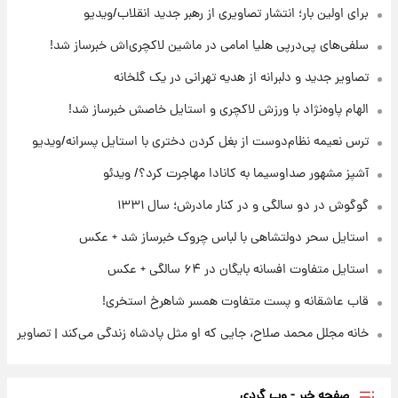
تصاویر عمامه بستن به شیوه خاتمی/ویدیو
برای اولین بار؛ انتشار تصاویری از رهبر جدید انقلاب/ویدیو
سلفی‌های پی‌درپی هلیا امامی در ماشین لاکچری‌اش خبرساز شد!
۲۲ ساعت پیش
تصاویر جدید و دلبرانه از هدیه تهرانی در یک گلخانه
افشای محل پناهگاه‌ رهبر شهید روی آنتن زنده
تلویزیون/ویدیو
الهام پاوه‌نژاد با ورزش لاکچری و استایل خاصش خبرساز شد!
ترس نعیمه نظام‌دوست از بغل کردن دختری با استایل پسرانه/ویدیو
۲۳ ساعت پیش
ثریا اسفندیاری بعد از طلاق و در دیدار با گروه
آشپز مشهور صداوسیما به کانادا مهاجرت کرد؟/ ویدئو
بیتلز
گوگوش در دو سالگی و در کنار مادرش؛ سال ۱۳۳۱
استایل سحر دولتشاهی با لباس چروک خبرساز شد + عکس
استایل متفاوت افسانه بایگان در ۶۴ سالگی + عکس
قاب عاشقانه و پست متفاوت همسر شاهرخ استخری!
خانه مجلل محمد صلاح، جایی که او مثل پادشاه زندگی می‌کند | تصاویر
صفحه خبر - وب گردی