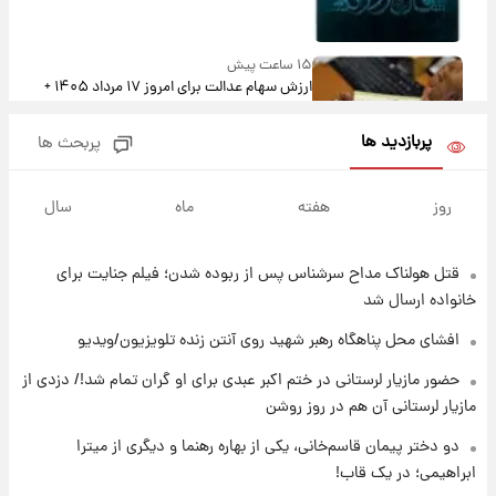
۱۵ ساعت پیش
ارزش سهام عدالت برای امروز ۱۷ مرداد ۱۴۰۵ +
جدول
پربازدید ها
پربحث ها
۱۶ ساعت پیش
لیونل مسی عزادار شد! + جزئیات
روز
هفته
ماه
سال
قتل هولناک مداح سرشناس پس از ربوده شدن؛ فیلم جنایت برای
۱۹ ساعت پیش
لحظه برخورد رعد و برق به ساختمان مرکز تجارت
خانواده ارسال شد
جهانی در آمریکا + فیلم
افشای محل پناهگاه‌ رهبر شهید روی آنتن زنده تلویزیون/ویدیو
۱۹ ساعت پیش
حضور مازیار لرستانی در ختم اکبر عبدی برای او گران تمام شد!/ دزدی از
برای اولین بار؛ انتشار تصاویری از رهبر جدید
مازیار لرستانی آن هم در روز روشن
انقلاب/ویدیو
دو دختر پیمان قاسم‌خانی، یکی از بهاره رهنما و دیگری از میترا
ابراهیمی؛ در یک قاب!
۲۰ ساعت پیش