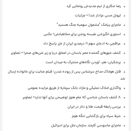
رضا شکاری از تیم جدیدش رونمایی کرد
لیونل مسی عزادار شد! + جزئیات
ماجرای پیامک "مشمول سهمیه جنگ هستید"
استوری انگیزشی نفیسه روشن برای مخاطبانش+ عکس
عراقچی به ادعای سهم ۱۱ درصدی ایران از خزر پاسخ داد
کشف شهرهای گمشده مصر باستان در اعماق دریا و زیر شن‌های صحرا + تصاویر
پزشکیان: هنر، آوردن نگاه‌های مشترک به میدان است
قتل هولناک مداح سرشناس پس از ربوده شدن؛ فیلم جنایت برای خانواده ارسال
شد
واگذاری املاک تملیکی و مازاد بانک سرمایه از طریق مزایده عمومی
۸ کشف باستان شناسی که علم هنوز توضیحی برای آنها ندارد+ تصاویر
بررسی رابطه قیمت طلا و دلار در ایران
شرط سپاه برای بازگشایی تنگه هرمز
ماجرای جاسوسی کارمند سازمان ملل برای اسرائیل