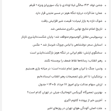
جشن تولد ۴۳ سالگی لیلا اوتادی با یک سورپرایز ویژه + فیلم
عمان: مذاکرات درباره تنگه هرمز در مسیر مثبتی قرار دارد
شوک تازه به بازار لبنیات؛ قیمت شیر افزایش یافت
تاریخ اعلام نتایج نهایی دکتری مشخص شد
پرسپولیس مقابل آلومینیوم متوقف شد؛ پایان شکست‌ناپذیری تارتار
استایل سحر دولتشاهی با لباس چروک خبرساز شد + عکس
سخنگوی ارتش: نظم ایرانی در تنگه هرمز بازگشت‌ناپذیر است
رهبر انقلاب: رسانه‌ها نقاط ضعف را برجسته نکنند
ونس: جنگ با ایران هنوز تمام نشده است؛ در میانه بازی هستیم
پزشکیان: تا آخر پای تصمیمات رهبر انقلاب ایستاده‌ایم
ارزش سهام عدالت برای امروز ۱۷ مرداد ۱۴۰۵ + جدول
بهترین تعمیرگاه گیربکس اتوماتیک جیلی در تهران کدام است؟
آخرین خبر از پرونده کلثوم اکبری
علت اصلی آلودگی هوای تهران در روزهای اخیر