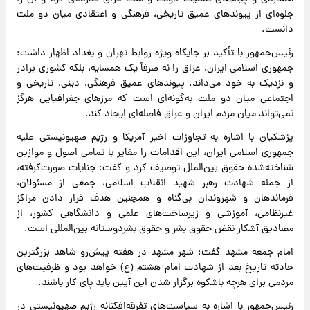
جلوه‌ای از پیوندهای عمیق تاریخی، فرهنگی و اعتقادی میان دو ملت
دانست.
رئیس‌جمهور با تأکید بر جایگاه ویژه روابط تهران و بغداد اظهار داشت:
جمهوری اسلامی ایران، عراق را نه صرفاً یک همسایه، بلکه کشوری برادر
و نزدیک به خود می‌داند. پیوندهای عمیق فرهنگی، دینی، تاریخی و
اجتماعی میان دو ملت به‌گونه‌ای است که مرزهای جغرافیایی هرگز
نمی‌تواند میان مردم ایران و عراق فاصله‌ای ایجاد کند.
پزشکیان با اشاره به تجاوزات اخیر آمریکا و رژیم صهیونیستی علیه
جمهوری اسلامی ایران، این اقدامات را مغایر با تمامی اصول و موازین
شناخته‌شده حقوق بین‌الملل توصیف کرد و گفت: جنایات صورت‌گرفته،
از جمله شهادت رهبر شهید انقلاب اسلامی، جمعی از مسئولان،
فرماندهان و شهروندان بی‌گناه و همچنین هدف قرار دادن مراکز
غیرنظامی، آموزشی و زیرساخت‌های علمی و دانشگاهی کشور، از
مصادیق آشکار نقض حقوق بشر و حقوق بشردوستانه بین‌المللی است.
امام جمعه مشهد گفت: شهر مشهد در هفته پیش‌رو شاهد بزرگترین
حادثه تاریخ بعد از شهادت امام هشتم (ع) خواهد بود و ظرفیت‌های
مردمی برای هرچه باشکوه برگزار شدن این آیین باید پای کار باشند.
رئیس‌جمهور با اشاره به سیاست‌های تفرقه‌افکنانه رژیم صهیونیستی در