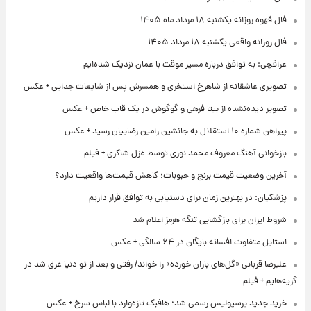
فال قهوه روزانه یکشنبه ۱۸ مرداد ماه ۱۴۰۵
فال روزانه واقعی یکشنبه ۱۸ مرداد ۱۴۰۵
عراقچی: به توافق درباره مسیر موقت با عمان نزدیک شده‌ایم
تصویری عاشقانه از شاهرخ استخری و همسرش پس از شایعات جدایی + عکس
تصویر دیده‌نشده از بیتا فرهی و گوگوش در یک قاب خاص + عکس
پیراهن شماره ۱۰ استقلال به جانشین رامین رضاییان رسید + عکس
بازخوانی آهنگ معروف محمد نوری توسط غزل شاکری + فیلم
آخرین وضعیت قیمت برنج و حبوبات؛ کاهش قیمت‌ها واقعیت دارد؟
پزشکیان: در بهترین زمان برای دستیابی به توافق قرار داریم
شروط ایران برای بازگشایی تنگه هرمز اعلام شد
استایل متفاوت افسانه بایگان در ۶۴ سالگی + عکس
علیرضا قربانی «گل‌های باران خورده» را خواند/ رفتی و بعد از تو دنیا غرق شد در
گریه‌هایم + فیلم
خرید جدید پرسپولیس رسمی شد؛ هافبک تازه‌وارد با لباس سرخ + عکس