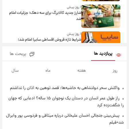
۱ روز پیش
شارژ جدید کالابرگ برای سه دهک؛ جزئیات اعلام
شد
۱ روز پیش
شرایط تازه فروش اقساطی سایپا اعلام شد؛
شاهین، کوییک، اطلس، سهند و ساینا با اقساط
بلندمدت + جدول
پربازدید ها
پربحث ها
۱ روز پیش
سیگنال‌های جدید برای بازار طلا؛ پیش‌بینی
روز
هفته
ماه
سال
قیمت سکه و طلا فردا
واکنش سحر دولتشاهی به حاشیه‌ها: قصد توهین به اذان را نداشتم
۱ روز پیش
فال حافظ پنجشنبه ۱۵ مرداد ماه ۱۴۰۵
راز طول عمر انسان در دستان یک نوجوان ۱۵ ساله؟ ادعایی که جهان
را شگفت‌زده کرد
۱ روز پیش
پیش‌بینی جنجالی احسان علیخانی درباره میثاقی و فردوسی پور وایرال
فال قهوه روزانه پنجشنبه ۱۵ مرداد ماه ۱۴۰۵
شد+فیلم