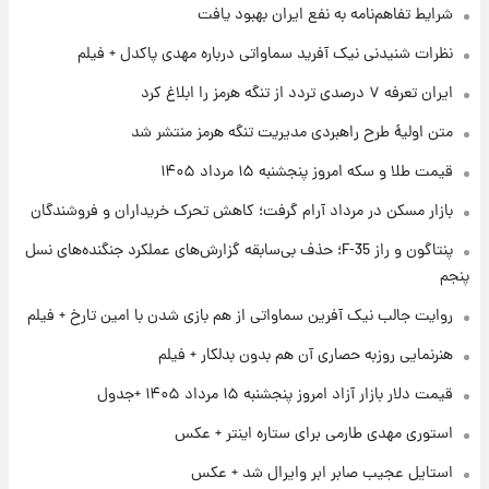
شرایط تفاهم‌نامه به نفع ایران بهبود یافت
۱ روز پیش
نظرات شنیدنی نیک آفرید سماواتی درباره مهدی پاکدل + فیلم
فال روزانه واقعی پنجشنبه ۱۵ مرداد ۱۴۰۵
ایران تعرفه ۷ درصدی تردد از تنگه هرمز را ابلاغ کرد
متن اولیۀ طرح راهبردی مدیریت تنگه هرمز منتشر شد
۱ روز پیش
قیمت طلا و سکه امروز پنجشنبه ۱۵ مرداد ۱۴۰۵
ارزش سهام عدالت برای امروز چهارشنبه ۱۴ مرداد
+ جدول
بازار مسکن در مرداد آرام گرفت؛ کاهش تحرک خریداران و فروشندگان
پنتاگون و راز F-35؛ حذف بی‌سابقه گزارش‌های عملکرد جنگنده‌های نسل
۱ روز پیش
آغاز طرح جدید فروش مشارکت در تولید سایپا؛
پنجم
نام خودرو، مبلغ پیش پرداخت و زمان تحویل |
روایت جالب نیک آفرین سماواتی از هم بازی شدن با امین تارخ + فیلم
سود مشارکت چند درصد است؟
هنرنمایی روزبه حصاری آن هم بدون بدلکار + فیلم
قیمت دلار بازار آزاد امروز پنجشنبه ۱۵ مرداد ۱۴۰۵ +جدول
استوری مهدی طارمی برای ستاره اینتر + عکس
استایل عجیب صابر ابر وایرال شد + عکس