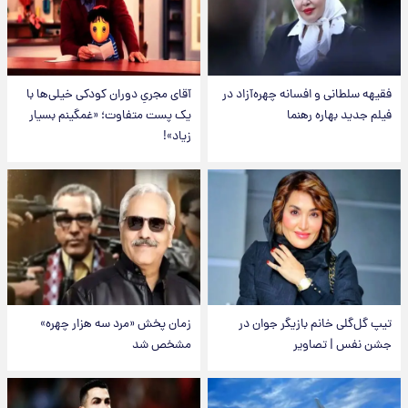
فقیهه سلطانی و افسانه چهره‌آزاد در
آقای مجریِ دوران کودکی خیلی‌ها با
فیلم جدید بهاره رهنما
یک پست متفاوت؛ «غمگینم بسیار
زیاد»!
تیپ گل‌گلی خانم بازیگر جوان در
زمان پخش «مرد سه هزار چهره»
جشن نفس | تصاویر
مشخص شد