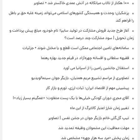
۱۰۰ هکتار از تالاب میانکاله در آتش عمدی خاکستر شد + تصاویر
پزشکیان: وحدت و همبستگی کشورهای اسلامی می‌تواند زمینه غلبه حق بر باطل
را فراهم کند
آغاز طرح جدید فروش مشارکت در تولید سایپا؛ نام خودرو، مبلغ پیش پرداخت و
زمان تحویل | سود مشارکت چند درصد است؟
سامانه‌های تامین اجتماعی ممکن است قطع و یا مختل شوند + جزئیات
فقیهه سلطانی و افسانه چهره‌آزاد در فیلم جدید بهاره رهنما
استقلال جانشین رامین را از اسپانیا می آورد
تصاویری از مراسم تشییع مریم همتیان، بازیگر جوان سینما/ویدیو
پیشبینی مهم از اقتصاد ایران: ثبات ارزی، تورم و بازار کار
آقای مجریِ دوران کودکی خیلی‌ها با یک پست متفاوت؛ «غمگینم بسیار زیاد»!
تغییر زمان شارژ اعتبار کالابرگ از این ماه
تیپ گل‌گلی خانم بازیگر جوان در جشن نفس | تصاویر
مهلت معافیت این مشمولان وظیفه تمدید شد
زمان پخش «مرد سه هزار چهره» مشخص شد