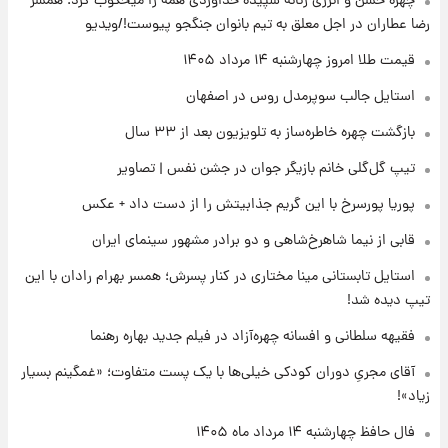
چهره خشن و انرژی زنانه سپیده خداوردی همه را میخکوب کرد؛ همسر
کرد
رضا عطاران در اجل معلق به تیم بانوان جنگجو پیوست!/ویدیو
۱۶ ساعت پیش
قیمت طلا امروز چهارشنبه ۱۴ مرداد ۱۴۰۵
قیمت دلار در بازار آزاد امروز چهارشنبه ۱۴ مرداد
استایل جالب سوپرمدل روس در اصفهان
۱۴۰۵/ نرخ‌ها ثابت ماند؟ +جدول
بازگشت چهره خاطره‌ساز به تلویزیون بعد از ۳۳ سال
۱۶ ساعت پیش
تیپ گل‌گلی خانم بازیگر جوان در جشن نفس | تصاویر
علی مطهری: اجرای کامل تفاهم‌نامه اسلام‌آباد،
پیروزی بزرگ‌تری برای ایران است
پوریا پورسرخ با این گریم جذابیتش را از دست داد + عکس
قابی از نیما شاهرخ‌شاهی و دو برادر مشهور سینمای ایران
۱۷ ساعت پیش
واکنش تند تاکر کارلسون به حمله آمریکا به
استایل تابستانی مینا مختاری در کنار پسرش؛ همسر بهرام رادان با این
مدرسه میناب؛ «باید سیلی محکمی به صورت
تیپ دیده شد!
ترامپ زد»
فقیهه سلطانی و افسانه چهره‌آزاد در فیلم جدید بهاره رهنما
۱۷ ساعت پیش
قیمت طلا و سکه امروز چهارشنبه ۱۴ مرداد
آقای مجریِ دوران کودکی خیلی‌ها با یک پست متفاوت؛ «غمگینم بسیار
۱۴۰۵/کاهش قیمت طلا و سکه
زیاد»!
فال حافظ چهارشنبه ۱۴ مرداد ماه ۱۴۰۵