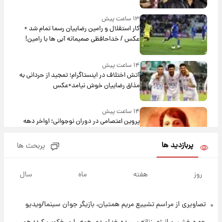
۱۳ ساعت پیش
کار استقلال و رامین رضاییان رسما تمام شد +
عکس / خداحافظی صمیمانه آبی ها با رامین!
۱۴ ساعت پیش
آتش اختلاف در اینستاگرام؛ تمجید از حردانی به
مذاق رضاییان خوش نیامد+عکس
۱۴ ساعت پیش
پروین اعتصامی در دوران نوجوانی؛ اواخر دهه
۱۲۹۰ شمسی
پربازدید ها
پربحث ها
۱۴ ساعت پیش
قدرت‌نمایی نظامی چین؛ بمب‌افکن حامل موشک
روز
هفته
ماه
سال
هسته‌ای در آسمان ظاهر شد
تصاویری از مراسم تشییع مریم همتیان، بازیگر جوان سینما/ویدیو
۱۵ ساعت پیش
رونالدو از گنجینه خودروهای لوکسش رونمایی