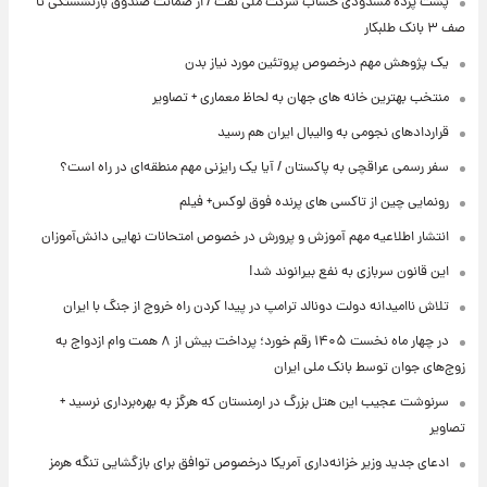
پشت پرده‌ مسدودی حساب شرکت ملی نفت / از ضمانت صندوق بازنشستگی تا
صف ۳ بانک طلبکار
یک پژوهش مهم درخصوص پروتئین مورد نیاز بدن
منتخب بهترین خانه های جهان به لحاظ معماری + تصاویر
قراردادهای نجومی به والیبال ایران هم رسید
سفر رسمی عراقچی به پاکستان / آیا یک رایزنی مهم منطقه‌ای در راه است؟
رونمایی چین از تاکسی های پرنده فوق لوکس+ فیلم
انتشار اطلاعیه مهم آموزش و پرورش در خصوص امتحانات نهایی دانش‌آموزان
این قانون سربازی به نفع بیرانوند شد!
تلاش ناامیدانه‌ دولت دونالد ترامپ در پیدا کردن راه خروج از جنگ با ایران
در چهار ماه نخست ۱۴۰۵ رقم خورد؛ پرداخت بیش از ۸ همت وام ازدواج به
زوج‌های جوان توسط بانک ملی ایران
سرنوشت عجیب این هتل بزرگ در ارمنستان که هرگز به بهره‌برداری نرسید +
تصاویر
ادعای جدید وزیر خزانه‌داری آمریکا درخصوص توافق برای بازگشایی تنگه هرمز