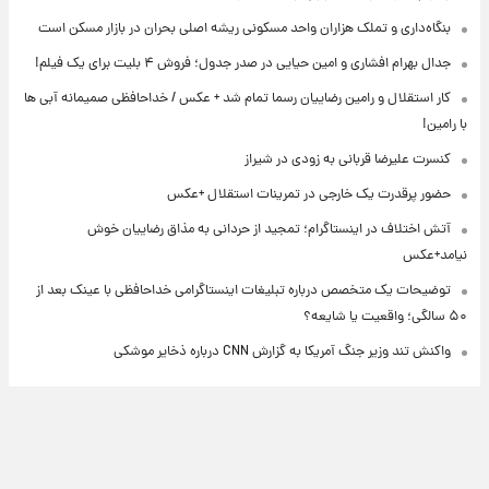
بنگاه‌داری و تملک هزاران واحد مسکونی ریشه اصلی بحران در بازار مسکن است
جدال بهرام افشاری و امین حیایی در صدر جدول؛ فروش ۴ بلیت برای یک فیلم!
کار استقلال و رامین رضاییان رسما تمام شد + عکس / خداحافظی صمیمانه آبی ها
با رامین!
کنسرت علیرضا قربانی به زودی در شیراز
حضور پرقدرت یک خارجی در تمرینات استقلال +عکس
آتش اختلاف در اینستاگرام؛ تمجید از حردانی به مذاق رضاییان خوش
نیامد+عکس
توضیحات یک متخصص درباره تبلیغات اینستاگرامی خداحافظی با عینک بعد از
۵۰ سالگی؛ واقعیت یا شایعه؟
واکنش تند وزیر جنگ آمریکا به گزارش CNN درباره ذخایر موشکی