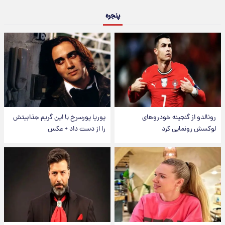
پنجره
رونالدو از گنجینه خودروهای
پوریا پورسرخ با این گریم جذابیتش
لوکسش رونمایی کرد
را از دست داد + عکس