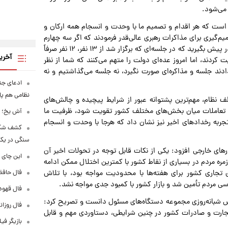
 می‌شود.
است که هر اقدام و تصمیم ما با وحدت و انسجام همه ارکان و
یم‌گیری برای مذاکرات رهبری عالی‌قدر فرمودند که اگر سه چهارم
اعضای شورای عالی امنیت ملی رای مثبت دادند همین روند را در پیش بگیرید که در جلسه‌ای که برگزار شد از ۱۳ نفر، ۱۲ نفر صرفاً
آخری
 کردند، اما امروز عده‌ای دولت را متهم می‌کنند که شما از نظر
دادند جلسه و مذاکره‌ای صورت نگیرد، نه جلسه می‌گذاشتیم و نه
ادعای جنج
نظامی هم پ
لف نظام، مهم‌ترین پشتوانه عبور از شرایط پیچیده و چالش‌های
 و تعاملات میان بخش‌های مختلف کشور تقویت شود، ظرفیت ما
آش یخ؛ غ
تجربه رخدادهای اخیر نیز نشان داد که هرجا با وحدت و انسجام
کشف شگف
سنگی در یک
های خارجی افزود: یکی از نکات قابل توجه در تحولات اخیر آن
این چای 
ره مردم در بسیاری از نقاط کشور با کمترین اختلال ممکن ادامه
فال حافظ پنجشنبه
 تجاری کشور برای هفته‌ها با محدودیت مواجه بود، با تلاش
سی مردم تأمین شد و بازار کشور با کمبود جدی مواجه نشد.
فال قهوه روزانه
اش شبانه‌روزی مجموعه دستگاه‌های مسئول دانست و تصریح کرد:
فال روزانه وا
تجارت و صادرات کشور در چنین شرایطی، دستاوردی مهم و قابل
بازیگر فی