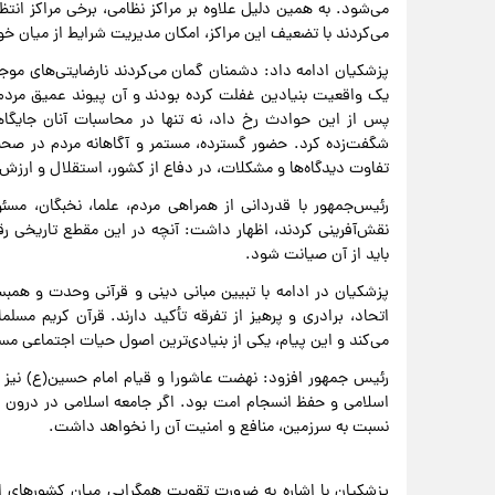
می‌شود. به همین دلیل علاوه بر مراکز نظامی، برخی مراکز انتظا
می‌کردند با تضعیف این مراکز، امکان مدیریت شرایط از میان خ
پزشکیان ادامه داد: دشمنان گمان می‌کردند نارضایتی‌های موجو
یک واقعیت بنیادین غفلت کرده بودند و آن پیوند عمیق مردم ب
پس از این حوادث رخ داد، نه تنها در محاسبات آنان جایگاهی 
شگفت‌زده کرد. حضور گسترده، مستمر و آگاهانه مردم در صحنه،
تفاوت دیدگاه‌ها و مشکلات، در دفاع از کشور، استقلال و ارز
رئیس‌جمهور با قدردانی از همراهی مردم، علما، نخبگان، م
نقش‌آفرینی کردند، اظهار داشت: آنچه در این مقطع تاریخی رق
باید از آن صیانت شود.
پزشکیان در ادامه با تبیین مبانی دینی و قرآنی وحدت و همبس
اتحاد، برادری و پرهیز از تفرقه تأکید دارند. قرآن کریم مسل
می‌کند و این پیام، یکی از بنیادی‌ترین اصول حیات اجتماعی مسل
رئیس جمهور افزود: نهضت عاشورا و قیام امام حسین(ع) نیز د
اسلامی و حفظ انسجام امت بود. اگر جامعه اسلامی در درون
نسبت به سرزمین، منافع و امنیت آن را نخواهد داشت.
پزشکیان با اشاره به ضرورت تقویت همگرایی میان کشورهای اس