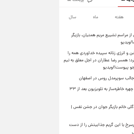
پربحث ها
قدرت‌نمایی نظامی چین؛ بمب‌افکن
حامل موشک هسته‌ای در آسمان
ظاهر شد
هفته
ماه
سال
۲۱ ساعت پیش
رونالدو از گنجینه خودروهای
لوکسش رونمایی کرد
از مراسم تشییع مریم همتیان، بازیگر
۲۳ ساعت پیش
/ویدیو
قیمت دلار در بازار آزاد امروز
چهارشنبه ۱۴ مرداد ۱۴۰۵/ نرخ‌ها
 و انرژی زنانه سپیده خداوردی همه را
ثابت ماند؟ +جدول
؛ همسر رضا عطاران در اجل معلق به تیم
۲۲ ساعت پیش
علی مطهری: اجرای کامل
جو پیوست!/ویدیو
تفاهم‌نامه اسلام‌آباد، پیروزی
جالب سوپرمدل روس در اصفهان
بزرگ‌تری برای ایران است
بازگشت چهره خاطره‌ساز به تلویزیون بعد از ۳۳
لی خانم بازیگر جوان در جشن نفس |
رسرخ با این گریم جذابیتش را از دست