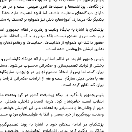
رئیس جمهور در ادامه با تأکید بر ضرورت حفظ وحدت در عین 
در نگاه‌ها، برداشت‌ها و سلیقه‌ها امری طبیعی است و در هر 
دارای دیدگاه‌های متفاوت باشند، اما آنچه اهمیت دارد حفظ 
یکدیگر نگه می‌دارد. آموزه‌های دینی نیز همواره بر تمسک به مشتر
پزشکیان با اشاره به جایگاه ولایت و رهبری در نظام جمهوری اسل
باور احساسی یا تعبدی نیست، بلکه مبتنی بر درک و اعتقاد عل
حضور داشته‌ام، همواره از هدایت‌ها، حمایت‌ها و رهنمودهای رهبر
تدابیر ایشان حل‌وفصل شده است.
رئیس جمهور افزود: در نظام اسلامی، ارائه دیدگاه کارشناسی و بی
بخشی از فرآیند تصمیم‌سازی و حکمرانی محسوب می‌شود. مسئول
بیان کنند، اما پس از اتخاذ تصمیم نهایی در چارچوب سازوکار
هم با مبانی دینی سازگار است و هم از الزامات حکمرانی کارآمد ب
بیان کند نفاق کرده است.
رئیس‌جمهور با تأکید بر اینکه پیشرفت کشور در گرو وحدت 
انقلاب است، خاطرنشان کرد: هرچه انسجام داخلی، همدلی اج
عبور از چالش‌ها و دستیابی به اهداف ملی نیز افزایش خواهد ی
وحدت، بهره‌گیری از خرد جمعی و اتکا به ظرفیت‌های مردم، مسی
پزشکیان در ادامه سخنان خود با اشاره به روند تصمیم‌گیر
مذاکرات، تأکید کرد: تمامی اقدامات انجام‌شده در چارچوب س