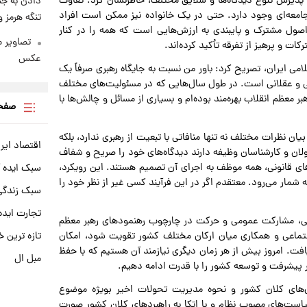
پذیرش تنوع دیدگاه‌ها و سلایق مختلف، خاطرنشان کرد: تفاوت
دادن به جن
جامعه‌ای وجود دارد. حتی در یک خانواده نیز ممکن است افراد
تنگه هرمز 
اصول مشترک و پایبندی به ارزش‌هایی است که همه را در کنار
تصاویر 
کات و پرهیز از تفرقه تأکید کرده‌اند.
عکس
امی ایران، تصریح کرد: باور من نسبت به جایگاه رهبری صرفاً یک
می و عقلانی است. در طول سال‌هایی که در مسئولیت‌های مختلف
 معظم انقلاب بهره‌مند بوده‌ام و بسیاری از مسائل و چالش‌ها با
صفحه
ان نظرات مختلف نه تنها منافاتی با تبعیت از رهبری ندارد، بلکه
اقتصاد ایر
ان و کارشناسان وظیفه دارند دیدگاه‌های خود را صریح و شفاف
های قانونی، همه موظف به اجرای آن تصمیم هستند. این رویکرد،
سبک ایده 
ه شمار می‌رود. معتقدم اگر در این فرآیند کسی غیر از نظر خود را
سبک زندگی 
تجارت ایده
ملی، مشارکت عمومی و حرکت در چارچوب رهنمودهای رهبر معظم
تازه ترین خ
تماعی و همکاری میان ارکان مختلف کشور تقویت شود، امکان
افت. امروز بیش از هر زمان دیگری نیازمند آن هستیم که با حفظ
مبل ال
ر پیشرفت و توسعه کشور را با قدرت ادامه دهیم.
ی‌های کلان کشور و نحوه مدیریت تحولات اخیر بویژه موضوع
یاست‌های مصوب نظام و با اتکا به راهبردهای کلان کشور صورت