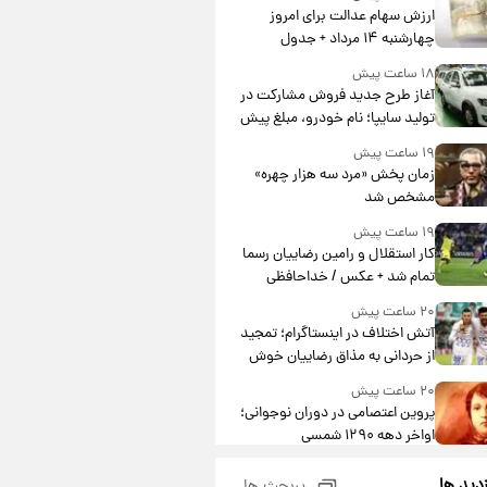
ارزش سهام عدالت برای امروز
چهارشنبه ۱۴ مرداد + جدول
۱۸ ساعت پیش
آغاز طرح جدید فروش مشارکت در
تولید سایپا؛ نام خودرو، مبلغ پیش
پرداخت و زمان تحویل | سود
۱۹ ساعت پیش
مشارکت چند درصد است؟
زمان پخش «مرد سه هزار چهره»
مشخص شد
۱۹ ساعت پیش
کار استقلال و رامین رضاییان رسما
تمام شد + عکس / خداحافظی
صمیمانه آبی ها با رامین!
۲۰ ساعت پیش
آتش اختلاف در اینستاگرام؛ تمجید
از حردانی به مذاق رضاییان خوش
نیامد+عکس
۲۰ ساعت پیش
پروین اعتصامی در دوران نوجوانی؛
اواخر دهه ۱۲۹۰ شمسی
۲۰ ساعت پیش
زدید ها