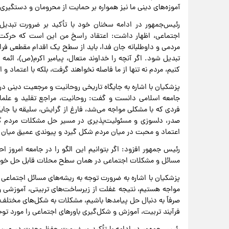
آموزه‌های دینی ما نیز همواره بر حمایت از محرومان و دستگیری از
رئیس‌جمهور در ادامه سخنان خود با تأکید بر ضرورت تبدیل
اجتماعی، اظهار داشت: اعتقاد راسخ من این است که حرکت‌ه
مردمی و داوطلبانه جان فدا، باید از سطح یک اقدام مقطعی فرات
تبدیل شود. اگر آنچه را خداوند متعال، پیامبر اکرم(ص)، ائمه ا
کنیم، مردم نه تنها از ما فاصله نخواهند گرفت، بلکه با اعتماد و
پزشکیان با اشاره به جایگاه تاریخی روحانیت و مرجعیت دینی در 
جامعه اسلامی دانست و گفت: روحانیت، مراجع تقلید و علمای 
فردی که با مشکلی مواجه می‌شد، فارغ از گرایش، سلیقه یا جایگا
صدر، دلسوزی و مسئولیت‌پذیری در مسیر حل مشکلات مردم گام
اعتماد و محبت در میان مردم شکل گیرد و پیوندی عمیق میان ج
رئیس جمهور افزود: اگر بتوانیم این الگو را در جامعه امروز اح
مسائل و مشکلات اجتماعی در همان سطح محلات قابل حل خوا
پزشکیان با اشاره به ضرورت توجه به ریشه‌های مسائل اجتماعی 
مواجه هستیم، نتیجه غفلت از زیرساخت‌های تربیتی، آموزشی و 
صرفاً به دنبال حل پیامدها باشیم، مشکلات به شکل‌های مختلف با
فرآیند تربیت، آموزش و شکل‌گیری باورهای اجتماعی را مورد توج