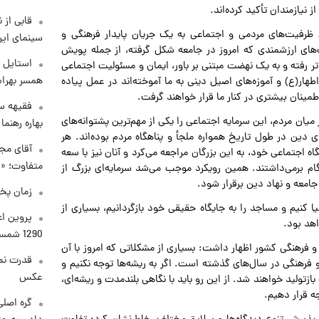
 نیازمندان تأکید کرده‌اند.
قابی از 
 ظرفیت‌های مردمی و اجتماعی به یک جریان پایدار فرهنگی و
سینمای ایر
ای ارزشمندی که امروز در جامعه شکل گرفته، از جمله پویش‌
استایل ت
ر رفته و به یک نهضت مبتنی بر باور، ایمان و مسئولیت اجتماعی
همسر بهرام
طهار(ع) و آموزه‌های اصیل دینی به ما آموخته‌اند در عمل پیاده
 اطمینان بیشتری در کنار ما قرار خواهند گرفت.
فقیهه سل
میان مردم، این سرمایه اجتماعی را یکی از مهم‌ترین پشتوانه‌های
بهاره رهنما
دین در طول تاریخ همواره ملجأ و پناهگاه مردم بوده‌اند. هر
آقای مجر
ه اجتماعی خود، به این بزرگان مراجعه می‌کرد و آنان نیز با سعه
متفاوت؛ «غ
 برمی‌داشتند. همین رویکرد موجب می‌شد سرمایه‌ای بزرگ از
امعه و نهاد دین برقرار شود.
زمان پخ
یا کنیم و مساجد را به جایگاه حقیقی خود بازگردانیم، بسیاری از
پروین اع
هد بود.
1290 شمسی
و فرهنگی کشور اظهار داشت: بسیاری از مشکلاتی که امروز با آن
قدرت نم
فرهنگی در سال‌های گذشته است. اگر به ریشه‌ها توجه نکنیم و
عکس
زتولید خواهند شد. از این رو باید با نگاهی بلندمدت و ریشه‌ای،
ه قرار دهیم.
گره اصلی