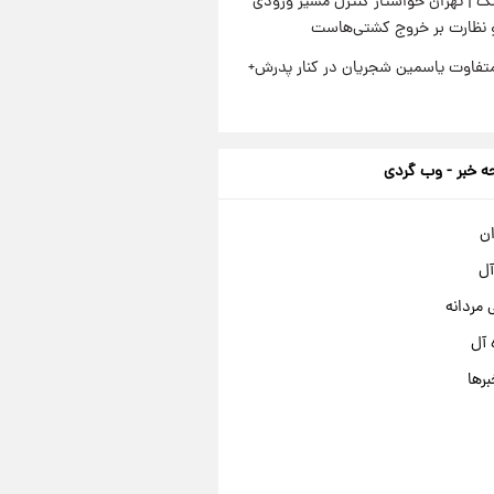
گ | تهران خواستار کنترل مسیر ورودی
و نظارت بر خروج کشتی‌هاست
متفاوت یاسمین شجریان در کنار پدرش+
 خبر - وب گردی
ان
آل
مردانه
 آل
برها