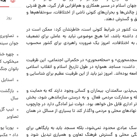
هان اسلام در مسیر همکاری و هم‌افزایی قرار گیرد، هیچ قدرتی
 چالش‌ها و بحران‌های کنونی ناشی از اختلافات، سوءتفاهم‌ها و
روز
یق و گسترش دهند.
ویت کشور در شرایط کنونی است، خاطرنشان کرد: ممکن است در
تصاویری 
د داشته باشد، اما هیچ موضوعی نباید به عاملی برای تضعیف
 به اختلافات، امروز یک ضرورت راهبردی برای کشور محسوب
جوان سینما
چهره خشن
مسجدمحوری» و «محله‌محوری» در حکمرانی اجتماعی، این ظرفیت
میخکوب کرد
ر داشت: مساجد همواره در طول تاریخ اسلام و انقلاب اسلامی
بانوان جنگ
 بوده‌اند. امروز نیز باید از این ظرفیت عظیم برای شناسایی و
استایل 
یب‌پذیر، سالمندان، بیماران و کسانی وجود دارند که به حمایت و
محله و مشارکت مردمی فعال و به درستی سازماندهی شود، بخش
سال
تر اداری قابل حل خواهد بود. دولت نیز آمادگی دارد در چارچوب
تیپ گل‌گ
 نهادهای محلی و مردمی واگذار کند تا بسیاری از مسائل در همان
تصاویر
پوریا پو
اسک عبادی محدود نمی‌شود، بلکه مسجد باید به پایگاهی برای
ستگی محلی و گسترش فرهنگ تعاون و همیاری تبدیل شود و
داد + عکس