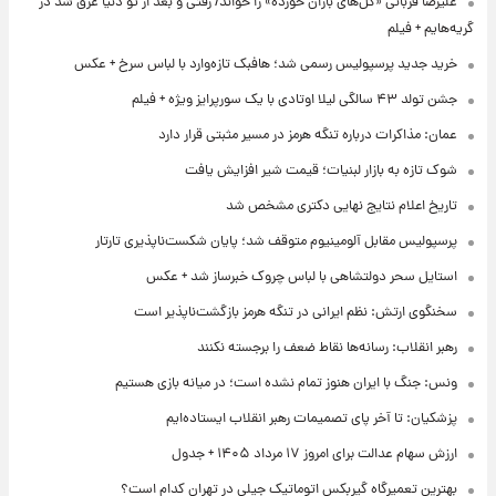
علیرضا قربانی «گل‌های باران خورده» را خواند/ رفتی و بعد از تو دنیا غرق شد در
گریه‌هایم + فیلم
خرید جدید پرسپولیس رسمی شد؛ هافبک تازه‌وارد با لباس سرخ + عکس
جشن تولد ۴۳ سالگی لیلا اوتادی با یک سورپرایز ویژه + فیلم
عمان: مذاکرات درباره تنگه هرمز در مسیر مثبتی قرار دارد
شوک تازه به بازار لبنیات؛ قیمت شیر افزایش یافت
تاریخ اعلام نتایج نهایی دکتری مشخص شد
پرسپولیس مقابل آلومینیوم متوقف شد؛ پایان شکست‌ناپذیری تارتار
استایل سحر دولتشاهی با لباس چروک خبرساز شد + عکس
سخنگوی ارتش: نظم ایرانی در تنگه هرمز بازگشت‌ناپذیر است
رهبر انقلاب: رسانه‌ها نقاط ضعف را برجسته نکنند
ونس: جنگ با ایران هنوز تمام نشده است؛ در میانه بازی هستیم
پزشکیان: تا آخر پای تصمیمات رهبر انقلاب ایستاده‌ایم
ارزش سهام عدالت برای امروز ۱۷ مرداد ۱۴۰۵ + جدول
بهترین تعمیرگاه گیربکس اتوماتیک جیلی در تهران کدام است؟