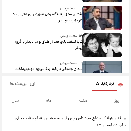
۱۳ ساعت پیش
افشای محل پناهگاه‌ رهبر شهید روی آنتن زنده
تلویزیون/ویدیو
۱۴ ساعت پیش
ثریا اسفندیاری بعد از طلاق و در دیدار با گروه
بیتلز
۱۳ ساعت پیش
ادعای جنجالی درباره اینفانتینو؛ اتهام پرداخت
پول به معشوقه با درآمد یوفا
پربازدید ها
پربحث ها
۱۴ ساعت پیش
هشدار درباره کمبود یک ماده معدنی؛ خطر
روز
هفته
ماه
سال
آلزایمر و زوال عقل افزایش می‌یابد؟
قتل هولناک مداح سرشناس پس از ربوده شدن؛ فیلم جنایت برای
۱۴ ساعت پیش
انتقاد تند پیمان طالبی از مسئولان استقلال در
خانواده ارسال شد
پی رفتن رامین رضاییان+ عکس