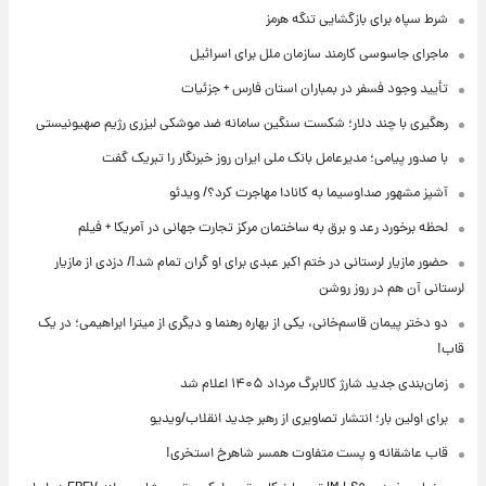
شرط سپاه برای بازگشایی تنگه هرمز
ماجرای جاسوسی کارمند سازمان ملل برای اسرائیل
تأیید وجود فسفر در بمباران استان فارس + جزئیات
رهگیری با چند دلار؛ شکست سنگین سامانه ضد موشکی لیزری رژیم صهیونیستی
با صدور پیامی؛ مدیرعامل بانک ملی ایران روز خبرنگار را تبریک گفت
آشپز مشهور صداوسیما به کانادا مهاجرت کرد؟/ ویدئو
لحظه برخورد رعد و برق به ساختمان مرکز تجارت جهانی در آمریکا + فیلم
حضور مازیار لرستانی در ختم اکبر عبدی برای او گران تمام شد!/ دزدی از مازیار
لرستانی آن هم در روز روشن
دو دختر پیمان قاسم‌خانی، یکی از بهاره رهنما و دیگری از میترا ابراهیمی؛ در یک
قاب!
زمان‌بندی جدید شارژ کالابرگ مرداد ۱۴۰۵ اعلام شد
برای اولین بار؛ انتشار تصاویری از رهبر جدید انقلاب/ویدیو
قاب عاشقانه و پست متفاوت همسر شاهرخ استخری!