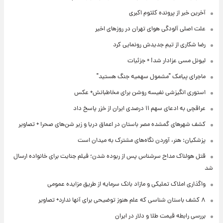
آخرین خبر از پرونده کلثوم اکبری
علت اصلی آلودگی هوای تهران در روزهای اخیر
رضا شکاری از تیم جدیدش رونمایی کرد
لیونل مسی عزادار شد! + جزئیات
ماجرای پیامک "مشمول سهمیه جنگ هستید"
استوری انگیزشی نفیسه روشن برای مخاطبانش+ عکس
عراقچی به ادعای سهم ۱۱ درصدی ایران از خزر پاسخ داد
کشف شهرهای گمشده مصر باستان در اعماق دریا و زیر شن‌های صحرا + تصاویر
پزشکیان: هنر، آوردن نگاه‌های مشترک به میدان است
قتل هولناک مداح سرشناس پس از ربوده شدن؛ فیلم جنایت برای خانواده ارسال
شد
واگذاری املاک تملیکی و مازاد بانک سرمایه از طریق مزایده عمومی
۸ کشف باستان شناسی که علم هنوز توضیحی برای آنها ندارد+ تصاویر
بررسی رابطه قیمت طلا و دلار در ایران