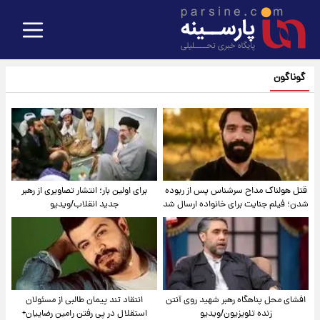
گوناگون
قتل هولناک مداح سرشناس پس از ربوده
برای اولین بار؛ انتشار تصاویری از رهبر
شدن؛ فیلم جنایت برای خانواده ارسال شد
جدید انقلاب/ویدیو
افشای محل پناهگاه‌ رهبر شهید روی آنتن
انتقاد تند پیمان طالبی از مسئولان
زنده تلویزیون/ویدیو
استقلال در پی رفتن رامین رضاییان+