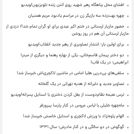
افشای محل پناهگاه‌ رهبر شهید روی آنتن زنده تلویزیون/ویدیو
۱۴ ساعت پیش
چهره بهت‌زده سه بازیگر زن در مراسم یادبود مریم همتیان
قیمت گوشت گوساله و گوسفند امروز شنبه ۱۷
حضور مازیار لرستانی در ختم اکبر عبدی برای او گران تمام شد!/ دزدی از
مرداد ۱۴۰۵ +جدول
مازیار لرستانی آن هم در روز روشن
۱۵ ساعت پیش
برای اولین بار؛ انتشار تصاویری از رهبر جدید انقلاب/ویدیو
با قدرتمندترین و بادوام ترین تانک جهان آشنا
شوید+ فیلم
دو دختر پیمان قاسم‌خانی، یکی از بهاره رهنما و دیگری از میترا
ابراهیمی؛ در یک قاب!
۱۶ ساعت پیش
سلفی‌های پی‌درپی هلیا امامی در ماشین لاکچری‌اش خبرساز شد!
قیمت طلا ۱۸عیار امروز شنبه ۱۷ مرداد ۱۴۰۵
+جدول
تصاویر جدید و دلبرانه از هدیه تهرانی در یک گلخانه
ترس نعیمه نظام‌دوست از بغل کردن دختری با استایل پسرانه/ویدیو
۱۶ ساعت پیش
قیمت محصولات ایران‌خودرو و سایپا امروز شنبه
ماه‌چهره خلیلی با لباس عروس در کنار پارسا پیروزفر
۱۷ مرداد ۱۴۰۵
الهام پاوه‌نژاد با ورزش لاکچری و استایل خاصش خبرساز شد!
گوگوش در دو سالگی و در کنار مادرش؛ سال ۱۳۳۱