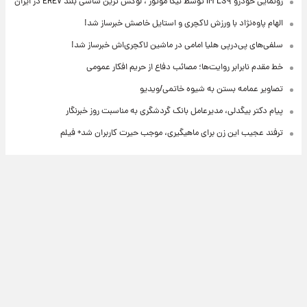
رونمایی خودرو IM LS۹ توسط نیکا موتور ، لوکس ترین شاسی بلند EREV در ایران
الهام پاوه‌نژاد با ورزش لاکچری و استایل خاصش خبرساز شد!
سلفی‌های پی‌درپی هلیا امامی در ماشین لاکچری‌اش خبرساز شد!
خط مقدم نابرابر روایت‌ها؛ مصائب دفاع از حریم افکار عمومی
تصاویر عمامه بستن به شیوه خاتمی/ویدیو
پیام دکتر بیگدلی، مدیرعامل بانک گردشگری به مناسبت روز خبرنگار
ترفند عجیب این زن برای ماهیگیری، موجب حیرت کاربران شد+ فیلم