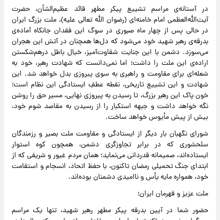
در آستانه‌ی مراسم تشییع پیکر مطهر قائد عظیم‌الشأن، حضرت
آیت‌الله‌العظمی امام خامنه‌ای (رضوان الله تعالی علیه)، ملت بزرگ ایران
در حالی پس از چهار ماه صبوری در سوگ این فقدان جانکاه آماده‌ی
بدرقه‌ی رهبر شهید خود می‌شود که دل‌ها همچنان در آتش این هجران
می‌سوزد. دشمن با این جنایت شقاوت‌آمیز، خیال باطل درهم‌شکستن
اراده‌ی این ملت را داشت؛ اما نمی‌دانست که شهادت رهبر، خود به
شعله‌ای برای مقاومت و راهبری به سوی پیروزی بدل خواهد شد. این
شهادت و این تشییع تاریخی، نقطه عطفِ ایستادگی این نظام است؛
خون پاک این رهبر بزرگ، تا رسیدن به پیروزی نهایی، مسیر حق را روشن
نگه خواهد داشت و جبهه استکبار را از رسیدن به مقاصد شوم خود،
بیش از پیش مأیوس خواهد ساخت.
شورای نگهبان بار دیگر از ایستادگی و مقاومت ملت بصیر و رزمندگان
سلحشوری که در برابر تجاوزگری دشمن، همچون کوه استوار
ایستاده‌اند، صمیمانه قدردانی می‌نماید؛ همان مردم غیور و شریفی که از
ابتدای جنگ تحمیلی رمضان تاکنون، با حفظ اتحاد، انسجام و استقامت
خود، همواره مایه یأس و ناامیدی دشمنان بوده‌اند.
ملت عزیز و قهرمان ایران؛
حضور شما در آیین بدرقه پیکر مطهر رهبر شهید، تنها یک مراسم