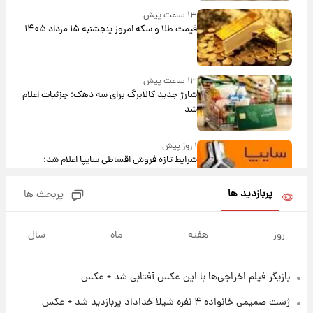
۱۳ ساعت پیش
قیمت طلا و سکه امروز پنجشنبه ۱۵ مرداد ۱۴۰۵
۱۳ ساعت پیش
شارژ جدید کالابرگ برای سه دهک؛ جزئیات اعلام
شد
۱ روز پیش
شرایط تازه فروش اقساطی سایپا اعلام شد؛
شاهین، کوییک، اطلس، سهند و ساینا با اقساط
بلندمدت + جدول
پربازدید ها
پربحث ها
۱ روز پیش
سیگنال‌های جدید برای بازار طلا؛ پیش‌بینی
روز
هفته
ماه
سال
قیمت سکه و طلا فردا
بازیگر فیلم اخراجی‌ها با این عکس آفتابی شد + عکس
۱۹ ساعت پیش
فال حافظ پنجشنبه ۱۵ مرداد ماه ۱۴۰۵
ژست صمیمی خانواده ۴ نفره شیلا خداداد پربازدید شد + عکس