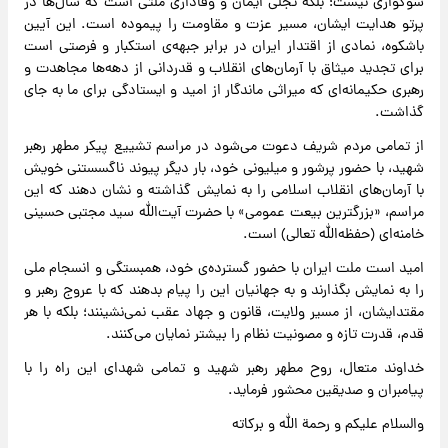
سوگواری نیست؛ بلکه تجلی ایمان و وفاداری ملتی است که سال‌ها در
پرتو هدایت ایشان، مسیر عزت و مقاومت را پیموده است. این آیین
باشکوه، نمادی از اقتدار ایران در برابر جبهه‌ی استکبار و فرصتی است
برای تجدید میثاق با آرمان‌های انقلاب و قدردانی از دهه‌ها مجاهدت و
رهبری حکیمانه‌ای که میراثی ماندگار از امید و ایستادگی برای ما به جای
گذاشت.
از تمامی مردم شریف دعوت می‌شود در مراسم تشییع پیکر مطهر رهبر
شهید، با حضور پرشور و میلیونی خود، بار دیگر پیوند ناگسستنی خویش
با آرمان‌های انقلاب اسلامی را به نمایش گذاشته و نشان دهند که این
مراسم، «بزرگترین بیعت عمومی» با حضرت آیت‌الله سید مجتبی حسینی
خامنه‌ای (حفظه‌الله تعالی) است.
امید است ملت ایران با حضور گسترده‌ی خود، همبستگی و انسجام ملی
را به نمایش بگذارند و به جهانیان این را پیام بدهند که با عروج رهبر و
مقتدایشان، از مسیر ولایت، قانون و جهاد عقب نمی‌نشینند؛ بلکه با هر
قدم، قدرت تازه و مصونیت نظام را بیشتر نمایان می‌کنند.
خداوند متعال، روح مطهر رهبر شهید و تمامی شهدای این راه را با
پیامبران و صدیقین محشور فرماید.
والسلام علیکم و رحمة الله و برکاته