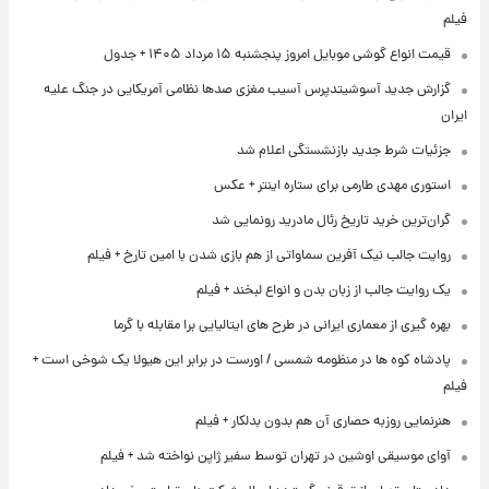
فیلم
قیمت انواع گوشی موبایل امروز پنجشنبه ۱۵ مرداد ۱۴۰۵ + جدول
گزارش جدید آسوشیتدپرس آسیب مغزی صدها نظامی آمریکایی در جنگ علیه
ایران
جزئیات شرط جدید بازنشستگی اعلام شد
استوری مهدی طارمی برای ستاره اینتر + عکس
گران‌ترین خرید تاریخ رئال مادرید رونمایی شد
روایت جالب نیک آفرین سماواتی از هم بازی شدن با امین تارخ + فیلم
یک روایت جالب از زبان بدن و انواع لبخند + فیلم
بهره گیری از معماری ایرانی در طرح های ایتالیایی برا مقابله با گرما
پادشاه کوه ها در منظومه شمسی / اورست در برابر این هیولا یک شوخی است +
فیلم
هنرنمایی روزبه حصاری آن هم بدون بدلکار + فیلم
آوای موسیقی اوشین در تهران توسط سفیر ژاپن نواخته شد + فیلم