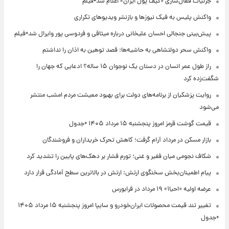
جزئیات فعال‌سازی «کیف پول ایران» اعلام شد+فیلم
واکنش پلیس به فیک نیوزها و بازنشر ویدیوهای تکراری
پیش‌بینی جنجالی احسان علیخانی درباره میثاقی و فردوسی پور وایرال شد+فیلم
واکنش سحر دولتشاهی به حاشیه‌ها: قصد توهین به اذان را نداشتم
راز طول عمر انسان در دستان یک نوجوان ۱۵ ساله؟ ادعایی که جهان را
شگفت‌زده کرد
روایت پزشکیان از برنامه‌های دولت برای بهبود معیشت مردم امشب منتشر
می‌شود
قیمت گوشت قرمز امروز پنجشنبه ۱۵ مرداد ۱۴۰۵ +جدول
بازار مسکن در مرداد آرام گرفت؛ کاهش تحرک خریداران و فروشندگان
شکاف نجومی میان فقیر و غنی؛ تورم فشار بر دهک‌های پایین را تشدید کرد
پیام اطمینان‌بخش سخنگوی ارتش: ارتش در بالاترین سطح آمادگی قرار دارد
عرضه اولیه «احیا۱» ۱۹ مرداد در فرابورس
تغییر تند قیمت محصولات ایران‌خودرو و سایپا امروز پنجشنبه ۱۵ مرداد ۱۴۰۵
+جدول