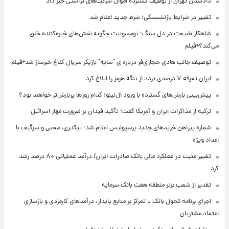
دادستان تهران از توقیف گسترده اموال شرکت‌های تراستی خبر داد
تغییر در شرایط بازنشستگی؛ شرط جدید اعلام شد
شاهکار طبیعت در دل سنگ؛ تومسونیت چگونه نقش‌های خیره‌کننده خلق
می‌کند؟+فیلم
توصیف جالب هادی حجازی‌فر درباره ی "سایه" بازیگر سریال کلاغ خبرساز شد+فیلم
ایران تعرفه ۷ درصدی تردد از تنگه هرمز را ابلاغ کرد
پیش‌بینی بارش‌های گسترده با ورود ال‌نینو؛ کدام روزها پربارش‌تر خواهند بود؟
ترکیه از مذاکرات ایران و آمریکا گفت؛ تأکید فیدان بر ضرورت مهار اسرائیل
شماره پیراهن خریدهای جدید پرسپولیس اعلام شد؛ تیکدری، محبی و سرگیف با
اعداد ویژه
تغییر مثبت در عملکرد مالی بانک صادرات ایران/ درآمد عملیاتی ۸۰ درصد رشد
کرد
تقدیر از شعب برتر منطقه هفت بانک سرمایه
اجرای برنامه تحول بانک با تمرکز بر منابع پایدار، درآمدهای کارمزدی و بازسازی
اعتماد مشتریان