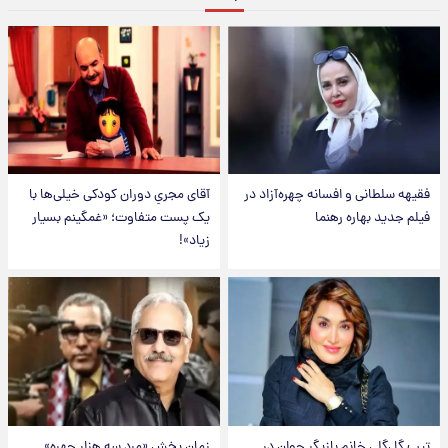
فقیهه سلطانی و افسانه چهره‌آزاد در
آقای مجریِ دوران کودکی خیلی‌ها با
فیلم جدید بهاره رهنما
یک پست متفاوت؛ «غمگینم بسیار
زیاد»!
تیپ گل‌گلی خانم بازیگر جوان در
زمان پخش «مرد سه هزار چهره»