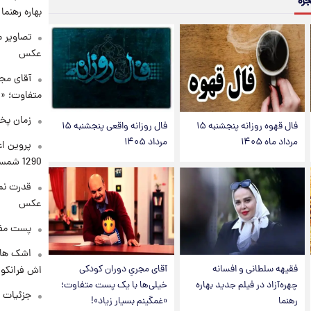
جره
بهاره رهنما
تصاویر 
عکس
آقای مجر
متفاوت؛ «غ
زمان پخ
فال قهوه روزانه پنجشنبه ۱۵
فال روزانه واقعی پنجشنبه ۱۵
مرداد ماه ۱۴۰۵
مرداد ۱۴۰۵
پروین اع
1290 شمسی
قدرت نم
عکس
پست مفه
اشک های 
فقیهه سلطانی و افسانه
آقای مجریِ دوران کودکی
اش فرانکو ب
چهره‌آزاد در فیلم جدید بهاره
خیلی‌ها با یک پست متفاوت؛
جزئیات ش
رهنما
«غمگینم بسیار زیاد»!