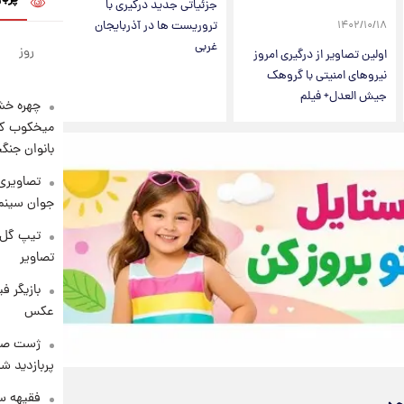
جزئیاتی جدید درگیری با
تروریست ها در آذربایجان
۱۴۰۲/۱۰/۱۸
غربی
روز
اولین تصاویر از درگیری امروز
نیروهای امنیتی با گروهک
جیش العدل+ فیلم
چهره خشن
میخکوب کرد
بانوان جنگ
تصاویری 
جوان سینما
تیپ گل‌گ
تصاویر
بازیگر ف
عکس
پربازدید 
فقیهه سل