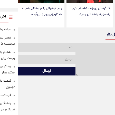
کارگردانی پروژه ۱۵۰میلیاردی
رویا نونهالی با «روشنایی‌شب»
به مجید واشقانی رسید
به تلویزیون باز می‌گردد
آخری
عرضه اولیه «احیا۱» ۹
ل نظر
تغییر تند
پنجشنبه ۱۵ مرداد ۱۴۰۵ +جدول
هشدار ب
ریسک برای 
ارسال
جنگنده‌های 
+جدول
قیمت طلا و س
واشنگتن‌
آمریکا بر سر