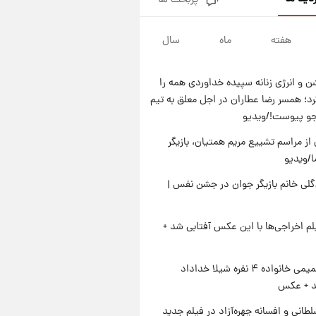
پربحث ها
کار استقلال و رامین رضاییان رسما
تمام شد + عکس / خداحافظی
صمیمانه آبی ها با رامین!
هفته
ماه
سال
۲۳ ساعت پیش
آتش اختلاف در اینستاگرام؛ تمجید
از حردانی به مذاق رضاییان خوش
 و انرژی زنانه سپیده خداوردی همه را
نیامد+عکس
۲۳ ساعت پیش
؛ همسر رضا عطاران در اجل معلق به تیم
پروین اعتصامی در دوران نوجوانی؛
جو پیوست!/ویدیو
اواخر دهه ۱۲۹۰ شمسی
از مراسم تشییع مریم همتیان، بازیگر
۲۳ ساعت پیش
قدرت‌نمایی نظامی چین؛ بمب‌افکن
/ویدیو
حامل موشک هسته‌ای در آسمان
لی خانم بازیگر جوان در جشن نفس |
ظاهر شد
یلم اخراجی‌ها با این عکس آفتابی شد +
ژست صمیمی خانواده ۴ نفره شیلا خداداد
شد + عکس
طانی و افسانه چهره‌آزاد در فیلم جدید