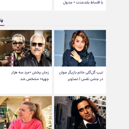
با اقساط بلندمدت + جدول
پن
تیپ گل‌گلی خانم بازیگر جوان
زمان پخش «مرد سه هزار
در جشن نفس | تصاویر
چهره» مشخص شد