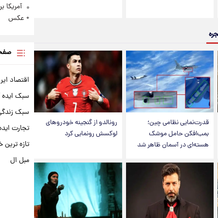
آمریکا ب
+ عکس
جره
صفحه
اقتصاد ایر
سبک ایده 
سبک زندگی 
قدرت‌نمایی نظامی چین؛
رونالدو از گنجینه خودروهای
تجارت ایده
بمب‌افکن حامل موشک
لوکسش رونمایی کرد
تازه ترین خ
هسته‌ای در آسمان ظاهر شد
مبل ال