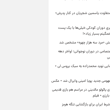
متفاوت یاسمین شجریان در کنار پدرش+
یِ دوران کودکی خیلی‌ها با یک پست
مگینم بسیار زیاد»!
ش «مرد سه هزار چهره» مشخص شد
تصامی در دوران نوجوانی؛ اواخر دهه
ایی نوید محمدزاده به سبک بروس لی +
ومی جدید پویا امینی وایرال شد + عکس
پائولو مالدینی در مراسم هم بازی قدیمی
ارزی + فیلم
رط ایران برای بازگشایی تنگه هرمز