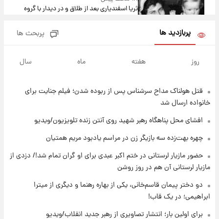
ثریا اسفندیاری بعد از طلاق و در دیدار با گروه
بیتلز
پربازدید ها
پربحث ها
۱۷ ساعت پیش
ادعای جنجالی درباره اینفانتینو؛ اتهام پرداخت
روز
هفته
ماه
سال
پول به معشوقه با درآمد یوفا
قتل هولناک مداح سرشناس پس از ربوده شدن؛ فیلم جنایت برای
۱۸ ساعت پیش
هشدار درباره کمبود یک ماده معدنی؛ خطر
خانواده ارسال شد
آلزایمر و زوال عقل افزایش می‌یابد؟
افشای محل پناهگاه‌ رهبر شهید روی آنتن زنده تلویزیون/ویدیو
۱۸ ساعت پیش
چهره بهت‌زده سه بازیگر زن در مراسم یادبود مریم همتیان
انتقاد تند پیمان طالبی از مسئولان استقلال در
حضور مازیار لرستانی در ختم اکبر عبدی برای او گران تمام شد!/ دزدی از
پی رفتن رامین رضاییان+ عکس
مازیار لرستانی آن هم در روز روشن
۱۸ ساعت پیش
دو دختر پیمان قاسم‌خانی، یکی از بهاره رهنما و دیگری از میترا
قیمت گوشت گوساله و گوسفند امروز شنبه ۱۷
ابراهیمی؛ در یک قاب!
مرداد ۱۴۰۵ +جدول
برای اولین بار؛ انتشار تصاویری از رهبر جدید انقلاب/ویدیو