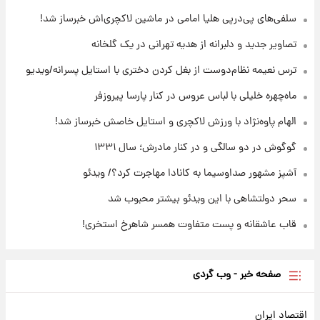
۱۹ ساعت پیش
سلفی‌های پی‌درپی هلیا امامی در ماشین لاکچری‌اش خبرساز شد!
با قدرتمندترین و بادوام ترین تانک جهان آشنا
شوید+ فیلم
تصاویر جدید و دلبرانه از هدیه تهرانی در یک گلخانه
ترس نعیمه نظام‌دوست از بغل کردن دختری با استایل پسرانه/ویدیو
۲۰ ساعت پیش
قیمت طلا ۱۸عیار امروز شنبه ۱۷ مرداد ۱۴۰۵
ماه‌چهره خلیلی با لباس عروس در کنار پارسا پیروزفر
+جدول
الهام پاوه‌نژاد با ورزش لاکچری و استایل خاصش خبرساز شد!
گوگوش در دو سالگی و در کنار مادرش؛ سال ۱۳۳۱
آشپز مشهور صداوسیما به کانادا مهاجرت کرد؟/ ویدئو
سحر دولتشاهی با این ویدئو بیشتر محبوب شد
قاب عاشقانه و پست متفاوت همسر شاهرخ استخری!
صفحه خبر - وب گردی
اقتصاد ایران