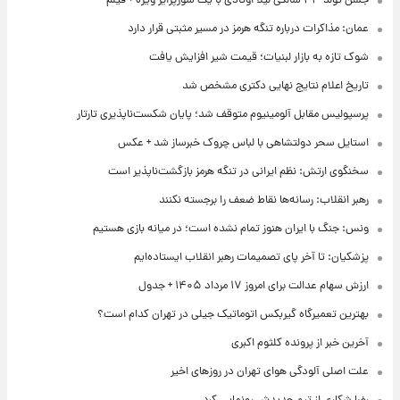
جشن تولد ۴۳ سالگی لیلا اوتادی با یک سورپرایز ویژه + فیلم
عمان: مذاکرات درباره تنگه هرمز در مسیر مثبتی قرار دارد
شوک تازه به بازار لبنیات؛ قیمت شیر افزایش یافت
تاریخ اعلام نتایج نهایی دکتری مشخص شد
پرسپولیس مقابل آلومینیوم متوقف شد؛ پایان شکست‌ناپذیری تارتار
استایل سحر دولتشاهی با لباس چروک خبرساز شد + عکس
سخنگوی ارتش: نظم ایرانی در تنگه هرمز بازگشت‌ناپذیر است
رهبر انقلاب: رسانه‌ها نقاط ضعف را برجسته نکنند
ونس: جنگ با ایران هنوز تمام نشده است؛ در میانه بازی هستیم
پزشکیان: تا آخر پای تصمیمات رهبر انقلاب ایستاده‌ایم
ارزش سهام عدالت برای امروز ۱۷ مرداد ۱۴۰۵ + جدول
بهترین تعمیرگاه گیربکس اتوماتیک جیلی در تهران کدام است؟
آخرین خبر از پرونده کلثوم اکبری
علت اصلی آلودگی هوای تهران در روزهای اخیر