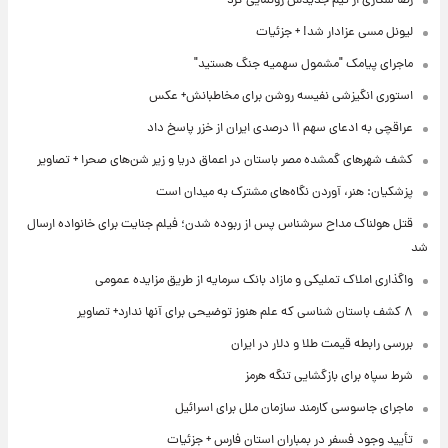
رضا شکاری از تیم جدیدش رونمایی کرد
لیونل مسی عزادار شد! + جزئیات
ماجرای پیامک "مشمول سهمیه جنگ هستید"
استوری انگیزشی نفیسه روشن برای مخاطبانش+ عکس
عراقچی به ادعای سهم ۱۱ درصدی ایران از خزر پاسخ داد
کشف شهرهای گمشده مصر باستان در اعماق دریا و زیر شن‌های صحرا + تصاویر
پزشکیان: هنر، آوردن نگاه‌های مشترک به میدان است
قتل هولناک مداح سرشناس پس از ربوده شدن؛ فیلم جنایت برای خانواده ارسال
شد
واگذاری املاک تملیکی و مازاد بانک سرمایه از طریق مزایده عمومی
۸ کشف باستان شناسی که علم هنوز توضیحی برای آنها ندارد+ تصاویر
بررسی رابطه قیمت طلا و دلار در ایران
شرط سپاه برای بازگشایی تنگه هرمز
ماجرای جاسوسی کارمند سازمان ملل برای اسرائیل
تأیید وجود فسفر در بمباران استان فارس + جزئیات