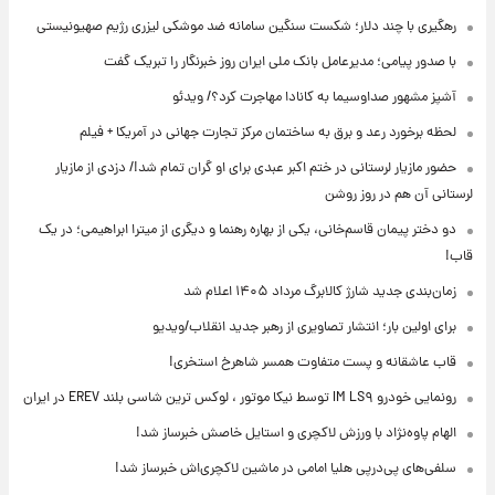
رهگیری با چند دلار؛ شکست سنگین سامانه ضد موشکی لیزری رژیم صهیونیستی
با صدور پیامی؛ مدیرعامل بانک ملی ایران روز خبرنگار را تبریک گفت
آشپز مشهور صداوسیما به کانادا مهاجرت کرد؟/ ویدئو
لحظه برخورد رعد و برق به ساختمان مرکز تجارت جهانی در آمریکا + فیلم
حضور مازیار لرستانی در ختم اکبر عبدی برای او گران تمام شد!/ دزدی از مازیار
لرستانی آن هم در روز روشن
دو دختر پیمان قاسم‌خانی، یکی از بهاره رهنما و دیگری از میترا ابراهیمی؛ در یک
قاب!
زمان‌بندی جدید شارژ کالابرگ مرداد ۱۴۰۵ اعلام شد
برای اولین بار؛ انتشار تصاویری از رهبر جدید انقلاب/ویدیو
قاب عاشقانه و پست متفاوت همسر شاهرخ استخری!
رونمایی خودرو IM LS۹ توسط نیکا موتور ، لوکس ترین شاسی بلند EREV در ایران
الهام پاوه‌نژاد با ورزش لاکچری و استایل خاصش خبرساز شد!
سلفی‌های پی‌درپی هلیا امامی در ماشین لاکچری‌اش خبرساز شد!