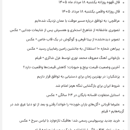
فال قهوه روزانه یکشنبه ۱۸ مرداد ماه ۱۴۰۵
فال روزانه واقعی یکشنبه ۱۸ مرداد ۱۴۰۵
عراقچی: به توافق درباره مسیر موقت با عمان نزدیک شده‌ایم
تصویری عاشقانه از شاهرخ استخری و همسرش پس از شایعات جدایی + عکس
تصویر دیده‌نشده از بیتا فرهی و گوگوش در یک قاب خاص + عکس
پیراهن شماره ۱۰ استقلال به جانشین رامین رضاییان رسید + عکس
بازخوانی آهنگ معروف محمد نوری توسط غزل شاکری + فیلم
آخرین وضعیت قیمت برنج و حبوبات؛ کاهش قیمت‌ها واقعیت دارد؟
پزشکیان: در بهترین زمان برای دستیابی به توافق قرار داریم
شروط ایران برای بازگشایی تنگه هرمز اعلام شد
استایل متفاوت افسانه بایگان در ۶۴ سالگی + عکس
علیرضا قربانی «گل‌های باران خورده» را خواند/ رفتی و بعد از تو دنیا غرق شد در
گریه‌هایم + فیلم
خرید جدید پرسپولیس رسمی شد؛ هافبک تازه‌وارد با لباس سرخ + عکس