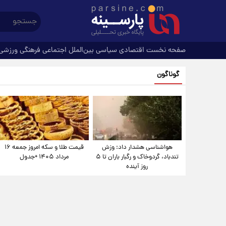
صفحه نخست
اقتصادی
سیاسی
بین‌الملل
اجتماعی
فرهنگی
ورزشی
گوناگون
هواشناسی هشدار داد: وزش
قیمت طلا و سکه امروز جمعه ۱۶
تندباد، گردوخاک و رگبار باران تا ۵
مرداد ۱۴۰۵ +جدول
روز آینده