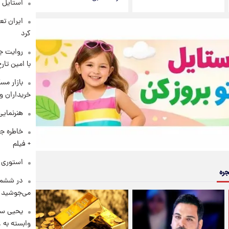
استایل 
کرد
روایت ج
با امین تار
بازار مس
خریداران و
هنرنمایی
خاطره جا
+ فیلم
استوری م
جره
در ششم 
می‌جوشید
یحیی سر
وابسته به ع