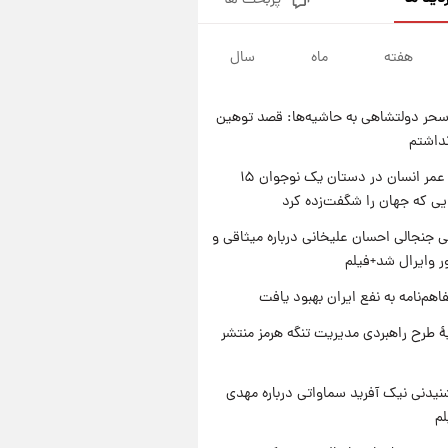
پربحث ها
شرایط تازه فروش اقساطی سایپا
اعلام شد؛ شاهین، کوییک، اطلس،
سهند و ساینا با اقساط بلندمدت +
هفته
ماه
سال
۱ روز پیش
جدول
سیگنال‌های جدید برای بازار طلا؛
پیش‌بینی قیمت سکه و طلا فردا
حر دولتشاهی به حاشیه‌ها: قصد توهین
۱ روز پیش
نداشتم
فال حافظ پنجشنبه ۱۵ مرداد ماه
۱۴۰۵
راز طول عمر انسان در دستان یک نوجوان ۱۵
یی که جهان را شگفت‌زده کرد
۱ روز پیش
فال قهوه روزانه پنجشنبه ۱۵ مرداد
 جنجالی احسان علیخانی درباره میثاقی و
ماه ۱۴۰۵
 وایرال شد+فیلم
اهم‌نامه به نفع ایران بهبود یافت
ۀ طرح راهبردی مدیریت تنگه هرمز منتشر
یدنی نیک آفرید سماواتی درباره مهدی
لم