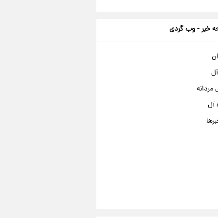
 خبر - وب گردی
ان
آل
مردانه
 آل
برها