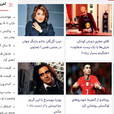
آخری
هواشناسی
باران تا ۵ روز آینده
واکنش تر
صادر شد
آقای مجریِ دوران کودکی
تیپ گل‌گلی خانم بازیگر جوان
۵ سال کار بیشتر برای این گروه از متقاضیان بازنشستگی
خیلی‌ها با یک پست متفاوت؛
در جشن نفس | تصاویر
«غمگینم بسیار زیاد»!
تغییر کرد
قیمت دلار در 
قیمت طلا و سکه
کدام ورزش
پشت پرده
وضعیت او 
رونالدو از گنجینه خودروهای
پوریا پورسرخ با این گریم
لوکسش رونمایی کرد
جذابیتش را از دست داد +
ائتلاف د
عکس
متحد می‌شو