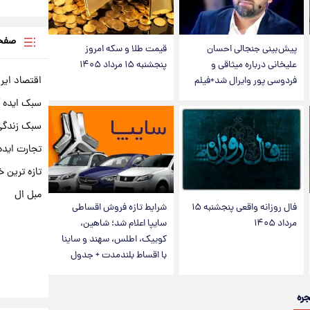
صفحه
پیش‌بینی جنجالی احسان
قیمت طلا و سکه امروز
علیخانی درباره میثاقی و
پنجشنبه ۱۵ مرداد ۱۴۰۵
اقتصاد ایر
فردوسی پور وایرال شد+فیلم
سبک ایده 
سبک زندگی 
تجارت ایده
تازه ترین خ
مبل ال
فال روزانه واقعی پنجشنبه ۱۵
شرایط تازه فروش اقساطی
مرداد ۱۴۰۵
سایپا اعلام شد؛ شاهین،
کوییک، اطلس، سهند و ساینا
با اقساط بلندمدت + جدول
جره