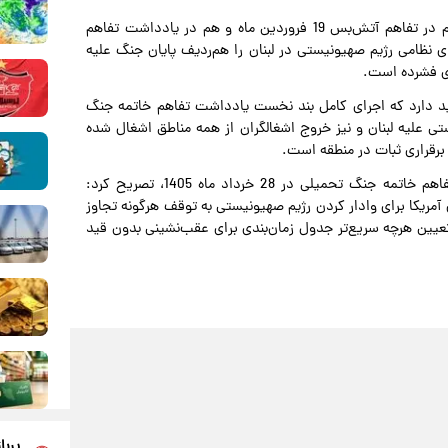
وی افزود: بر همین اساس بود که جمهوری اسلامی ایران، هم در تفاهم آتش‌بس 19 فروردین ماه و هم در یادداشت تفاهم
، پایان جنگ و عملیات‌های نظامی رژیم صهیونیستی در لبنان را هم‌ردیف پایان جنگ علیه
پای فشرده است.
ید دارد که اجرای کامل بند نخست یادداشت تفاهم خاتمه جنگ
ی علیه لبنان و نیز خروج اشغالگران از همه مناطق اشغال شده
 برقراری ثبات در منطقه است.
بقائی با یادآوری تعهد صریح آمریکا وفق بند یک یادداشت تفاهم خاتمه جنگ تحمیلی در 28 خرداد ماه 1405، تصریح کرد:
آمریکا برای وادار کردن رژیم صهیونیستی به توقف هرگونه تجاوز
 تعیین هرچه سریع‌تر جدول زمان‌بندی برای عقب‌نشینی بدون قید
پربا