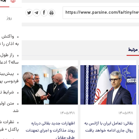
روز
واکنش س
به اذان را 
 مرتبط
ساله؟ ادعا
پیش‌بینی
فردوسی پور
شرایط تف
متن اولی
شد
۱۴۰۵/۴/۱
۱۴۰۵/۴/۱
نظرات شن
بقائی: تعامل ایران با آژانس به
اظهارات جدید بقائی درباره
پاکدل + فی
روال جاری ادامه خواهد یافت
روند مذاکرات و اجرای تعهدات
طرف مقابل