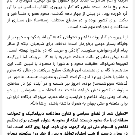
آمریکا و آغاز مذاکرات جدید برای حصول توافق نهایی، هم‌زمان با ایام
محرم رخ داده است؛ ماهی که آغاز و پیروزی انقلاب اسلامی نیز با آن
گره خورده بود. در بیش از چهار دهه گذشته، محرم همواره منشأ خیر و
برکت برای کشور بوده و در مقاطع مختلف، زمینه‌ساز حل بسیاری از
مشکلات و تحولات مهم شده است.
از این‌رو، در کنار روند تفاهم و تحولاتی که به آن اشاره کردم، محرم نیز از
جایگاه بسیار مهمی برخوردار است؛ نه‌فقط برای شیعیان، بلکه از منظر
پیام آزادی‌خواهی، معنویت، آزادگی و حریت که در عاشورا نهفته است.
البته برخی تعابیری مانند «مثلث شیعی» را به کار می‌برند، اما این‌گونه
تعبیرها نمی‌تواند حقیقت محرم و عاشورا را محدود یا تبیین کند. این
مفاهیم را گاه برای تضعیف این فرهنگ مطرح می‌کنند، در حالی که محرم
و عاشورا حامل پیام آزادی، کرامت انسانی و معنویت هستند. عاشورا در
گذشته سرنوشت‌ساز بوده، امروز نیز هست و در آینده نیز در ساختن
سرنوشت کشور نقش خواهد داشت. به اعتقاد من، هم‌زمانی این دو
رخداد، یعنی روند تفاهم و فرارسیدن ماه محرم، می‌تواند برکات فراوانی
برای منطقه و حتی جهان به همراه داشته باشد، ان‌شاءالله.
*تحلیل شما از فضای سیاسی و تقارن معادلات دیپلماتیک و تحولات
منطقه‌ای با ماه محرم درست؛ اینکه از محرم به ‌عنوان فرصتی برای تحکیم
تفاهم و انسجام ملی نیز یاد کردید، جای خود. اینها روی کاغد است. اما
در عمل، درست از شب امضای توافق و پس از چند روز سکوت، دوباره