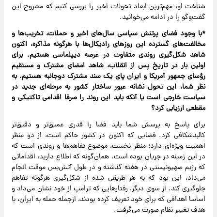
شناخت او، مهم‌ترین ابعاد تحولات اخیر را بررسی کنیم که مشروح این
گفت‌وگو را در ادامه می‌خوانید.
*با وجود فضای پرتنش سیاسی سال‌های اخیر و حملات، تخریب‌ها و
مخالفت‌های گسترده این روزهای رادیکال‌ها با هرگونه مذاکره، اکنون
شاهد شکل‌گیری روندی متفاوت در عرصه دیپلماسی هستیم. برای
اولین بار در تاریخ پس از انقلاب، شاهد امضای مشترک و مستقیم
رؤسای جمهور آمریکا و ایران پای یک سند مشترک دوجانبه هستیم. به
نظر شما، این تحول نشانه عبور ساختار کشور به مرحله‌ای جدید در
سیاست خارجی است یا آنکه باید این روند را صرفا اقدامی تاکتیکی و
مقطعی ارزیابی کرد؟
برای پاسخ به پرسش شما باید فضا را قدری عمیق‌تر و دقیق‌تر‌
کالبدشکافی کرد. فضایی که اکنون در کشور حاکم است، از دو منظر
اهمیت ویژه‌ای دارد؛ منظر نخست، موضوع تفاهم‌ها و روندی است که
در این زمینه در جریان بوده است. همان‌گونه که اطلاع دارید، اقداماتی
که رژیم صهیونیستی در هفته گذشته و در طول آتش‌بس موقت انجام
می‌داد، این بود که به هر طریقی شده از شکل‌گیری هرگونه تفاهم
جلوگیری کند. از سوی دیگر، رفتارهایی که ترامپ از خود نشان می‌داد و
اساسا اهدافی که برای خود تعریف کرده بودند، از‌جمله حمله به ایران، با
هدف تغییر نظام صورت می‌گرفت.