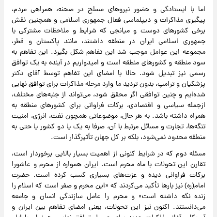
اما با ایستادگی و حضور نیروهای مسلح در صحنه، همراهی مردم،
پیگیری مذاکرات و دیپلماسی فعال جمهوری اسلامی و همچنین نقش
برخی کشورهای دوست و میانجی که شرایط و ملاحظات مشترکی با
جمهوری اسلامی ایران در منطقه داشتند، مانند پاکستان و قطر،
مجموعه این عوامل موجب شد‌ این تفاهم شکل بگیرد. این تفاهم به
سود منطقه و کشورهای منطقه است و امیدواریم در آینده به یک توافق
رسمی نیز تبدیل شود. حالا با امضای این تفاهم توسط آقای دکتر
پزشکیان و ترامپ، بدون تردید‌ ما وارد مرحله مذاکرات برای توافق نهایی
شده‌ایم و چنین توافقی اگر محقق شود، می‌تواند از جنبه‌های مختلف،
از‌جمله سیاسی و اقتصادی، برکات فراوانی برای کشورهای منطقه به
همراه داشته باشد. به هر حال، موضوعاتی همچون نفت، انرژی، امنیت
تنگه‌ها، تجارت و مسائل مرتبط با آن، صرفا به یک یا دو کشور یا حتی به
منطقه محدود نمی‌شود، بلکه بر کل جهان تأثیرگذار است.
‌‌مسئله دوم که در شرایط کنونی از اهمیت بسیار بالایی برخوردار است،
تقارن این تحولات با ماه محرم است. ایران همواره از محرم و عاشورا
برکات فراوانی دیده و عزت‌های بسیاری کسب کرده است. حضرت
امام(ره) نیز بارها تأکید می‌کردند که «این محرم و صفر است که اسلام را
زنده نگه داشته است» و محرم را عامل سازندگی انسان و جامعه
می‌دانستند. اکنون نیز این تحولات، یعنی امضای تفاهم بین ایران و