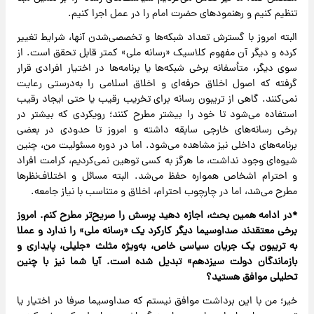
تنظیم کنیم و رهنمودهای حضرت امام را در عمل اجرا کنیم.
البته امروز با گسترش تعداد شبکه‌ها و تخصصی‌شدن آنها، شرایط تغییر
کرده و دیگر آن مفهوم کلاسیک «رسانه ملی» کمتر قابل تحقق است. از
سوی دیگر، متأسفانه برخی شبکه‌ها یا برنامه‌ها در اختیار افرادی قرار
گرفته که اصول اخلاق حرفه‌ای و اخلاق اسلامی را به‌درستی رعایت
نمی‌کنند. گاهی از تریبون رسانه برای تخریب رقیب یا حتی ایجاد رقیب
استفاده می‌شود تا خود را بیشتر مطرح کنند؛ رویکردی که بیشتر در
برخی رسانه‌های خارجی سابقه داشته و امروز تا حدودی در بعضی
برنامه‌های داخلی نیز مشاهده می‌شود. اما در دوره مسئولیت من، چنین
شیوه‌ای وجود نداشت، ما هرگز به کسی توهین نمی‌کردیم، کرامت افراد
و احترام اشخاص همواره حفظ می‌شد. البته مسائل و اختلاف‌نظرها
مطرح می‌شد، اما در چارچوب احترام، اخلاق و متناسب با نیاز جامعه.
‌‌*در ادامه همین بحث، اجازه دهید پرسش را صریح‌تر مطرح کنم. امروز
برخی معتقدند صدا‌و‌سیما دیگر کارکرد یک «رسانه ملی» را ندارد و عملا
به تریبون یک جریان سیاسی خاص، به‌ویژه مثلث «جلیلی، پایداری و
بازماندگان دولت سیزدهم» تبدیل شده است. آیا شما نیز با چنین
تحلیلی موافق هستید؟
خیر؛ من با این برداشت موافق نیستم که صدا‌و‌سیما صرفا در اختیار یا