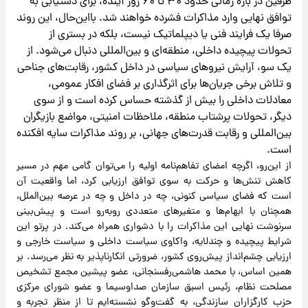
طرفین در بازه زمانی حدود ۳۰ تا ۶۰ روز آینده، برای دستیابی به
توافق نهایی وارد مذاکرات فشرده خواهند شد. با‌این‌‌حال، این روند
صرفا یک فرایند فنی یا دیپلماتیک نیست، بلکه در بستری از
تحولات پیچیده داخلی، منطقه‌ای و بین‌المللی دنبال می‌شود. از
یک سو، آرایش نیروهای سیاسی در داخل کشور، رقابت‌های جناحی
و تلاش برخی جریان‌ها برای اثرگذاری بر فضای افکار عمومی،
معادلات داخلی را بیش از گذشته حساس کرده است و از سوی
دیگر، تحولات پرشتاب منطقه، ملاحظات امنیتی، مواضع بازیگران
بین‌المللی و رقابت قدرت‌های جهانی، بر روند مذاکرات سایه افکنده
است.
از این‌رو، اگرچه امضای تفاهم‌نامه اولیه را می‌توان گامی مهم در مسیر
کاهش تنش‌ها و حرکت به سوی توافق ارزیابی کرد، اما واقعیت آن
است که فضای سیاسی کنونی، چه در داخل و چه در عرصه بین‌الملل،
همچنان با ابهام‌ها و متغیرهای متعددی روبه‌رو است و پیش‌بینی
سرنوشت نهایی این مذاکرات را با دشواری همراه می‌‌کند. در پرتو این
شرایط پیچیده و چندلایه، واکاوی ‌سیاست داخلی و سیاست خارجی و
ارزیابی چشم‌انداز پیش‌روی کشور، ضرورتی انکارناپذیر به نظر می‌رسد. بر
همین اساس، با محمد هاشمی‌رفسنجانی، عضو پیشین مجمع تشخیص
مصلحت نظام، رئیس اسبق سازمان صدا‌و‌سیما و عضو شورای مرکزی
حزب کارگزاران سازندگی، به گفت‌وگو نشسته‌ایم تا از منظر تجربه و