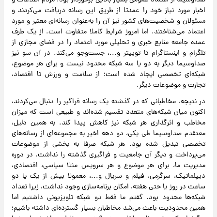
صداوسیما از اعتماد عمومی بسیار بالایی برخوردار بود. مردم اطلاعات و
اخبار مورد نیاز خود را عمدتا از طریق این رسانه دریافت می‌کردند و
مسئولان و شخصیت‌های کشور نیز آن را به‌عنوان رسانه‌ای معتبر و مورد
اعتماد می‌شناختند. اما امروز شرایط کاملا متفاوت است. از یک طرف
عمده جامعه منابع خبری و تحلیلی مورد اعتماد را در فضای مجازی از
تلگرام و اینستاگرام تا توییتر و...، جست‌وجو می‌کند. در آن سو نیز
صداوسیما دیگر به دو یا سه شبکه محدود نیست و برای هر موضوع،
شبکه‌ای تخصصی ایجاد شده است؛ از سلامت و ورزش تا اقتصاد،
تجارت و موضوعات دیگر.
در نتیجه، مخاطبانی که در گذشته یک رسانه فراگیر را دنبال می‌کردند،
اکنون میان شبکه‌های متعدد تقسیم شده‌اند و طبیعی است که میزان
مخاطب و اثرگذاری هر شبکه نیز کاهش پیدا کند. به همین دلیل،
معتقدم صداوسیما طی یکی، دو دهه اخیر به مجموعه‌ای از رسانه‌های
تخصصی تبدیل شده بود. هر شبکه صرفا به بخشی از موضوعات
می‌پرداخت و دیگر آن جامعیت و فراگیری گذشته را نداشت. در دوره
مدیریت ما، برای هر موضوع و هر سرویس مثلا سیاسی، اقتصادی،
دیپلماتیک، سرگرمی، فیلم و سریال و...، معمولا بیش از یک یا دو
ساعت در روز یا حتی هفته، امکان برنامه‌سازی وجود نداشت، زیرا تعداد
شبکه‌ها محدود بود. گفتم ما فقط دو شبکه تلویزیونی داشتیم اما
همین محدودیت باعث می‌شد مخاطبان بسیار گسترده‌ای داشته باشیم؛