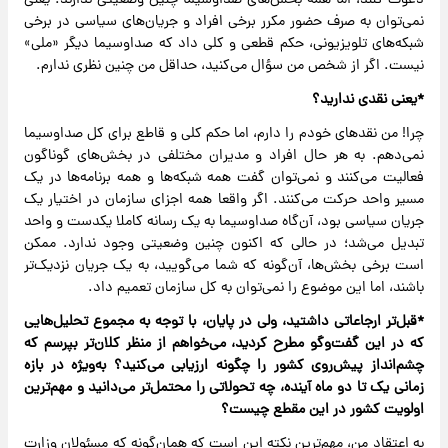
دعوت کنند، اما همه بخش‌های صدا‌و‌سیما چنین وضعیتی ندارند. یعنی
نمی‌توان به صرف حضور مکرر برخی افراد و جریان‌های سیاسی در برخی
شبکه‌های تلویزیونی، حکم قطعی و کلی داد که صداوسیما دیگر «ملی»
نیست. اگر از شخص من سؤال می‌کنید، حداقل من چنین نظری ندارم.
*یعنی نقدی ندارید؟
چرا! من نقدهای خودم را دارم، اما حکم کلی و قاطع برای کل صدا‌و‌سیما
نمی‌دهم. به هر حال افراد و مدیران مختلفی در بخش‌های گوناگون
فعالیت می‌کنند و نمی‌توان گفت ‌همه شبکه‌ها و همه برنامه‌ها در یک
مسیر واحد حرکت می‌کنند. اگر واقعا همه اجزای سازمان در اختیار یک
جریان سیاسی بود، آن‌گاه صدا‌و‌سیما به یک رسانه کاملا یکدست و واحد
تبدیل می‌شد؛ در حالی که اکنون چنین وضعیتی وجود ندارد. ممکن
است برخی بخش‌ها، آن‌گونه که شما می‌گویید، به یک جریان نزدیک‌تر
باشند، اما این موضوع را نمی‌توان به کل سازمان تعمیم داد.
‌*قبل‌تر ارجاعاتی داشتید، ولی در پایان، با توجه به مجموع تحلیل‌هایی
که در این گفت‌وگو مطرح کردید، می‌خواهم از منظر کلان‌تر بپرسم که
چشم‌انداز پیش‌روی کشور را چگونه ارزیابی می‌کنید؟ به‌ویژه در بازه
زمانی یک تا دو ماه آینده، چه تحولاتی را محتمل‌تر می‌دانید و مهم‌ترین
اولویت کشور در این مقطع چیست؟
به اعتقاد من، مهم‌ترین نکته این است که همان‌گونه که مسئولان وزارت