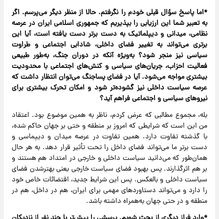
‌‌*اما پاسخ سؤال قبلی خودم را نگرفتم. حالا از منظر دیگر می‌پرسم. اگر
به تعبیر شما این ارزیابی را بپذیریم که جمهوری اسلامی ایران در عرصه
نظامی، میدانی و دیپلماتیک به دست برتر دست یافته است، آیا این
برتری می‌تواند به تغییر فضای داخلی، شادابی اجتماعی و طراوت
سیاسی نیز منجر شود؟ به‌ویژه آنکه در دوران جنگ، به‌طور طبیعی
فعالیت احزاب، جریان‌های سیاسی و کنش‌های اجتماعی با محدودیت
بیشتری مواجه می‌شود. آیا در فضای پساجنگ می‌توان انتظار داشت که
عرصه سیاست داخلی نیز گشوده‌تر شود و امکان تحرک بیشتری برای
نیروهای سیاسی و اجتماعی فراهم آید؟
بله، مجموع مطالبی که عرض کردم، ناظر به همین موضوع بود. اعتقاد
من این است که شرایطی که امروز بر منطقه و حتی بر جهان حاکم شده،
با گذشته تفاوت دارد. همین تفاوت در عرصه میدان و دیپماسی و
دست برتر ما می‌تواند فضای داخل را تحت تأثیر قرار دهد. به هر حال
همان‌طور که می‌دانید سیاست داخلی و خارجی در امتداد هم هستند و
بر هم اثرگذارند. پس بهبود فضای سیاست خارجی یعنی بهترشدن فضای
سیاست داخلی و بالعکس. پس این شرایط جدید، اقتضائات خاص خود
را دارد و می‌تواند دستاوردهای مهمی برای ایران، هم در داخل، هم در
منطقه و در حتی جهان به‌همراه داشته باشد.
‌*وارد فراز دیگری از بحث شویم. پرسشی را پیش‌تر با چند نفر از نزدیکان