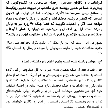
کارشناسان و ناظران سیاسی، از‌جمله جناب‌عالی در گفت‌وگویی که
پیش‌تر با شما در همین روزنامه ‌شرق‌ داشتم، بر ضرورت تغییر رویکردها
و اصلاح برخی سیاست‌ها تأکید می‌کردند، اما در نهایت آن تحول
اساسی که انتظار می‌رفت، محقق نشد و کشور بار دیگر با حوادث دی‌ماه
مواجه شد. اگر با احتیاط بگوییم که فعلا جنگ ۴۰‌روزه نیز به پایان
رسیده است، آیا این احتمال را می‌دهید که دوباره به همان الگوها و
رویکردهای پیشین بازگردیم یا این بار شرایط را متفاوت ارزیابی می‌کنید؟
تصور من این است که این بار دیگر آن اتفاق تکرار نخواهد شد. سال
جدید معادلات خود را دارد. نمی‌توان با عینک پارسال به امسال نگاه
کرد.
‌*چه عواملی باعث شده است‌ چنین ارزیابی‌ای داشته باشید؟
چون فضای بعد از جنگ رمضان همه چیز را به کل متفاوت از قبل کرده
است. به اعتقاد من، هم رژیم صهیونیستی و هم آمریکا، دست‌کم از منظر
نظامی و تا حدی اقتصادی،‌ تضعیف شده‌اند و دیگر شرایط گذشته را
برای تکرار آن اقدامات و جنگ تحمیلی تازه علیه ایران در اختیار ندارند.
خود آنها نیز به‌خوبی می‌دانند امروز در برابر قدرت ایران، ظرفیت‌های
منطقه و مجموعه نیروهای «جبهه مقاومت»، شرایط گذشته دیگر وجود
ندارد و آن وضعیت ‌تکرارشدنی نیست. از این ‌رو، ناگزیر خواهند بود
واقعیت‌های جدید را بپذیرند.