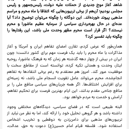
شاهد آغاز موج جدیدی از حملات علیه دولت، رئیس‌جمهور و رئیس
مجلس بودیم؛ آن‌هم از برخی تریبون‌هایی که اتفاقا با ماه محرم و مراسم
مذهبی پیوند خورده‌اند. ‌این دوگانه را چگونه می‌توان توضیح داد؟ آیا
عده‌ای در حال بهره‌برداری سیاسی از سرمایه عظیم عاشورا و محرم
نیستند؟ اگر قرار است محرم مظهر وحدت ملی باشد، این رفتارها را
چگونه باید تفسیر کرد؟
همان‌طور که عرض کردم، تقارن امضای تفاهم ایران و آمریکا و آغاز
مذاکرات با ماه محرم را باید یک فرصت مهم برای کشور دانست‌؛ چون
ایران در‌ بیش از چهار دهه گذشته هر زمان که به فرهنگ عاشورا، روحیه
ایثار، وحدت و همدلی تکیه کرده، توانسته است از مقاطع سخت با
موفقیت عبور کند. امروز هم معتقدم به رغم برخی انتقادها‌ ‌به تفاهم
انجام‌شده، محرم می‌تواند عامل تقویت انسجام ملی باشد، نه زمینه‌ای
برای افزایش اختلاف‌ها‌. اگر همه جریان‌های سیاسی منافع ملی را بر
منافع جناحی مقدم بدانند، این ایام بهترین فرصت برای تحکیم تفاهم،
آرامش و خدمت به مردم خواهد بود.
البته طبیعی است که در فضای سیاسی، دیدگاه‌های مختلفی وجود
داشته باشد و هر گروهی تحلیل خود را ارائه کند، اما به نظر من نباید از
تریبون‌های مذهبی برای دامن‌زدن به دوقطبی و تخریب اشخاص
استفاده شود. فلسفه قیام امام حسین(ع) دعوت به حق، عدالت،