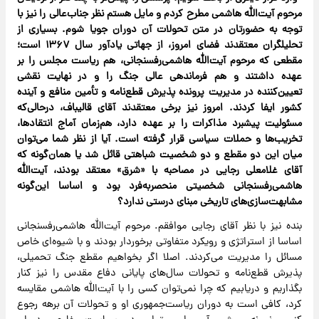
مرحوم آیت‌الله هاشمی مطرح کردم و مایل هستم نظر جناب‌عالی را نیز با
توجه به حضورتان در متن تحولات آن دوران جویا شوم. بسیاری از
تحلیلگران معتقدند فضای امروز، از جهاتی یادآور سال ۱۳۶۷ است؛
مقطعی که مرحوم آیت‌الله هاشمی‌رفسنجانی، هم ریاست مجلس را بر
عهده داشتند و هم فرماندهی عالی جنگ را و در نهایت نقشی
تعیین‌کننده در مدیریت پرونده پذیرش قطع‌نامه و تأمین منافع و آینده
کشور ایفا کردند. امروز نیز برخی معتقدند آقای قالیباف، درحالی‌که
مسئولیت پیشبرد مذاکرات را بر عهده دارد، هم‌زمان آماج انتقادها،
تخریب‌ها و حملات سیاسی قرار گرفته است. آیا از نظر شما می‌توان
میان این دو مقطع و دو شخصیت شباهتی قائل شد‌ یا همان‌گونه که
آقای غلامعلی رجایی در مصاحبه با «شرق» معتقد بودند، آیت‌الله
هاشمی‌رفسنجانی شخصیتی منحصربه‌فرد بود و اساسا این‌گونه
مشابهت‌سازی‌های تاریخی‌ مبنای درستی ندارد؟
بنده نیز با نظر آقای رجایی موافقم. مرحوم آیت‌الله هاشمی‌رفسنجانی
اساسا از استراتژی و رویکرد متفاوتی برخوردار بودند و با شیوه‌ای خاص
مسائل را مدیریت می‌کردند. اصلا اگر بخواهیم مقطع جنگ تحمیلی،
پذیرش قطع‌نامه و تحولات سال‌های پایانی دفاع مقدس را نیز کنار
بگذاریم و دریابیم که چرا نمی‌توان کسی را با آیت‌الله هاشمی مقایسه
کرد، کافی است به دوران ریاست‌جمهوری او و تحولات آن برهه رجوع