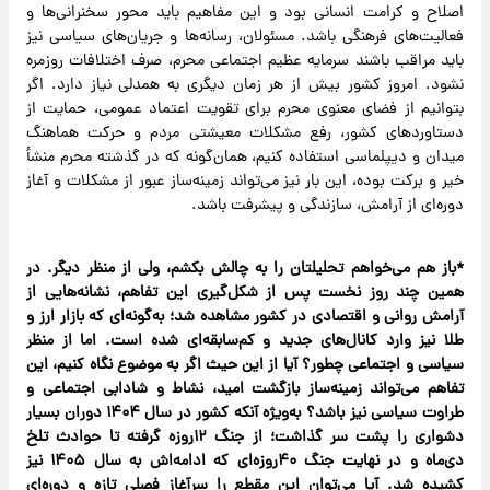
اصلاح و کرامت انسانی بود و این مفاهیم باید محور سخنرانی‌ها و
فعالیت‌های فرهنگی باشد. مسئولان، رسانه‌ها و جریان‌های سیاسی نیز
باید مراقب باشند ‌سرمایه عظیم اجتماعی محرم، صرف اختلافات روزمره
نشود. امروز کشور بیش از هر زمان دیگری به همدلی نیاز دارد. اگر
بتوانیم از فضای معنوی محرم برای تقویت اعتماد عمومی، حمایت از
دستاوردهای کشور، رفع مشکلات معیشتی مردم و حرکت هماهنگ
میدان و دیپلماسی استفاده کنیم، همان‌گونه که در گذشته محرم منشأ
خیر و برکت بوده، این بار نیز می‌تواند زمینه‌ساز عبور از مشکلات و آغاز
دوره‌ای از آرامش، سازندگی و پیشرفت باشد.
‌*باز هم می‌خواهم تحلیلتان را به چالش بکشم، ولی از منظر دیگر. در
همین چند روز نخست پس از شکل‌گیری این تفاهم، نشانه‌هایی از
آرامش روانی و اقتصادی در کشور مشاهده شد؛ به‌گونه‌ای که بازار ارز و
طلا نیز وارد کانال‌های جدید و کم‌سابقه‌ای شده است. اما‌ از منظر
سیاسی و اجتماعی چطور؟ آیا از این حیث اگر به موضوع نگاه کنیم، این
تفاهم می‌تواند زمینه‌ساز بازگشت امید، نشاط و شادابی اجتماعی و
طراوت سیاسی نیز باشد؟ به‌ویژه آنکه کشور در سال ۱۴۰۴ دوران بسیار
دشواری را پشت سر گذاشت؛ از جنگ ۱۲‌روزه گرفته تا حوادث تلخ
دی‌ماه و در نهایت جنگ ۴۰‌روزه‌ای که ادامه‌اش به سال ۱۴۰۵ نیز
کشیده شد. آیا می‌توان این مقطع را سرآغاز فصلی تازه و دوره‌ای