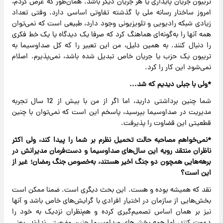
تریبون جریان پایداری یا هر جریان دیگر باشد. همان‌طور که عرض کردم،
امروز ساختار رسانه ملی با گذشته تفاوتی اساسی دارد. وقتی تعداد
زیادی شبکه رادیویی و تلویزیونی وجود دارد، طبیعی است که نمی‌توان
همه آنها را به‌گونه‌ای هماهنگ کرد که ‌صرفا یک دیدگاه یا یک خط فکری
را دنبال کنند. به همین دلیل، من این تعبیر را که کل صدا‌و‌سیما به
تریبون یک حزب یا جریان خاص تبدیل شده باشد، نمی‌پذیرم. اصلام
نمی‌شود این کار را کرد.
‌*ولی با جبلی دیدیم که شد...
شما چنین برداشتی دارید، اما اگر از من‌ با بیش از 12 سال تجربه
مدیریت در صدا‌و‌سیما‌ بپرسید، پاسخم این است که نمی‌توان با چنین
قطعیتی این قضاوت را پذیرفت.
*نمی‌خواهم مصاحبه حالت تحمیل نظرم بر شما را پیدا کند، ولی اکثر
ناظران‌ منتقد رویه این سال‌های صدا‌و‌سیما و دست‌فرمان مدیرانش در
برهه‌هایی همچون دو جنگ اخیر هستند، به‌خصوص جنگ رمضان؛ غیر از
این است؟
نقد که همیشه بوده و هست. این بحث دیگری است. ضمنا ممکن است
بخش‌هایی از سازمان در اختیار افرادی با گرایش‌های خاص باشد و آنها
نیز بر همان اساس تصمیم‌گیری کرده و هم‌نظران نزدیک به خود را