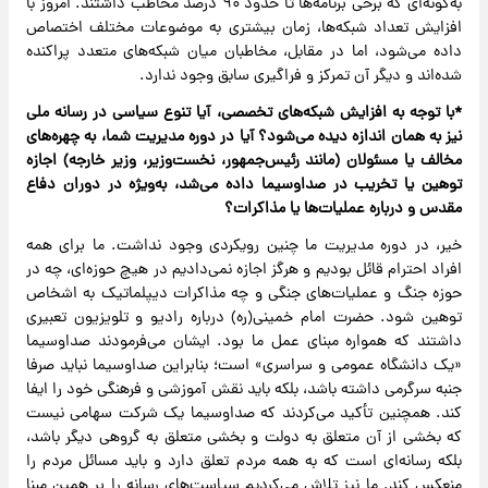
به‌گونه‌ای که برخی برنامه‌ها تا حدود ۹۰ درصد مخاطب داشتند. امروز با
افزایش تعداد شبکه‌ها، زمان بیشتری به موضوعات مختلف اختصاص
داده می‌شود، اما در مقابل، مخاطبان میان شبکه‌های متعدد پراکنده
شده‌اند و دیگر آن تمرکز و فراگیری سابق وجود ندارد.
‌*با توجه به افزایش شبکه‌های تخصصی، آیا تنوع سیاسی در رسانه ملی
نیز به همان اندازه دیده می‌شود؟ آیا در دوره مدیریت شما، به چهره‌های
مخالف یا مسئولان (مانند رئیس‌جمهور، نخست‌وزیر، وزیر خارجه) اجازه
توهین یا تخریب در صداوسیما داده می‌شد، به‌ویژه در دوران دفاع
مقدس و درباره عملیات‌ها یا مذاکرات؟
خیر، در دوره مدیریت ما چنین رویکردی وجود نداشت. ما برای همه
افراد احترام قائل بودیم و هرگز اجازه نمی‌دادیم در هیچ حوزه‌ای، چه در
حوزه جنگ و عملیات‌های جنگی و چه مذاکرات دیپلماتیک به اشخاص
توهین شود. حضرت امام خمینی(ره) درباره رادیو و تلویزیون تعبیری
داشتند که همواره مبنای عمل ما بود. ایشان می‌فرمودند صداوسیما
«یک دانشگاه عمومی و سراسری» است؛ بنابراین صداوسیما نباید صرفا
جنبه سرگرمی داشته باشد، بلکه باید نقش آموزشی و فرهنگی خود را ایفا
کند. همچنین تأکید می‌کردند که صداوسیما یک شرکت سهامی نیست
که بخشی از آن متعلق به دولت و بخشی متعلق به گروهی دیگر باشد،
بلکه رسانه‌ای است که به همه مردم تعلق دارد و باید مسائل مردم را
منعکس کند. ما نیز تلاش می‌کردیم سیاست‌های رسانه را بر همین مبنا