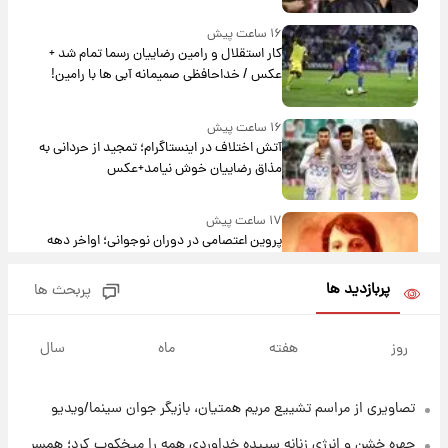
۱۶ ساعت پیش
کار استقلال و رامین رضاییان رسما تمام شد +
عکس / خداحافظی صمیمانه آبی ها با رامین!
۱۶ ساعت پیش
آتش اختلاف در اینستاگرام؛ تمجید از حردانی به
مذاق رضاییان خوش نیامد+عکس
۱۷ ساعت پیش
پروین اعتصامی در دوران نوجوانی؛ اواخر دهه
۱۲۹۰ شمسی
پربازدید ها
پربحث ها
۱۷ ساعت پیش
قدرت‌نمایی نظامی چین؛ بمب‌افکن حامل موشک
روز
هفته
ماه
سال
هسته‌ای در آسمان ظاهر شد
تصاویری از مراسم تشییع مریم همتیان، بازیگر جوان سینما/ویدیو
۱۷ ساعت پیش
رونالدو از گنجینه خودروهای لوکسش رونمایی
چهره خشن و انرژی زنانه سپیده خداوردی همه را میخکوب کرد؛ همسر