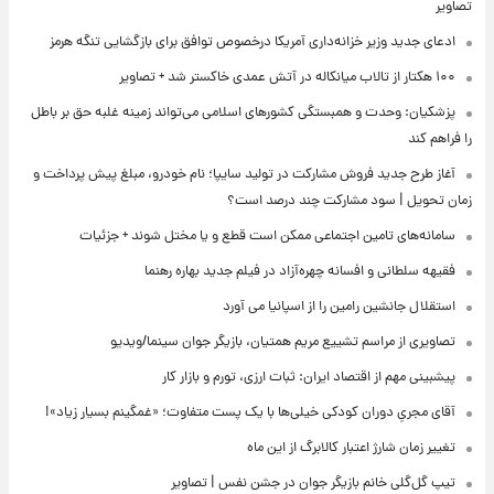
تصاویر
ادعای جدید وزیر خزانه‌داری آمریکا درخصوص توافق برای بازگشایی تنگه هرمز
۱۰۰ هکتار از تالاب میانکاله در آتش عمدی خاکستر شد + تصاویر
پزشکیان: وحدت و همبستگی کشورهای اسلامی می‌تواند زمینه غلبه حق بر باطل
را فراهم کند
آغاز طرح جدید فروش مشارکت در تولید سایپا؛ نام خودرو، مبلغ پیش پرداخت و
زمان تحویل | سود مشارکت چند درصد است؟
سامانه‌های تامین اجتماعی ممکن است قطع و یا مختل شوند + جزئیات
فقیهه سلطانی و افسانه چهره‌آزاد در فیلم جدید بهاره رهنما
استقلال جانشین رامین را از اسپانیا می آورد
تصاویری از مراسم تشییع مریم همتیان، بازیگر جوان سینما/ویدیو
پیشبینی مهم از اقتصاد ایران: ثبات ارزی، تورم و بازار کار
آقای مجریِ دوران کودکی خیلی‌ها با یک پست متفاوت؛ «غمگینم بسیار زیاد»!
تغییر زمان شارژ اعتبار کالابرگ از این ماه
تیپ گل‌گلی خانم بازیگر جوان در جشن نفس | تصاویر