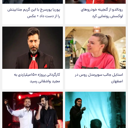
رونالدو از گنجینه خودروهای
پوریا پورسرخ با این گریم جذابیتش
لوکسش رونمایی کرد
را از دست داد + عکس
استایل جالب سوپرمدل روس در
کارگردانی پروژه ۱۵۰میلیاردی به
اصفهان
مجید واشقانی رسید