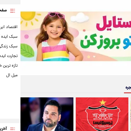
صفحه
اقتصاد ایر
سبک ایده 
سبک زندگی 
تجارت ایده
تازه ترین خ
مبل ال
جره
آخری