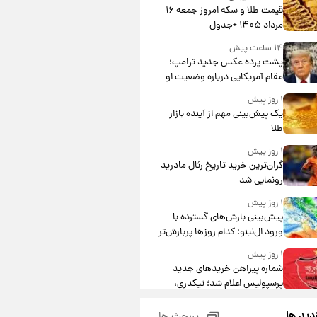
قیمت طلا و سکه امروز جمعه ۱۶
مرداد ۱۴۰۵ +جدول
۱۴ ساعت پیش
پشت پرده عکس جدید ترامپ؛
مقام آمریکایی درباره وضعیت او
چه گفت؟
۱ روز پیش
یک پیش‌بینی مهم از آینده بازار
طلا
۱ روز پیش
گران‌ترین خرید تاریخ رئال مادرید
رونمایی شد
۱ روز پیش
پیش‌بینی بارش‌های گسترده با
ورود ال‌نینو؛ کدام روزها پربارش‌تر
خواهند بود؟
۱ روز پیش
شماره پیراهن خریدهای جدید
پرسپولیس اعلام شد؛ تیکدری،
محبی و سرگیف با اعداد ویژه
۱ روز پیش
زدید ها