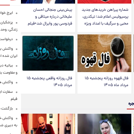
شماره پیراهن خریدهای جدید
پیش‌بینی جنجالی احسان
ایرج خوا
پرسپولیس اعلام شد؛ تیکدری،
علیخانی درباره میثاقی و
پزشکیان:
محبی و سرگیف با اعداد ویژه
فردوسی پور وایرال شد+فیلم
زندگی، وحد
درخواست 
واکنش بق
ایران شده 
بیانیه د
و مقاومت به 
فال قهوه روزانه پنجشنبه ۱۵
فال روزانه واقعی پنجشنبه ۱۵
واکنش همت
مرداد ماه ۱۴۰۵
مرداد ۱۴۰۵
سفارت ایر
فیلم
جره
بازگشت ما
واکنش خب
به دبیری شع