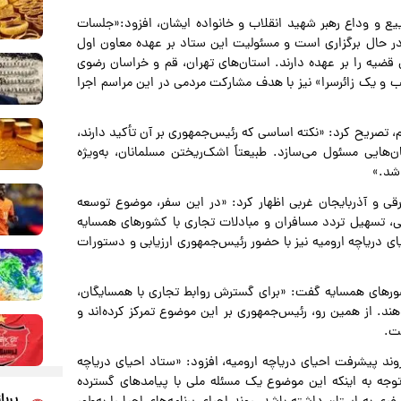
ییع و وداع رهبر شهید انقلاب و خانواده ایشان، افزود:«جلسات
ر حال برگزاری است و مسئولیت این ستاد بر عهده معاون اول
 قضیه را بر عهده دارند. استان‌های تهران، قم و خراسان رضوی
کب و یک زائرسرا» نیز با هدف مشارکت مردمی در این مراسم اجرا
م، تصریح کرد: «نکته اساسی که رئیس‌جمهوری بر آن تأکید دارند،
هایی مسئول می‌سازد. طبیعتاً اشک‌ریختن مسلمانان، به‌ویژه
اشد.»
رقی و آذربایجان غربی اظهار کرد: «در این سفر، موضوع توسعه
ربی، تسهیل تردد مسافران و مبادلات تجاری با کشورهای همسایه
ی دریاچه ارومیه نیز با حضور رئیس‌جمهوری ارزیابی و دستورات
شورهای همسایه گفت: «برای گسترش روابط تجاری با همسایگان،
هند. از همین رو، رئیس‌جمهوری بر این موضوع تمرکز کرده‌اند و
ت.
ند پیشرفت احیای دریاچه ارومیه، افزود: «ستاد احیای دریاچه
توجه به اینکه این موضوع یک مسئله ملی با پیامدهای گسترده
پربا