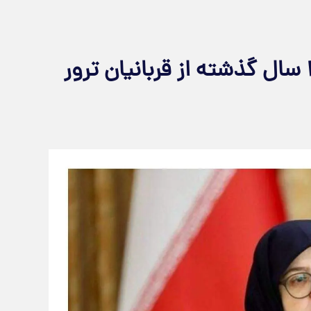
مهاجرانی: ایرانیان در طول ۴۷ سال گذشته از قربانیان ترور