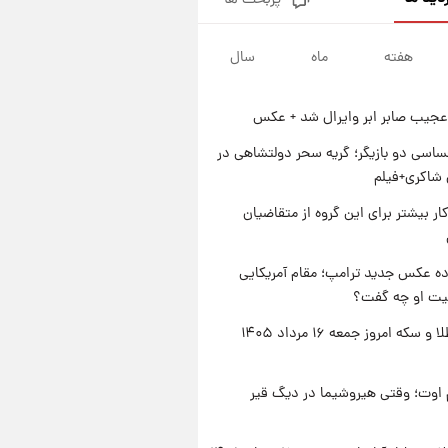
پربحث ها
جزئیات فعال‌سازی «کیف پول
ایران» اعلام شد+فیلم
هفته
ماه
سال
۱ روز پیش
تغییر تند قیمت محصولات
ایران‌خودرو و سایپا امروز پنجشنبه
عجیب صابر ابر وایرال شد + عکس
۱۵ مرداد ۱۴۰۵ +جدول
۱ روز پیش
قیمت طلا و سکه امروز پنجشنبه
اسی دو بازیگر؛ گریه سحر دولتشاهی در
۱۵ مرداد ۱۴۰۵
شاکری+فیلم
۱ روز پیش
کار بیشتر برای این گروه از متقاضیان
شارژ جدید کالابرگ برای سه
دهک؛ جزئیات اعلام شد
ه عکس جدید ترامپ؛ مقام آمریکایی
عیت او چه گفت؟
قیمت طلا و سکه امروز جمعه ۱۶ مرداد ۱۴۰۵
اوت؛ وقتی هیروشیما در دیگ قیر