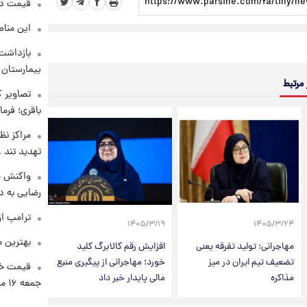
قیمت دلار د
این مناط
بازداشت 
بیمارستان 
 مرتبط
تصاویر ک
باقری؛ فرم
مراکز نظ
تهدید تند
واکنش خ
رضایی به د
ترامپ از
۱۴۰۵/۳/۱۹
۱۴۰۵/۳/۲۴
بهترین م
مهاجرانی: تولید تفرقه یعنی
افزایش رقم کالابرگ کلید
تضعیف تیم ایران در میز
خورد؛ مهاجرانی از پیگیری منبع
قیمت خو
مذاکره
مالی پایدار خبر داد
جمعه ۱۶ مرداد منتشر شد