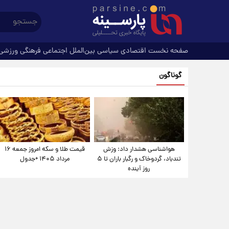
صفحه نخست
اقتصادی
سیاسی
بین‌الملل
اجتماعی
فرهنگی
ورزشی
گوناگون
هواشناسی هشدار داد: وزش
قیمت طلا و سکه امروز جمعه ۱۶
تندباد، گردوخاک و رگبار باران تا ۵
مرداد ۱۴۰۵ +جدول
روز آینده