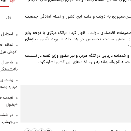
به استان داشته باشد، روند اجرای برنامه‌های احیا را به‌طور
ت رئیس‌جمهوری به دولت و ملت این کشور و اعلام آمادگی جمعیت
روز
یمات اقتصادی دولت، اظهار کرد: «بانک مرکزی با توجه رفع
استایل 
ز امروز ۲ میلیارد دلار ارز برای بخش صنعت تخصیص خواهد داد تا روند تأمین نیازهای
لحظه احس
»
آغوش غزل 
 و خدمات دریایی در تنگه هرمز، و نیز حضور وزیر نفت در نشست
مله ناجوانمردانه به زیرساخت‌های این کشور اشاره کرد.
۵ سال 
بازنشستگی
پشت پرد
درباره وض
+جدول
در ششم 
می‌جوشید