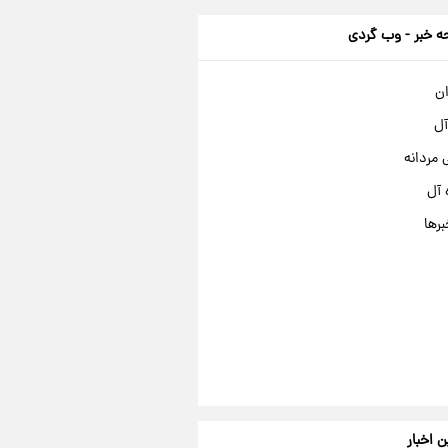
 خبر - وب گردی
ان
آل
مردانه
 آل
برها
ن اخبار