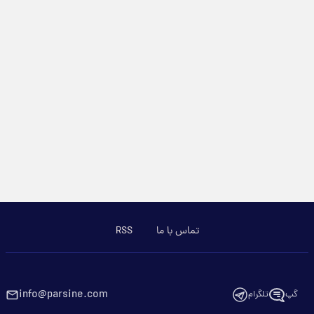
تماس با ما
RSS
info@parsine.com
گپ
تلگرام