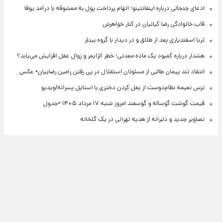
ادعای جنجالی درباره اینفانتینو؛ اتهام پرداخت پول به معشوقه با درآمد یوفا
قاب خانوادگی رضا کیانیان در کنار خواهرش
ثریا اسفندیاری بعد از طلاق و در دیدار با گروه بیتلز
هشدار درباره کمبود یک ماده معدنی؛ خطر آلزایمر و زوال عقل افزایش می‌یابد؟
انتقاد تند پیمان طالبی از مسئولان استقلال در پی رفتن رامین رضاییان+ عکس
ترس نعیمه نظام‌دوست از بغل کردن دختری با استایل پسرانه/ویدیو
قیمت گوشت گوساله و گوسفند امروز شنبه ۱۷ مرداد ۱۴۰۵ +جدول
تصاویر جدید و دلبرانه از هدیه تهرانی در یک گلخانه