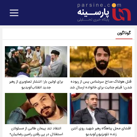
گوناگون
قتل هولناک مداح سرشناس پس از ربوده
برای اولین بار؛ انتشار تصاویری از رهبر
شدن؛ فیلم جنایت برای خانواده ارسال شد
جدید انقلاب/ویدیو
افشای محل پناهگاه‌ رهبر شهید روی آنتن
انتقاد تند پیمان طالبی از مسئولان
زنده تلویزیون/ویدیو
استقلال در پی رفتن رامین رضاییان+