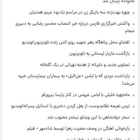
خانواده ارسال شد
+جدول
چهره بهت‌زده سه بازیگر زن در مراسم یادبود مریم همتیان
۸ ساعت پیش
واکنش خبرگزاری فارس درباره خبر انتصاب محسن رضایی به دبیری
قیمت محصولات ایران‌خودرو و سایپا امروز شنبه
شعام
۱۷ مرداد ۱۴۰۵
افشای محل پناهگاه‌ رهبر شهید روی آنتن زنده تلویزیون/ویدیو
۲۲ ساعت پیش
بازگشت مازیار لرستانی به تلویزیون
یک پیش ‌بینی مهم برای قیمت دلار، طلا و سکه
شنبه ۱۷ مرداد ۱۴۰۵
تصاویر جدید و دلبرانه از هدیه تهرانی در یک گلخانه
بازداشت مردی که با لباس «عزرائیل» به بیماران بیمارستان خیره
۲۲ ساعت پیش
می‌شد!
بازیکن به درد نخور استقلال با مقصد اروپا این
تیم را ترک کرد!
ماه‌چهره خلیلی با لباس عروس در کنار پارسا پیروزفر
ترس نعیمه نظام‌دوست از بغل کردن دختری با استایل پسرانه/ویدیو
۱ روز پیش
تصاویر کمتر دیده‌شده از شهیدان حاجی‌زاده و
سحر دولتشاهی با این ویدئو بیشتر محبوب شد
باقری؛ فرماندهان شهید هوافضای ایران
بازخوانی آهنگی در وصف حضرت زهرا توسط شادمهر + فیلم
این علائم یعنی کبدتان در خطر است