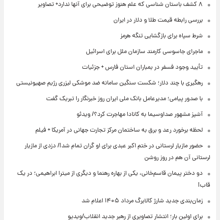
۸ کشف باستان شناسی که علم هنوز توضیحی برای آنها ندارد+ تصاویر
بررسی رابطه قیمت طلا و دلار در ایران
شرط سپاه برای بازگشایی تنگه هرمز
ماجرای جاسوسی کارمند سازمان ملل برای اسرائیل
تأیید وجود فسفر در بمباران استان فارس + جزئیات
رهگیری با چند دلار؛ شکست سنگین سامانه ضد موشکی لیزری رژیم صهیونیستی
با صدور پیامی؛ مدیرعامل بانک ملی ایران روز خبرنگار را تبریک گفت
آشپز مشهور صداوسیما به کانادا مهاجرت کرد؟/ ویدئو
لحظه برخورد رعد و برق به ساختمان مرکز تجارت جهانی در آمریکا + فیلم
حضور مازیار لرستانی در ختم اکبر عبدی برای او گران تمام شد!/ دزدی از مازیار
لرستانی آن هم در روز روشن
دو دختر پیمان قاسم‌خانی، یکی از بهاره رهنما و دیگری از میترا ابراهیمی؛ در یک
قاب!
زمان‌بندی جدید شارژ کالابرگ مرداد ۱۴۰۵ اعلام شد
برای اولین بار؛ انتشار تصاویری از رهبر جدید انقلاب/ویدیو