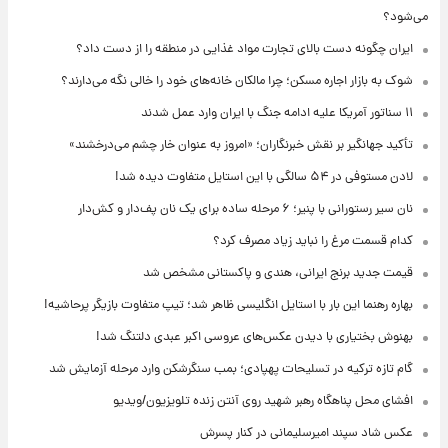
می‌شود؟
ایران چگونه دست بالای تجارت مواد غذایی در منطقه را از دست داد؟
شوک به بازار اجاره مسکن؛ چرا مالکان خانه‌های خود را خالی نگه می‌دارند؟
۱۱ سناتور آمریکا علیه ادامه جنگ با ایران وارد عمل شدند
تأکید جهانگیر بر نقش خبرنگاران؛ «امروز به عنوان خار چشم می‌درخشند»
لادن مستوفی در ۵۴ سالگی با این استایل متفاوت دیده شد!
نان سیر رستورانی با پنیر؛ ۶ مرحله ساده برای یک نان پف‌دار و کش‌دار
کدام قسمت مرغ را نباید زیاد مصرف کرد؟
قیمت جدید برنج ایرانی، هندی و پاکستانی مشخص شد
بهاره رهنما این بار با استایل انگلیسی ظاهر شد؛ تیپ متفاوت بازیگر پرحاشیه!
بهنوش بختیاری با دیدن عکس‌های عروسی اکبر عبدی دلتنگ شد!
گام تازه ترکیه در تسلیحات پهپادی؛ بمب سنگرشکن وارد مرحله آزمایش شد
افشای محل پناهگاه‌ رهبر شهید روی آنتن زنده تلویزیون/ویدیو
عکس شاد سپند امیرسلیمانی در کنار پسرش