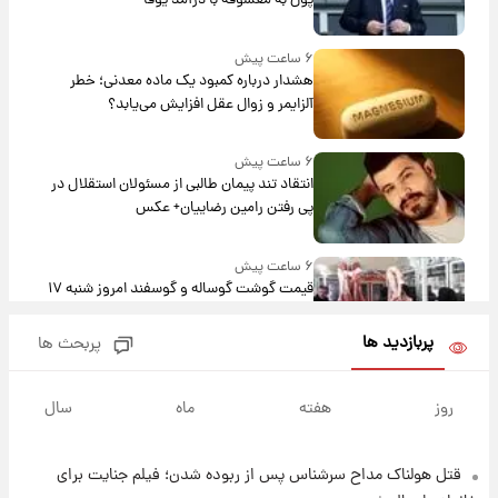
پول به معشوقه با درآمد یوفا
۶ ساعت پیش
هشدار درباره کمبود یک ماده معدنی؛ خطر
آلزایمر و زوال عقل افزایش می‌یابد؟
۶ ساعت پیش
انتقاد تند پیمان طالبی از مسئولان استقلال در
پی رفتن رامین رضاییان+ عکس
۶ ساعت پیش
قیمت گوشت گوساله و گوسفند امروز شنبه ۱۷
مرداد ۱۴۰۵ +جدول
پربازدید ها
پربحث ها
۷ ساعت پیش
با قدرتمندترین و بادوام ترین تانک جهان آشنا
روز
هفته
ماه
سال
شوید+ فیلم
قتل هولناک مداح سرشناس پس از ربوده شدن؛ فیلم جنایت برای
۸ ساعت پیش
قیمت طلا ۱۸عیار امروز شنبه ۱۷ مرداد ۱۴۰۵