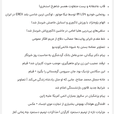
قاب عاشقانه و پست متفاوت همسر شاهرخ استخری!
رونمایی خودرو IM LS۹ توسط نیکا موتور ، لوکس ترین شاسی بلند EREV در ایران
الهام پاوه‌نژاد با ورزش لاکچری و استایل خاصش خبرساز شد!
سلفی‌های پی‌درپی هلیا امامی در ماشین لاکچری‌اش خبرساز شد!
خط مقدم نابرابر روایت‌ها؛ مصائب دفاع از حریم افکار عمومی
تصاویر عمامه بستن به شیوه خاتمی/ویدیو
پیام دکتر بیگدلی، مدیرعامل بانک گردشگری به مناسبت روز خبرنگار
ترفند عجیب این زن برای ماهیگیری، موجب حیرت کاربران شد+ فیلم
این سکانس نزدیک بود جان سیروس گرجستانی را بگیرد + فیلم
خانه مجلل محمد صلاح، جایی که او مثل پادشاه زندگی می‌کند | تصاویر
شرایط جدید قانون بازنشستگی اعلام شد
پیام پزشکیان در سالروز بمباران اتمی آمریکا علیه ژاپن
افشاگری هولناک بهنوش بختیاری از تجارت موی اجساد + عکس
جزئیات تازه از ترمیم دستمزد کارگران / مذاکرات ترمیم دستمزد چه زمانی آغاز