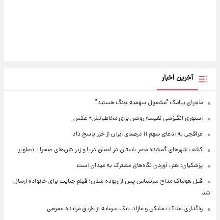
آخرین اخبار
ماجرای پیامک "مشمول سهمیه جنگ هستید"
استوری انگیزشی نفیسه روشن برای مخاطبانش+ عکس
عراقچی به ادعای سهم ۱۱ درصدی ایران از خزر پاسخ داد
کشف شهرهای گمشده مصر باستان در اعماق دریا و زیر شن‌های صحرا + تصاویر
پزشکیان: هنر، آوردن نگاه‌های مشترک به میدان است
قتل هولناک مداح سرشناس پس از ربوده شدن؛ فیلم جنایت برای خانواده ارسال
شد
واگذاری املاک تملیکی و مازاد بانک سرمایه از طریق مزایده عمومی