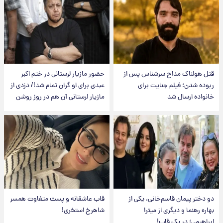
قتل هولناک مداح سرشناس پس از
حضور مازیار لرستانی در ختم اکبر
ربوده شدن؛ فیلم جنایت برای
عبدی برای او گران تمام شد!/ دزدی از
خانواده ارسال شد
مازیار لرستانی آن هم در روز روشن
دو دختر پیمان قاسم‌خانی، یکی از
قاب عاشقانه و پست متفاوت همسر
بهاره رهنما و دیگری از میترا
شاهرخ استخری!
ابراهیمی؛ در یک قاب!