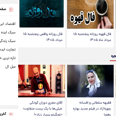
صفحه
اقتصاد ایر
سبک ایده 
فال قهوه روزانه پنجشنبه ۱۵
فال روزانه واقعی پنجشنبه ۱۵
مرداد ماه ۱۴۰۵
مرداد ۱۴۰۵
سبک زندگی 
تجارت ایده
جره
تازه ترین خ
مبل ال
فقیهه سلطانی و افسانه
آقای مجریِ دوران کودکی
چهره‌آزاد در فیلم جدید بهاره
خیلی‌ها با یک پست متفاوت؛
آخری
رهنما
«غمگینم بسیار زیاد»!