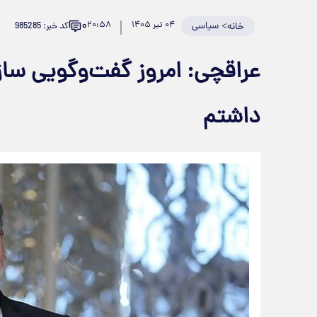
۰
>
سیاسی
۰۴ تیر ۱۴۰۵
۲۰:۵۸
کد خبر: 985285
خانه
عراقچی: امروز گفت‌وگویی ساز
داشتم