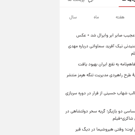
پربحث ها
جزئیات فعال‌سازی «کیف پول
ایران» اعلام شد+فیلم
هفته
ماه
سال
۱ روز پیش
تغییر تند قیمت محصولات
ایران‌خودرو و سایپا امروز پنجشنبه
عجیب صابر ابر وایرال شد + عکس
۱۵ مرداد ۱۴۰۵ +جدول
۱ روز پیش
قیمت طلا و سکه امروز پنجشنبه
یدنی نیک آفرید سماواتی درباره مهدی
۱۵ مرداد ۱۴۰۵
لم
۱ روز پیش
اهم‌نامه به نفع ایران بهبود یافت
شارژ جدید کالابرگ برای سه
دهک؛ جزئیات اعلام شد
ۀ طرح راهبردی مدیریت تنگه هرمز منتشر
لب شهاب حسینی از فرار در دوره سربازی
اسی دو بازیگر؛ گریه سحر دولتشاهی در
شاکری+فیلم
اوت؛ وقتی هیروشیما در دیگ قیر