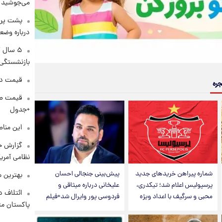
می‌جوشید
پشت پرد
درباره وض
۵ سال 
بازنشستگی
قیمت دلار د
جره
+جدول
این مناط
گزارش ج
نظامی آمری
شماره پیراهن خریدهای جدید
پیش‌بینی جنجالی احسان
بهترین م
پرسپولیس اعلام شد؛ تیکدری،
علیخانی درباره میثاقی و
ائتلاف د
محبی و سرگیف با اعداد ویژه
فردوسی پور وایرال شد+فیلم
پاکستان مت