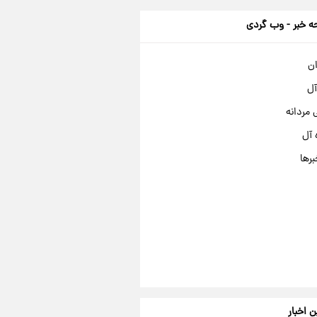
 خبر - وب گردی
ان
آل
مردانه
 آل
برها
ن اخبار