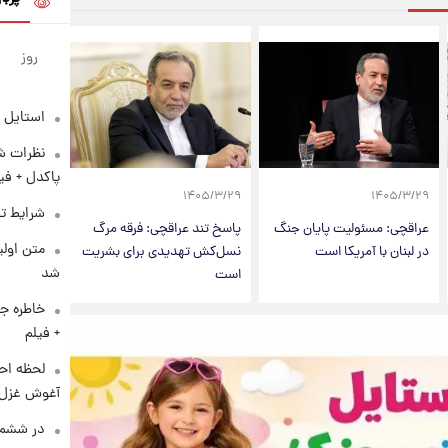
روز
استایل 
نظرات شن
پاکدل + فی
۱۴۰۵/۳/۲۹
۱۴۰۵/۳/۲۹
شرایط تف
عراقچی: مسئولیت پایان جنگ
پاسخ تند عراقچی: فرقه مرگ
متن اولی
در لبنان با آمریکا است
نسل‌کش تهدیدی برای بشریت
شد
است
خاطره جا
+ فیلم
لحظه احس
آغوش غزل 
در ششم 