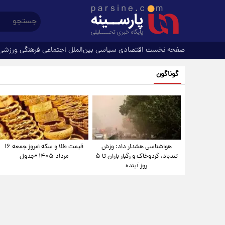
صفحه نخست
اقتصادی
سیاسی
بین‌الملل
اجتماعی
فرهنگی
ورزشی
گوناگون
هواشناسی هشدار داد: وزش
قیمت طلا و سکه امروز جمعه ۱۶
تندباد، گردوخاک و رگبار باران تا ۵
مرداد ۱۴۰۵ +جدول
روز آینده