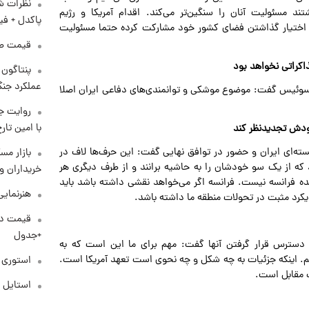
نظرات شن
د مسئولیت آنان را سنگین‌تر می‌کند. اقدام آمریکا و رژیم
پاکدل + فی
ر اختیار گذاشتن فضای کشور خود مشارکت کرده حتما مسئولیت
قیمت طلا و 
کراتی نخواهد بود
عملکرد جنگ
سوئیس گفت: موضوع موشکی و توانمندی‌های دفاعی ایران اصلا
روایت ج
با امین تار
خودش تجدیدنظر کند
ته‌ای ایران و حضور در توافق نهایی گفت: این حرف‌ها لاف در
بازار مس
 که از یک سو خودشان را به حاشیه برانند و از طرف دیگری هر
خریداران و
بنده فرانسه نیست. فرانسه اگر می‌خواهد نقشی داشته باشد باید
هنرنمایی
یکرد مثبت در تحولات منطقه ما داشته باشد.
+جدول
ر دسترس قرار گرفتن آنها گفت: مهم برای ما این است که به
م. اینکه جزئیات به چه شکل و چه نحوی است تعهد آمریکا است.
استوری م
رف مقابل است.
استایل 