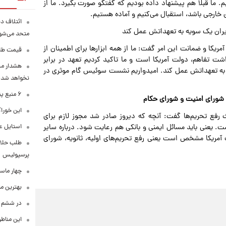
. ما قبلا هم پیشنهاد داده بودیم که گفتگو صورت بگیرد. ما از
خارجی باشد، استقبال می‌کنیم و آماده هستیم.
ائتلاف د
 ایران یک سویه به تعهداتش عمل کند
متحد می‌شو
ا و ضمانت این امر گفت: ما از همه ابزارها برای اطمینان از
قیمت طلا امرو
ت تفاهم، دولت آمریکا است و ما تاکید کردیم تعهد در برابر
هشدار محس
ویه به تعهداتش عمل کند. امیدواریم نشست سوئیس گام موثری در
نخواهد شد
۶ منبع پنهان ویتامین C
 شورای امنیت و شورای حکام
این خوراک
فع تحریم‌ها گفت: آنچه‌ که دیروز صادر شد مجوز لازم برای
استایل ع
. یعنی باید مسائل ایمنی و بانکی هم رعایت شود. درباره سایر
۶ روز صحبت کنیم. تعهدات آمریکا مشخص است یعنی رفع تحریم‌های اولیه، ثانویه، شورای
طلب حلالی
پرسپولیس
چهار ماس
بهترین م
در ششم ا
این مناطق