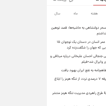
پربحث ها
فال قهوه روزانه پنجشنبه ۱۵ مرداد
ماه ۱۴۰۵
هفته
ماه
سال
۱ روز پیش
فال روزانه واقعی پنجشنبه ۱۵
مرداد ۱۴۰۵
حر دولتشاهی به حاشیه‌ها: قصد توهین
۱ روز پیش
نداشتم
ارزش سهام عدالت برای امروز
چهارشنبه ۱۴ مرداد + جدول
راز طول عمر انسان در دستان یک نوجوان ۱۵
یی که جهان را شگفت‌زده کرد
۱ روز پیش
آغاز طرح جدید فروش مشارکت در
 جنجالی احسان علیخانی درباره میثاقی و
تولید سایپا؛ نام خودرو، مبلغ پیش
 وایرال شد+فیلم
پرداخت و زمان تحویل | سود
مشارکت چند درصد است؟
اهم‌نامه به نفع ایران بهبود یافت
ایران تعرفه ۷ درصدی تردد از تنگه هرمز را ابلاغ
ۀ طرح راهبردی مدیریت تنگه هرمز منتشر