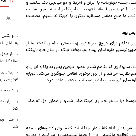
: جلسه چهارجانبه با ایران و آمریکا و دو میانجی یک ساعت و
کند، اما در همین فاصله با تهدیدات آمریکا مواجه شدیم و نشست
گرفت. ما هیچ تماس مستقیم دیگری با آمریکا نداشتیم. مصحلت
روز
 بس بود
واکنش س
به اذان را 
ن و تفاهم برای خروج نیروهای صهیونیستی از لبنان گفت: ما از
هیونیستی علیه لبنان بوده‌ایم. توقف جنگ در لبنان جزو لاینفک
ساله؟ ادعا
. سازوکاری که تفاهم شد با حضور طرفین یعنی آمریکا و ایران و
پیش‌بینی
نظارت می‌کند و از بروز برخورد نظامی جلوگیری می‌کند. درباره
فردوسی پور
 طرف‌های ذی مدخل باید توضیحات بیشتری داده شود.
شرایط تف
وسط وزارت خزانه داری آمریکا صادر شد و از همان اول که صادر
کرد
متن اولی
شد
 شواهد و ادله کافی داریم تا اثبات کنیم برخی کشورهای منطقه
ش فعالانه داشتند. این را حتما مستندسازی می‌کنیم و مطالبه