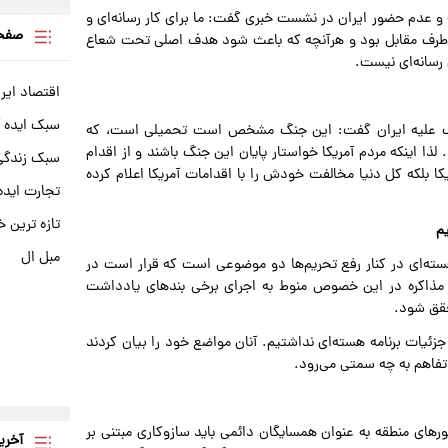
 و عدم حضور ایران در نشست خبری گفت: ما برای کار رسانه‌ای و
صفحه
ت طرف مقابل بود و هرآنچه که باعث شود هدف اصلی تحت شعاع
 رسانه‌ای نیست.
اقتصاد ایر
سبک ایده 
 جنگ علیه ایران گفت: این جنگ مشخص است تحمیلی است، که
لذا اینکه مردم آمریکا خواستار پایان این جنگ باشند و از اقدام
سبک زندگی 
ا بلکه کل دنیا مخالفت خودش را با اقدامات آمریکا اعلام کرده
تجارت ایده
تازه ترین خ
م
مبل ال
هسته‌ای در کنار رفع تحریم‌ها دو موضوعی است که قرار است در
اهم آغاز مذاکره در این خصوص منوط به اجرای برخی بندهای یادداشت
حقق شود.
زئیات برنامه هسته‌ای نداشتیم. آنان مواضع خود را بیان کردند
تفاهم به چه سمتی می‌رود.
رهای منطقه به عنوان همسایگان دائمی باید سازوکاری مبتنی بر
آخری