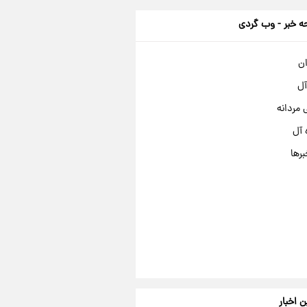
 خبر - وب گردی
ان
آل
مردانه
 آل
برها
ن اخبار