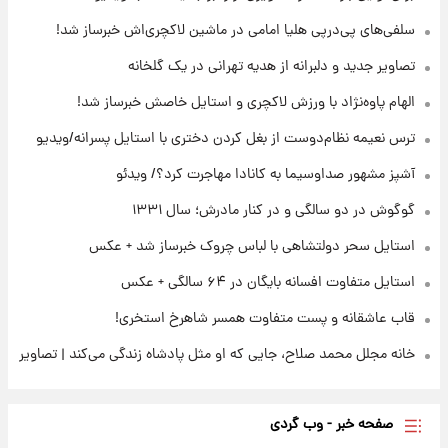
تلویزیون/ویدیو
سلفی‌های پی‌درپی هلیا امامی در ماشین لاکچری‌اش خبرساز شد!
۲۲ ساعت پیش
تصاویر جدید و دلبرانه از هدیه تهرانی در یک گلخانه
ثریا اسفندیاری بعد از طلاق و در دیدار با گروه
بیتلز
الهام پاوه‌نژاد با ورزش لاکچری و استایل خاصش خبرساز شد!
ترس نعیمه نظام‌دوست از بغل کردن دختری با استایل پسرانه/ویدیو
۲۲ ساعت پیش
ادعای جنجالی درباره اینفانتینو؛ اتهام پرداخت
آشپز مشهور صداوسیما به کانادا مهاجرت کرد؟/ ویدئو
پول به معشوقه با درآمد یوفا
گوگوش در دو سالگی و در کنار مادرش؛ سال ۱۳۳۱
استایل سحر دولتشاهی با لباس چروک خبرساز شد + عکس
استایل متفاوت افسانه بایگان در ۶۴ سالگی + عکس
قاب عاشقانه و پست متفاوت همسر شاهرخ استخری!
خانه مجلل محمد صلاح، جایی که او مثل پادشاه زندگی می‌کند | تصاویر
صفحه خبر - وب گردی