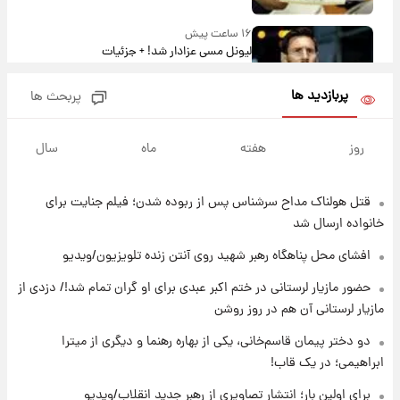
۱۶ ساعت پیش
لیونل مسی عزادار شد! + جزئیات
پربازدید ها
پربحث ها
۱۹ ساعت پیش
لحظه برخورد رعد و برق به ساختمان مرکز تجارت
روز
هفته
ماه
سال
جهانی در آمریکا + فیلم
قتل هولناک مداح سرشناس پس از ربوده شدن؛ فیلم جنایت برای
۱۹ ساعت پیش
برای اولین بار؛ انتشار تصاویری از رهبر جدید
خانواده ارسال شد
انقلاب/ویدیو
افشای محل پناهگاه‌ رهبر شهید روی آنتن زنده تلویزیون/ویدیو
۱۹ ساعت پیش
حضور مازیار لرستانی در ختم اکبر عبدی برای او گران تمام شد!/ دزدی از
تصاویر عمامه بستن به شیوه خاتمی/ویدیو
مازیار لرستانی آن هم در روز روشن
دو دختر پیمان قاسم‌خانی، یکی از بهاره رهنما و دیگری از میترا
ابراهیمی؛ در یک قاب!
۲۱ ساعت پیش
افشای محل پناهگاه‌ رهبر شهید روی آنتن زنده
برای اولین بار؛ انتشار تصاویری از رهبر جدید انقلاب/ویدیو