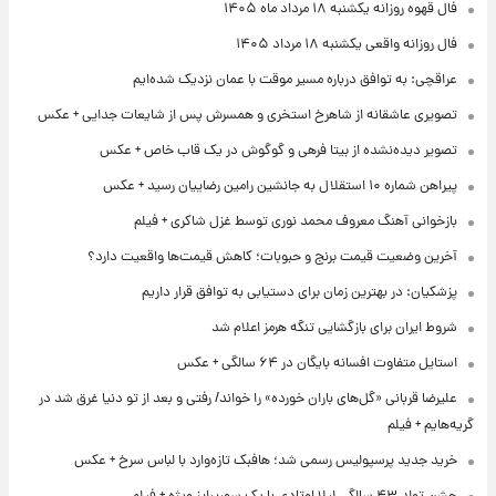
فال قهوه روزانه یکشنبه ۱۸ مرداد ماه ۱۴۰۵
فال روزانه واقعی یکشنبه ۱۸ مرداد ۱۴۰۵
عراقچی: به توافق درباره مسیر موقت با عمان نزدیک شده‌ایم
تصویری عاشقانه از شاهرخ استخری و همسرش پس از شایعات جدایی + عکس
تصویر دیده‌نشده از بیتا فرهی و گوگوش در یک قاب خاص + عکس
پیراهن شماره ۱۰ استقلال به جانشین رامین رضاییان رسید + عکس
بازخوانی آهنگ معروف محمد نوری توسط غزل شاکری + فیلم
آخرین وضعیت قیمت برنج و حبوبات؛ کاهش قیمت‌ها واقعیت دارد؟
پزشکیان: در بهترین زمان برای دستیابی به توافق قرار داریم
شروط ایران برای بازگشایی تنگه هرمز اعلام شد
استایل متفاوت افسانه بایگان در ۶۴ سالگی + عکس
علیرضا قربانی «گل‌های باران خورده» را خواند/ رفتی و بعد از تو دنیا غرق شد در
گریه‌هایم + فیلم
خرید جدید پرسپولیس رسمی شد؛ هافبک تازه‌وارد با لباس سرخ + عکس