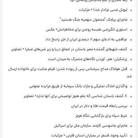
رضا شکاری از تیم جدیدش رونمایی کرد
لیونل مسی عزادار شد! + جزئیات
ماجرای پیامک "مشمول سهمیه جنگ هستید"
استوری انگیزشی نفیسه روشن برای مخاطبانش+ عکس
عراقچی به ادعای سهم ۱۱ درصدی ایران از خزر پاسخ داد
کشف شهرهای گمشده مصر باستان در اعماق دریا و زیر شن‌های صحرا + تصاویر
پزشکیان: هنر، آوردن نگاه‌های مشترک به میدان است
قتل هولناک مداح سرشناس پس از ربوده شدن؛ فیلم جنایت برای خانواده ارسال
شد
واگذاری املاک تملیکی و مازاد بانک سرمایه از طریق مزایده عمومی
۸ کشف باستان شناسی که علم هنوز توضیحی برای آنها ندارد+ تصاویر
بررسی رابطه قیمت طلا و دلار در ایران
شرط سپاه برای بازگشایی تنگه هرمز
ماجرای جاسوسی کارمند سازمان ملل برای اسرائیل
تأیید وجود فسفر در بمباران استان فارس + جزئیات