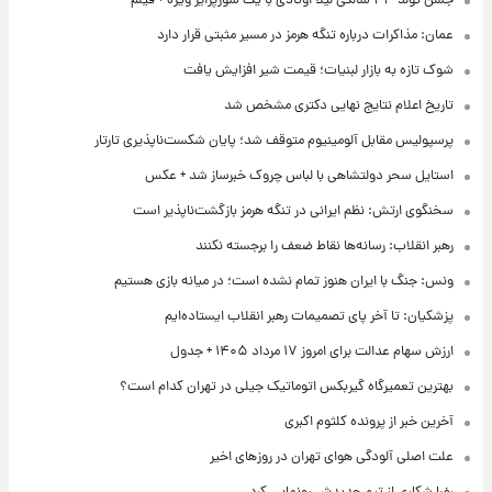
جشن تولد ۴۳ سالگی لیلا اوتادی با یک سورپرایز ویژه + فیلم
عمان: مذاکرات درباره تنگه هرمز در مسیر مثبتی قرار دارد
شوک تازه به بازار لبنیات؛ قیمت شیر افزایش یافت
تاریخ اعلام نتایج نهایی دکتری مشخص شد
پرسپولیس مقابل آلومینیوم متوقف شد؛ پایان شکست‌ناپذیری تارتار
استایل سحر دولتشاهی با لباس چروک خبرساز شد + عکس
سخنگوی ارتش: نظم ایرانی در تنگه هرمز بازگشت‌ناپذیر است
رهبر انقلاب: رسانه‌ها نقاط ضعف را برجسته نکنند
ونس: جنگ با ایران هنوز تمام نشده است؛ در میانه بازی هستیم
پزشکیان: تا آخر پای تصمیمات رهبر انقلاب ایستاده‌ایم
ارزش سهام عدالت برای امروز ۱۷ مرداد ۱۴۰۵ + جدول
بهترین تعمیرگاه گیربکس اتوماتیک جیلی در تهران کدام است؟
آخرین خبر از پرونده کلثوم اکبری
علت اصلی آلودگی هوای تهران در روزهای اخیر