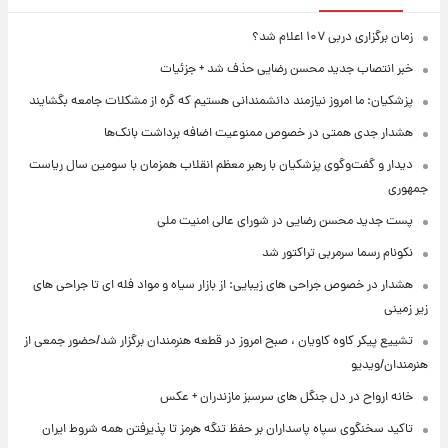
زمان برگزاری دربی ۱۰۷ اعلام شد؟
خبر انتصاب جدید محسن رضایی حذف شد + جزئیات
پزشکیان: ما امروز نیازمند دانشمندانی هستیم که گره از مشکلات جامعه بگشایند
هشدار جدی همتی در خصوص ممنوعیت اضافه ‌برداشت بانک‌ها
دیدار و گفت‌وگوی پزشکیان با رهبر معظم انقلاب همزمان با سومین سال ریاست
جمهوری
پست جدید محسن رضایی در شورای عالی امنیت ملی
نکونام رسما سرمربی تراکتور شد
هشدار در خصوص جراحی های زیبایی: از بازار سیاه و مواد فله ای تا جراحی های
زیر زمینی
تشییع پیکر کاوه کاویان ، صبح امروز در قطعه هنرمندان برگزار شد/حضور جمعی از
هنرمندان/ویدیو
خانه ارواح در دل جنگل های سرسبز مازندران + عکس
تاکید سخنگوی سپاه پاسداران بر حفظ تنگه هرمز تا پذیرفتن همه شروط ایران