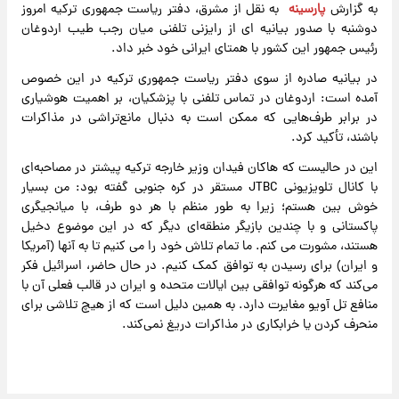
به گزارش
پارسینه
به نقل از مشرق،
دفتر ریاست جمهوری ترکیه امروز
دوشنبه با صدور بیانیه ای از رایزنی تلفنی میان رجب طیب اردوغان
رئیس جمهور این کشور با همتای ایرانی خود خبر داد.
در بیانیه صادره از سوی دفتر ریاست جمهوری ترکیه در این خصوص
آمده است: اردوغان در تماس تلفنی با پزشکیان، بر اهمیت هوشیاری
در برابر طرف‌هایی که ممکن است به دنبال مانع‌تراشی در مذاکرات
باشند، تأکید کرد.
این در حالیست که هاکان فیدان وزیر خارجه ترکیه پیشتر در مصاحبه‌ای
با کانال تلویزیونی JTBC مستقر در کره جنوبی گفته بود: من بسیار
خوش‌ بین هستم؛ زیرا به طور منظم با هر دو طرف، با میانجیگری
پاکستانی و با چندین بازیگر منطقه‌ای دیگر که در این موضوع دخیل
هستند، مشورت می‌ کنم. ما تمام تلاش خود را می‌ کنیم تا به آنها (آمریکا
و ایران) برای رسیدن به توافق کمک کنیم. در حال حاضر، اسرائیل فکر
می‌کند که هرگونه توافقی بین ایالات متحده و ایران در قالب فعلی آن با
منافع تل آویو مغایرت دارد. به همین دلیل است که از هیچ تلاشی برای
منحرف کردن یا خرابکاری در مذاکرات دریغ نمی‌کند.