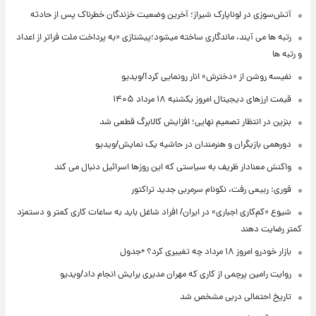
آتش‌سوزی در لوناپارک شیراز؛ آخرین وضعیت خزندگان خطرناک پس از حادثه
رتبه ها می آیند، ماندگاری ساخته میشود؛پیشتازی «به پرداخت ملت فراتر از اعداد
و رتبه ها
نفیسه روشن از «دخترش» انار رونمایی کرد!/ویدیو
قیمت ارزهای دیجیتال امروز یکشنبه ۱۸ مرداد ۱۴۰۵
بنزین در انتظار تصمیم نهایی؛ افزایش کالابرگ قطعی شد
دورهمی بازیگران و هنرمندان در حاشیه یک نمایش/ویدیو
واکنش معنادار ظریف به سیاستی که این روزها اسرائیل دنبال می کند
فوری: ربیعی رفت، نکونام سرمربی جدید تراکتور
شیوع «کم‌کاری اجباری» در ایران/ افراد شاغل باید به ساعات کاری کمتر و دستمزد
کمتر رضایت دهند
بازار خودرو امروز ۱۸ مرداد چه تغییری کرد؟ +جدول
روایت رامین پرچمی از کاری که مهران مدیری برایش انجام داد/ویدیو
تاریخ احتمالی دربی مشخص شد