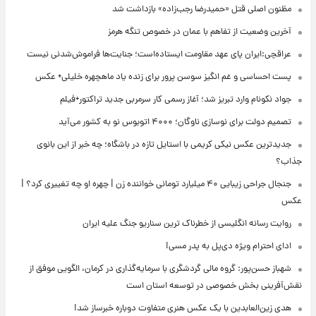
مظنون اصلی قتل «حمیدرضا رجب‌زاده» بازداشت شد
آخرین وضعیت از تفاهم با عمان در خصوص تنگه هرمز
عراقچی:ایران پای عهد مقاومت ایستاده‌است؛ جنایت‌ها فراموش‌شدنی نیست
پست احساسی و غم انگیز سوسن پرور برای زنده یاد ماهچهره خلیلی+ عکس
جواد نکونام وارد تبریز شد؛ آغاز رسمی کار سرمربی جدید تراکتور+فیلم
تصمیم دولت برای نوسازی ناوگان؛ ۴۰۰۰ اتوبوس نو به کشور می‌آید
جدیدترین عکس نیکی کریمی با استایل تازه در باشگاه؛ چه خبر از این بانوی
جذاب؟
جنجال جراحی زیبایی ۴۰ میلیارد تومانی خواننده زن | چهره او چه تغییری کرد؟ |
عکس
روایت رسانه انگلیسی از خطرناک ترین سناریو جنگ علیه ایران
ادای احترام ویژه دی‌پل به پدر مسی!
شهباز حسن‌پور: گروه مالی گردشگری با سرمایه‌گذاری در کرمان، الگویی موفق از
نقش‌آفرینی بخش خصوصی در توسعه استان است
هدی زین‌العابدین با یک عکس هنری متفاوت دوباره خبرساز شد!