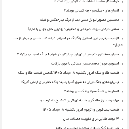
خواستگار ۵۰ساله شاهدخت لئونور بازداشت شد
انسان‌های «سگ‌سر» چه کسانی بودند؟
نخستین تصویر لیونل مسی بعد از مرگ پدر+عکس و فیلم
سلفی دیدنی نیوشا ضیغمی و دخترش؛ بهترین حال جهان را دارم!
الهام حمیدی با این استایل رنگارنگ در اسپانیا دیده شد؛ خاص یا بیش از حد
شلوغ؟
بحران معتادان متجاهر در تهران؛ چرا زنان در شرایط جنگ آسیب‌پذیرترند؟
استوری مرموز محمدحسین میثاقی با موی بازکات
قیمت طلا و سکه امروز یکشنبه ۱۸ مرداد ۱۴۰۵/کاهش قیمت طلا و سکه
پس‌لرزه‌های جنگ ایران به شرق آسیا رسید؛ زنگ خطر برای ارتش آمریکا
انسان‌های «سگ‌سر» چه کسانی بودند؟
بهاره رهنما راز ماندگاری هدیه تهرانی را توضیح داد/ویدیو
قیمت بیت‌کوین و اتریوم امروز یکشنبه ۱۸ مرداد ۱۴۰۵
۳ ترفند طلایی برای تقویت عضلات بدن
طرز تهیه کیک انبه‌ای ساده و مجلسی در خانه