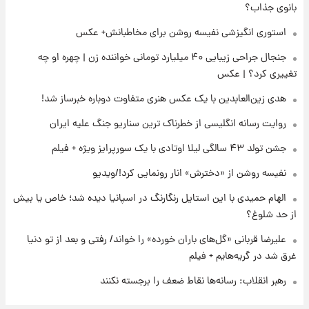
بانوی جذاب؟
۲۲ ساعت پیش
ارزش سهام عدالت برای امروز ۱۷ مرداد ۱۴۰۵ +
استوری انگیزشی نفیسه روشن برای مخاطبانش+ عکس
جدول
جنجال جراحی زیبایی ۴۰ میلیارد تومانی خواننده زن | چهره او چه
تغییری کرد؟ | عکس
۲۳ ساعت پیش
لیونل مسی عزادار شد! + جزئیات
هدی زین‌العابدین با یک عکس هنری متفاوت دوباره خبرساز شد!
روایت رسانه انگلیسی از خطرناک ترین سناریو جنگ علیه ایران
جشن تولد ۴۳ سالگی لیلا اوتادی با یک سورپرایز ویژه + فیلم
نفیسه روشن از «دخترش» انار رونمایی کرد!/ویدیو
الهام حمیدی با این استایل رنگارنگ در اسپانیا دیده شد؛ خاص یا بیش
از حد شلوغ؟
علیرضا قربانی «گل‌های باران خورده» را خواند/ رفتی و بعد از تو دنیا
غرق شد در گریه‌هایم + فیلم
رهبر انقلاب: رسانه‌ها نقاط ضعف را برجسته نکنند