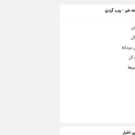
 خبر - وب گردی
ان
آل
مردانه
 آل
برها
ن اخبار