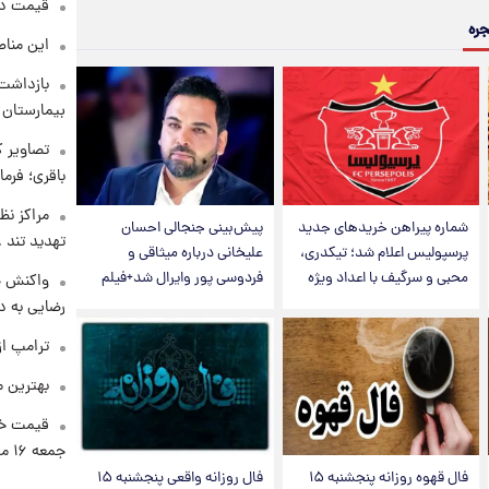
قیمت دلار د
جره
این مناط
بازداشت 
بیمارستان 
تصاویر ک
باقری؛ فرم
مراکز نظ
شماره پیراهن خریدهای جدید
پیش‌بینی جنجالی احسان
تهدید تند
پرسپولیس اعلام شد؛ تیکدری،
علیخانی درباره میثاقی و
محبی و سرگیف با اعداد ویژه
فردوسی پور وایرال شد+فیلم
واکنش خ
رضایی به د
ترامپ از
بهترین م
قیمت خو
جمعه ۱۶ مرداد منتشر شد
فال قهوه روزانه پنجشنبه ۱۵
فال روزانه واقعی پنجشنبه ۱۵