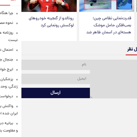
چرا هنگام
قدرت‌نمایی نظامی چین؛
رونالدو از گنجینه خودروهای
نحوه مصرف
بمب‌افکن حامل موشک
لوکسش رونمایی کرد
هسته‌ای در آسمان ظاهر شد
روزنامه ع
نیست
ل نظر
احتمال د
جنجال جد
ایرج خوا
پزشکیان:
زندگی، وحد
ارسال
درخواست 
واکنش بق
ایران شده 
بیانیه د
و مقاومت به 