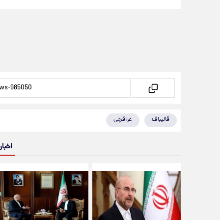
قالیباف
عراقچی
اخبار