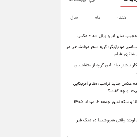
پربحث ها
جزئیات فعال‌سازی «کیف پول
ایران» اعلام شد+فیلم
هفته
ماه
سال
۱ روز پیش
تغییر تند قیمت محصولات
ایران‌خودرو و سایپا امروز پنجشنبه
عجیب صابر ابر وایرال شد + عکس
۱۵ مرداد ۱۴۰۵ +جدول
۱ روز پیش
قیمت طلا و سکه امروز پنجشنبه
اسی دو بازیگر؛ گریه سحر دولتشاهی در
۱۵ مرداد ۱۴۰۵
شاکری+فیلم
۱ روز پیش
کار بیشتر برای این گروه از متقاضیان
شارژ جدید کالابرگ برای سه
دهک؛ جزئیات اعلام شد
ه عکس جدید ترامپ؛ مقام آمریکایی
عیت او چه گفت؟
قیمت طلا و سکه امروز جمعه ۱۶ مرداد ۱۴۰۵
اوت؛ وقتی هیروشیما در دیگ قیر