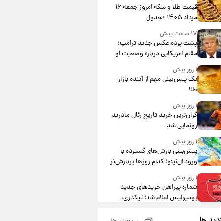
قیمت طلا و سکه امروز جمعه ۱۶
مرداد ۱۴۰۵ +جدول
۱۷ ساعت پیش
پشت پرده عکس جدید ترامپ؛
مقام آمریکایی درباره وضعیت او
چه گفت؟
۱ روز پیش
یک پیش‌بینی مهم از آینده بازار
طلا
۱ روز پیش
گران‌ترین خرید تاریخ رئال مادرید
رونمایی شد
۱ روز پیش
پیش‌بینی بارش‌های گسترده با
ورود ال‌نینو؛ کدام روزها پربارش‌تر
خواهند بود؟
۱ روز پیش
شماره پیراهن خریدهای جدید
پرسپولیس اعلام شد؛ تیکدری،
محبی و سرگیف با اعداد ویژه
۱ روز پیش
زدید ها