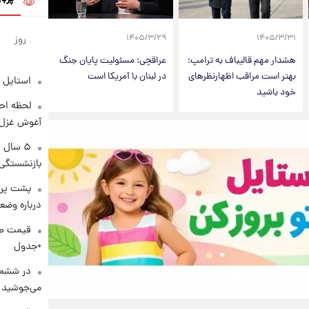
۱۴۰۵/۳/۲۹
۱۴۰۵/۳/۳۱
روز
هشدار مهم قالیباف به ترامپ:
عراقچی: مسئولیت پایان جنگ
بهتر است مراقب اظهارنظرهای
در لبنان با آمریکا است
استایل 
خود باشید
لحظه احس
آغوش غزل 
۵ سال 
بازنشستگی
پشت پرد
درباره وض
+جدول
در ششم 
می‌جوشید