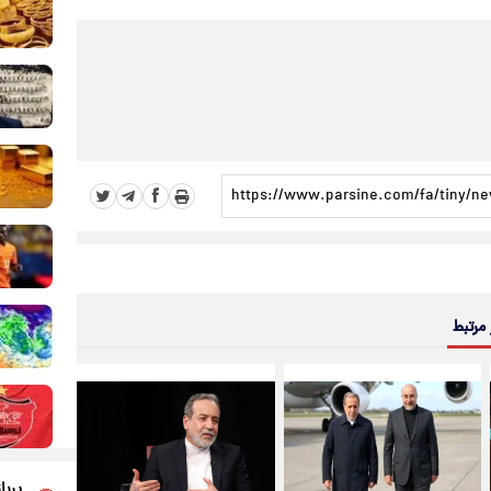
 مرتبط
پربا