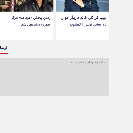
تیپ گل‌گلی خانم بازیگر جوان
زمان پخش «مرد سه هزار
در جشن نفس | تصاویر
چهره» مشخص شد
ارسا