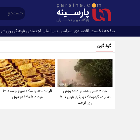
صفحه نخست
اقتصادی
سیاسی
بین‌الملل
اجتماعی
فرهنگی
ورزشی
گوناگون
هواشناسی هشدار داد: وزش
قیمت طلا و سکه امروز جمعه ۱۶
تندباد، گردوخاک و رگبار باران تا ۵
مرداد ۱۴۰۵ +جدول
روز آینده