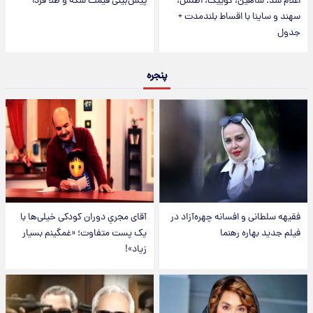
اعلام شد؛ شاهین، کوییک، اطلس،
پیش‌بینی قیمت سکه و طلا فردا
سهند و ساینا با اقساط بلندمدت +
جدول
پنجره
فقیهه سلطانی و افسانه چهره‌آزاد در
آقای مجریِ دوران کودکی خیلی‌ها با
فیلم جدید بهاره رهنما
یک پست متفاوت؛ «غمگینم بسیار
زیاد»!