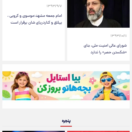
۱۳۹۳/۹/۷
امام جمعه مشهد:موسوی و کروبی ،
ییلاق و کناردریای شان برقرار است
۱۳۹۳/۱۰/۱۱
شورای عالی امنیت ملی، بنای
«شکستن حصر» را ندارد
پنجره