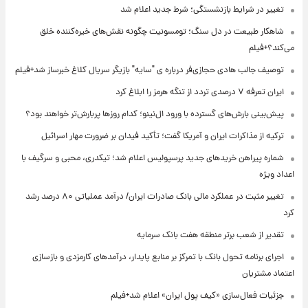
تغییر در شرایط بازنشستگی؛ شرط جدید اعلام شد
شاهکار طبیعت در دل سنگ؛ تومسونیت چگونه نقش‌های خیره‌کننده خلق
می‌کند؟+فیلم
توصیف جالب هادی حجازی‌فر درباره ی "سایه" بازیگر سریال کلاغ خبرساز شد+فیلم
ایران تعرفه ۷ درصدی تردد از تنگه هرمز را ابلاغ کرد
پیش‌بینی بارش‌های گسترده با ورود ال‌نینو؛ کدام روزها پربارش‌تر خواهند بود؟
ترکیه از مذاکرات ایران و آمریکا گفت؛ تأکید فیدان بر ضرورت مهار اسرائیل
شماره پیراهن خریدهای جدید پرسپولیس اعلام شد؛ تیکدری، محبی و سرگیف با
اعداد ویژه
تغییر مثبت در عملکرد مالی بانک صادرات ایران/ درآمد عملیاتی ۸۰ درصد رشد
کرد
تقدیر از شعب برتر منطقه هفت بانک سرمایه
اجرای برنامه تحول بانک با تمرکز بر منابع پایدار، درآمدهای کارمزدی و بازسازی
اعتماد مشتریان
جزئیات فعال‌سازی «کیف پول ایران» اعلام شد+فیلم