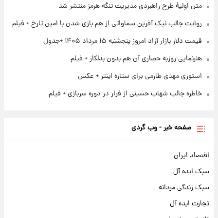
آغاز طرح جدید فروش مشارکت در تولید سایپا؛
متن اولیۀ طرح راهبردی مدیریت تنگه هرمز منتشر شد
نام خودرو، مبلغ پیش پرداخت و زمان تحویل |
روایت جالب نیک آفرین سماواتی از هم بازی شدن با امین تارخ + فیلم
سود مشارکت چند درصد است؟
قیمت دلار بازار آزاد امروز پنجشنبه ۱۵ مرداد ۱۴۰۵ +جدول
هنرنمایی روزبه حصاری آن هم بدون بدلکار + فیلم
استوری مهدی طارمی برای ستاره اینتر + عکس
خاطره جالب شهاب حسینی از فرار در دوره سربازی + فیلم
صفحه خبر - وب گردی
اقتصاد ایران
سبک ایده آل
سبک زندگی مردانه
تجارت ایده آل