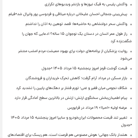
واکنش پلیس به فیک نیوزها و بازنشر ویدیوهای تکراری
پیش‌بینی جنجالی احسان علیخانی درباره میثاقی و فردوسی پور وایرال شد+فیلم
واکنش سحر دولتشاهی به حاشیه‌ها: قصد توهین به اذان را نداشتم
راز طول عمر انسان در دستان یک نوجوان ۱۵ ساله؟ ادعایی که جهان را
شگفت‌زده کرد
روایت پزشکیان از برنامه‌های دولت برای بهبود معیشت مردم امشب منتشر
می‌شود
قیمت گوشت قرمز امروز پنجشنبه ۱۵ مرداد ۱۴۰۵ +جدول
بازار مسکن در مرداد آرام گرفت؛ کاهش تحرک خریداران و فروشندگان
شکاف نجومی میان فقیر و غنی؛ تورم فشار بر دهک‌های پایین را تشدید کرد
پیام اطمینان‌بخش سخنگوی ارتش: ارتش در بالاترین سطح آمادگی قرار دارد
عرضه اولیه «احیا۱» ۱۹ مرداد در فرابورس
تغییر تند قیمت محصولات ایران‌خودرو و سایپا امروز پنجشنبه ۱۵ مرداد ۱۴۰۵
+جدول
هشدار بانک جهانی؛ هوش مصنوعی هم فرصت است، هم ریسک برای اقتصادهای