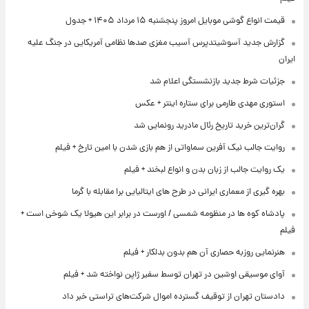
قیمت انواع گوشی موبایل امروز پنجشنبه ۱۵ مرداد ۱۴۰۵ + جدول
گزارش جدید آسوشیتدپرس آسیب مغزی صدها نظامی آمریکایی در جنگ علیه
ایران
جزئیات شرط جدید بازنشستگی اعلام شد
استوری مهدی طارمی برای ستاره اینتر + عکس
گران‌ترین خرید تاریخ رئال مادرید رونمایی شد
روایت جالب نیک آفرین سماواتی از هم بازی شدن با امین تارخ + فیلم
یک روایت جالب از زبان بدن و انواع لبخند + فیلم
بهره گیری از معماری ایرانی در طرح های ایتالیایی برا مقابله با گرما
پادشاه کوه ها در منظومه شمسی / اورست در برابر این هیولا یک شوخی است +
فیلم
هنرنمایی روزبه حصاری آن هم بدون بدلکار + فیلم
آوای موسیقی اوشین در تهران توسط سفیر ژاپن نواخته شد + فیلم
دادستان تهران از توقیف گسترده اموال شرکت‌های تراستی خبر داد