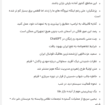
این مناطق کشور آماده بارش باران باشند
پزشکیان: علی رغم اینکه نیروگاه های ما را زدند اما قطعی برق بسیار کم تر شده
است
کنایه قالیباف به ترامپ: حقایق را بپذیرید و به تعهدات خود عمل کنید
رصد این صور فلکی در آسمان شب بدون هیچ تجهیزاتی ممکن است
چت متنی نامحدود و رایگان در ChatGPT
شرایط تفاهم‌نامه به نفع ایران بهبود یافت
سعید عزت‌اللهی ارزشمندترین هافبک فوتبال ایران
نظرات شنیدنی نیک آفرید سماواتی درباره مهدی پاکدل + فیلم
متن اولیۀ طرح راهبردی مدیریت تنگه هرمز منتشر شد
خاطره جالب شهاب حسینی از فرار در دوره سربازی + فیلم
نحوه فعالیت سیستم دید در شب
یک پیش‌بینی مهم از آینده بازار طلا
یحیی سریع از عملیات گسترده تجمعات نظامی وابسته به عربستان خبر داد +
فیلم