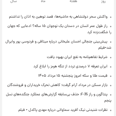
روز
هفته
ماه
سال
قیمت سکه و طلا فردا
واکنش سحر دولتشاهی به حاشیه‌ها: قصد توهین به اذان را نداشتم
۱ روز پیش
فال حافظ پنجشنبه ۱۵ مرداد ماه ۱۴۰۵
راز طول عمر انسان در دستان یک نوجوان ۱۵ ساله؟ ادعایی که جهان
را شگفت‌زده کرد
۱ روز پیش
پیش‌بینی جنجالی احسان علیخانی درباره میثاقی و فردوسی پور وایرال
فال قهوه روزانه پنجشنبه ۱۵ مرداد ماه ۱۴۰۵
شد+فیلم
شرایط تفاهم‌نامه به نفع ایران بهبود یافت
۱ روز پیش
ایران تعرفه ۷ درصدی تردد از تنگه هرمز را ابلاغ کرد
فال روزانه واقعی پنجشنبه ۱۵ مرداد ۱۴۰۵
قیمت طلا و سکه امروز پنجشنبه ۱۵ مرداد ۱۴۰۵
بازار مسکن در مرداد آرام گرفت؛ کاهش تحرک خریداران و فروشندگان
۱ روز پیش
پنتاگون و راز F-35؛ حذف بی‌سابقه گزارش‌های عملکرد جنگنده‌های نسل
ارزش سهام عدالت برای امروز چهارشنبه ۱۴ مرداد
+ جدول
پنجم
نظرات شنیدنی نیک آفرید سماواتی درباره مهدی پاکدل + فیلم
۱ روز پیش