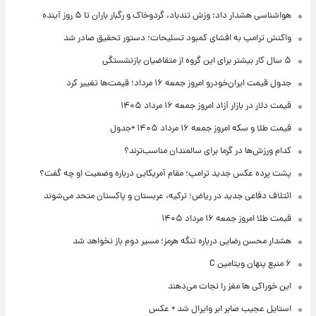
هواشناسی هشدار داد: وزش تندباد، گردوخاک و رگبار باران تا ۵ روز آینده
واکنش ترامپ به افشای کمبود تسلیحات؛ دستور تحقیق صادر شد
۵ سال کار بیشتر برای این گروه از متقاضیان بازنشستگی
جدول قیمت ایران‌خودرو امروز جمعه ۱۶ مرداد؛ قیمت‌ها تغییر کرد
قیمت دلار در بازار آزاد امروز جمعه ۱۶ مرداد ۱۴۰۵
قیمت طلا و سکه امروز جمعه ۱۶ مرداد ۱۴۰۵ +جدول
کدام ورزش‌ها در گرما برای سالمندان مناسب‌ترند؟
پشت پرده عکس جدید ترامپ؛ مقام آمریکایی درباره وضعیت او چه گفت؟
ائتلاف دفاعی جدید در ریاض؛ ترکیه، عربستان و پاکستان متحد می‌شوند
قیمت طلا امروز جمعه ۱۶ مرداد ۱۴۰۵
هشدار محسن رضایی درباره تنگه هرمز؛ مسیر دوم باز نخواهد شد
۶ منبع پنهان ویتامین C
این خوراکی ها مغز را نجات می‌دهند
استایل عجیب صابر ابر وایرال شد + عکس