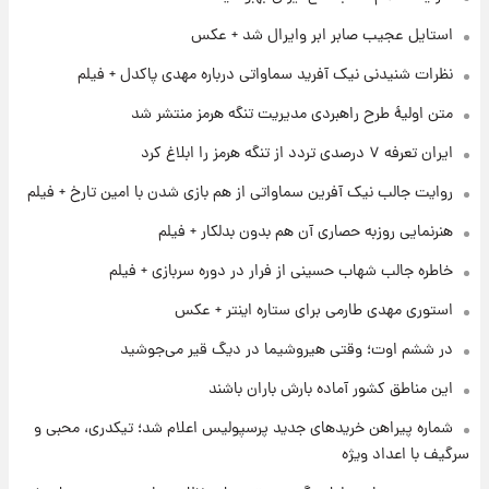
۱ روز پیش
استایل عجیب صابر ابر وایرال شد + عکس
قیمت طلا و سکه امروز پنجشنبه ۱۵ مرداد ۱۴۰۵
نظرات شنیدنی نیک آفرید سماواتی درباره مهدی پاکدل + فیلم
متن اولیۀ طرح راهبردی مدیریت تنگه هرمز منتشر شد
۱ روز پیش
ایران تعرفه ۷ درصدی تردد از تنگه هرمز را ابلاغ کرد
شارژ جدید کالابرگ برای سه دهک؛ جزئیات اعلام
شد
روایت جالب نیک آفرین سماواتی از هم بازی شدن با امین تارخ + فیلم
هنرنمایی روزبه حصاری آن هم بدون بدلکار + فیلم
۱ روز پیش
شرایط تازه فروش اقساطی سایپا اعلام شد؛
خاطره جالب شهاب حسینی از فرار در دوره سربازی + فیلم
شاهین، کوییک، اطلس، سهند و ساینا با اقساط
بلندمدت + جدول
استوری مهدی طارمی برای ستاره اینتر + عکس
۱ روز پیش
در ششم اوت؛ وقتی هیروشیما در دیگ قیر می‌جوشید
سیگنال‌های جدید برای بازار طلا؛ پیش‌بینی
قیمت سکه و طلا فردا
این مناطق کشور آماده بارش باران باشند
شماره پیراهن خریدهای جدید پرسپولیس اعلام شد؛ تیکدری، محبی و
سرگیف با اعداد ویژه