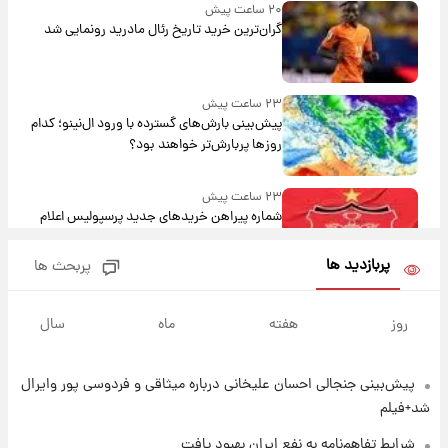
۲۰ ساعت پیش
گران‌ترین خرید تاریخ رئال مادرید رونمایی شد
۲۳ ساعت پیش
پیش‌بینی بارش‌های گسترده با ورود ال‌نینو؛ کدام
روزها پربارش‌تر خواهند بود؟
۲۳ ساعت پیش
شماره پیراهن خریدهای جدید پرسپولیس اعلام
شد؛ تیکدری، محبی و سرگیف با اعداد ویژه
پربازدید ها
پربحث ها
۱ روز پیش
جزئیات فعال‌سازی «کیف پول ایران» اعلام
روز
هفته
ماه
سال
شد+فیلم
پیش‌بینی جنجالی احسان علیخانی درباره میثاقی و فردوسی پور وایرال
۱ روز پیش
تغییر تند قیمت محصولات ایران‌خودرو و سایپا
شد+فیلم
امروز پنجشنبه ۱۵ مرداد ۱۴۰۵ +جدول
شرایط تفاهم‌نامه به نفع ایران بهبود یافت