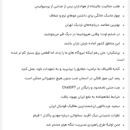
طلب حلالیت عالیشاه از هواداران پس از جدایی از پرسپولیس
چهار ماسک خانگی برای داشتن موهای نرم و شفاف
بهترین مقاصد دریاچه‌های نزدیک تهران
در ششم اوت؛ وقتی هیروشیما در دیگ قیر می‌جوشید
این مناطق کشور آماده بارش باران باشند
پزشکیان: علی رغم اینکه نیروگاه های ما را زدند اما قطعی برق بسیار کم تر شده
است
کنایه قالیباف به ترامپ: حقایق را بپذیرید و به تعهدات خود عمل کنید
رصد این صور فلکی در آسمان شب بدون هیچ تجهیزاتی ممکن است
چت متنی نامحدود و رایگان در ChatGPT
شرایط تفاهم‌نامه به نفع ایران بهبود یافت
سعید عزت‌اللهی ارزشمندترین هافبک فوتبال ایران
نظرات شنیدنی نیک آفرید سماواتی درباره مهدی پاکدل + فیلم
متن اولیۀ طرح راهبردی مدیریت تنگه هرمز منتشر شد