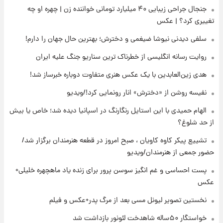
جنجال جراحی زیبایی ۴۰ میلیارد تومانی خواننده زن | چهره او چه
تغییری کرد؟ | عکس
۲۰ ساعت پیش
آتش‌سوزی در لوناپارک شیراز؛ آخرین وضعیت
سلفی دیدنی نیوشا ضیغمی و دخترش؛ بهترین حال جهان را دارم!
خزندگان خطرناک پس از حادثه
روایت رسانه انگلیسی از خطرناک ترین سناریو جنگ علیه ایران
۲۱ ساعت پیش
هدی زین‌العابدین با یک عکس هنری متفاوت دوباره خبرساز شد!
خواستگار ۵۰ساله شاهدخت لئونور بازداشت شد
نفیسه روشن از «دخترش» انار رونمایی کرد!/ویدیو
الهام حمیدی با این استایل رنگارنگ در اسپانیا دیده شد؛ خاص یا بیش
۲۲ ساعت پیش
از حد شلوغ؟
نخستین تصویر لیونل مسی بعد از مرگ
پدر+عکس و فیلم
تشییع پیکر کاوه کاویان ، صبح امروز در قطعه هنرمندان برگزار شد/
حضور جمعی از هنرمندان/ویدیو
۲۲ ساعت پیش
پست احساسی و غم انگیز سوسن پرور برای زنده یاد ماهچهره خلیلی+
استوری مرموز محمدحسین میثاقی با موی
عکس
بازکات
نخستین تصویر لیونل مسی بعد از مرگ پدر+عکس و فیلم
خواستگار ۵۰ساله شاهدخت لئونور بازداشت شد