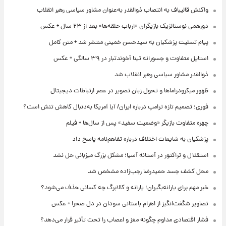
واکنش قالیباف به انتصاب ذوالقدر به‌عنوان مشاور سیاسی رهبر انقلاب
دورهمی نوستالژیک بازیگران «ارباب حلقه‌ها» بعد از ۲۳ سال + عکس
پیام تسلیت پزشکیان به سیدحسن خمینی منتشر شد + متن کامل
استایل متفاوت و جسورانه تینا آخوندتبار در ۳۹ سالگی + عکس
ذوالقدر مشاور سیاسی رهبر انقلاب شد
ظهور میکرودراماها و تحول زبان تصویر در عصر ارتباطات دیجیتال
فوری؛ تصمیم تازه ترامپ درباره ایران/ آیا آمریکا به‌دنبال کاهش تنش است؟
چهره متفاوت بازیگر «وضعیت سفید» پس از سال‌ها + فیلم
پزشکیان به شایعات اختلاف درباره تفاهم‌نامه پاسخ داد
استقلال و تراکتور در آستانه آسیا؛ مشکل بزرگ میزبانی حل نشد
محل کشف جسد حمیدرضا رجب‌زاده مشخص شد
خبر مهم برای یارانه‌بگیران؛ یارانه و کالابرگ چه کسانی حذف می‌شود؟
تصاویر شگفت‌انگیز از اهرام باستانی سودان در دل صحرا + عکس
فشار اقتصادی مداوم چگونه مغز و اعصاب را تحت تأثیر قرار می‌دهد؟