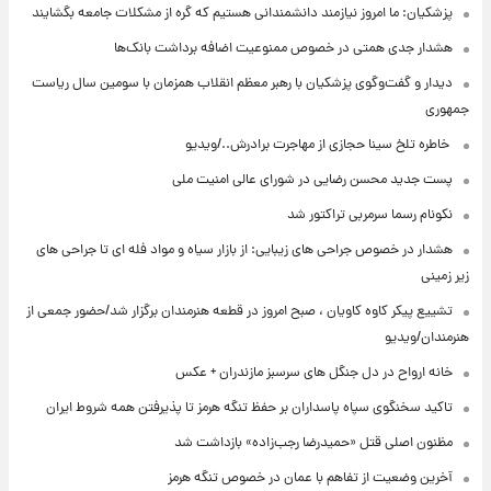
پزشکیان: ما امروز نیازمند دانشمندانی هستیم که گره از مشکلات جامعه بگشایند
هشدار جدی همتی در خصوص ممنوعیت اضافه ‌برداشت بانک‌ها
دیدار و گفت‌وگوی پزشکیان با رهبر معظم انقلاب همزمان با سومین سال ریاست
جمهوری
⁨ خاطره تلخ سینا حجازی از مهاجرت برادرش../ویدیو
پست جدید محسن رضایی در شورای عالی امنیت ملی
نکونام رسما سرمربی تراکتور شد
هشدار در خصوص جراحی های زیبایی: از بازار سیاه و مواد فله ای تا جراحی های
زیر زمینی
تشییع پیکر کاوه کاویان ، صبح امروز در قطعه هنرمندان برگزار شد/حضور جمعی از
هنرمندان/ویدیو
خانه ارواح در دل جنگل های سرسبز مازندران + عکس
تاکید سخنگوی سپاه پاسداران بر حفظ تنگه هرمز تا پذیرفتن همه شروط ایران
مظنون اصلی قتل «حمیدرضا رجب‌زاده» بازداشت شد
آخرین وضعیت از تفاهم با عمان در خصوص تنگه هرمز