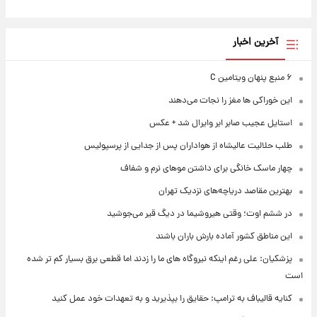
آخرین اخبار
۶ منبع پنهان ویتامین C
این خوراکی ها مغز را نجات می‌دهند
استایل عجیب صابر ابر وایرال شد + عکس
طلب حلالیت عالیشاه از هواداران پس از جدایی از پرسپولیس
چهار ماسک خانگی برای داشتن موهای نرم و شفاف
بهترین مقاصد دریاچه‌های نزدیک تهران
در ششم اوت؛ وقتی هیروشیما در دیگ قیر می‌جوشید
این مناطق کشور آماده بارش باران باشند
پزشکیان: علی رغم اینکه نیروگاه های ما را زدند اما قطعی برق بسیار کم تر شده
است
کنایه قالیباف به ترامپ: حقایق را بپذیرید و به تعهدات خود عمل کنید