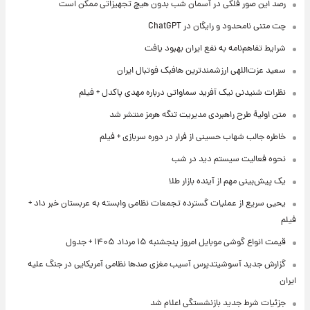
رصد این صور فلکی در آسمان شب بدون هیچ تجهیزاتی ممکن است
چت متنی نامحدود و رایگان در ChatGPT
شرایط تفاهم‌نامه به نفع ایران بهبود یافت
سعید عزت‌اللهی ارزشمندترین هافبک فوتبال ایران
نظرات شنیدنی نیک آفرید سماواتی درباره مهدی پاکدل + فیلم
متن اولیۀ طرح راهبردی مدیریت تنگه هرمز منتشر شد
خاطره جالب شهاب حسینی از فرار در دوره سربازی + فیلم
نحوه فعالیت سیستم دید در شب
یک پیش‌بینی مهم از آینده بازار طلا
یحیی سریع از عملیات گسترده تجمعات نظامی وابسته به عربستان خبر داد +
فیلم
قیمت انواع گوشی موبایل امروز پنجشنبه ۱۵ مرداد ۱۴۰۵ + جدول
گزارش جدید آسوشیتدپرس آسیب مغزی صدها نظامی آمریکایی در جنگ علیه
ایران
جزئیات شرط جدید بازنشستگی اعلام شد