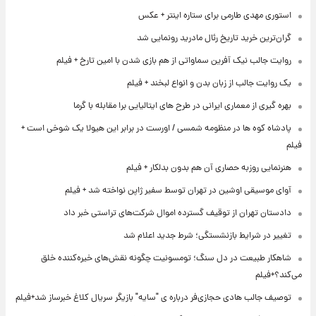
استوری مهدی طارمی برای ستاره اینتر + عکس
گران‌ترین خرید تاریخ رئال مادرید رونمایی شد
روایت جالب نیک آفرین سماواتی از هم بازی شدن با امین تارخ + فیلم
یک روایت جالب از زبان بدن و انواع لبخند + فیلم
بهره گیری از معماری ایرانی در طرح های ایتالیایی برا مقابله با گرما
پادشاه کوه ها در منظومه شمسی / اورست در برابر این هیولا یک شوخی است +
فیلم
هنرنمایی روزبه حصاری آن هم بدون بدلکار + فیلم
آوای موسیقی اوشین در تهران توسط سفیر ژاپن نواخته شد + فیلم
دادستان تهران از توقیف گسترده اموال شرکت‌های تراستی خبر داد
تغییر در شرایط بازنشستگی؛ شرط جدید اعلام شد
شاهکار طبیعت در دل سنگ؛ تومسونیت چگونه نقش‌های خیره‌کننده خلق
می‌کند؟+فیلم
توصیف جالب هادی حجازی‌فر درباره ی "سایه" بازیگر سریال کلاغ خبرساز شد+فیلم