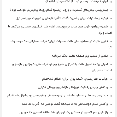
ایران تعرفه ۷ درصدی تردد از تنگه هرمز را ابلاغ کرد
پیش‌بینی بارش‌های گسترده با ورود ال‌نینو؛ کدام روزها پربارش‌تر خواهند بود؟
ترکیه از مذاکرات ایران و آمریکا گفت؛ تأکید فیدان بر ضرورت مهار اسرائیل
شماره پیراهن خریدهای جدید پرسپولیس اعلام شد؛ تیکدری، محبی و سرگیف با
اعداد ویژه
تغییر مثبت در عملکرد مالی بانک صادرات ایران/ درآمد عملیاتی ۸۰ درصد رشد
کرد
تقدیر از شعب برتر منطقه هفت بانک سرمایه
اجرای برنامه تحول بانک با تمرکز بر منابع پایدار، درآمدهای کارمزدی و بازسازی
اعتماد مشتریان
جزئیات فعال‌سازی «کیف پول ایران» اعلام شد+فیلم
واکنش پلیس به فیک نیوزها و بازنشر ویدیوهای تکراری
پیش‌بینی جنجالی احسان علیخانی درباره میثاقی و فردوسی پور وایرال شد+فیلم
واکنش سحر دولتشاهی به حاشیه‌ها: قصد توهین به اذان را نداشتم
راز طول عمر انسان در دستان یک نوجوان ۱۵ ساله؟ ادعایی که جهان را