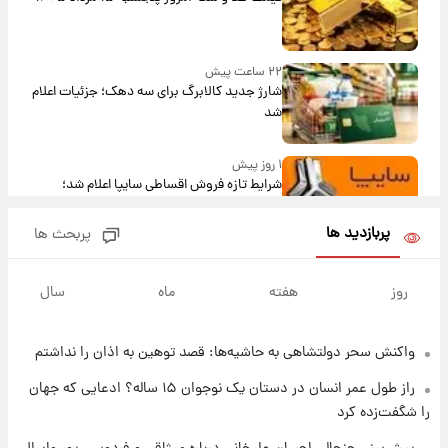
۲۲ ساعت پیش
شارژ جدید کالابرگ برای سه دهک؛ جزئیات اعلام
شد
۱ روز پیش
شرایط تازه فروش اقساطی سایپا اعلام شد؛
شاهین، کوییک، اطلس، سهند و ساینا با اقساط
بلندمدت + جدول
پربازدید ها
پربحث ها
۱ روز پیش
سیگنال‌های جدید برای بازار طلا؛ پیش‌بینی
روز
هفته
ماه
سال
قیمت سکه و طلا فردا
واکنش سحر دولتشاهی به حاشیه‌ها: قصد توهین به اذان را نداشتم
۱ روز پیش
فال حافظ پنجشنبه ۱۵ مرداد ماه ۱۴۰۵
راز طول عمر انسان در دستان یک نوجوان ۱۵ ساله؟ ادعایی که جهان
را شگفت‌زده کرد
۱ روز پیش