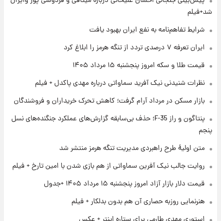
پیش‌بینی جنجالی احسان علیخانی درباره میثاقی و فردوسی پور وایرال
فال قهوه روزانه پنجشنبه ۱۵ مرداد ماه ۱۴۰۵
شد+فیلم
شرایط تفاهم‌نامه به نفع ایران بهبود یافت
۱ روز پیش
ایران تعرفه ۷ درصدی تردد از تنگه هرمز را ابلاغ کرد
فال روزانه واقعی پنجشنبه ۱۵ مرداد ۱۴۰۵
قیمت طلا و سکه امروز پنجشنبه ۱۵ مرداد ۱۴۰۵
نظرات شنیدنی نیک آفرید سماواتی درباره مهدی پاکدل + فیلم
۱ روز پیش
بازار مسکن در مرداد آرام گرفت؛ کاهش تحرک خریداران و فروشندگان
ارزش سهام عدالت برای امروز چهارشنبه ۱۴ مرداد
+ جدول
پنتاگون و راز F-35؛ حذف بی‌سابقه گزارش‌های عملکرد جنگنده‌های نسل
پنجم
۱ روز پیش
آغاز طرح جدید فروش مشارکت در تولید سایپا؛
متن اولیۀ طرح راهبردی مدیریت تنگه هرمز منتشر شد
نام خودرو، مبلغ پیش پرداخت و زمان تحویل |
روایت جالب نیک آفرین سماواتی از هم بازی شدن با امین تارخ + فیلم
سود مشارکت چند درصد است؟
قیمت دلار بازار آزاد امروز پنجشنبه ۱۵ مرداد ۱۴۰۵ +جدول
هنرنمایی روزبه حصاری آن هم بدون بدلکار + فیلم
استوری مهدی طارمی برای ستاره اینتر + عکس