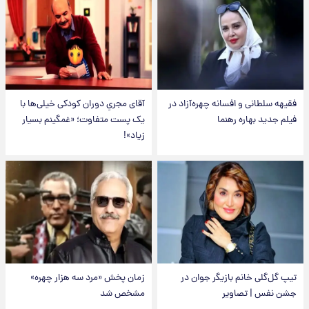
فقیهه سلطانی و افسانه چهره‌آزاد در
آقای مجریِ دوران کودکی خیلی‌ها با
فیلم جدید بهاره رهنما
یک پست متفاوت؛ «غمگینم بسیار
زیاد»!
تیپ گل‌گلی خانم بازیگر جوان در
زمان پخش «مرد سه هزار چهره»
جشن نفس | تصاویر
مشخص شد