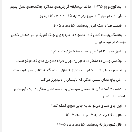
پنتاگون و راز F-۳۵؛ حذف بی‌سابقه گزارش‌های عملکرد جنگنده‌های نسل پنجم
قیمت دلار بازار آزاد امروز پنجشنبه ۱۵ مرداد ۱۴۰۵ +جدول
قیمت طلا و سکه امروز پنجشنبه ۱۵ مرداد ۱۴۰۵
واشنگتن‌پست فاش کرد: مشاجره ترامپ با وزیر جنگ آمریکا بر سر کاهش ذخایر
مهمات در نبرد با ایران
شارژ جدید کالابرگ برای سه دهک؛ جزئیات اعلام شد
واکنش ونس به مذاکرات با ایران؛ تهران طرف دشواری برای گفت‌وگو است
ادعای جنجالی ترامپ؛ ایران به‌دنبال توافق است، گزینه نظامی هم پابرجاست
آش یخ؛ غذای سنتی خنکی که تابستان را دلپذیرتر می‌کند
کشف شگفت‌انگیز طلسم‌های سوسکی و مجسمه‌های سنگی در یک گورستان
باستانی + عکس
این چای هندی می‌تواند به چربی‌سوزی کمک کند؟
فال حافظ پنجشنبه ۱۵ مرداد ماه ۱۴۰۵
فال قهوه روزانه پنجشنبه ۱۵ مرداد ماه ۱۴۰۵