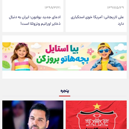
۱۳۹۸/۳/۲۱
۱۳۹۸/۵/۲۹
علی لاریجانی: آمریکا خوی استکباری
ادعای جدید بولتون: ایران به دنبال
دارد
ذخایر اورانیم ونزوئلا است!
پنجره