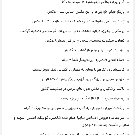
فال روزانه واقعی پنجشنبه ۱۵ مرداد ۱۴۰۵
بازیگر فیلم اخراجی‌ها با این عکس آفتابی شد + عکس
ژست صمیمی خانواده ۴ نفره شیلا خداداد پربازدید شد + عکس
پزشکیان: رهبری درباره تفاهمنامه بر اساس نظر کارشناسی تصمیم گرفتند
تصاویر متفاوت یاسمین شجریان در کنار پدرش+ عکس
جزئیات شرط ایران برای بازگشایی تنگه هرمز
حمله لفظی قیصر به ابی خبرساز شد! + فیلم
غریب‌آبادی: تفاهم با عمان به معنای بازگشایی تنگه هرمز نیست
مهران غفوریان از بزرگ‌ترین آرزوی بازیگری‌اش گفت+ فیلم
تاکید پزشکیان بر نقش آموزه‌های قرآنی در پیشرفت کشور
پرسپولیس پیش از آغاز لیگ به پیروزی رسید
بازگشت مهران غفوریان به قاب تلویزیون با سریالی نوستالژیک + فیلم
شرایط تازه فروش اقساطی سایپا اعلام شد؛ شاهین، کوییک، اطلس، سهند و
ساینا با اقساط بلندمدت + جدول
قابلیت پرطرفدار آیفون راهی رایانه‌های ویندوزی شد+ عکس