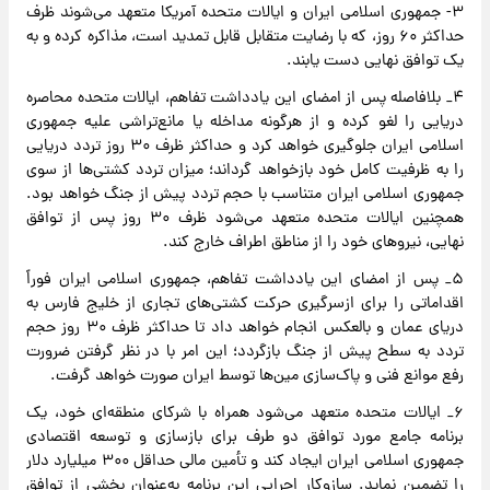
۳- جمهوری اسلامی ایران و ایالات متحده آمریکا متعهد می‌شوند ظرف
حداکثر ۶۰ روز، که با رضایت متقابل قابل تمدید است، مذاکره کرده و به
یک توافق نهایی دست یابند.
۴_ بلافاصله پس از امضای این یادداشت تفاهم، ایالات متحده محاصره
دریایی را لغو کرده و از هرگونه مداخله یا مانع‌تراشی علیه جمهوری
اسلامی ایران جلوگیری خواهد کرد و حداکثر ظرف ۳۰ روز تردد دریایی
را به ظرفیت کامل خود بازخواهد گرداند؛ میزان تردد کشتی‌ها از سوی
جمهوری اسلامی ایران متناسب با حجم تردد پیش از جنگ خواهد بود.
همچنین ایالات متحده متعهد می‌شود ظرف ۳۰ روز پس از توافق
نهایی، نیرو‌های خود را از مناطق اطراف خارج کند.
۵_ پس از امضای این یادداشت تفاهم، جمهوری اسلامی ایران فوراً
اقداماتی را برای ازسرگیری حرکت کشتی‌های تجاری از خلیج فارس به
دریای عمان و بالعکس انجام خواهد داد تا حداکثر ظرف ۳۰ روز حجم
تردد به سطح پیش از جنگ بازگردد؛ این امر با در نظر گرفتن ضرورت
رفع موانع فنی و پاک‌سازی مین‌ها توسط ایران صورت خواهد گرفت.
۶_ ایالات متحده متعهد می‌شود همراه با شرکای منطقه‌ای خود، یک
برنامه جامع مورد توافق دو طرف برای بازسازی و توسعه اقتصادی
جمهوری اسلامی ایران ایجاد کند و تأمین مالی حداقل ۳۰۰ میلیارد دلار
را تضمین نماید. سازوکار اجرایی این برنامه به‌عنوان بخشی از توافق