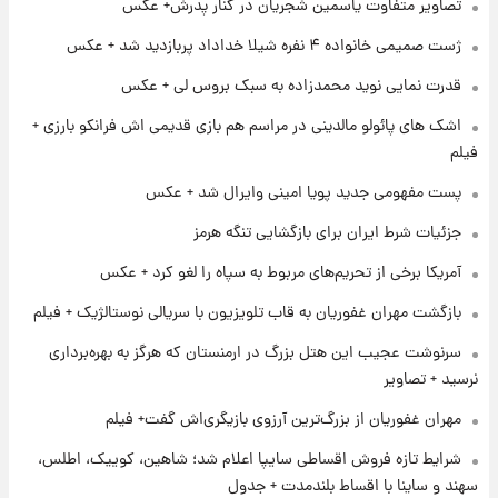
تصاویر متفاوت یاسمین شجریان در کنار پدرش+ عکس
+ جدول
ژست صمیمی خانواده ۴ نفره شیلا خداداد پربازدید شد + عکس
۱ روز پیش
قدرت نمایی نوید محمدزاده به سبک بروس لی + عکس
آغاز طرح جدید فروش مشارکت در تولید سایپا؛
نام خودرو، مبلغ پیش پرداخت و زمان تحویل |
اشک های پائولو مالدینی در مراسم هم بازی قدیمی اش فرانکو بارزی +
سود مشارکت چند درصد است؟
فیلم
۱ روز پیش
پست مفهومی جدید پویا امینی وایرال شد + عکس
زمان پخش «مرد سه هزار چهره» مشخص شد
جزئیات شرط ایران برای بازگشایی تنگه هرمز
آمریکا برخی از تحریم‌های مربوط به سپاه را لغو کرد + عکس
۱ روز پیش
کار استقلال و رامین رضاییان رسما تمام شد +
بازگشت مهران غفوریان به قاب تلویزیون با سریالی نوستالژیک + فیلم
عکس / خداحافظی صمیمانه آبی ها با رامین!
سرنوشت عجیب این هتل بزرگ در ارمنستان که هرگز به بهره‌برداری
نرسید + تصاویر
۱ روز پیش
آتش اختلاف در اینستاگرام؛ تمجید از حردانی به
مهران غفوریان از بزرگ‌ترین آرزوی بازیگری‌اش گفت+ فیلم
مذاق رضاییان خوش نیامد+عکس
شرایط تازه فروش اقساطی سایپا اعلام شد؛ شاهین، کوییک، اطلس،
سهند و ساینا با اقساط بلندمدت + جدول