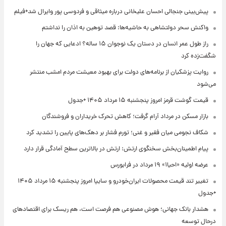
پیش‌بینی جنجالی احسان علیخانی درباره میثاقی و فردوسی پور وایرال شد+فیلم
واکنش سحر دولتشاهی به حاشیه‌ها: قصد توهین به اذان را نداشتم
راز طول عمر انسان در دستان یک نوجوان ۱۵ ساله؟ ادعایی که جهان را
شگفت‌زده کرد
روایت پزشکیان از برنامه‌های دولت برای بهبود معیشت مردم امشب منتشر
می‌شود
قیمت گوشت قرمز امروز پنجشنبه ۱۵ مرداد ۱۴۰۵ +جدول
بازار مسکن در مرداد آرام گرفت؛ کاهش تحرک خریداران و فروشندگان
شکاف نجومی میان فقیر و غنی؛ تورم فشار بر دهک‌های پایین را تشدید کرد
پیام اطمینان‌بخش سخنگوی ارتش: ارتش در بالاترین سطح آمادگی قرار دارد
عرضه اولیه «احیا۱» ۱۹ مرداد در فرابورس
تغییر تند قیمت محصولات ایران‌خودرو و سایپا امروز پنجشنبه ۱۵ مرداد ۱۴۰۵
+جدول
هشدار بانک جهانی؛ هوش مصنوعی هم فرصت است، هم ریسک برای اقتصادهای
درحال توسعه