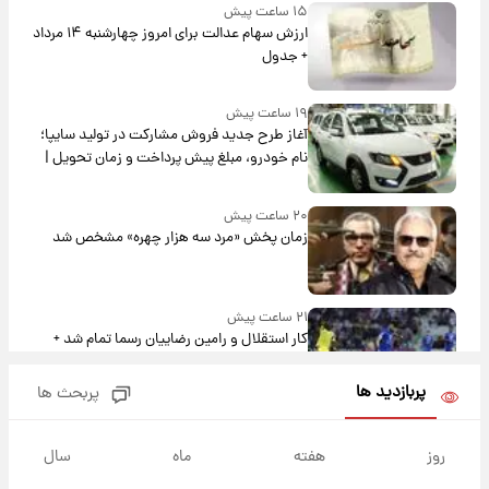
۱۵ ساعت پیش
ارزش سهام عدالت برای امروز چهارشنبه ۱۴ مرداد
+ جدول
۱۹ ساعت پیش
آغاز طرح جدید فروش مشارکت در تولید سایپا؛
نام خودرو، مبلغ پیش پرداخت و زمان تحویل |
سود مشارکت چند درصد است؟
۲۰ ساعت پیش
زمان پخش «مرد سه هزار چهره» مشخص شد
۲۱ ساعت پیش
کار استقلال و رامین رضاییان رسما تمام شد +
عکس / خداحافظی صمیمانه آبی ها با رامین!
پربازدید ها
پربحث ها
۲۱ ساعت پیش
آتش اختلاف در اینستاگرام؛ تمجید از حردانی به
روز
هفته
ماه
سال
مذاق رضاییان خوش نیامد+عکس