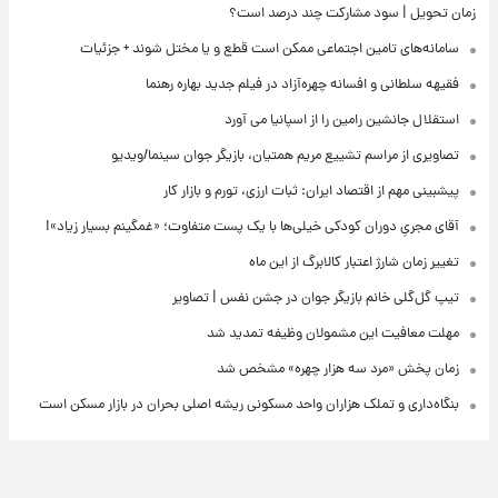
زمان تحویل | سود مشارکت چند درصد است؟
سامانه‌های تامین اجتماعی ممکن است قطع و یا مختل شوند + جزئیات
فقیهه سلطانی و افسانه چهره‌آزاد در فیلم جدید بهاره رهنما
استقلال جانشین رامین را از اسپانیا می آورد
تصاویری از مراسم تشییع مریم همتیان، بازیگر جوان سینما/ویدیو
پیشبینی مهم از اقتصاد ایران: ثبات ارزی، تورم و بازار کار
آقای مجریِ دوران کودکی خیلی‌ها با یک پست متفاوت؛ «غمگینم بسیار زیاد»!
تغییر زمان شارژ اعتبار کالابرگ از این ماه
تیپ گل‌گلی خانم بازیگر جوان در جشن نفس | تصاویر
مهلت معافیت این مشمولان وظیفه تمدید شد
زمان پخش «مرد سه هزار چهره» مشخص شد
بنگاه‌داری و تملک هزاران واحد مسکونی ریشه اصلی بحران در بازار مسکن است