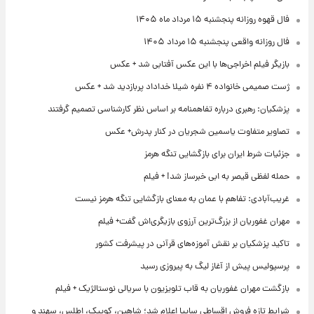
فال قهوه روزانه پنجشنبه ۱۵ مرداد ماه ۱۴۰۵
فال روزانه واقعی پنجشنبه ۱۵ مرداد ۱۴۰۵
بازیگر فیلم اخراجی‌ها با این عکس آفتابی شد + عکس
ژست صمیمی خانواده ۴ نفره شیلا خداداد پربازدید شد + عکس
پزشکیان: رهبری درباره تفاهمنامه بر اساس نظر کارشناسی تصمیم گرفتند
تصاویر متفاوت یاسمین شجریان در کنار پدرش+ عکس
جزئیات شرط ایران برای بازگشایی تنگه هرمز
حمله لفظی قیصر به ابی خبرساز شد! + فیلم
غریب‌آبادی: تفاهم با عمان به معنای بازگشایی تنگه هرمز نیست
مهران غفوریان از بزرگ‌ترین آرزوی بازیگری‌اش گفت+ فیلم
تاکید پزشکیان بر نقش آموزه‌های قرآنی در پیشرفت کشور
پرسپولیس پیش از آغاز لیگ به پیروزی رسید
بازگشت مهران غفوریان به قاب تلویزیون با سریالی نوستالژیک + فیلم
شرایط تازه فروش اقساطی سایپا اعلام شد؛ شاهین، کوییک، اطلس، سهند و