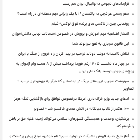
قراردادهای نجومی به والیبال ایران هم رسید
سفر رسمی عراقچی به پاکستان / آیا یک رایزنی مهم منطقه‌ای در راه است؟
رونمایی چین از تاکسی های پرنده فوق لوکس+ فیلم
انتشار اطلاعیه مهم آموزش و پرورش در خصوص امتحانات نهایی دانش‌آموزان
این قانون سربازی به نفع بیرانوند شد!
تلاش ناامیدانه‌ دولت دونالد ترامپ در پیدا کردن راه خروج از جنگ با ایران
در چهار ماه نخست ۱۴۰۵ رقم خورد؛ پرداخت بیش از ۸ همت وام ازدواج به
زوج‌های جوان توسط بانک ملی ایران
سرنوشت عجیب این هتل بزرگ در ارمنستان که هرگز به بهره‌برداری نرسید +
تصاویر
ادعای جدید وزیر خزانه‌داری آمریکا درخصوص توافق برای بازگشایی تنگه هرمز
۱۰۰ هکتار از تالاب میانکاله در آتش عمدی خاکستر شد + تصاویر
پزشکیان: وحدت و همبستگی کشورهای اسلامی می‌تواند زمینه غلبه حق بر باطل
را فراهم کند
آغاز طرح جدید فروش مشارکت در تولید سایپا؛ نام خودرو، مبلغ پیش پرداخت و