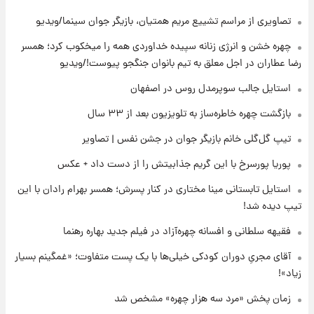
تصاویری از مراسم تشییع مریم همتیان، بازیگر جوان سینما/ویدیو
۲۱ ساعت پیش
پروین اعتصامی در دوران نوجوانی؛ اواخر دهه
چهره خشن و انرژی زنانه سپیده خداوردی همه را میخکوب کرد؛ همسر
۱۲۹۰ شمسی
رضا عطاران در اجل معلق به تیم بانوان جنگجو پیوست!/ویدیو
۲۱ ساعت پیش
استایل جالب سوپرمدل روس در اصفهان
قدرت‌نمایی نظامی چین؛ بمب‌افکن حامل موشک
بازگشت چهره خاطره‌ساز به تلویزیون بعد از ۳۳ سال
هسته‌ای در آسمان ظاهر شد
تیپ گل‌گلی خانم بازیگر جوان در جشن نفس | تصاویر
۲۲ ساعت پیش
پوریا پورسرخ با این گریم جذابیتش را از دست داد + عکس
رونالدو از گنجینه خودروهای لوکسش رونمایی
کرد
استایل تابستانی مینا مختاری در کنار پسرش؛ همسر بهرام رادان با این
تیپ دیده شد!
۱ روز پیش
فقیهه سلطانی و افسانه چهره‌آزاد در فیلم جدید بهاره رهنما
قیمت دلار در بازار آزاد امروز چهارشنبه ۱۴ مرداد
۱۴۰۵/ نرخ‌ها ثابت ماند؟ +جدول
آقای مجریِ دوران کودکی خیلی‌ها با یک پست متفاوت؛ «غمگینم بسیار
زیاد»!
۱ روز پیش
علی مطهری: اجرای کامل تفاهم‌نامه اسلام‌آباد،
زمان پخش «مرد سه هزار چهره» مشخص شد
پیروزی بزرگ‌تری برای ایران است