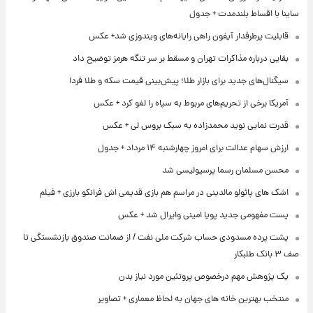
ساینا با اقساط بلندمدت + جدول
قابلیت پرطرفدار آیفون راهی رایانه‌های ویندوزی شد+ عکس
بقایی درباره مذاکرات تهران و مسقط بر سر تنگه هرمز توضیح داد
سیگنال‌های جدید برای بازار طلا؛ پیش‌بینی قیمت سکه و طلا فردا
آمریکا برخی از تحریم‌های مربوط به سپاه را لغو کرد + عکس
قدرت نمایی نوید محمدزاده به سبک بروس لی + عکس
ارزش سهام عدالت برای امروز چهارشنبه ۱۴ مرداد + جدول
محسن مسلمان رسما پرسپولیسی شد
اشک های پائولو مالدینی در مراسم هم بازی قدیمی اش فرانکو بارزی + فیلم
پست مفهومی جدید پویا امینی وایرال شد + عکس
پشت پرده‌ مسدودی حساب شرکت ملی نفت / از ضمانت صندوق بازنشستگی تا
صف ۳ بانک طلبکار
یک پژوهش مهم درخصوص پروتئین مورد نیاز بدن
منتخب بهترین خانه های جهان به لحاظ معماری + تصاویر