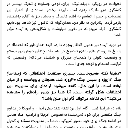
تحولات در رویکرد دیپلماتیک ایران، نوعی جسارت و تحرک بیشتر در
کنشگری دیپلماتیک پدید آمد. طبیعتا بخشی عمده‌ای از اعتبار این
تغییرات و حصول تفاهم به آقای قالیباف و بخشی نیز به آقای پزشکیان
بازمی‌گردد. بنابراین به نظر من، همان‌گونه که تاکنون نیز شاهد بوده‌ایم،
کنشگری افراد می‌تواند در تغییر سرنوشت و شکل‌دهی به آینده مؤثر
باشد.
در مورد آینده نیز همین انتظار وجود دارد. البته همان‌طور که احتمالا در
پاسخ به پرسش‌های بعدی توضیح خواهم داد، چندان خوش‌بین نیستم
و وضعیت کنونی را همچنان متزلزل و شکننده می‌دانم؛ وضعیتی که
نیازمند اهتمام و توجه جدی است.
*دقیقا نکته همین‌جاست. بسیاری معتقدند اختلافاتی که زمینه‌ساز
جنگ ۱۲روزه و سپس جنگ ۴۰روزه شد، همچنان پابرجاست و از میان
نرفته است. با این حال، گفته می‌شود اراده‌ای برای مدیریت این
اختلافات شکل گرفته است. آیا شما نیز چنین اراده‌ای را مشاهده
می‌کنید؟ این تفاهم می‌تواند گام اول صلح باشد؟
بله، در شرایط فعلی، گام اول برداشته شد؛ یعنی ایران و آمریکا در تداوم
جنگ منفعتی برای خود نمی‌بینند؛ به‌خصوص آمریکا و ترامپ اصلا هدفی
در ادامه جنگ برای خود تصور نمی‌کرد. ضمنا در مدیریت مسئله و کنترل
تنش‌ها، هر دو طرف نوعی منفعت و چشم‌انداز امیدوارکننده مشاهده