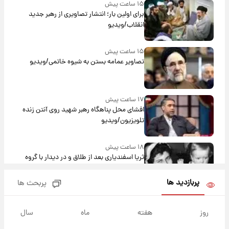
۱۵ ساعت پیش
برای اولین بار؛ انتشار تصاویری از رهبر جدید
انقلاب/ویدیو
۱۵ ساعت پیش
تصاویر عمامه بستن به شیوه خاتمی/ویدیو
۱۷ ساعت پیش
افشای محل پناهگاه‌ رهبر شهید روی آنتن زنده
تلویزیون/ویدیو
۱۸ ساعت پیش
ثریا اسفندیاری بعد از طلاق و در دیدار با گروه
بیتلز
پربازدید ها
پربحث ها
۱۸ ساعت پیش
ادعای جنجالی درباره اینفانتینو؛ اتهام پرداخت
روز
هفته
ماه
سال
پول به معشوقه با درآمد یوفا