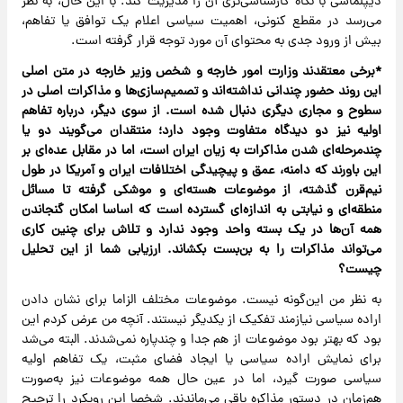
دیپلماسی با نگاه کارشناسی‌تری آن را مدیریت کند. با این حال، به نظر
می‌رسد در مقطع کنونی، اهمیت سیاسی اعلام یک توافق یا تفاهم،
بیش از ورود جدی به محتوای آن مورد توجه قرار گرفته است.
*برخی معتقدند وزارت امور خارجه و شخص وزیر خارجه در متن اصلی
این روند حضور چندانی نداشته‌اند و تصمیم‌سازی‌ها و مذاکرات اصلی در
سطوح و مجاری دیگری دنبال شده است. از سوی دیگر، درباره تفاهم
اولیه نیز دو دیدگاه متفاوت وجود دارد؛ منتقدان می‌گویند دو یا
چندمرحله‌ای شدن مذاکرات به زیان ایران است، اما در مقابل عده‌ای بر
این باورند که دامنه، عمق و پیچیدگی اختلافات ایران و آمریکا در طول
نیم‌قرن گذشته، از موضوعات هسته‌ای و موشکی گرفته تا مسائل
منطقه‌ای و نیابتی به اندازه‌ای گسترده است که اساسا امکان گنجاندن
همه آن‌ها در یک بسته واحد وجود ندارد و تلاش برای چنین کاری
می‌تواند مذاکرات را به بن‌بست بکشاند. ارزیابی شما از این تحلیل
چیست؟
به نظر من این‌گونه نیست. موضوعات مختلف الزاما برای نشان دادن
اراده سیاسی نیازمند تفکیک از یکدیگر نیستند. آنچه من عرض کردم این
بود که بهتر بود موضوعات از هم جدا و چندپاره نمی‌شدند. البته می‌شد
برای نمایش اراده سیاسی یا ایجاد فضای مثبت، یک تفاهم اولیه
سیاسی صورت گیرد، اما در عین حال همه موضوعات نیز به‌صورت
هم‌زمان در دستور مذاکره باقی می‌ماندند. شخصا این رویکرد را ترجیح