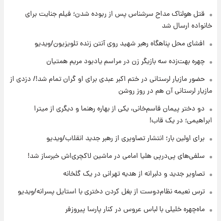
قتل هولناک مداح سرشناس پس از ربوده شدن؛ فیلم جنایت برای
۱۸ ساعت پیش
هشدار درباره کمبود یک ماده معدنی؛ خطر
خانواده ارسال شد
آلزایمر و زوال عقل افزایش می‌یابد؟
افشای محل پناهگاه‌ رهبر شهید روی آنتن زنده تلویزیون/ویدیو
۱۸ ساعت پیش
چهره بهت‌زده سه بازیگر زن در مراسم یادبود مریم همتیان
انتقاد تند پیمان طالبی از مسئولان استقلال در
حضور مازیار لرستانی در ختم اکبر عبدی برای او گران تمام شد!/ دزدی از
پی رفتن رامین رضاییان+ عکس
مازیار لرستانی آن هم در روز روشن
۱۹ ساعت پیش
دو دختر پیمان قاسم‌خانی، یکی از بهاره رهنما و دیگری از میترا
قیمت گوشت گوساله و گوسفند امروز شنبه ۱۷
ابراهیمی؛ در یک قاب!
مرداد ۱۴۰۵ +جدول
برای اولین بار؛ انتشار تصاویری از رهبر جدید انقلاب/ویدیو
۱۹ ساعت پیش
سلفی‌های پی‌درپی هلیا امامی در ماشین لاکچری‌اش خبرساز شد!
با قدرتمندترین و بادوام ترین تانک جهان آشنا
شوید+ فیلم
تصاویر جدید و دلبرانه از هدیه تهرانی در یک گلخانه
ترس نعیمه نظام‌دوست از بغل کردن دختری با استایل پسرانه/ویدیو
۲۰ ساعت پیش
قیمت طلا ۱۸عیار امروز شنبه ۱۷ مرداد ۱۴۰۵
ماه‌چهره خلیلی با لباس عروس در کنار پارسا پیروزفر
+جدول