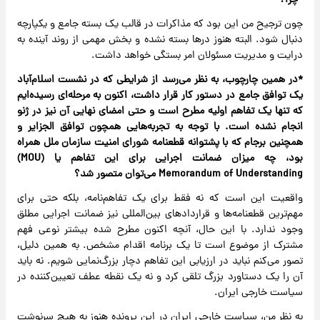
*چرا؟
چون ترجیح من این بود که مذاکرات در قالب یک بسته جامع و یکپارچه
دنبال شود. البته هنوز درها بسته نشده و بخش مهمی از روند آینده به
درایت و مدیریت مسئولان امر بستگی خواهد داشت.
*در همین چارچوب، به نظر می‌رسد از شرایطی که در نشست اسلام‌آباد
یک توافق جامع در دستور کار قرار داشت، اکنون به مرحله‌ای رسیده‌ایم
که تنها یک تفاهم اولیه مطرح است و حتی امضای نهایی آن نیز در ژنو
انجام نشده است. با توجه به تجربه‌هایی همچون توافق الجزایر و
همچنین برجام که با پشتوانه قطعنامه شورای امنیت سازمان ملل همراه
بود، چه میزان ضمانت اجرایی برای این تفاهم یا (MOU)
Memorandum of Understanding می‌توان متصور شد؟
واقعیت این است که نه فقط برای یک تفاهم‌نامه، بلکه حتی برای
مهم‌ترین قطعنامه‌ها و قراردادهای بین‌المللی نیز ضمانت اجرایی مطلق
وجود ندارد. با این حال، آنچه اکنون مطرح شده بیشتر نوعی فهم
مشترک از موضوع است تا یک برنامه اقدام مشخص. به همین دلیل،
تصور می‌کنم نباید در ارزیابی این تفاهم دچار بزرگ‌نمایی شویم. نه باید
آن را یک دستاورد بزرگ تلقی کرد و نه یک نقطه عطف تعیین‌کننده در
سیاست خارجی ایران.
به نظر من، سیاست خارجی ایران در این پرونده هنوز به هیچ سرنوشت