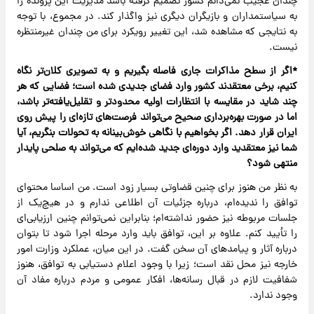
چندان عجیب نمی‌دانم کشور تصمیم گرفته باشد مدیریت این پرونده را
به سیاستمداران و بازیگران دیگری نیز واگذار کند. در مجموع، با توجه
به نتایجی که مشاهده شد، این تغییر رویکرد برای من چندان غیرمنتظره
نیست.
*اگر از سطح مذاکرات جاری فاصله بگیریم و به تصویری کلان‌تر نگاه
کنیم، برخی معتقدند کشور وارد فضای جدیدی شده است؛ فضایی که هر
چند شاید در مقایسه با انتظارات اولیه محدودتر و تقلیل‌یافته‌تر باشد،
اما در صورت بهره‌برداری صحیح می‌تواند فرصت‌های تازه‌ای را پیش روی
ایران قرار دهد. اگر بخواهیم با نگاهی خوش‌بینانه به تحولات بنگریم، آیا
شما نیز معتقدید وارد دوره‌ای جدید شده‌ایم که می‌تواند به صلحی پایدار
منتهی شود؟
به نظر من هنوز برای چنین قضاوتی بسیار زود است. من اساسا محتوای
توافق را ندیده‌ام، درباره جزئیات آن اطلاعی ندارم و در هیچ‌یک از
جلسات مربوطه نیز حضور نداشته‌ام؛ بنابراین نمی‌توانم چنین ارزیابی‌ای
را تأیید کنم. علاوه بر این، توافق باید وارد مرحله اجرا شود تا بتوان
درباره آثار و پیامدهای آن سخن گفت. در این میان، عملکرد وزارت امور
خارجه نیز محل نقد است؛ زیرا با وجود اعلام دستیابی به توافق، هنوز
شفافیت لازم در قبال رسانه‌ها، افکار عمومی و مردم درباره مفاد آن
وجود ندارد.