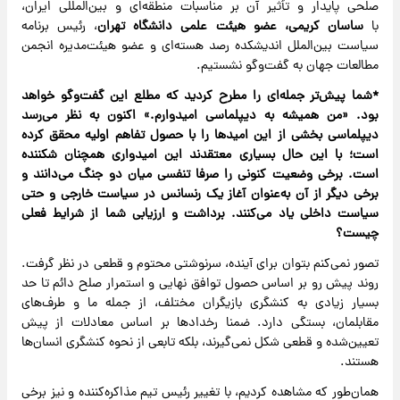
صلحی پایدار و تأثیر آن بر مناسبات منطقه‌ای و بین‌المللی ایران،
با
ساسان کریمی، عضو هیئت علمی دانشگاه تهران
، رئیس برنامه
سیاست بین‌الملل اندیشکده رصد هسته‌ای و عضو هیئت‌مدیره انجمن
مطالعات جهان به گفت‌وگو نشستیم.
*شما پیش‌تر جمله‌ای را مطرح کردید که مطلع این گفت‌وگو خواهد
بود. «من همیشه به دیپلماسی امیدوارم.» اکنون به نظر می‌رسد
دیپلماسی بخشی از این امیدها را با حصول تفاهم اولیه محقق کرده
است؛ با این حال بسیاری معتقدند این امیدواری همچنان شکننده
است. برخی وضعیت کنونی را صرفا تنفسی میان دو جنگ می‌دانند و
برخی دیگر از آن به‌عنوان آغاز یک رنسانس در سیاست خارجی و حتی
سیاست داخلی یاد می‌کنند. برداشت و ارزیابی شما از شرایط فعلی
چیست؟
تصور نمی‌کنم بتوان برای آینده، سرنوشتی محتوم و قطعی در نظر گرفت.
روند پیش رو بر اساس حصول توافق نهایی و استمرار صلح دائم تا حد
بسیار زیادی به کنشگری بازیگران مختلف، از جمله ما و طرف‌های
مقابلمان، بستگی دارد. ضمنا رخدادها بر اساس معادلات از پیش
تعیین‌شده و قطعی شکل نمی‌گیرند، بلکه تابعی از نحوه کنشگری انسان‌ها
هستند.
همان‌طور که مشاهده کردیم، با تغییر رئیس تیم مذاکره‌کننده و نیز برخی