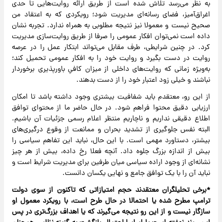
به نظر می‌رسد تلاش شده است از طریق ارائه روایت‌هایی تا حدی
اغراق‌آمیز، فضای رسانه‌ای مدیریت شود؛ رویکردی که به اعتقاد من
صحیح نیست و معمولا نیز نتیجه مطلوبی به همراه ندارد. تجربه نشان
داده است نمی‌توان افکار عمومی را صرفا از طریق روایت‌سازی مدیریت
کرد. در چنین شرایطی، طرف مقابل می‌تواند ابتکار عمل را در عرصه
روایت در دست بگیرد و روایت خود را به افکار عمومی تحمیل کند؛
به‌ویژه زمانی که روایت‌های داخلی از میزان کافیِ باورپذیری برخوردار
نباشند و خیلی زود اعتبار خود را از دست بدهند.
از این رو، معتقدم باید شفافیت بیشتری وجود داشته باشد تا امکان
ارزیابی دقیق محتوا فراهم شود. در حال حاضر ما از محتوای توافق
اطلاع دقیقی نداریم و ناچاریم منتظر اعلام رسمی جزئیات آن باشیم.
البته نفس جلوگیری از تشدید بحران و ممانعت از وقوع درگیری‌های
بیشتر، دستاورد مهمی است. با این حال، نباید این تفاهم سیاسی را
بیش از اندازه بزرگ جلوه داد. آنچه فعلا رخ داده، بیش از هر چیز
نشانه‌ای از وجود اراده سیاسی میان طرفین برای مدیریت شرایط است و
نباید آن را با یک توافق جامع و نهایی یکسان دانست.
*برخی تحلیلگران معتقدند حجم امتیازاتی که تاکنون از سوی دولت
ترامپ مطرح شده یا احتمالا در حال طرح است، با رویکرد معمول او
سازگار نیست و از این رو نتیجه می‌گیرند که یا اهداف بزرگ‌تری در پس