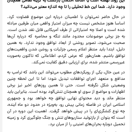
این روند نهفته است یا اساسا احتمال بازگشت به گزینه نظامی همچنان
وجود دارد. شما این خط تحلیلی را تا چه اندازه معتبر می‌دانید؟
در حال حاضر نمی‌توان با اطمینان درباره این موضوع قضاوت کرد.
اساسا هنوز مشخص نیست چه میزان امتیاز واقعی میان طرفین مبادله
شده است و اصلا چه امتیازاتی از طرف آمریکایی قابل نقد شدن است.
به جز برخی موضوعات محدود مانند تنگه و محاصره که درباره آن‌ها
صحبت می‌شود، تصویر روشنی از ابعاد توافق وجود ندارد. به همین
دلیل، ابتدا باید منتظر اعلام رسمی جزئیات و روشن شدن واقعیت‌های
توافق باشیم. همان‌طور که عرض کردم، اطلاعاتی که تاکنون به‌صورت
غیررسمی منتشر شده، برای ارزیابی دقیق کفایت نمی‌کند.
در عین حال، یکی از رویکردهای مطلوب می‌تواند این باشد که ترامپ به
مدافع و متعهد اجرای توافقات تبدیل شود؛ اما تا این لحظه چنین
وضعیتی شکل نگرفته است. حتی تا همین روزهای اخیر نیز برخی
اظهارات و مواضع از سوی او همچنان تنش‌آلود بوده است. بنابراین باید
منتظر ماند و دید محتوای نهایی توافق چه خواهد بود و جمهوری
اسلامی ایران در فاصله زمانی پیش رو، به‌ویژه در حدود دو ماه آینده،
چه نوع کنشگری‌ای را در پیش خواهد گرفت. اهمیت این دوره در آن
است که بتوان از بازتولید سناریوهای تنش و جنگ جلوگیری کرد و زمینه
تحمیل دوباره بحران‌های امنیتی را از میان برد.