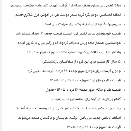
مراکز نظامی عربستان هدف حمله قرار گرفت؛ تهدید تند علیه حکومت سعودی
لحظه احساسی دو بازیگر؛ گریه سحر دولتشاهی در آغوش غزل شاکری+فیلم
ظریفیان: مذاکره از موضع قدرت، ابزار صیانت ملی است
قیمت خودروهای سایپا تغییر کرد؛ لیست قیمت جمعه ۱۶ مرداد منتشر شد
هواشناسی هشدار داد: وزش تندباد، گردوخاک و رگبار باران تا ۵ روز آینده
واکنش ترامپ به افشای کمبود تسلیحات؛ دستور تحقیق صادر شد
۵ سال کار بیشتر برای این گروه از متقاضیان بازنشستگی
جدول قیمت ایران‌خودرو امروز جمعه ۱۶ مرداد؛ قیمت‌ها تغییر کرد
قیمت دلار در بازار آزاد امروز جمعه ۱۶ مرداد ۱۴۰۵
قیمت طلا و سکه امروز جمعه ۱۶ مرداد ۱۴۰۵ +جدول
کدام ورزش‌ها در گرما برای سالمندان مناسب‌ترند؟
پشت پرده عکس جدید ترامپ؛ مقام آمریکایی درباره وضعیت او چه گفت؟
ائتلاف دفاعی جدید در ریاض؛ ترکیه، عربستان و پاکستان متحد می‌شوند
قیمت طلا امروز جمعه ۱۶ مرداد ۱۴۰۵