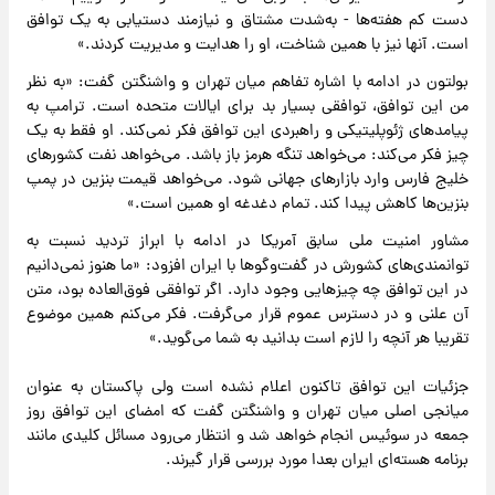
دست‌ کم هفته‌ها - به‌شدت مشتاق و نیازمند دستیابی به یک توافق
است. آنها نیز با همین شناخت، او را هدایت و مدیریت کردند.»
بولتون در ادامه با اشاره تفاهم میان تهران و واشنگتن گفت: «به نظر
من این توافق، توافقی بسیار بد برای ایالات متحده است. ترامپ به
پیامدهای ژئوپلیتیکی و راهبردی این توافق فکر نمی‌کند. او فقط به یک
چیز فکر می‌کند: می‌خواهد تنگه هرمز باز باشد. می‌خواهد نفت کشورهای
خلیج فارس وارد بازارهای جهانی شود. می‌خواهد قیمت بنزین در پمپ‌
بنزین‌ها کاهش پیدا کند. تمام دغدغه او همین است.»
مشاور امنیت ملی سابق آمریکا در ادامه با ابراز تردید نسبت به
توانمندی‌های کشورش در گفت‌وگوها با ایران افزود: «ما هنوز نمی‌دانیم
در این توافق چه چیزهایی وجود دارد. اگر توافقی فوق‌العاده بود، متن
آن علنی و در دسترس عموم قرار می‌گرفت. فکر می‌کنم همین موضوع
تقریبا هر آنچه را لازم است بدانید به شما می‌گوید.»
جزئیات این توافق تاکنون اعلام نشده است ولی پاکستان به عنوان
میانجی اصلی میان تهران و واشنگتن گفت که امضای این توافق روز
جمعه در سوئیس انجام خواهد شد و انتظار می‌رود مسائل کلیدی مانند
برنامه هسته‌ای ایران بعدا مورد بررسی قرار گیرند.