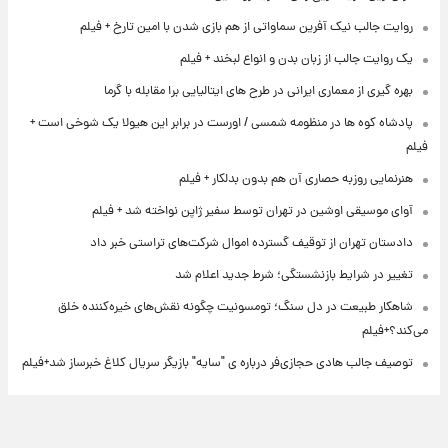
روایت جالب نیک آفرین سماواتی از هم بازی شدن با امین تارخ + فیلم
یک روایت جالب از زبان بدن و انواع لبخند + فیلم
بهره گیری از معماری ایرانی در طرح های ایتالیایی برا مقابله با گرما
پادشاه کوه ها در منظومه شمسی / اورست در برابر این هیولا یک شوخی است +
فیلم
هنرنمایی روزبه حصاری آن هم بدون بدلکار + فیلم
آوای موسیقی اوشین در تهران توسط سفیر ژاپن نواخته شد + فیلم
دادستان تهران از توقیف گسترده اموال شرکت‌های تراستی خبر داد
تغییر در شرایط بازنشستگی؛ شرط جدید اعلام شد
شاهکار طبیعت در دل سنگ؛ تومسونیت چگونه نقش‌های خیره‌کننده خلق
می‌کند؟+فیلم
توصیف جالب هادی حجازی‌فر درباره ی "سایه" بازیگر سریال کلاغ خبرساز شد+فیلم