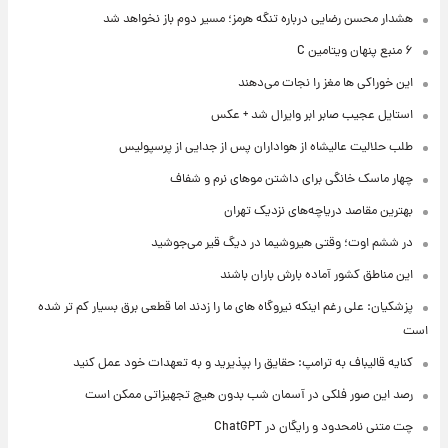
هشدار محسن رضایی درباره تنگه هرمز؛ مسیر دوم باز نخواهد شد
۶ منبع پنهان ویتامین C
این خوراکی ها مغز را نجات می‌دهند
استایل عجیب صابر ابر وایرال شد + عکس
طلب حلالیت عالیشاه از هواداران پس از جدایی از پرسپولیس
چهار ماسک خانگی برای داشتن موهای نرم و شفاف
بهترین مقاصد دریاچه‌های نزدیک تهران
در ششم اوت؛ وقتی هیروشیما در دیگ قیر می‌جوشید
این مناطق کشور آماده بارش باران باشند
پزشکیان: علی رغم اینکه نیروگاه های ما را زدند اما قطعی برق بسیار کم تر شده
است
کنایه قالیباف به ترامپ: حقایق را بپذیرید و به تعهدات خود عمل کنید
رصد این صور فلکی در آسمان شب بدون هیچ تجهیزاتی ممکن است
چت متنی نامحدود و رایگان در ChatGPT