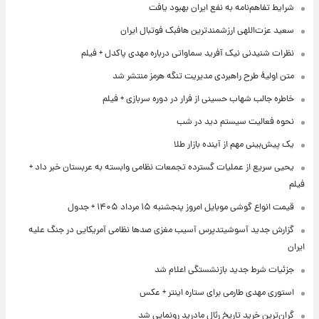
شرایط تفاهم‌نامه به نفع ایران بهبود یافت
سعید عزت‌اللهی ارزشمندترین هافبک فوتبال ایران
نظرات شنیدنی نیک آفرید سماواتی درباره مهدی پاکدل + فیلم
متن اولیۀ طرح راهبردی مدیریت تنگه هرمز منتشر شد
خاطره جالب شهاب حسینی از فرار در دوره سربازی + فیلم
نحوه فعالیت سیستم دید در شب
یک پیش‌بینی مهم از آینده بازار طلا
یحیی سریع از عملیات گسترده تجمعات نظامی وابسته به عربستان خبر داد +
فیلم
قیمت انواع گوشی موبایل امروز پنجشنبه ۱۵ مرداد ۱۴۰۵ + جدول
گزارش جدید آسوشیتدپرس آسیب مغزی صدها نظامی آمریکایی در جنگ علیه
ایران
جزئیات شرط جدید بازنشستگی اعلام شد
استوری مهدی طارمی برای ستاره اینتر + عکس
گران‌ترین خرید تاریخ رئال مادرید رونمایی شد