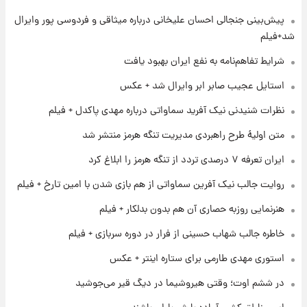
پیش‌بینی جنجالی احسان علیخانی درباره میثاقی و فردوسی پور وایرال
۱ روز پیش
تغییر تند قیمت محصولات ایران‌خودرو و سایپا
شد+فیلم
امروز پنجشنبه ۱۵ مرداد ۱۴۰۵ +جدول
شرایط تفاهم‌نامه به نفع ایران بهبود یافت
۱ روز پیش
استایل عجیب صابر ابر وایرال شد + عکس
قیمت طلا و سکه امروز پنجشنبه ۱۵ مرداد ۱۴۰۵
نظرات شنیدنی نیک آفرید سماواتی درباره مهدی پاکدل + فیلم
متن اولیۀ طرح راهبردی مدیریت تنگه هرمز منتشر شد
۱ روز پیش
ایران تعرفه ۷ درصدی تردد از تنگه هرمز را ابلاغ کرد
شارژ جدید کالابرگ برای سه دهک؛ جزئیات اعلام
شد
روایت جالب نیک آفرین سماواتی از هم بازی شدن با امین تارخ + فیلم
هنرنمایی روزبه حصاری آن هم بدون بدلکار + فیلم
۱ روز پیش
شرایط تازه فروش اقساطی سایپا اعلام شد؛
خاطره جالب شهاب حسینی از فرار در دوره سربازی + فیلم
شاهین، کوییک، اطلس، سهند و ساینا با اقساط
بلندمدت + جدول
استوری مهدی طارمی برای ستاره اینتر + عکس
۱ روز پیش
در ششم اوت؛ وقتی هیروشیما در دیگ قیر می‌جوشید
سیگنال‌های جدید برای بازار طلا؛ پیش‌بینی
قیمت سکه و طلا فردا