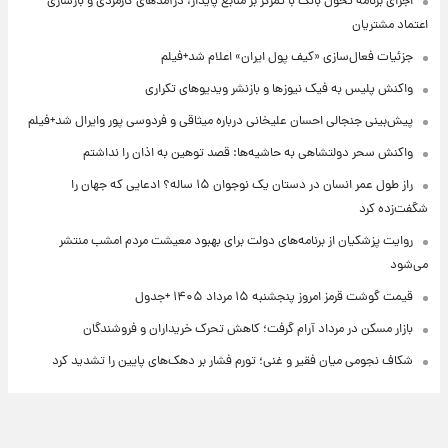
اجرای برنامه تحول بانک با تمرکز بر منابع پایدار، درآمدهای کارمزدی و بازسازی
اعتماد مشتریان
جزئیات فعال‌سازی «کیف پول ایران» اعلام شد+فیلم
واکنش پلیس به فیک نیوزها و بازنشر ویدیوهای تکراری
پیش‌بینی جنجالی احسان علیخانی درباره میثاقی و فردوسی پور وایرال شد+فیلم
واکنش سحر دولتشاهی به حاشیه‌ها: قصد توهین به اذان را نداشتم
راز طول عمر انسان در دستان یک نوجوان ۱۵ ساله؟ ادعایی که جهان را
شگفت‌زده کرد
روایت پزشکیان از برنامه‌های دولت برای بهبود معیشت مردم امشب منتشر
می‌شود
قیمت گوشت قرمز امروز پنجشنبه ۱۵ مرداد ۱۴۰۵ +جدول
بازار مسکن در مرداد آرام گرفت؛ کاهش تحرک خریداران و فروشندگان
شکاف نجومی میان فقیر و غنی؛ تورم فشار بر دهک‌های پایین را تشدید کرد