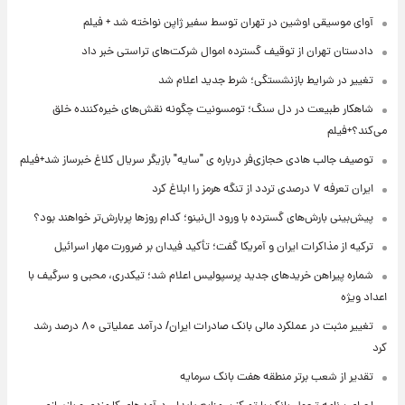
آوای موسیقی اوشین در تهران توسط سفیر ژاپن نواخته شد + فیلم
دادستان تهران از توقیف گسترده اموال شرکت‌های تراستی خبر داد
تغییر در شرایط بازنشستگی؛ شرط جدید اعلام شد
شاهکار طبیعت در دل سنگ؛ تومسونیت چگونه نقش‌های خیره‌کننده خلق
می‌کند؟+فیلم
توصیف جالب هادی حجازی‌فر درباره ی "سایه" بازیگر سریال کلاغ خبرساز شد+فیلم
ایران تعرفه ۷ درصدی تردد از تنگه هرمز را ابلاغ کرد
پیش‌بینی بارش‌های گسترده با ورود ال‌نینو؛ کدام روزها پربارش‌تر خواهند بود؟
ترکیه از مذاکرات ایران و آمریکا گفت؛ تأکید فیدان بر ضرورت مهار اسرائیل
شماره پیراهن خریدهای جدید پرسپولیس اعلام شد؛ تیکدری، محبی و سرگیف با
اعداد ویژه
تغییر مثبت در عملکرد مالی بانک صادرات ایران/ درآمد عملیاتی ۸۰ درصد رشد
کرد
تقدیر از شعب برتر منطقه هفت بانک سرمایه