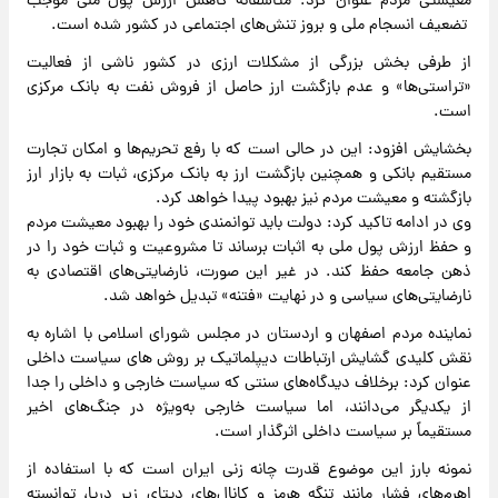
معیشتی مردم عنوان کرد: متاسفانه کاهش ارزش پول ملی موجب
تضعیف انسجام ملی و بروز تنش‌های اجتماعی در کشور شده است.
از طرفی بخش بزرگی از مشکلات ارزی در کشور ناشی از فعالیت
«تراستی‌ها» و عدم بازگشت ارز حاصل از فروش نفت به بانک مرکزی
است.
بخشایش افزود: این در حالی است که با رفع تحریم‌ها و امکان تجارت
مستقیم بانکی و همچنین بازگشت ارز به بانک مرکزی، ثبات به بازار ارز
بازگشته و معیشت مردم نیز بهبود پیدا خواهد کرد.
وی در ادامه تاکید کرد: دولت باید توانمندی خود را بهبود معیشت مردم
و حفظ ارزش پول ملی به اثبات برساند تا مشروعیت و ثبات خود را در
ذهن جامعه حفظ کند. در غیر این صورت، نارضایتی‌های اقتصادی به
نارضایتی‌های سیاسی و در نهایت «فتنه» تبدیل خواهد شد.
نماینده مردم اصفهان و اردستان در مجلس شورای اسلامی با اشاره به
نقش کلیدی گشایش ارتباطات دیپلماتیک بر روش های سیاست داخلی
عنوان کرد: برخلاف دیدگاه‌های سنتی که سیاست خارجی و داخلی را جدا
از یکدیگر می‌دانند، اما سیاست خارجی به‌ویژه در جنگ‌های اخیر
مستقیماً بر سیاست داخلی اثرگذار است.
نمونه بارز این موضوع قدرت چانه زنی ایران است که با استفاده از
اهرم‌های فشار مانند تنگه هرمز و کانال‌های دیتای زیر دریا، توانسته