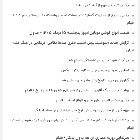
یک پیش‌بینی مهم از آینده بازار طلا
یحیی سریع از عملیات گسترده تجمعات نظامی وابسته به عربستان خبر داد +
فیلم
قیمت انواع گوشی موبایل امروز پنجشنبه ۱۵ مرداد ۱۴۰۵ + جدول
گزارش جدید آسوشیتدپرس آسیب مغزی صدها نظامی آمریکایی در جنگ علیه
ایران
جزئیات شرط جدید بازنشستگی اعلام شد
استوری مهدی طارمی برای ستاره اینتر + عکس
گران‌ترین خرید تاریخ رئال مادرید رونمایی شد
روایت جالب نیک آفرین سماواتی از هم بازی شدن با امین تارخ + فیلم
یک روایت جالب از زبان بدن و انواع لبخند + فیلم
بهره گیری از معماری ایرانی در طرح های ایتالیایی برا مقابله با گرما
پادشاه کوه ها در منظومه شمسی / اورست در برابر این هیولا یک شوخی است +
فیلم
هنرنمایی روزبه حصاری آن هم بدون بدلکار + فیلم