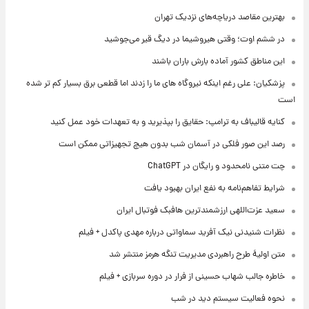
بهترین مقاصد دریاچه‌های نزدیک تهران
در ششم اوت؛ وقتی هیروشیما در دیگ قیر می‌جوشید
این مناطق کشور آماده بارش باران باشند
پزشکیان: علی رغم اینکه نیروگاه های ما را زدند اما قطعی برق بسیار کم تر شده
است
کنایه قالیباف به ترامپ: حقایق را بپذیرید و به تعهدات خود عمل کنید
رصد این صور فلکی در آسمان شب بدون هیچ تجهیزاتی ممکن است
چت متنی نامحدود و رایگان در ChatGPT
شرایط تفاهم‌نامه به نفع ایران بهبود یافت
سعید عزت‌اللهی ارزشمندترین هافبک فوتبال ایران
نظرات شنیدنی نیک آفرید سماواتی درباره مهدی پاکدل + فیلم
متن اولیۀ طرح راهبردی مدیریت تنگه هرمز منتشر شد
خاطره جالب شهاب حسینی از فرار در دوره سربازی + فیلم
نحوه فعالیت سیستم دید در شب