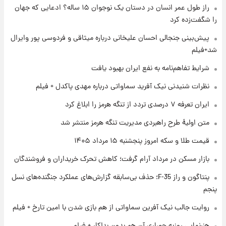
راز طول عمر انسان در دستان یک نوجوان ۱۵ ساله؟ ادعایی که جهان
قیمت سکه و طلا فردا
را شگفت‌زده کرد
۱ روز پیش
پیش‌بینی جنجالی احسان علیخانی درباره میثاقی و فردوسی پور وایرال
فال حافظ پنجشنبه ۱۵ مرداد ماه ۱۴۰۵
شد+فیلم
شرایط تفاهم‌نامه به نفع ایران بهبود یافت
۱ روز پیش
نظرات شنیدنی نیک آفرید سماواتی درباره مهدی پاکدل + فیلم
فال قهوه روزانه پنجشنبه ۱۵ مرداد ماه ۱۴۰۵
ایران تعرفه ۷ درصدی تردد از تنگه هرمز را ابلاغ کرد
متن اولیۀ طرح راهبردی مدیریت تنگه هرمز منتشر شد
۱ روز پیش
قیمت طلا و سکه امروز پنجشنبه ۱۵ مرداد ۱۴۰۵
فال روزانه واقعی پنجشنبه ۱۵ مرداد ۱۴۰۵
بازار مسکن در مرداد آرام گرفت؛ کاهش تحرک خریداران و فروشندگان
پنتاگون و راز F-35؛ حذف بی‌سابقه گزارش‌های عملکرد جنگنده‌های نسل
۱ روز پیش
ارزش سهام عدالت برای امروز چهارشنبه ۱۴ مرداد
پنجم
+ جدول
روایت جالب نیک آفرین سماواتی از هم بازی شدن با امین تارخ + فیلم