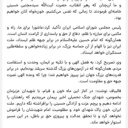
و ما آن‌چنان که رهبر انقلاب، حضرت آیت‌الله سیدمجتبی حسینی
خامنه‌ای فرمودند تا زمانی که نفس می‌کشیم، خون‌خواه آنان خواهیم
بود.
رئیس مجلس شورای اسلامی ایران تأکید کرد:عاشورا برای ما، راه و
مکتبی برای مبارزه با ظلم، دفاع از حق و پاسداری از کرامت انسان است.
همان‌گونه که امام حسین علیه‌السلام در برابر جبهه ظلم ایستاد، ملت
ایران نیز با الهام از آن حماسه بزرگ، در برابر زیاده‌خواهی و سلطه‌طلبی
مستکبران خواهد ایستاد.
وی تصریح کرد: به فضل الهی و با تکیه بر ایمان، وحدت و استقامت
مردم، همان‌گونه که در آزمون‌های بزرگ گذشته سربلند بوده‌ایم، در برابر
قدرت‌های بزرگ جهان نیز پیروز خواهیم شد؛ چرا که وعده الهی نصرت
جبهه حق و مقاومت است.
قالیباف نوشت: در آغاز این ماه خون و قیام، با شهیدان عزیزمان
بخصوص، شهدای جنگ تحمیلی اخیر پیمان می‌بندیم که راهشان را
ادامه دهیم و پرچم عزت و آزادگی حسینی را برافراشته نگه داریم. ملت
ایران، خون پاک شهدای خود و مظلومیت امام شهیدشان را فراموش
نخواهد کرد و تا تحقق عدالت و پیروزی حق بر باطل، در این مسیر
استوار خواهد ماند.