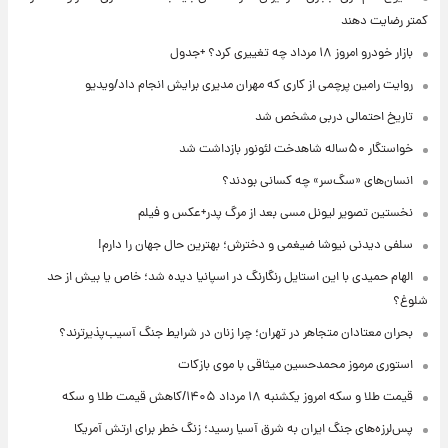
کمتر رضایت دهند
بازار خودرو امروز ۱۸ مرداد چه تغییری کرد؟ +جدول
روایت رامین پرچمی از کاری که مهران مدیری برایش انجام داد/ویدیو
تاریخ احتمالی دربی مشخص شد
خواستگار ۵۰ساله شاهدخت لئونور بازداشت شد
انسان‌های «سگ‌سر» چه کسانی بودند؟
نخستین تصویر لیونل مسی بعد از مرگ پدر+عکس و فیلم
سلفی دیدنی نیوشا ضیغمی و دخترش؛ بهترین حال جهان را دارم!
الهام حمیدی با این استایل رنگارنگ در اسپانیا دیده شد؛ خاص یا بیش از حد
شلوغ؟
بحران معتادان متجاهر در تهران؛ چرا زنان در شرایط جنگ آسیب‌پذیرترند؟
استوری مرموز محمدحسین میثاقی با موی بازکات
قیمت طلا و سکه امروز یکشنبه ۱۸ مرداد ۱۴۰۵/کاهش قیمت طلا و سکه
پس‌لرزه‌های جنگ ایران به شرق آسیا رسید؛ زنگ خطر برای ارتش آمریکا