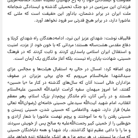
مقاومت و ایستادگی خود را به رخ جهانیان کشیده است. حماسه‌آفرینی
فرزندان این سرزمین در دو جنگ تحمیلی گذشته و ایستادگی شجاعانه
ملت ایران در برابر دشمنان، یادآور این حقیقت است که ملتی که
عاشورا دارد، در برابر هیچ قدرتی سر فرود نخواهد آورد.
قالیباف نوشت: شهدای عزیز این نبرد، ادامه‌دهندگان راه شهدای کربلا و
دفاع مقدس هشت‌ساله هستند؛ مردانی که با خون خود از عزت، امنیت
و استقلال ایران اسلامی پاسداری کردند و ثابت کردند که در فرهنگ
حسینی، شهادت پایان راه نیست، بلکه آغاز ماندگاری یک آرمان است.
وی اضافه کرد: امسال در حالی به استقبال هیئت‌ها و مجالس عزای
سیدالشهدا علیه‌السلام می‌رویم که جای برخی عزیزان در صفوف
عزاداران خالی است؛ آنان که سال‌های گذشته در کنار ما «یا حسین»
گفتند، اما امروز میهمان سفره کرامت اباعبدالله الحسین علیه‌السلام
هستند و در رأس آنان، نام ماندگار پرچم‌دار بزرگ اسلام، رهبر معظم
انقلاب، امام شهید آیت‌الله سیدعلی حسینی خامنه‌ای (رضوان‌الله تعالی
علیه) ‌قرار دارد، شهید والامقامی که حسینی شدن، حسینی زیستن و
حسینی رفتن را به ما آموختند و پرچم نهضت عاشورا با شعار آزادی و
حق‌طلبی را از خمینی کبیر رحمت‌الله‌علیه به صالح پس از خویش سپردند
و ما را با داغی عظیم تنها گذاشتند. یاد شهدا و همه دلباختگان حسینی
که میان ما نیستند، در هر پرچم عزا و هر اشک عاشقانه زنده خواهد ماند