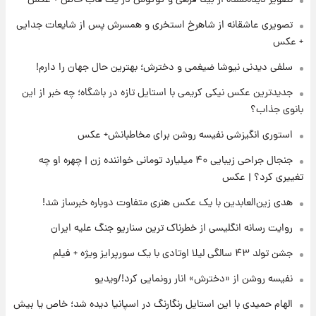
۱۳ ساعت پیش
تصویری عاشقانه از شاهرخ استخری و همسرش پس از شایعات جدایی
فال قهوه روزانه یکشنبه ۱۸ مرداد ماه ۱۴۰۵
+ عکس
سلفی دیدنی نیوشا ضیغمی و دخترش؛ بهترین حال جهان را دارم!
۱۴ ساعت پیش
جدیدترین عکس نیکی کریمی با استایل تازه در باشگاه؛ چه خبر از این
فال روزانه واقعی یکشنبه ۱۸ مرداد ۱۴۰۵
بانوی جذاب؟
استوری انگیزشی نفیسه روشن برای مخاطبانش+ عکس
۲۲ ساعت پیش
جنجال جراحی زیبایی ۴۰ میلیارد تومانی خواننده زن | چهره او چه
ارزش سهام عدالت برای امروز ۱۷ مرداد ۱۴۰۵ +
جدول
تغییری کرد؟ | عکس
هدی زین‌العابدین با یک عکس هنری متفاوت دوباره خبرساز شد!
۲۳ ساعت پیش
لیونل مسی عزادار شد! + جزئیات
روایت رسانه انگلیسی از خطرناک ترین سناریو جنگ علیه ایران
جشن تولد ۴۳ سالگی لیلا اوتادی با یک سورپرایز ویژه + فیلم
نفیسه روشن از «دخترش» انار رونمایی کرد!/ویدیو
الهام حمیدی با این استایل رنگارنگ در اسپانیا دیده شد؛ خاص یا بیش