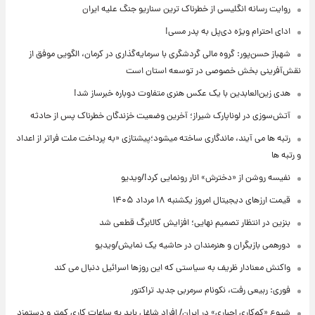
روایت رسانه انگلیسی از خطرناک ترین سناریو جنگ علیه ایران
ادای احترام ویژه دی‌پل به پدر مسی!
شهباز حسن‌پور: گروه مالی گردشگری با سرمایه‌گذاری در کرمان، الگویی موفق از
نقش‌آفرینی بخش خصوصی در توسعه استان است
هدی زین‌العابدین با یک عکس هنری متفاوت دوباره خبرساز شد!
آتش‌سوزی در لوناپارک شیراز؛ آخرین وضعیت خزندگان خطرناک پس از حادثه
رتبه ها می آیند، ماندگاری ساخته میشود؛پیشتازی «به پرداخت ملت فراتر از اعداد
و رتبه ها
نفیسه روشن از «دخترش» انار رونمایی کرد!/ویدیو
قیمت ارزهای دیجیتال امروز یکشنبه ۱۸ مرداد ۱۴۰۵
بنزین در انتظار تصمیم نهایی؛ افزایش کالابرگ قطعی شد
دورهمی بازیگران و هنرمندان در حاشیه یک نمایش/ویدیو
واکنش معنادار ظریف به سیاستی که این روزها اسرائیل دنبال می کند
فوری: ربیعی رفت، نکونام سرمربی جدید تراکتور
شیوع «کم‌کاری اجباری» در ایران/ افراد شاغل باید به ساعات کاری کمتر و دستمزد