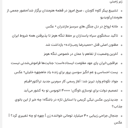
زیر زمینی
تشییع پیکر کاوه کاویان ، صبح امروز در قطعه هنرمندان برگزار شد/حضور جمعی از
هنرمندان/ویدیو
خانه ارواح در دل جنگل های سرسبز مازندران + عکس
تاکید سخنگوی سپاه پاسداران بر حفظ تنگه هرمز تا پذیرفتن همه شروط ایران
مظنون اصلی قتل «حمیدرضا رجب‌زاده» بازداشت شد
آخرین وضعیت از تفاهم با عمان در خصوص تنگه هرمز
عراقچی:ایران پای عهد مقاومت ایستاده‌است؛ جنایت‌ها فراموش‌شدنی نیست
پست احساسی و غم انگیز سوسن پرور برای زنده یاد ماهچهره خلیلی+ عکس
جواد نکونام وارد تبریز شد؛ آغاز رسمی کار سرمربی جدید تراکتور+فیلم
تصمیم دولت برای نوسازی ناوگان؛ ۴۰۰۰ اتوبوس نو به کشور می‌آید
جدیدترین عکس نیکی کریمی با استایل تازه در باشگاه؛ چه خبر از این بانوی
جذاب؟
جنجال جراحی زیبایی ۴۰ میلیارد تومانی خواننده زن | چهره او چه تغییری کرد؟ |
عکس