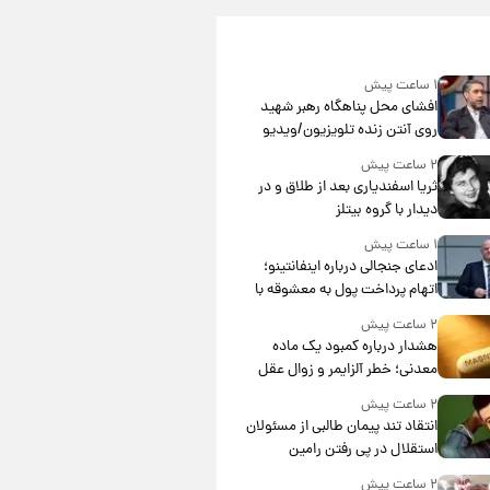
۱ ساعت پیش
افشای محل پناهگاه‌ رهبر شهید
روی آنتن زنده تلویزیون/ویدیو
۲ ساعت پیش
ثریا اسفندیاری بعد از طلاق و در
دیدار با گروه بیتلز
۱ ساعت پیش
ادعای جنجالی درباره اینفانتینو؛
اتهام پرداخت پول به معشوقه با
درآمد یوفا
۲ ساعت پیش
هشدار درباره کمبود یک ماده
معدنی؛ خطر آلزایمر و زوال عقل
افزایش می‌یابد؟
۲ ساعت پیش
انتقاد تند پیمان طالبی از مسئولان
استقلال در پی رفتن رامین
رضاییان+ عکس
۲ ساعت پیش