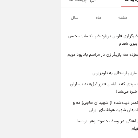
پربحث ها
تصاویر کمتر دیده‌شده از شهیدان
حاجی‌زاده و باقری؛ فرماندهان
شهید هوافضای ایران
هفته
ماه
سال
۱ روز پیش
قیمت خودروهای سایپا تغییر کرد؛
لیست قیمت جمعه ۱۶ مرداد
برگزاری فارس درباره خبر انتصاب محسن
منتشر شد
۱ روز پیش
بیری شعام
جدول قیمت ایران‌خودرو امروز
جمعه ۱۶ مرداد؛ قیمت‌ها تغییر کرد
‌زده سه بازیگر زن در مراسم یادبود مریم
۱ روز پیش
قیمت طلا و سکه امروز جمعه ۱۶
ازیار لرستانی به تلویزیون
مرداد ۱۴۰۵ +جدول
مردی که با لباس «عزرائیل» به بیماران
خیره می‌شد!
متر دیده‌شده از شهیدان حاجی‌زاده و
اندهان شهید هوافضای ایران
ی آهنگی در وصف حضرت زهرا توسط
یلم