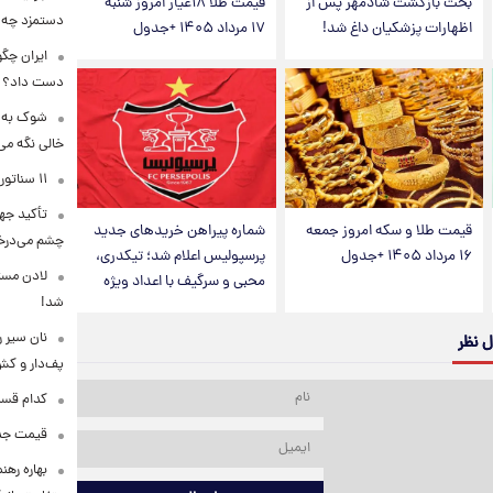
بحث بازگشت شادمهر پس از
قیمت طلا ۱۸عیار امروز شنبه
دستمزد چه ز
اظهارات پزشکیان داغ شد!
۱۷ مرداد ۱۴۰۵ +جدول
ایران چگو
دست داد؟
شوک به با
خالی نگه می‌
۱۱ سناتور آمریکا علیه ادامه جنگ با ایران وارد عمل شدند
تأکید جها
قیمت طلا و سکه امروز جمعه
شماره پیراهن خریدهای جدید
چشم می‌درخ
۱۶ مرداد ۱۴۰۵ +جدول
پرسپولیس اعلام شد؛ تیکدری،
محبی و سرگیف با اعداد ویژه
شد!
ل نظر
پف‌دار و کش‌
کدام قسم
قیمت جدی
بهاره رهن