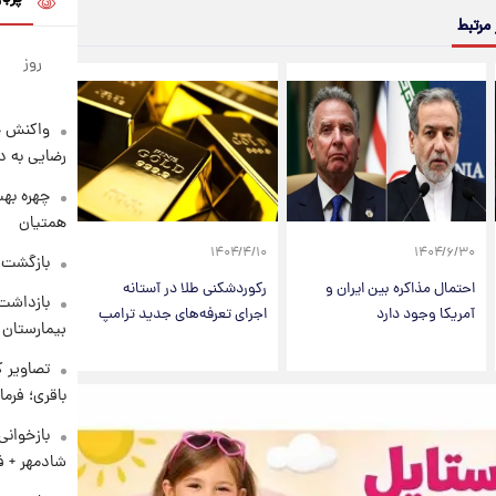
 مرتبط
روز
واکنش خ
رضایی به د
چهره بهت
همتیان
۱۴۰۴/۴/۱۰
۱۴۰۴/۶/۳۰
بازگشت م
احتمال مذاکره بین ایران و
رکوردشکنی طلا در آستانه
بازداشت 
آمریکا وجود دارد
اجرای تعرفه‌های جدید ترامپ
بیمارستان 
تصاویر ک
باقری؛ فرم
بازخوان
شادمهر + ف