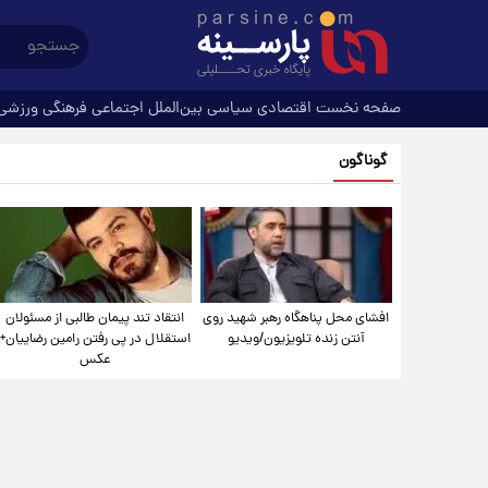
صفحه نخست
اقتصادی
سیاسی
بین‌الملل
اجتماعی
فرهنگی
ورزشی
گوناگون
افشای محل پناهگاه‌ رهبر شهید روی
انتقاد تند پیمان طالبی از مسئولان
آنتن زنده تلویزیون/ویدیو
استقلال در پی رفتن رامین رضاییان+
عکس