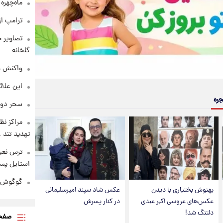
ماه‌چهره
ترامپ از
تصاویر ج
گلخانه
واکنش هم
این علائ
جره
سحر دول
مراکز نظ
تهدید تند
ترس نعیم
استایل پسر
گوگوش در
بهنوش بختیاری با دیدن
عکس شاد سپند امیرسلیمانی
عکس‌های عروسی اکبر عبدی
در کنار پسرش
دلتنگ شد!
صفحه