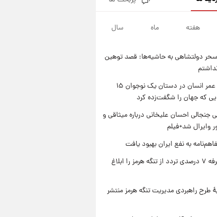
پربحث ها
فال قهوه روزانه پنجشنبه ۱۵ مرداد
ماه ۱۴۰۵
هفته
ماه
سال
۱ روز پیش
فال روزانه واقعی پنجشنبه ۱۵
مرداد ۱۴۰۵
حر دولتشاهی به حاشیه‌ها: قصد توهین
۱ روز پیش
نداشتم
ارزش سهام عدالت برای امروز
چهارشنبه ۱۴ مرداد + جدول
راز طول عمر انسان در دستان یک نوجوان ۱۵
یی که جهان را شگفت‌زده کرد
۱ روز پیش
آغاز طرح جدید فروش مشارکت در
 جنجالی احسان علیخانی درباره میثاقی و
تولید سایپا؛ نام خودرو، مبلغ پیش
 وایرال شد+فیلم
پرداخت و زمان تحویل | سود
مشارکت چند درصد است؟
اهم‌نامه به نفع ایران بهبود یافت
ایران تعرفه ۷ درصدی تردد از تنگه هرمز را ابلاغ
ۀ طرح راهبردی مدیریت تنگه هرمز منتشر