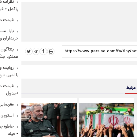
نظرات شن
پاکدل + فی
قیمت طلا و 
بازار مس
خریداران و
عملکرد جنگ
روایت ج
با امین تار
 مرتبط
+جدول
هنرنمایی
استوری م
خاطره جا
+ فیلم