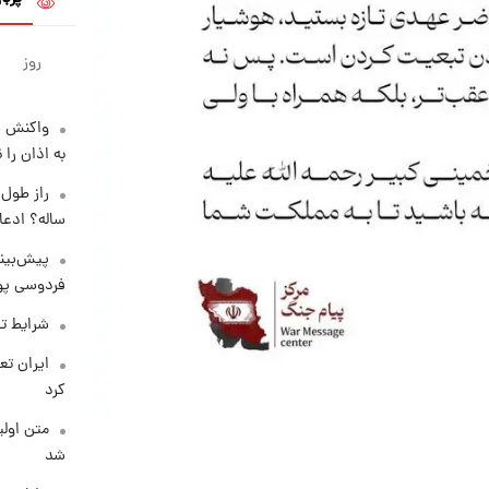
روز
واکنش س
به اذان را 
ساله؟ ادعا
پیش‌بینی
فردوسی پور
شرایط تف
کرد
متن اولی
شد