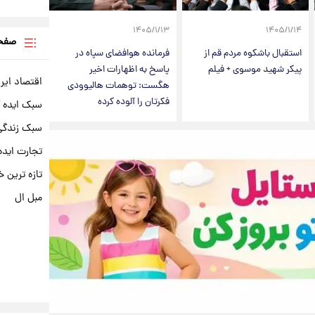
۱۴۰۵/۱/۱۳
۱۴۰۵/۱/۱۴
صفحه
استقبال باشکوه مردم قم از
فرمانده هوافضای سپاه در
پیکر شهید موسوی + فیلم
پاسخ به اظهارات اخیر
اقتصاد ایر
هگست: توهمات هالیوودی
فکرتان را آلوده کرده
سبک ایده 
سبک زندگی 
تجارت ایده
تازه ترین خ
مبل ال