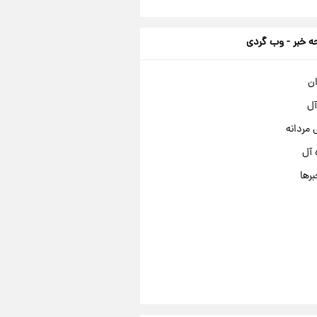
 خبر - وب گردی
ان
آل
مردانه
 آل
برها