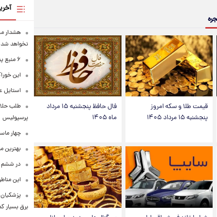
آخری
جره
هشدار محس
نخواهد شد
۶ منبع پنهان ویتامین C
این خوراک
استایل ع
طلب حلالی
قیمت طلا و سکه امروز
فال حافظ پنجشنبه ۱۵ مرداد
پنجشنبه ۱۵ مرداد ۱۴۰۵
ماه ۱۴۰۵
پرسپولیس
چهار ماس
بهترین م
در ششم ا
این مناطق
پزشکیان: 
برق بسیار ک