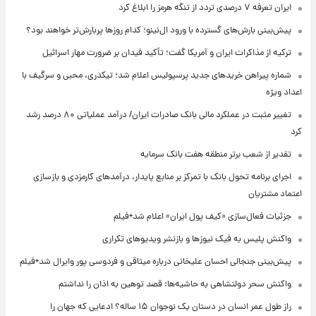
ایران تعرفه ۷ درصدی تردد از تنگه هرمز را ابلاغ کرد
پیش‌بینی بارش‌های گسترده با ورود ال‌نینو؛ کدام روزها پربارش‌تر خواهند بود؟
ترکیه از مذاکرات ایران و آمریکا گفت؛ تأکید فیدان بر ضرورت مهار اسرائیل
شماره پیراهن خریدهای جدید پرسپولیس اعلام شد؛ تیکدری، محبی و سرگیف با
اعداد ویژه
تغییر مثبت در عملکرد مالی بانک صادرات ایران/ درآمد عملیاتی ۸۰ درصد رشد
کرد
تقدیر از شعب برتر منطقه هفت بانک سرمایه
اجرای برنامه تحول بانک با تمرکز بر منابع پایدار، درآمدهای کارمزدی و بازسازی
اعتماد مشتریان
جزئیات فعال‌سازی «کیف پول ایران» اعلام شد+فیلم
واکنش پلیس به فیک نیوزها و بازنشر ویدیوهای تکراری
پیش‌بینی جنجالی احسان علیخانی درباره میثاقی و فردوسی پور وایرال شد+فیلم
واکنش سحر دولتشاهی به حاشیه‌ها: قصد توهین به اذان را نداشتم
راز طول عمر انسان در دستان یک نوجوان ۱۵ ساله؟ ادعایی که جهان را