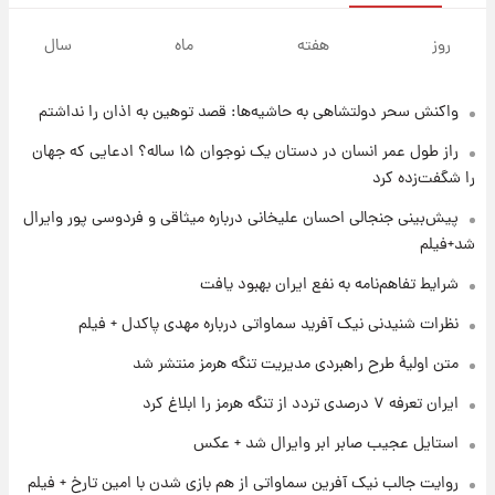
۱ روز پیش
شارژ جدید کالابرگ برای سه دهک؛ جزئیات اعلام
روز
هفته
ماه
سال
شد
واکنش سحر دولتشاهی به حاشیه‌ها: قصد توهین به اذان را نداشتم
۱ روز پیش
شرایط تازه فروش اقساطی سایپا اعلام شد؛
راز طول عمر انسان در دستان یک نوجوان ۱۵ ساله؟ ادعایی که جهان
شاهین، کوییک، اطلس، سهند و ساینا با اقساط
را شگفت‌زده کرد
بلندمدت + جدول
۱ روز پیش
پیش‌بینی جنجالی احسان علیخانی درباره میثاقی و فردوسی پور وایرال
سیگنال‌های جدید برای بازار طلا؛ پیش‌بینی
شد+فیلم
قیمت سکه و طلا فردا
شرایط تفاهم‌نامه به نفع ایران بهبود یافت
۱ روز پیش
نظرات شنیدنی نیک آفرید سماواتی درباره مهدی پاکدل + فیلم
فال حافظ پنجشنبه ۱۵ مرداد ماه ۱۴۰۵
متن اولیۀ طرح راهبردی مدیریت تنگه هرمز منتشر شد
ایران تعرفه ۷ درصدی تردد از تنگه هرمز را ابلاغ کرد
۱ روز پیش
استایل عجیب صابر ابر وایرال شد + عکس
فال قهوه روزانه پنجشنبه ۱۵ مرداد ماه ۱۴۰۵
روایت جالب نیک آفرین سماواتی از هم بازی شدن با امین تارخ + فیلم