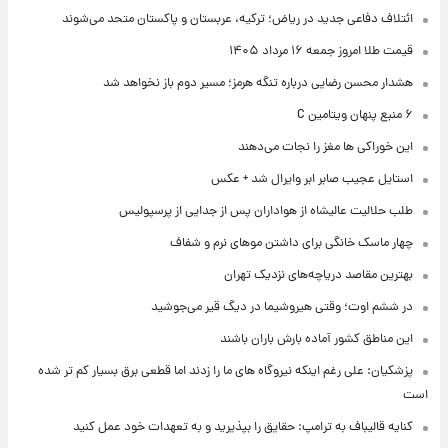
ائتلاف دفاعی جدید در ریاض؛ ترکیه، عربستان و پاکستان متحد می‌شوند
قیمت طلا امروز جمعه ۱۶ مرداد ۱۴۰۵
هشدار محسن رضایی درباره تنگه هرمز؛ مسیر دوم باز نخواهد شد
۶ منبع پنهان ویتامین C
این خوراکی ها مغز را نجات می‌دهند
استایل عجیب صابر ابر وایرال شد + عکس
طلب حلالیت عالیشاه از هواداران پس از جدایی از پرسپولیس
چهار ماسک خانگی برای داشتن موهای نرم و شفاف
بهترین مقاصد دریاچه‌های نزدیک تهران
در ششم اوت؛ وقتی هیروشیما در دیگ قیر می‌جوشید
این مناطق کشور آماده بارش باران باشند
پزشکیان: علی رغم اینکه نیروگاه های ما را زدند اما قطعی برق بسیار کم تر شده
است
کنایه قالیباف به ترامپ: حقایق را بپذیرید و به تعهدات خود عمل کنید