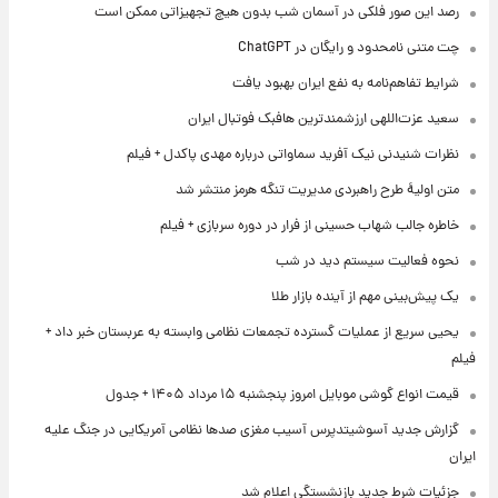
رصد این صور فلکی در آسمان شب بدون هیچ تجهیزاتی ممکن است
چت متنی نامحدود و رایگان در ChatGPT
شرایط تفاهم‌نامه به نفع ایران بهبود یافت
سعید عزت‌اللهی ارزشمندترین هافبک فوتبال ایران
نظرات شنیدنی نیک آفرید سماواتی درباره مهدی پاکدل + فیلم
متن اولیۀ طرح راهبردی مدیریت تنگه هرمز منتشر شد
خاطره جالب شهاب حسینی از فرار در دوره سربازی + فیلم
نحوه فعالیت سیستم دید در شب
یک پیش‌بینی مهم از آینده بازار طلا
یحیی سریع از عملیات گسترده تجمعات نظامی وابسته به عربستان خبر داد +
فیلم
قیمت انواع گوشی موبایل امروز پنجشنبه ۱۵ مرداد ۱۴۰۵ + جدول
گزارش جدید آسوشیتدپرس آسیب مغزی صدها نظامی آمریکایی در جنگ علیه
ایران
جزئیات شرط جدید بازنشستگی اعلام شد