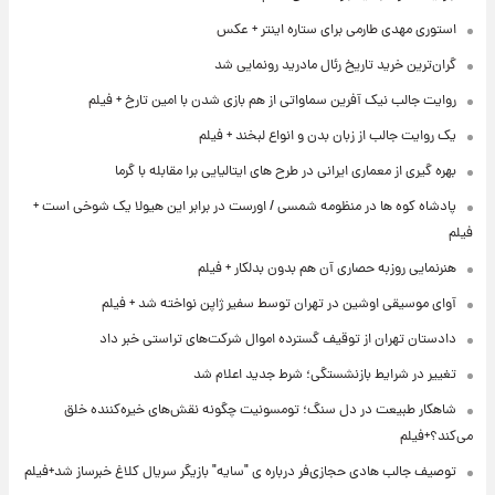
استوری مهدی طارمی برای ستاره اینتر + عکس
گران‌ترین خرید تاریخ رئال مادرید رونمایی شد
روایت جالب نیک آفرین سماواتی از هم بازی شدن با امین تارخ + فیلم
یک روایت جالب از زبان بدن و انواع لبخند + فیلم
بهره گیری از معماری ایرانی در طرح های ایتالیایی برا مقابله با گرما
پادشاه کوه ها در منظومه شمسی / اورست در برابر این هیولا یک شوخی است +
فیلم
هنرنمایی روزبه حصاری آن هم بدون بدلکار + فیلم
آوای موسیقی اوشین در تهران توسط سفیر ژاپن نواخته شد + فیلم
دادستان تهران از توقیف گسترده اموال شرکت‌های تراستی خبر داد
تغییر در شرایط بازنشستگی؛ شرط جدید اعلام شد
شاهکار طبیعت در دل سنگ؛ تومسونیت چگونه نقش‌های خیره‌کننده خلق
می‌کند؟+فیلم
توصیف جالب هادی حجازی‌فر درباره ی "سایه" بازیگر سریال کلاغ خبرساز شد+فیلم