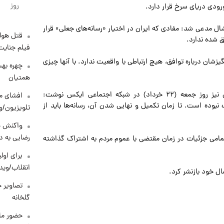
روز
ودی دریای سرخ قرار دارد.
ال مدعی شد: مفادی که ایران در اختیار «رسانه‌های جعلی» قرار
قتل هول
ق شده ندارد.
فیلم جنایت
گیزشان درباره توافق، هیچ ارتباطی با واقعیت ندارد. با آنها چیزی
چهره بهت
همتیان
سید عباس عراقچی وزیر امور خارجه جمهوری اسلامی ایران نیز روز جمعه (۲۲ خرداد) در شبکه اجتماعی ایکس نوشت:
افشای مح
 نبوده است. تا زمان تکمیل و نهایی شدن آن، رسانه‌ها باید از
تلویزیون/و
واکنش خ
رضایی به د
تمامی جزئیات در زمان مقتضی با عموم مردم به اشتراک گذاشته
برای اولی
انقلاب/وید
ل خود بازنشر کرد.
تصاویر ج
گلخانه
حضور ماز