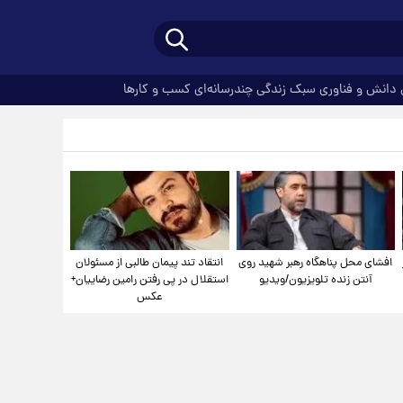
دانش و فناوری
سبک زندگی
چندرسانه‌ای
کسب و کارها
افشای محل پناهگاه‌ رهبر شهید روی
انتقاد تند پیمان طالبی از مسئولان
آنتن زنده تلویزیون/ویدیو
استقلال در پی رفتن رامین رضاییان+
عکس