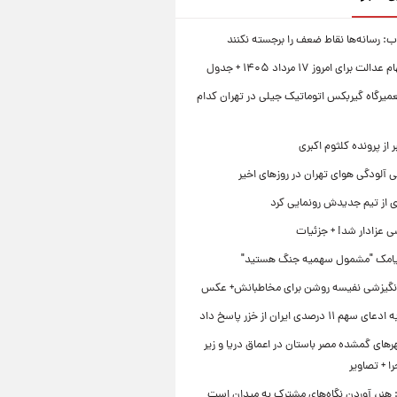
اب: رسانه‌ها نقاط ضعف را برجسته نکنند
 برای امروز ۱۷ مرداد ۱۴۰۵ + جدول
میرگاه گیربکس اتوماتیک جیلی در تهران کدام
 از پرونده کلثوم اکبری
 آلودگی هوای تهران در روزهای اخیر
ی از تیم جدیدش رونمایی کرد
ی عزادار شد! + جزئیات
یامک "مشمول سهمیه جنگ هستید"
نگیزشی نفیسه روشن برای مخاطبانش+ عکس
۱۱ درصدی ایران از خزر پاسخ داد
ای گمشده مصر باستان در اعماق دریا و زیر
 + تصاویر
 هنر، آوردن نگاه‌های مشترک به میدان است