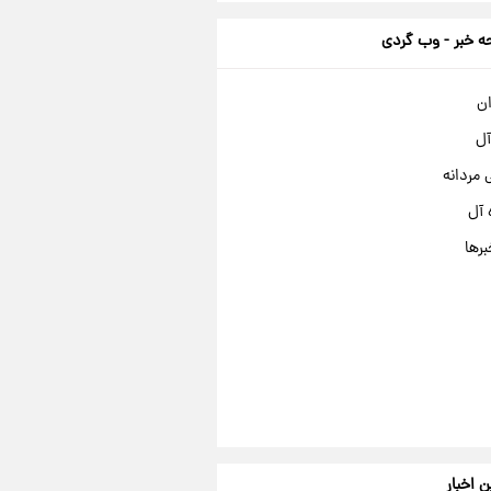
 خبر - وب گردی
ان
آل
مردانه
 آل
برها
ن اخبار