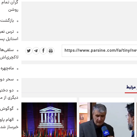
گران تمام ش
روشن
بازگشت م
ترس نعیم
استایل پسر
سلفی‌های
لاکچری‌اش 
ماه‌چهره
سحر دول
 مرتبط
دو دختر 
دیگری از م
گوگوش در
الهام پا
خبرساز شد!