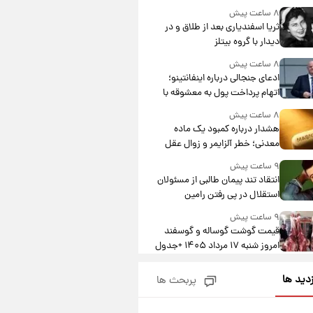
۸ ساعت پیش
ثریا اسفندیاری بعد از طلاق و در
دیدار با گروه بیتلز
۸ ساعت پیش
ادعای جنجالی درباره اینفانتینو؛
اتهام پرداخت پول به معشوقه با
درآمد یوفا
۸ ساعت پیش
هشدار درباره کمبود یک ماده
معدنی؛ خطر آلزایمر و زوال عقل
افزایش می‌یابد؟
۹ ساعت پیش
انتقاد تند پیمان طالبی از مسئولان
استقلال در پی رفتن رامین
رضاییان+ عکس
۹ ساعت پیش
قیمت گوشت گوساله و گوسفند
امروز شنبه ۱۷ مرداد ۱۴۰۵ +جدول
۱۰ ساعت پیش
زدید ها
پربحث ها
با قدرتمندترین و بادوام ترین
تانک جهان آشنا شوید+ فیلم