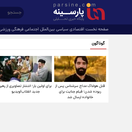
صفحه نخست
اقتصادی
سیاسی
بین‌الملل
اجتماعی
فرهنگی
ورزشی
گوناگون
قتل هولناک مداح سرشناس پس از
برای اولین بار؛ انتشار تصاویری از رهبر
ربوده شدن؛ فیلم جنایت برای
جدید انقلاب/ویدیو
خانواده ارسال شد