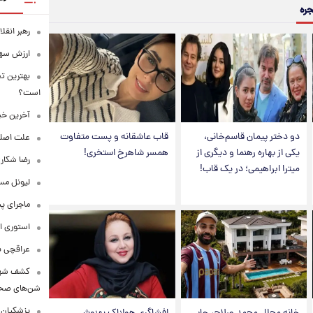
جره
رهبر انقل
ارزش سهام عدالت
بهترین تع
است؟
آخرین خبر
دو دختر پیمان قاسم‌خانی،
قاب عاشقانه و پست متفاوت
علت اصلی
یکی از بهاره رهنما و دیگری از
همسر شاهرخ استخری!
رضا شکار
میترا ابراهیمی؛ در یک قاب!
لیونل مس
ماجرای پ
استوری ا
عراقچی به ادعای سهم 
کشف شهره
شن‌های صحرا
پزشکیان: