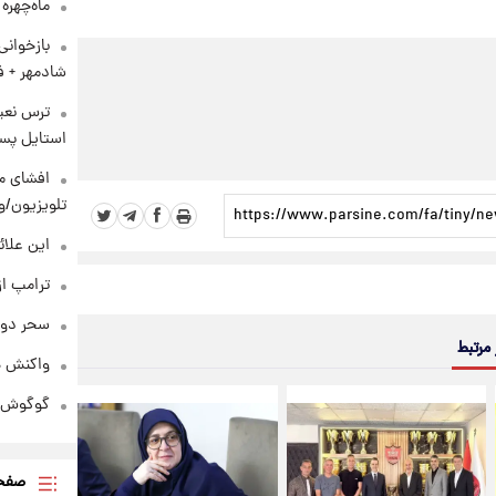
ماه‌چهره
بازخوان
شادمهر + ف
ترس نعیم
استایل پسر
افشای مح
تلویزیون/و
این علائ
ترامپ از
سحر دول
 مرتبط
واکنش هم
گوگوش در
صفحه