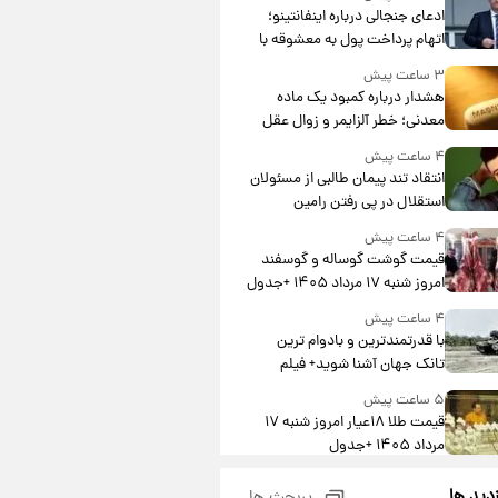
ادعای جنجالی درباره اینفانتینو؛
اتهام پرداخت پول به معشوقه با
درآمد یوفا
۳ ساعت پیش
هشدار درباره کمبود یک ماده
معدنی؛ خطر آلزایمر و زوال عقل
افزایش می‌یابد؟
۴ ساعت پیش
انتقاد تند پیمان طالبی از مسئولان
استقلال در پی رفتن رامین
رضاییان+ عکس
۴ ساعت پیش
قیمت گوشت گوساله و گوسفند
امروز شنبه ۱۷ مرداد ۱۴۰۵ +جدول
۴ ساعت پیش
با قدرتمندترین و بادوام ترین
تانک جهان آشنا شوید+ فیلم
۵ ساعت پیش
قیمت طلا ۱۸عیار امروز شنبه ۱۷
مرداد ۱۴۰۵ +جدول
۵ ساعت پیش
زدید ها