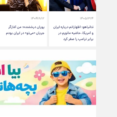
۱۴۰۴/۸/۱۲
۱۴۰۵/۳/۴
نتانیاهو: اظهاراتم درباره ایران
پوران درخشنده: من آغازگر
و آمریکا، حاشیه مانورم در
جریان «می‌تو» در ایران بودم
برابر ترامپ را صفر کرد