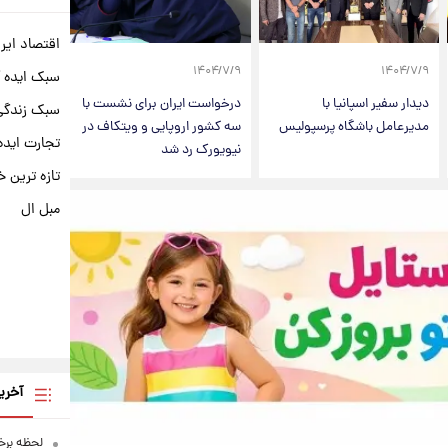
اقتصاد ایر
۱۴۰۴/۷/۹
۱۴۰۴/۷/۹
سبک ایده 
دیدار سفیر اسپانیا با
درخواست ایران برای نشست با
سبک زندگی 
مدیرعامل باشگاه پرسپولیس
سه کشور اروپایی و ویتکاف در
تجارت ایده
نیویورک رد شد
تازه ترین خ
مبل ال
آخری
لحظه برخو