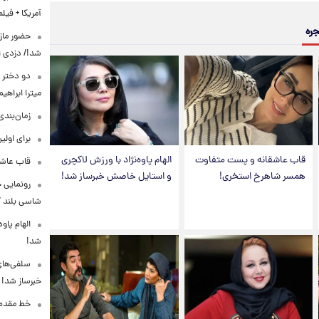
آمریکا + فیلم
جره
حضور مازی
شد!/ دزدی از
دو دختر پ
میترا ابراهی
زمان‌بندی جد
برای اولی
قاب عاشقانه و پست متفاوت
الهام پاوه‌نژاد با ورزش لاکچری
قاب عاشق
همسر شاهرخ استخری!
و استایل خاصش خبرساز شد!
شاسی بلند EREV در ایران
الهام پاو
شد!
سلفی‌های
خبرساز شد!
خط مقدم ن