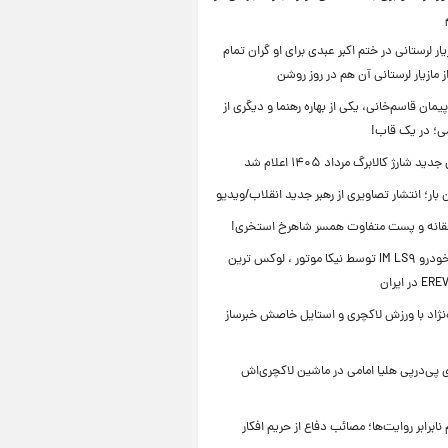
ار لرستانی در ختم اکبر عبدی برای او گران تمام
 مازیار لرستانی آن هم در روز روشن
یمان قاسم‌خانی، یکی از بهاره رهنما و دیگری از
می؛ در یک قاب!
ید شارژ کالابرگ مرداد ۱۴۰۵ اعلام شد
ن بار؛ انتشار تصاویری از رهبر جدید انقلاب/ویدیو
انه و پست متفاوت همسر شاهرخ استخری!
رونمایی خودرو IM LS۹ توسط نیکا موتور ، لوکس ترین
ه‌نژاد با ورزش لاکچری و استایل خاصش خبرساز
 پی‌درپی هلیا امامی در ماشین لاکچری‌اش
ابرابر روایت‌ها؛ مصائب دفاع از حریم افکار