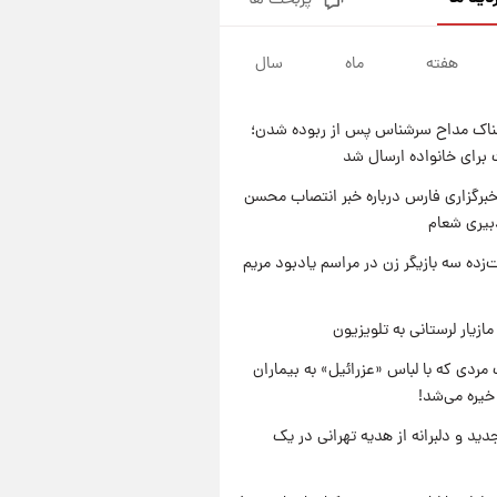
پربحث ها
قیمت محصولات ایران‌خودرو و
سایپا امروز شنبه ۱۷ مرداد ۱۴۰۵
هفته
ماه
سال
۱۹ ساعت پیش
یک پیش ‌بینی مهم برای قیمت
دلار، طلا و سکه شنبه ۱۷ مرداد
ناک مداح سرشناس پس از ربوده شدن؛
۱۴۰۵
۱۹ ساعت پیش
 برای خانواده ارسال شد
بازیکن به درد نخور استقلال با
مقصد اروپا این تیم را ترک کرد!
برگزاری فارس درباره خبر انتصاب محسن
بیری شعام
۱ روز پیش
تصاویر کمتر دیده‌شده از شهیدان
‌زده سه بازیگر زن در مراسم یادبود مریم
حاجی‌زاده و باقری؛ فرماندهان
شهید هوافضای ایران
ازیار لرستانی به تلویزیون
مردی که با لباس «عزرائیل» به بیماران
خیره می‌شد!
دید و دلبرانه از هدیه تهرانی در یک