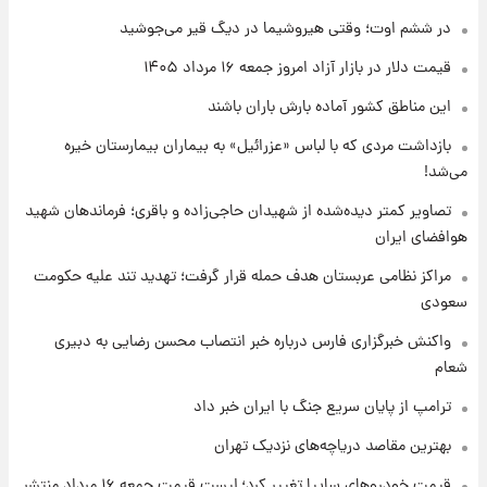
تغییر تند قیمت محصولات ایران‌خودرو و سایپا
امروز پنجشنبه ۱۵ مرداد ۱۴۰۵ +جدول
در ششم اوت؛ وقتی هیروشیما در دیگ قیر می‌جوشید
قیمت دلار در بازار آزاد امروز جمعه ۱۶ مرداد ۱۴۰۵
۱ روز پیش
این مناطق کشور آماده بارش باران باشند
قیمت طلا و سکه امروز پنجشنبه ۱۵ مرداد ۱۴۰۵
بازداشت مردی که با لباس «عزرائیل» به بیماران بیمارستان خیره
می‌شد!
۱ روز پیش
شارژ جدید کالابرگ برای سه دهک؛ جزئیات اعلام
تصاویر کمتر دیده‌شده از شهیدان حاجی‌زاده و باقری؛ فرماندهان شهید
شد
هوافضای ایران
مراکز نظامی عربستان هدف حمله قرار گرفت؛ تهدید تند علیه حکومت
سعودی
واکنش خبرگزاری فارس درباره خبر انتصاب محسن رضایی به دبیری
شعام
ترامپ از پایان سریع جنگ با ایران خبر داد
بهترین مقاصد دریاچه‌های نزدیک تهران
قیمت خودروهای سایپا تغییر کرد؛ لیست قیمت جمعه ۱۶ مرداد منتشر