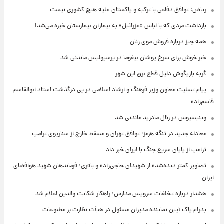
ریاض: توافق دفاعی با ترکیه و پاکستان علیه هیچ کشوری نیست
بازداشت مردی که با لباس «عزرائیل» به بیماران بیمارستان خیره می‌شد!
همه چیز درباره فروش موی زنان
خبر خوش برای سرخ پوشان بیفوما در پرسپولیس ماندنی شد
گربه بازیگوش دلیل قطع برق این شهر
پیام تسلیت معاون وزیر فرهنگ و ارشاد اسلامی در پی درگذشت استاد ابوالقاسم
قاسم‌زاده
وینیسیوس در رئال مادرید ماندنی شد
معادله جدید در تنگه هرمز؛ توافق تهران و مسقط خارج از سناریوی ترامپ
ترامپ از پایان سریع جنگ با ایران خبر داد
تصاویر کمتر دیده‌شده از شهیدان حاجی‌زاده و باقری؛ فرماندهان شهید هوافضای
ایران
هشدار درباره تخلفات سرویس مدارس؛ راهکار شکایت والدین اعلام شد
پدرام پاک آیین نماینده مدیران مسئول در هیأت نظارت بر مطبوعات