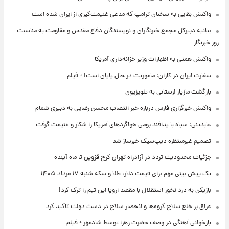
واکنش بقایی به سخنان ترامپ که مدعی غنیمت‌گیری از ایران شده است
بیانیه دبیرکل مجمع خبرنگاران و نویسندگان دفاع مقدس و مقاومت به مناسبت
روز خبرنگار
واکنش همتی به اظهارات وزیر خزانه‌داری آمریکا
سفارت ایران در کازان: ماموریت در حال پایان است! + فیلم
بازگشت مازیار لرستانی به تلویزیون
واکنش خبرگزاری فارس درباره خبر انتصاب محسن رضایی به دبیری شعام
عابدینی: سپاه با پدافند بومی هواگردهای آمریکا را شکار و غنیمت گرفت
تصمیم غیرمنتظره دیپ‌سیک خبرساز شد
جزئیات محدودیت تردد در آزادراه تهران کرج قزوین تا ماه آینده
یک پیش ‌بینی مهم برای قیمت دلار، طلا و سکه شنبه ۱۷ مرداد ۱۴۰۵
بازیکن به درد نخور استقلال با مقصد اروپا این تیم را ترک کرد!
عراق بر خلع سلاح گروه‌ها و انحصار سلاح در دست دولت تاکید کرد
بازخوانی آهنگی در وصف حضرت زهرا توسط شادمهر + فیلم