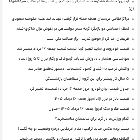
اربعین؛ حماسه باشکوه خدمت، ایثار و نجات جان انسان‌ها در مکتب سیدالشهدا
(ع)
مراکز نظامی عربستان هدف حمله قرار گرفت؛ تهدید تند علیه حکومت سعودی
لحظه احساسی دو بازیگر؛ گریه سحر دولتشاهی در آغوش غزل شاکری+فیلم
ظریفیان: مذاکره از موضع قدرت، ابزار صیانت ملی است
قیمت خودروهای سایپا تغییر کرد؛ لیست قیمت جمعه ۱۶ مرداد منتشر شد
هواشناسی هشدار داد: وزش تندباد، گردوخاک و رگبار باران تا ۵ روز آینده
واکنش ترامپ به افشای کمبود تسلیحات؛ دستور تحقیق صادر شد
۵ سال کار بیشتر برای این گروه از متقاضیان بازنشستگی
جدول قیمت ایران‌خودرو امروز جمعه ۱۶ مرداد؛ قیمت‌ها تغییر کرد
قیمت دلار در بازار آزاد امروز جمعه ۱۶ مرداد ۱۴۰۵
قیمت طلا و سکه امروز جمعه ۱۶ مرداد ۱۴۰۵ +جدول
کدام ورزش‌ها در گرما برای سالمندان مناسب‌ترند؟
پشت پرده عکس جدید ترامپ؛ مقام آمریکایی درباره وضعیت او چه گفت؟
ائتلاف دفاعی جدید در ریاض؛ ترکیه، عربستان و پاکستان متحد می‌شوند