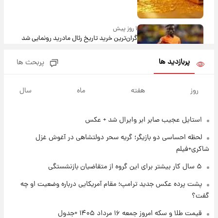
۱ روز پیش
گران‌ترین خرید تاریخ رئال مادرید رونمایی شد
پربازدید ها
پربحث ها
۱ روز پیش
پیش‌بینی بارش‌های گسترده با ورود ال‌نینو؛ کدام
روز
هفته
ماه
سال
روزها پربارش‌تر خواهند بود؟
استایل عجیب صابر ابر وایرال شد + عکس
۱ روز پیش
شماره پیراهن خریدهای جدید پرسپولیس اعلام
لحظه احساسی دو بازیگر؛ گریه سحر دولتشاهی در آغوش غزل
شد؛ تیکدری، محبی و سرگیف با اعداد ویژه
شاکری+فیلم
۱ روز پیش
۵ سال کار بیشتر برای این گروه از متقاضیان بازنشستگی
جزئیات فعال‌سازی «کیف پول ایران» اعلام
پشت پرده عکس جدید ترامپ؛ مقام آمریکایی درباره وضعیت او چه
شد+فیلم
گفت؟
۱ روز پیش
قیمت طلا و سکه امروز جمعه ۱۶ مرداد ۱۴۰۵ +جدول