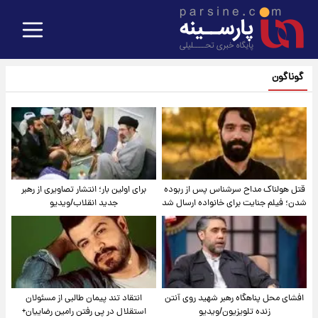
گوناگون
قتل هولناک مداح سرشناس پس از ربوده
برای اولین بار؛ انتشار تصاویری از رهبر
شدن؛ فیلم جنایت برای خانواده ارسال شد
جدید انقلاب/ویدیو
افشای محل پناهگاه‌ رهبر شهید روی آنتن
انتقاد تند پیمان طالبی از مسئولان
زنده تلویزیون/ویدیو
استقلال در پی رفتن رامین رضاییان+