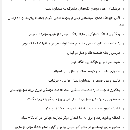
پزشکیان: هنر، آوردن نگاه‌های مشترک به میدان است
قتل هولناک مداح سرشناس پس از ربوده شدن؛ فیلم جنایت برای خانواده ارسال
شد
واگذاری املاک تملیکی و مازاد بانک سرمایه از طریق مزایده عمومی
۸ کشف باستان شناسی که علم هنوز توضیحی برای آنها ندارد+ تصاویر
بررسی رابطه قیمت طلا و دلار در ایران
شرط سپاه برای بازگشایی تنگه هرمز
ماجرای جاسوسی کارمند سازمان ملل برای اسرائیل
تأیید وجود فسفر در بمباران استان فارس + جزئیات
رهگیری با چند دلار؛ شکست سنگین سامانه ضد موشکی لیزری رژیم صهیونیستی
با صدور پیامی؛ مدیرعامل بانک ملی ایران روز خبرنگار را تبریک گفت
آشپز مشهور صداوسیما به کانادا مهاجرت کرد؟/ ویدئو
لحظه برخورد رعد و برق به ساختمان مرکز تجارت جهانی در آمریکا + فیلم
حضور مازیار لرستانی در ختم اکبر عبدی برای او گران تمام شد!/ دزدی از مازیار