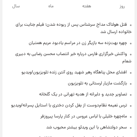
قیمت گوشت گوساله و گوسفند امروز شنبه ۱۷
روز
هفته
ماه
سال
مرداد ۱۴۰۵ +جدول
قتل هولناک مداح سرشناس پس از ربوده شدن؛ فیلم جنایت برای
۸ ساعت پیش
با قدرتمندترین و بادوام ترین تانک جهان آشنا
خانواده ارسال شد
شوید+ فیلم
چهره بهت‌زده سه بازیگر زن در مراسم یادبود مریم همتیان
۹ ساعت پیش
واکنش خبرگزاری فارس درباره خبر انتصاب محسن رضایی به دبیری
قیمت طلا ۱۸عیار امروز شنبه ۱۷ مرداد ۱۴۰۵
شعام
+جدول
افشای محل پناهگاه‌ رهبر شهید روی آنتن زنده تلویزیون/ویدیو
۹ ساعت پیش
بازگشت مازیار لرستانی به تلویزیون
قیمت محصولات ایران‌خودرو و سایپا امروز شنبه
۱۷ مرداد ۱۴۰۵
تصاویر جدید و دلبرانه از هدیه تهرانی در یک گلخانه
ترس نعیمه نظام‌دوست از بغل کردن دختری با استایل پسرانه/ویدیو
۲۳ ساعت پیش
ماه‌چهره خلیلی با لباس عروس در کنار پارسا پیروزفر
یک پیش ‌بینی مهم برای قیمت دلار، طلا و سکه
شنبه ۱۷ مرداد ۱۴۰۵
سحر دولتشاهی با این ویدئو بیشتر محبوب شد