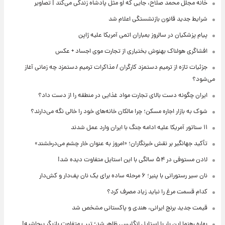
خانه مجلل محمد صلاح، جایی که او مثل پادشاه زندگی می‌کند | تصاویر
شرایط جدید قانون بازنشستگی اعلام شد
پیام پزشکیان در سالروز بمباران اتمی آمریکا علیه ژاپن
افشاگری هولناک بهنوش بختیاری از تجارت موی اجساد + عکس
جزئیات تازه از ترمیم دستمزد کارگران / مذاکرات ترمیم دستمزد چه زمانی آغاز
می‌شود؟
ایران چگونه دست بالای تجارت مواد غذایی در منطقه را از دست داد؟
شوک به بازار اجاره مسکن؛ چرا مالکان خانه‌های خود را خالی نگه می‌دارند؟
۱۱ سناتور آمریکا علیه ادامه جنگ با ایران وارد عمل شدند
تأکید جهانگیر بر نقش خبرنگاران؛ «امروز به عنوان خار چشم می‌درخشند»
لادن مستوفی در ۵۴ سالگی با این استایل متفاوت دیده شد!
نان سیر رستورانی با پنیر؛ ۶ مرحله ساده برای یک نان پف‌دار و کش‌دار
کدام قسمت مرغ را نباید زیاد مصرف کرد؟
قیمت جدید برنج ایرانی، هندی و پاکستانی مشخص شد
بهاره رهنما این بار با استایل انگلیسی ظاهر شد؛ تیپ متفاوت بازیگر پرحاشیه!