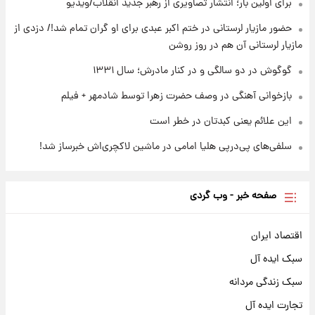
برای اولین بار؛ انتشار تصاویری از رهبر جدید انقلاب/ویدیو
۲۳ ساعت پیش
بازیکن به درد نخور استقلال با مقصد اروپا این
حضور مازیار لرستانی در ختم اکبر عبدی برای او گران تمام شد!/ دزدی از
تیم را ترک کرد!
مازیار لرستانی آن هم در روز روشن
گوگوش در دو سالگی و در کنار مادرش؛ سال ۱۳۳۱
بازخوانی آهنگی در وصف حضرت زهرا توسط شادمهر + فیلم
این علائم یعنی کبدتان در خطر است
سلفی‌های پی‌درپی هلیا امامی در ماشین لاکچری‌اش خبرساز شد!
صفحه خبر - وب گردی
اقتصاد ایران
سبک ایده آل
سبک زندگی مردانه
تجارت ایده آل