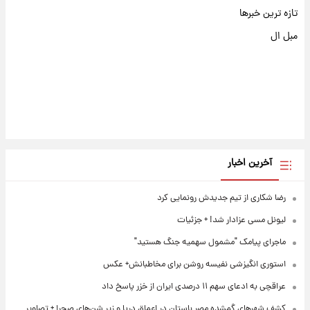
تازه ترین خبرها
مبل ال
آخرین اخبار
رضا شکاری از تیم جدیدش رونمایی کرد
لیونل مسی عزادار شد! + جزئیات
ماجرای پیامک "مشمول سهمیه جنگ هستید"
استوری انگیزشی نفیسه روشن برای مخاطبانش+ عکس
عراقچی به ادعای سهم ۱۱ درصدی ایران از خزر پاسخ داد
کشف شهرهای گمشده مصر باستان در اعماق دریا و زیر شن‌های صحرا + تصاویر