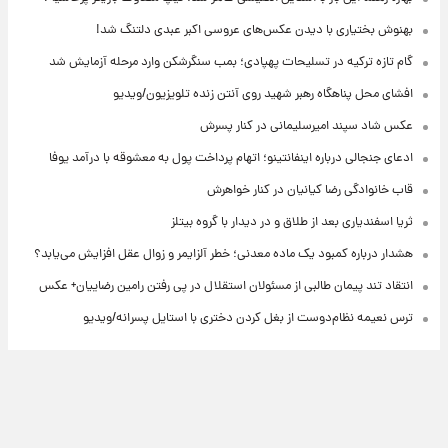
بهنوش بختیاری با دیدن عکس‌های عروسی اکبر عبدی دلتنگ شد!
گام تازه ترکیه در تسلیحات پهپادی؛ بمب سنگرشکن وارد مرحله آزمایش شد
افشای محل پناهگاه‌ رهبر شهید روی آنتن زنده تلویزیون/ویدیو
عکس شاد سپند امیرسلیمانی در کنار پسرش
ادعای جنجالی درباره اینفانتینو؛ اتهام پرداخت پول به معشوقه با درآمد یوفا
قاب خانوادگی رضا کیانیان در کنار خواهرش
ثریا اسفندیاری بعد از طلاق و در دیدار با گروه بیتلز
هشدار درباره کمبود یک ماده معدنی؛ خطر آلزایمر و زوال عقل افزایش می‌یابد؟
انتقاد تند پیمان طالبی از مسئولان استقلال در پی رفتن رامین رضاییان+ عکس
ترس نعیمه نظام‌دوست از بغل کردن دختری با استایل پسرانه/ویدیو