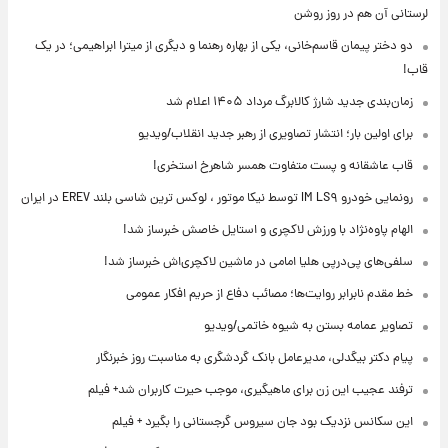
لرستانی آن هم در روز روشن
دو دختر پیمان قاسم‌خانی، یکی از بهاره رهنما و دیگری از میترا ابراهیمی؛ در یک
قاب!
زمان‌بندی جدید شارژ کالابرگ مرداد ۱۴۰۵ اعلام شد
برای اولین بار؛ انتشار تصاویری از رهبر جدید انقلاب/ویدیو
قاب عاشقانه و پست متفاوت همسر شاهرخ استخری!
رونمایی خودرو IM LS۹ توسط نیکا موتور ، لوکس ترین شاسی بلند EREV در ایران
الهام پاوه‌نژاد با ورزش لاکچری و استایل خاصش خبرساز شد!
سلفی‌های پی‌درپی هلیا امامی در ماشین لاکچری‌اش خبرساز شد!
خط مقدم نابرابر روایت‌ها؛ مصائب دفاع از حریم افکار عمومی
تصاویر عمامه بستن به شیوه خاتمی/ویدیو
پیام دکتر بیگدلی، مدیرعامل بانک گردشگری به مناسبت روز خبرنگار
ترفند عجیب این زن برای ماهیگیری، موجب حیرت کاربران شد+ فیلم
این سکانس نزدیک بود جان سیروس گرجستانی را بگیرد + فیلم