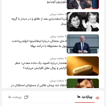
تلویزیون/ویدیو
۷ ساعت پیش
ثریا اسفندیاری بعد از طلاق و در دیدار با گروه
بیتلز
۶ ساعت پیش
ادعای جنجالی درباره اینفانتینو؛ اتهام پرداخت
پول به معشوقه با درآمد یوفا
۷ ساعت پیش
هشدار درباره کمبود یک ماده معدنی؛ خطر
آلزایمر و زوال عقل افزایش می‌یابد؟
۷ ساعت پیش
انتقاد تند پیمان طالبی از مسئولان استقلال در
پی رفتن رامین رضاییان+ عکس
پربازدید ها
پربحث ها
۷ ساعت پیش