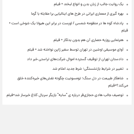
یک روایت جالب از زبان بدن و انواع لبخند + فیلم
بهره گیری از معماری ایرانی در طرح های ایتالیایی برا مقابله با گرما
پادشاه کوه ها در منظومه شمسی / اورست در برابر این هیولا یک شوخی است +
فیلم
هنرنمایی روزبه حصاری آن هم بدون بدلکار + فیلم
آوای موسیقی اوشین در تهران توسط سفیر ژاپن نواخته شد + فیلم
دادستان تهران از توقیف گسترده اموال شرکت‌های تراستی خبر داد
تغییر در شرایط بازنشستگی؛ شرط جدید اعلام شد
شاهکار طبیعت در دل سنگ؛ تومسونیت چگونه نقش‌های خیره‌کننده خلق
می‌کند؟+فیلم
توصیف جالب هادی حجازی‌فر درباره ی "سایه" بازیگر سریال کلاغ خبرساز شد+فیلم