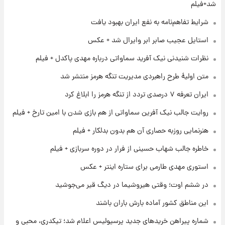
تغییر تند قیمت محصولات ایران‌خودرو و سایپا
شد+فیلم
امروز پنجشنبه ۱۵ مرداد ۱۴۰۵ +جدول
شرایط تفاهم‌نامه به نفع ایران بهبود یافت
۱ روز پیش
استایل عجیب صابر ابر وایرال شد + عکس
قیمت طلا و سکه امروز پنجشنبه ۱۵ مرداد ۱۴۰۵
نظرات شنیدنی نیک آفرید سماواتی درباره مهدی پاکدل + فیلم
متن اولیۀ طرح راهبردی مدیریت تنگه هرمز منتشر شد
۱ روز پیش
ایران تعرفه ۷ درصدی تردد از تنگه هرمز را ابلاغ کرد
شارژ جدید کالابرگ برای سه دهک؛ جزئیات اعلام
شد
روایت جالب نیک آفرین سماواتی از هم بازی شدن با امین تارخ + فیلم
هنرنمایی روزبه حصاری آن هم بدون بدلکار + فیلم
۱ روز پیش
شرایط تازه فروش اقساطی سایپا اعلام شد؛
خاطره جالب شهاب حسینی از فرار در دوره سربازی + فیلم
شاهین، کوییک، اطلس، سهند و ساینا با اقساط
بلندمدت + جدول
استوری مهدی طارمی برای ستاره اینتر + عکس
۱ روز پیش
در ششم اوت؛ وقتی هیروشیما در دیگ قیر می‌جوشید
سیگنال‌های جدید برای بازار طلا؛ پیش‌بینی
قیمت سکه و طلا فردا
این مناطق کشور آماده بارش باران باشند
شماره پیراهن خریدهای جدید پرسپولیس اعلام شد؛ تیکدری، محبی و