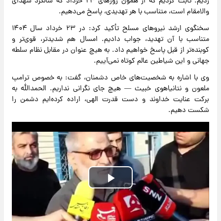
زدیم. ثابت کردیم که از همون روزهای ۲۳ خرداد که سالگرد شهدای
والامقام است، متناسب با هر تهدیدی، پاسخ می‌دهیم.
سخنگوی ارشد نیروهای مسلح تأکید کرد: در ۲۳ خرداد سال ۱۴۰۴
متناسب با آن تهدید، جواب دادیم. امسال هم شدیدتر، قوی‌تر و
کوبنده‌تر از قبل پاسخ خواهیم داد. به هیچ عنوان در مقابل نظام سلطه
جهانی و این شیاطین عالم کوتاه نمی‌آییم.
وی با اشاره به شخصیت‌های خاص دشمنان، گفت: به خصوص ترامپ
ملعون و نتانیاهوی خبیث — هیچ جای نگرانی نداریم. الحمدالله به
برکت عنایت خداوند و دست قدرت الهی، اراده کرده‌ایم دشمن را
شکست دهیم.
Play
Video