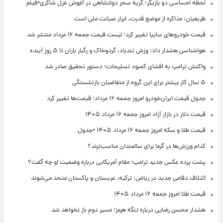
لحظه احساسی دو بازیگر؛ گریه سحر دولتشاهی در آغوش غزل شاکری+فیلم
ظریفیان: مذاکره از موضع قدرت، ابزار صیانت ملی است
قیمت خودروهای سایپا تغییر کرد؛ لیست قیمت جمعه ۱۶ مرداد منتشر شد
هواشناسی هشدار داد: وزش تندباد، گردوخاک و رگبار باران تا ۵ روز آینده
واکنش ترامپ به افشای کمبود تسلیحات؛ دستور تحقیق صادر شد
۵ سال کار بیشتر برای این گروه از متقاضیان بازنشستگی
جدول قیمت ایران‌خودرو امروز جمعه ۱۶ مرداد؛ قیمت‌ها تغییر کرد
قیمت دلار در بازار آزاد امروز جمعه ۱۶ مرداد ۱۴۰۵
قیمت طلا و سکه امروز جمعه ۱۶ مرداد ۱۴۰۵ +جدول
کدام ورزش‌ها در گرما برای سالمندان مناسب‌ترند؟
پشت پرده عکس جدید ترامپ؛ مقام آمریکایی درباره وضعیت او چه گفت؟
ائتلاف دفاعی جدید در ریاض؛ ترکیه، عربستان و پاکستان متحد می‌شوند
قیمت طلا امروز جمعه ۱۶ مرداد ۱۴۰۵
هشدار محسن رضایی درباره تنگه هرمز؛ مسیر دوم باز نخواهد شد