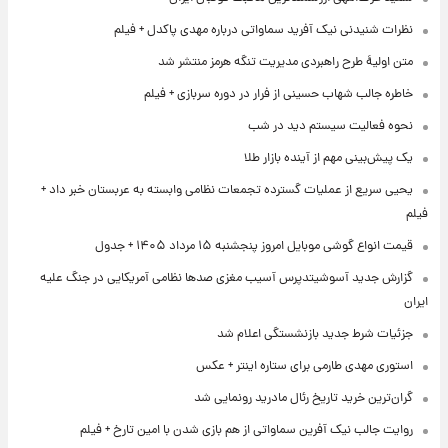
نظرات شنیدنی نیک آفرید سماواتی درباره مهدی پاکدل + فیلم
متن اولیۀ طرح راهبردی مدیریت تنگه هرمز منتشر شد
خاطره جالب شهاب حسینی از فرار در دوره سربازی + فیلم
نحوه فعالیت سیستم دید در شب
یک پیش‌بینی مهم از آینده بازار طلا
یحیی سریع از عملیات گسترده تجمعات نظامی وابسته به عربستان خبر داد +
فیلم
قیمت انواع گوشی موبایل امروز پنجشنبه ۱۵ مرداد ۱۴۰۵ + جدول
گزارش جدید آسوشیتدپرس آسیب مغزی صدها نظامی آمریکایی در جنگ علیه
ایران
جزئیات شرط جدید بازنشستگی اعلام شد
استوری مهدی طارمی برای ستاره اینتر + عکس
گران‌ترین خرید تاریخ رئال مادرید رونمایی شد
روایت جالب نیک آفرین سماواتی از هم بازی شدن با امین تارخ + فیلم