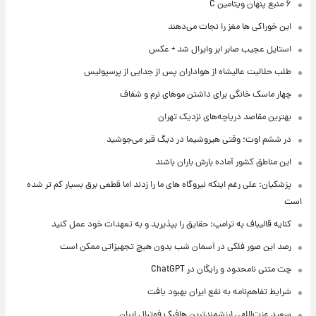
۶ منبع پنهان ویتامین C
این خوراکی ها مغز را نجات می‌دهند
استایل عجیب صابر ابر وایرال شد + عکس
طلب حلالیت عالیشاه از هواداران پس از جدایی از پرسپولیس
چهار ماسک خانگی برای داشتن موهای نرم و شفاف
بهترین مقاصد دریاچه‌های نزدیک تهران
در ششم اوت؛ وقتی هیروشیما در دیگ قیر می‌جوشید
این مناطق کشور آماده بارش باران باشند
پزشکیان: علی رغم اینکه نیروگاه های ما را زدند اما قطعی برق بسیار کم تر شده
است
کنایه قالیباف به ترامپ: حقایق را بپذیرید و به تعهدات خود عمل کنید
رصد این صور فلکی در آسمان شب بدون هیچ تجهیزاتی ممکن است
چت متنی نامحدود و رایگان در ChatGPT
شرایط تفاهم‌نامه به نفع ایران بهبود یافت
سعید عزت‌اللهی ارزشمندترین هافبک فوتبال ایران