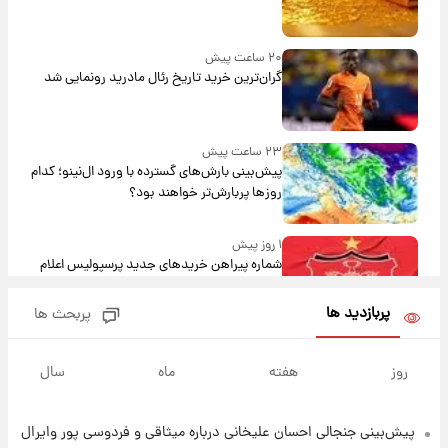
۲۰ ساعت پیش
گران‌ترین خرید تاریخ رئال مادرید رونمایی شد
۲۳ ساعت پیش
پیش‌بینی بارش‌های گسترده با ورود ال‌نینو؛ کدام
روزها پربارش‌تر خواهند بود؟
۱ روز پیش
شماره پیراهن خریدهای جدید پرسپولیس اعلام
شد؛ تیکدری، محبی و سرگیف با اعداد ویژه
پربازدید ها
پربحث ها
۱ روز پیش
جزئیات فعال‌سازی «کیف پول ایران» اعلام
روز
هفته
ماه
سال
شد+فیلم
پیش‌بینی جنجالی احسان علیخانی درباره میثاقی و فردوسی پور وایرال
۱ روز پیش