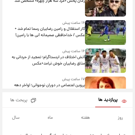
زمان پخش «مرد سه هزار چهره» مشخص شد
۱۶ ساعت پیش
کار استقلال و رامین رضاییان رسما تمام شد +
عکس / خداحافظی صمیمانه آبی ها با رامین!
۱۶ ساعت پیش
آتش اختلاف در اینستاگرام؛ تمجید از حردانی به
مذاق رضاییان خوش نیامد+عکس
۱۷ ساعت پیش
پروین اعتصامی در دوران نوجوانی؛ اواخر دهه
۱۲۹۰ شمسی
پربازدید ها
پربحث ها
۱۶ ساعت پیش
قدرت‌نمایی نظامی چین؛ بمب‌افکن حامل موشک
روز
هفته
ماه
سال
هسته‌ای در آسمان ظاهر شد