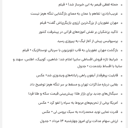
حمله لفظی قیصر به ابی خبرساز شد! + فیلم
غریب‌آبادی: تفاهم با عمان به معنای بازگشایی تنگه هرمز نیست
مهران غفوریان از بزرگ‌ترین آرزوی بازیگری‌اش گفت+ فیلم
تاکید پزشکیان بر نقش آموزه‌های قرآنی در پیشرفت کشور
پرسپولیس پیش از آغاز لیگ به پیروزی رسید
بازگشت مهران غفوریان به قاب تلویزیون با سریالی نوستالژیک + فیلم
شرایط تازه فروش اقساطی سایپا اعلام شد؛ شاهین، کوییک، اطلس، سهند و
ساینا با اقساط بلندمدت + جدول
قابلیت پرطرفدار آیفون راهی رایانه‌های ویندوزی شد+ عکس
بقایی درباره مذاکرات تهران و مسقط بر سر تنگه هرمز توضیح داد
سیگنال‌های جدید برای بازار طلا؛ پیش‌بینی قیمت سکه و طلا فردا
آمریکا برخی از تحریم‌های مربوط به سپاه را لغو کرد + عکس
قدرت نمایی نوید محمدزاده به سبک بروس لی + عکس
ارزش سهام عدالت برای امروز چهارشنبه ۱۴ مرداد + جدول