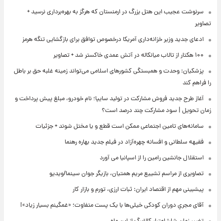
سرنوشت عجیب این هتل بزرگ در ارمنستان که هرگز به بهره‌برداری نرسید +
تصاویر
ادعای جدید وزیر خزانه‌داری آمریکا درخصوص توافق برای بازگشایی تنگه هرمز
۱۰۰ هکتار از تالاب میانکاله در آتش عمدی خاکستر شد + تصاویر
پزشکیان: وحدت و همبستگی کشورهای اسلامی می‌تواند زمینه غلبه حق بر باطل
را فراهم کند
آغاز طرح جدید فروش مشارکت در تولید سایپا؛ نام خودرو، مبلغ پیش پرداخت و
زمان تحویل | سود مشارکت چند درصد است؟
سامانه‌های تامین اجتماعی ممکن است قطع و یا مختل شوند + جزئیات
فقیهه سلطانی و افسانه چهره‌آزاد در فیلم جدید بهاره رهنما
استقلال جانشین رامین را از اسپانیا می آورد
تصاویری از مراسم تشییع مریم همتیان، بازیگر جوان سینما/ویدیو
پیشبینی مهم از اقتصاد ایران: ثبات ارزی، تورم و بازار کار
آقای مجریِ دوران کودکی خیلی‌ها با یک پست متفاوت؛ «غمگینم بسیار زیاد»!