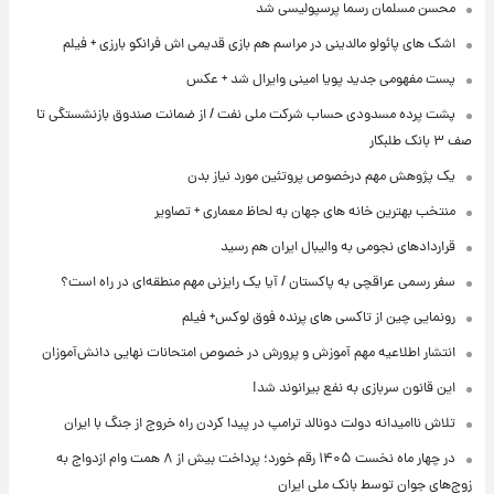
محسن مسلمان رسما پرسپولیسی شد
اشک های پائولو مالدینی در مراسم هم بازی قدیمی اش فرانکو بارزی + فیلم
پست مفهومی جدید پویا امینی وایرال شد + عکس
پشت پرده‌ مسدودی حساب شرکت ملی نفت / از ضمانت صندوق بازنشستگی تا
صف ۳ بانک طلبکار
یک پژوهش مهم درخصوص پروتئین مورد نیاز بدن
منتخب بهترین خانه های جهان به لحاظ معماری + تصاویر
قراردادهای نجومی به والیبال ایران هم رسید
سفر رسمی عراقچی به پاکستان / آیا یک رایزنی مهم منطقه‌ای در راه است؟
رونمایی چین از تاکسی های پرنده فوق لوکس+ فیلم
انتشار اطلاعیه مهم آموزش و پرورش در خصوص امتحانات نهایی دانش‌آموزان
این قانون سربازی به نفع بیرانوند شد!
تلاش ناامیدانه‌ دولت دونالد ترامپ در پیدا کردن راه خروج از جنگ با ایران
در چهار ماه نخست ۱۴۰۵ رقم خورد؛ پرداخت بیش از ۸ همت وام ازدواج به
زوج‌های جوان توسط بانک ملی ایران