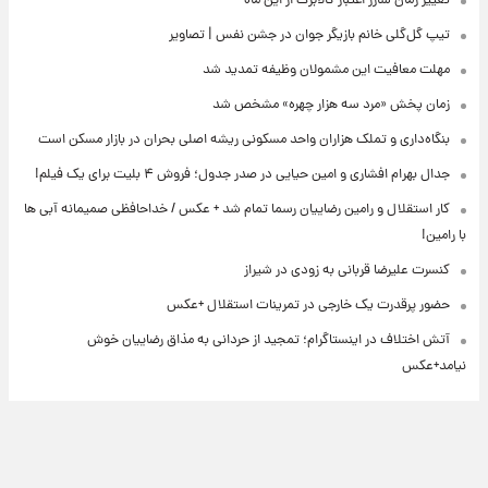
تغییر زمان شارژ اعتبار کالابرگ از این ماه
تیپ گل‌گلی خانم بازیگر جوان در جشن نفس | تصاویر
مهلت معافیت این مشمولان وظیفه تمدید شد
زمان پخش «مرد سه هزار چهره» مشخص شد
بنگاه‌داری و تملک هزاران واحد مسکونی ریشه اصلی بحران در بازار مسکن است
جدال بهرام افشاری و امین حیایی در صدر جدول؛ فروش ۴ بلیت برای یک فیلم!
کار استقلال و رامین رضاییان رسما تمام شد + عکس / خداحافظی صمیمانه آبی ها
با رامین!
کنسرت علیرضا قربانی به زودی در شیراز
حضور پرقدرت یک خارجی در تمرینات استقلال +عکس
آتش اختلاف در اینستاگرام؛ تمجید از حردانی به مذاق رضاییان خوش
نیامد+عکس