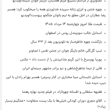
تصاویری از مراسم تشییع مریم همتیان، بازیگر جوان سینما/ویدیو
۱۷ ساعت پیش
رونالدو از گنجینه خودروهای لوکسش رونمایی
چهره خشن و انرژی زنانه سپیده خداوردی همه را میخکوب کرد؛ همسر
کرد
رضا عطاران در اجل معلق به تیم بانوان جنگجو پیوست!/ویدیو
۱۹ ساعت پیش
قیمت طلا امروز چهارشنبه ۱۴ مرداد ۱۴۰۵
قیمت دلار در بازار آزاد امروز چهارشنبه ۱۴ مرداد
استایل جالب سوپرمدل روس در اصفهان
۱۴۰۵/ نرخ‌ها ثابت ماند؟ +جدول
بازگشت چهره خاطره‌ساز به تلویزیون بعد از ۳۳ سال
۱۹ ساعت پیش
تیپ گل‌گلی خانم بازیگر جوان در جشن نفس | تصاویر
علی مطهری: اجرای کامل تفاهم‌نامه اسلام‌آباد،
پیروزی بزرگ‌تری برای ایران است
پوریا پورسرخ با این گریم جذابیتش را از دست داد + عکس
قابی از نیما شاهرخ‌شاهی و دو برادر مشهور سینمای ایران
۱۹ ساعت پیش
واکنش تند تاکر کارلسون به حمله آمریکا به
استایل تابستانی مینا مختاری در کنار پسرش؛ همسر بهرام رادان با این
مدرسه میناب؛ «باید سیلی محکمی به صورت
تیپ دیده شد!
ترامپ زد»
فقیهه سلطانی و افسانه چهره‌آزاد در فیلم جدید بهاره رهنما
۲۰ ساعت پیش
قیمت طلا و سکه امروز چهارشنبه ۱۴ مرداد
آقای مجریِ دوران کودکی خیلی‌ها با یک پست متفاوت؛ «غمگینم بسیار
۱۴۰۵/کاهش قیمت طلا و سکه
زیاد»!