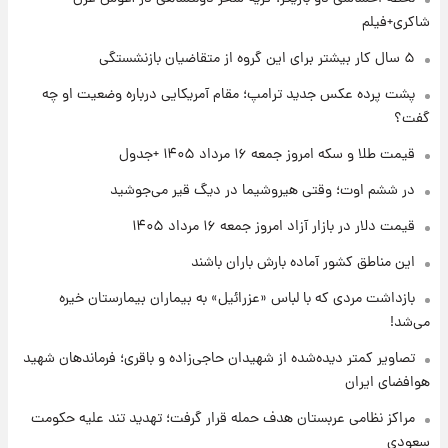
شد؛ تیکدری، محبی و سرگیف با اعداد ویژه
شاکری+فیلم
۱ روز پیش
۵ سال کار بیشتر برای این گروه از متقاضیان بازنشستگی
جزئیات فعال‌سازی «کیف پول ایران» اعلام
پشت پرده عکس جدید ترامپ؛ مقام آمریکایی درباره وضعیت او چه
شد+فیلم
گفت؟
۱ روز پیش
قیمت طلا و سکه امروز جمعه ۱۶ مرداد ۱۴۰۵ +جدول
تغییر تند قیمت محصولات ایران‌خودرو و سایپا
امروز پنجشنبه ۱۵ مرداد ۱۴۰۵ +جدول
در ششم اوت؛ وقتی هیروشیما در دیگ قیر می‌جوشید
قیمت دلار در بازار آزاد امروز جمعه ۱۶ مرداد ۱۴۰۵
۱ روز پیش
این مناطق کشور آماده بارش باران باشند
قیمت طلا و سکه امروز پنجشنبه ۱۵ مرداد ۱۴۰۵
بازداشت مردی که با لباس «عزرائیل» به بیماران بیمارستان خیره
می‌شد!
۱ روز پیش
شارژ جدید کالابرگ برای سه دهک؛ جزئیات اعلام
تصاویر کمتر دیده‌شده از شهیدان حاجی‌زاده و باقری؛ فرماندهان شهید
شد
هوافضای ایران
مراکز نظامی عربستان هدف حمله قرار گرفت؛ تهدید تند علیه حکومت
سعودی