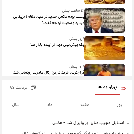
۱۶ ساعت پیش
پشت پرده عکس جدید ترامپ؛ مقام آمریکایی
درباره وضعیت او چه گفت؟
۱ روز پیش
یک پیش‌بینی مهم از آینده بازار طلا
۱ روز پیش
گران‌ترین خرید تاریخ رئال مادرید رونمایی شد
پربازدید ها
پربحث ها
۱ روز پیش
پیش‌بینی بارش‌های گسترده با ورود ال‌نینو؛ کدام
روز
هفته
ماه
سال
روزها پربارش‌تر خواهند بود؟
استایل عجیب صابر ابر وایرال شد + عکس
۱ روز پیش
شماره پیراهن خریدهای جدید پرسپولیس اعلام
لحظه احساسی دو بازیگر؛ گریه سحر دولتشاهی در آغوش غزل