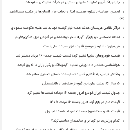
پدرام پاک آیین نماینده مدیران مسئول در هیأت نظارت بر مطبوعات
اربعین؛ حماسه باشکوه خدمت، ایثار و نجات جان انسان‌ها در مکتب سیدالشهدا
(ع)
مراکز نظامی عربستان هدف حمله قرار گرفت؛ تهدید تند علیه حکومت سعودی
لحظه احساسی دو بازیگر؛ گریه سحر دولتشاهی در آغوش غزل شاکری+فیلم
ظریفیان: مذاکره از موضع قدرت، ابزار صیانت ملی است
قیمت خودروهای سایپا تغییر کرد؛ لیست قیمت جمعه ۱۶ مرداد منتشر شد
هواشناسی هشدار داد: وزش تندباد، گردوخاک و رگبار باران تا ۵ روز آینده
واکنش ترامپ به افشای کمبود تسلیحات؛ دستور تحقیق صادر شد
۵ سال کار بیشتر برای این گروه از متقاضیان بازنشستگی
جدول قیمت ایران‌خودرو امروز جمعه ۱۶ مرداد؛ قیمت‌ها تغییر کرد
قیمت دلار در بازار آزاد امروز جمعه ۱۶ مرداد ۱۴۰۵
قیمت طلا و سکه امروز جمعه ۱۶ مرداد ۱۴۰۵ +جدول
کدام ورزش‌ها در گرما برای سالمندان مناسب‌ترند؟