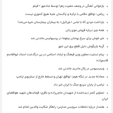
بازخوانی آهنگی در وصف حضرت زهرا توسط شادمهر + فیلم
ریاض: توافق دفاعی با ترکیه و پاکستان علیه هیچ کشوری نیست
بازداشت مردی که با لباس «عزرائیل» به بیماران بیمارستان خیره می‌شد!
همه چیز درباره فروش موی زنان
خبر خوش برای سرخ پوشان بیفوما در پرسپولیس ماندنی شد
گربه بازیگوش دلیل قطع برق این شهر
پیام تسلیت معاون وزیر فرهنگ و ارشاد اسلامی در پی درگذشت استاد ابوالقاسم
قاسم‌زاده
وینیسیوس در رئال مادرید ماندنی شد
معادله جدید در تنگه هرمز؛ توافق تهران و مسقط خارج از سناریوی ترامپ
ترامپ از پایان سریع جنگ با ایران خبر داد
تصاویر کمتر دیده‌شده از شهیدان حاجی‌زاده و باقری؛ فرماندهان شهید هوافضای
ایران
هشدار درباره تخلفات سرویس مدارس؛ راهکار شکایت والدین اعلام شد