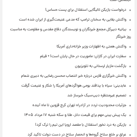
اجتماعی است
درخواست بازیکن لالیگایی استقلال برای پست حساس!
واکنش بقایی به سخنان ترامپ که مدعی غنیمت‌گیری از ایران شده است
بیانیه دبیرکل مجمع خبرنگاران و نویسندگان دفاع مقدس و مقاومت به مناسبت
روز خبرنگار
واکنش همتی به اظهارات وزیر خزانه‌داری آمریکا
سفارت ایران در کازان: ماموریت در حال پایان است! + فیلم
بازگشت مازیار لرستانی به تلویزیون
واکنش خبرگزاری فارس درباره خبر انتصاب محسن رضایی به دبیری شعام
عابدینی: سپاه با پدافند بومی هواگردهای آمریکا را شکار و غنیمت گرفت
تصمیم غیرمنتظره دیپ‌سیک خبرساز شد
جزئیات محدودیت تردد در آزادراه تهران کرج قزوین تا ماه آینده
یک پیش ‌بینی مهم برای قیمت دلار، طلا و سکه شنبه ۱۷ مرداد ۱۴۰۵
بازیکن به درد نخور استقلال با مقصد اروپا این تیم را ترک کرد!
عراق بر خلع سلاح گروه‌ها و انحصار سلاح در دست دولت تاکید کرد