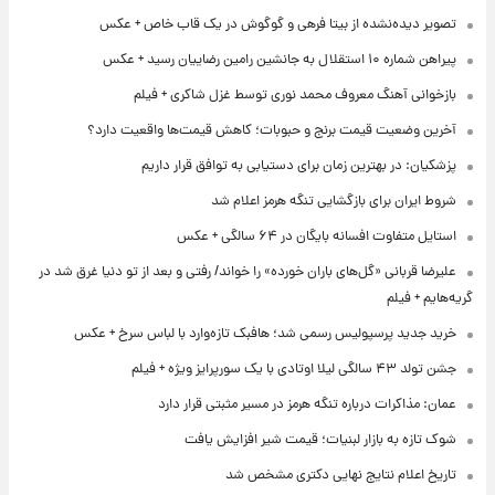
تصویر دیده‌نشده از بیتا فرهی و گوگوش در یک قاب خاص + عکس
پیراهن شماره ۱۰ استقلال به جانشین رامین رضاییان رسید + عکس
بازخوانی آهنگ معروف محمد نوری توسط غزل شاکری + فیلم
آخرین وضعیت قیمت برنج و حبوبات؛ کاهش قیمت‌ها واقعیت دارد؟
پزشکیان: در بهترین زمان برای دستیابی به توافق قرار داریم
شروط ایران برای بازگشایی تنگه هرمز اعلام شد
استایل متفاوت افسانه بایگان در ۶۴ سالگی + عکس
علیرضا قربانی «گل‌های باران خورده» را خواند/ رفتی و بعد از تو دنیا غرق شد در
گریه‌هایم + فیلم
خرید جدید پرسپولیس رسمی شد؛ هافبک تازه‌وارد با لباس سرخ + عکس
جشن تولد ۴۳ سالگی لیلا اوتادی با یک سورپرایز ویژه + فیلم
عمان: مذاکرات درباره تنگه هرمز در مسیر مثبتی قرار دارد
شوک تازه به بازار لبنیات؛ قیمت شیر افزایش یافت
تاریخ اعلام نتایج نهایی دکتری مشخص شد