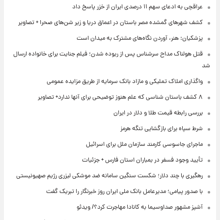
عراقچی به ادعای سهم ۱۱ درصدی ایران از خزر پاسخ داد
کشف شهرهای گمشده مصر باستان در اعماق دریا و زیر شن‌های صحرا + تصاویر
پزشکیان: هنر، آوردن نگاه‌های مشترک به میدان است
قتل هولناک مداح سرشناس پس از ربوده شدن؛ فیلم جنایت برای خانواده ارسال
شد
واگذاری املاک تملیکی و مازاد بانک سرمایه از طریق مزایده عمومی
۸ کشف باستان شناسی که علم هنوز توضیحی برای آنها ندارد+ تصاویر
بررسی رابطه قیمت طلا و دلار در ایران
شرط سپاه برای بازگشایی تنگه هرمز
ماجرای جاسوسی کارمند سازمان ملل برای اسرائیل
تأیید وجود فسفر در بمباران استان فارس + جزئیات
رهگیری با چند دلار؛ شکست سنگین سامانه ضد موشکی لیزری رژیم صهیونیستی
با صدور پیامی؛ مدیرعامل بانک ملی ایران روز خبرنگار را تبریک گفت
آشپز مشهور صداوسیما به کانادا مهاجرت کرد؟/ ویدئو