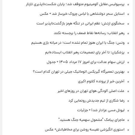
پرسپولیس مقابل آلومینیوم متوقف شد؛ پایان شکست‌ناپذیری تارتار
استایل سحر دولتشاهی با لباس چروک خبرساز شد + عکس
سخنگوی ارتش: نظم ایرانی در تنگه هرمز بازگشت‌ناپذیر است
رهبر انقلاب: رسانه‌ها نقاط ضعف را برجسته نکنند
ونس: جنگ با ایران هنوز تمام نشده است؛ در میانه بازی هستیم
پزشکیان: تا آخر پای تصمیمات رهبر انقلاب ایستاده‌ایم
ارزش سهام عدالت برای امروز ۱۷ مرداد ۱۴۰۵ + جدول
بهترین تعمیرگاه گیربکس اتوماتیک جیلی در تهران کدام است؟
آخرین خبر از پرونده کلثوم اکبری
علت اصلی آلودگی هوای تهران در روزهای اخیر
رضا شکاری از تیم جدیدش رونمایی کرد
لیونل مسی عزادار شد! + جزئیات
ماجرای پیامک "مشمول سهمیه جنگ هستید"
استوری انگیزشی نفیسه روشن برای مخاطبانش+ عکس