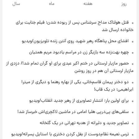
روز
هفته
ماه
سال
پول به معشوقه با درآمد یوفا
قتل هولناک مداح سرشناس پس از ربوده شدن؛ فیلم جنایت برای
۱۹ ساعت پیش
هشدار درباره کمبود یک ماده معدنی؛ خطر
خانواده ارسال شد
آلزایمر و زوال عقل افزایش می‌یابد؟
افشای محل پناهگاه‌ رهبر شهید روی آنتن زنده تلویزیون/ویدیو
۱۹ ساعت پیش
چهره بهت‌زده سه بازیگر زن در مراسم یادبود مریم همتیان
انتقاد تند پیمان طالبی از مسئولان استقلال در
حضور مازیار لرستانی در ختم اکبر عبدی برای او گران تمام شد!/ دزدی از
پی رفتن رامین رضاییان+ عکس
مازیار لرستانی آن هم در روز روشن
۱۹ ساعت پیش
دو دختر پیمان قاسم‌خانی، یکی از بهاره رهنما و دیگری از میترا
قیمت گوشت گوساله و گوسفند امروز شنبه ۱۷
ابراهیمی؛ در یک قاب!
مرداد ۱۴۰۵ +جدول
برای اولین بار؛ انتشار تصاویری از رهبر جدید انقلاب/ویدیو
۲۰ ساعت پیش
سلفی‌های پی‌درپی هلیا امامی در ماشین لاکچری‌اش خبرساز شد!
با قدرتمندترین و بادوام ترین تانک جهان آشنا
شوید+ فیلم
تصاویر جدید و دلبرانه از هدیه تهرانی در یک گلخانه
ترس نعیمه نظام‌دوست از بغل کردن دختری با استایل پسرانه/ویدیو
۲۱ ساعت پیش