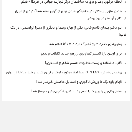
لحظه برخورد رعد و برق به ساختمان مرکز تجارت جهانی در آمریکا + فیلم
حضور مازیار لرستانی در ختم اکبر عبدی برای او گران تمام شد!/ دزدی از مازیار
لرستانی آن هم در روز روشن
دو دختر پیمان قاسم‌خانی، یکی از بهاره رهنما و دیگری از میترا ابراهیمی؛ در یک
قاب!
زمان‌بندی جدید شارژ کالابرگ مرداد ۱۴۰۵ اعلام شد
برای اولین بار؛ انتشار تصاویری از رهبر جدید انقلاب/ویدیو
قاب عاشقانه و پست متفاوت همسر شاهرخ استخری!
رونمایی خودرو IM LS۹ توسط نیکا موتور ، لوکس ترین شاسی بلند EREV در ایران
الهام پاوه‌نژاد با ورزش لاکچری و استایل خاصش خبرساز شد!
سلفی‌های پی‌درپی هلیا امامی در ماشین لاکچری‌اش خبرساز شد!