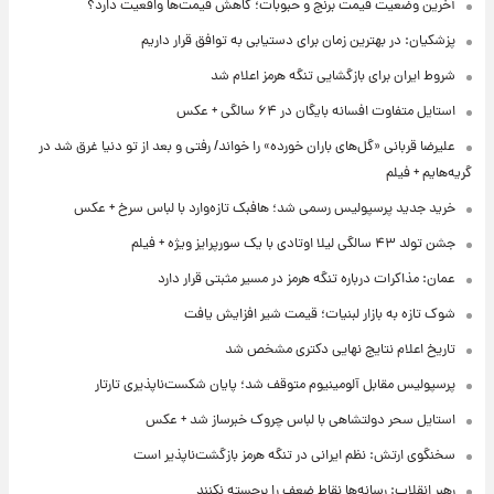
آخرین وضعیت قیمت برنج و حبوبات؛ کاهش قیمت‌ها واقعیت دارد؟
پزشکیان: در بهترین زمان برای دستیابی به توافق قرار داریم
شروط ایران برای بازگشایی تنگه هرمز اعلام شد
استایل متفاوت افسانه بایگان در ۶۴ سالگی + عکس
علیرضا قربانی «گل‌های باران خورده» را خواند/ رفتی و بعد از تو دنیا غرق شد در
گریه‌هایم + فیلم
خرید جدید پرسپولیس رسمی شد؛ هافبک تازه‌وارد با لباس سرخ + عکس
جشن تولد ۴۳ سالگی لیلا اوتادی با یک سورپرایز ویژه + فیلم
عمان: مذاکرات درباره تنگه هرمز در مسیر مثبتی قرار دارد
شوک تازه به بازار لبنیات؛ قیمت شیر افزایش یافت
تاریخ اعلام نتایج نهایی دکتری مشخص شد
پرسپولیس مقابل آلومینیوم متوقف شد؛ پایان شکست‌ناپذیری تارتار
استایل سحر دولتشاهی با لباس چروک خبرساز شد + عکس
سخنگوی ارتش: نظم ایرانی در تنگه هرمز بازگشت‌ناپذیر است
رهبر انقلاب: رسانه‌ها نقاط ضعف را برجسته نکنند