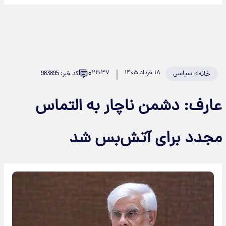
۰
>
سیاسی
۱۸ خرداد ۱۴۰۵
۲۲:۳۷
کد خبر: 983895
خانه
عارف: دشمن ناچار به التماس
مجدد برای آتش‌بس شد