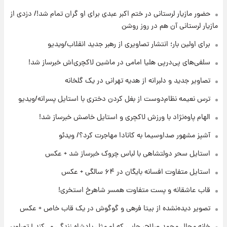
جهانی در آمریکا + فیلم
حضور مازیار لرستانی در ختم اکبر عبدی برای او گران تمام شد!/ دزدی از
مازیار لرستانی آن هم در روز روشن
۱۹ ساعت پیش
برای اولین بار؛ انتشار تصاویری از رهبر جدید
برای اولین بار؛ انتشار تصاویری از رهبر جدید انقلاب/ویدیو
انقلاب/ویدیو
سلفی‌های پی‌درپی هلیا امامی در ماشین لاکچری‌اش خبرساز شد!
۲۰ ساعت پیش
تصاویر جدید و دلبرانه از هدیه تهرانی در یک گلخانه
تصاویر عمامه بستن به شیوه خاتمی/ویدیو
ترس نعیمه نظام‌دوست از بغل کردن دختری با استایل پسرانه/ویدیو
الهام پاوه‌نژاد با ورزش لاکچری و استایل خاصش خبرساز شد!
۲۲ ساعت پیش
افشای محل پناهگاه‌ رهبر شهید روی آنتن زنده
آشپز مشهور صداوسیما به کانادا مهاجرت کرد؟/ ویدئو
تلویزیون/ویدیو
استایل سحر دولتشاهی با لباس چروک خبرساز شد + عکس
استایل متفاوت افسانه بایگان در ۶۴ سالگی + عکس
قاب عاشقانه و پست متفاوت همسر شاهرخ استخری!
تصویر دیده‌نشده از بیتا فرهی و گوگوش در یک قاب خاص + عکس
خانه مجلل محمد صلاح، جایی که او مثل پادشاه زندگی می‌کند | تصاویر