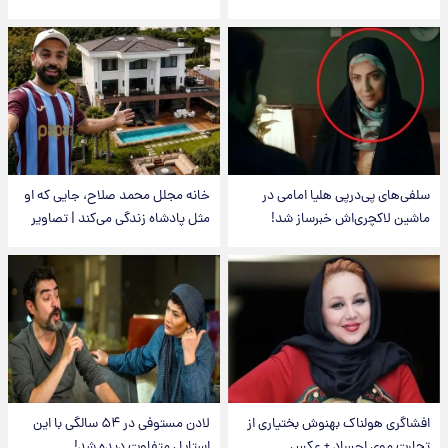
سلفی‌های پی‌درپی هلیا امامی در
خانه مجلل محمد صلاح، جایی که او
ماشین لاکچری‌اش خبرساز شد!
مثل پادشاه زندگی می‌کند | تصاویر
افشاگری هولناک بهنوش بختیاری از
لادن مستوفی در ۵۴ سالگی با این
تجارت موی اجساد + عکس
استایل متفاوت دیده شد!