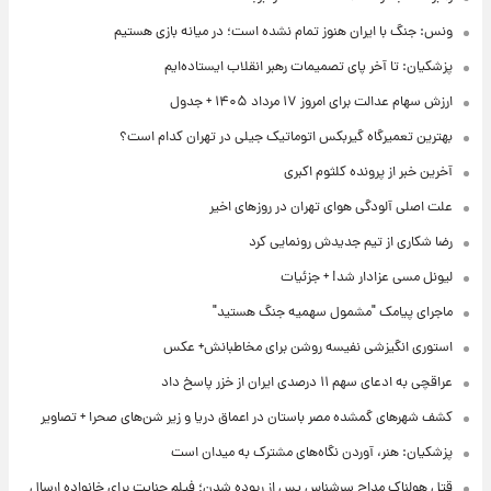
ونس: جنگ با ایران هنوز تمام نشده است؛ در میانه بازی هستیم
پزشکیان: تا آخر پای تصمیمات رهبر انقلاب ایستاده‌ایم
ارزش سهام عدالت برای امروز ۱۷ مرداد ۱۴۰۵ + جدول
بهترین تعمیرگاه گیربکس اتوماتیک جیلی در تهران کدام است؟
آخرین خبر از پرونده کلثوم اکبری
علت اصلی آلودگی هوای تهران در روزهای اخیر
رضا شکاری از تیم جدیدش رونمایی کرد
لیونل مسی عزادار شد! + جزئیات
ماجرای پیامک "مشمول سهمیه جنگ هستید"
استوری انگیزشی نفیسه روشن برای مخاطبانش+ عکس
عراقچی به ادعای سهم ۱۱ درصدی ایران از خزر پاسخ داد
کشف شهرهای گمشده مصر باستان در اعماق دریا و زیر شن‌های صحرا + تصاویر
پزشکیان: هنر، آوردن نگاه‌های مشترک به میدان است
قتل هولناک مداح سرشناس پس از ربوده شدن؛ فیلم جنایت برای خانواده ارسال