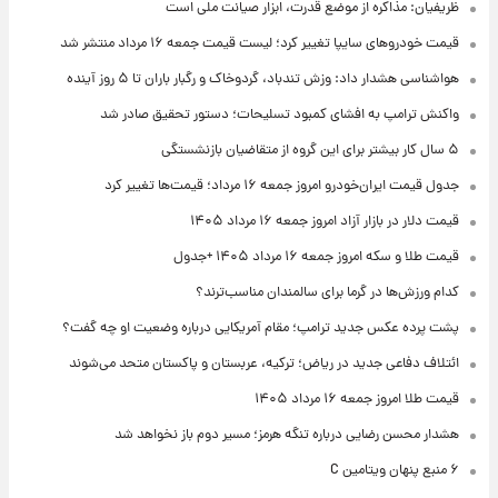
ظریفیان: مذاکره از موضع قدرت، ابزار صیانت ملی است
قیمت خودروهای سایپا تغییر کرد؛ لیست قیمت جمعه ۱۶ مرداد منتشر شد
هواشناسی هشدار داد: وزش تندباد، گردوخاک و رگبار باران تا ۵ روز آینده
واکنش ترامپ به افشای کمبود تسلیحات؛ دستور تحقیق صادر شد
۵ سال کار بیشتر برای این گروه از متقاضیان بازنشستگی
جدول قیمت ایران‌خودرو امروز جمعه ۱۶ مرداد؛ قیمت‌ها تغییر کرد
قیمت دلار در بازار آزاد امروز جمعه ۱۶ مرداد ۱۴۰۵
قیمت طلا و سکه امروز جمعه ۱۶ مرداد ۱۴۰۵ +جدول
کدام ورزش‌ها در گرما برای سالمندان مناسب‌ترند؟
پشت پرده عکس جدید ترامپ؛ مقام آمریکایی درباره وضعیت او چه گفت؟
ائتلاف دفاعی جدید در ریاض؛ ترکیه، عربستان و پاکستان متحد می‌شوند
قیمت طلا امروز جمعه ۱۶ مرداد ۱۴۰۵
هشدار محسن رضایی درباره تنگه هرمز؛ مسیر دوم باز نخواهد شد
۶ منبع پنهان ویتامین C