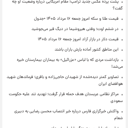
پشت پرده عکس جدید ترامپ؛ مقام آمریکایی درباره وضعیت او چه
شد+فیلم
گفت؟
۱ روز پیش
قیمت طلا و سکه امروز جمعه ۱۶ مرداد ۱۴۰۵ +جدول
تغییر تند قیمت محصولات ایران‌خودرو و سایپا
امروز پنجشنبه ۱۵ مرداد ۱۴۰۵ +جدول
در ششم اوت؛ وقتی هیروشیما در دیگ قیر می‌جوشید
قیمت دلار در بازار آزاد امروز جمعه ۱۶ مرداد ۱۴۰۵
۱ روز پیش
این مناطق کشور آماده بارش باران باشند
قیمت طلا و سکه امروز پنجشنبه ۱۵ مرداد ۱۴۰۵
بازداشت مردی که با لباس «عزرائیل» به بیماران بیمارستان خیره
می‌شد!
۱ روز پیش
شارژ جدید کالابرگ برای سه دهک؛ جزئیات اعلام
تصاویر کمتر دیده‌شده از شهیدان حاجی‌زاده و باقری؛ فرماندهان شهید
شد
هوافضای ایران
مراکز نظامی عربستان هدف حمله قرار گرفت؛ تهدید تند علیه حکومت
سعودی
واکنش خبرگزاری فارس درباره خبر انتصاب محسن رضایی به دبیری
شعام