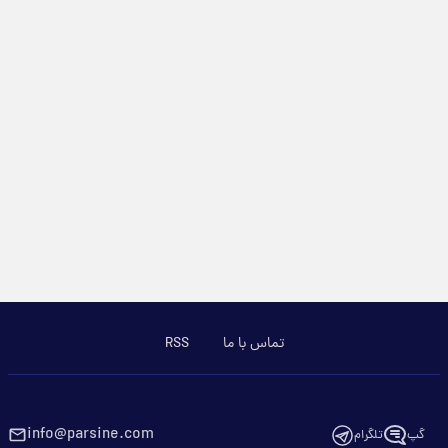
تماس با ما
RSS
info@parsine.com
گپ
تلگرام