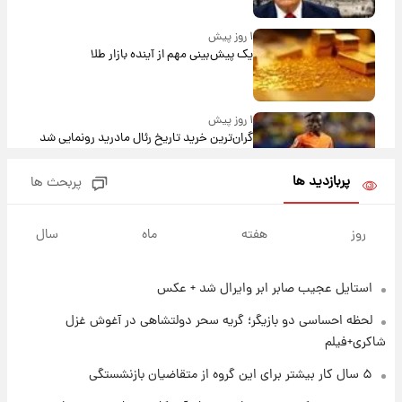
۱ روز پیش
یک پیش‌بینی مهم از آینده بازار طلا
۱ روز پیش
گران‌ترین خرید تاریخ رئال مادرید رونمایی شد
پربازدید ها
پربحث ها
۱ روز پیش
پیش‌بینی بارش‌های گسترده با ورود ال‌نینو؛ کدام
روز
هفته
ماه
سال
روزها پربارش‌تر خواهند بود؟
استایل عجیب صابر ابر وایرال شد + عکس
۱ روز پیش
شماره پیراهن خریدهای جدید پرسپولیس اعلام
لحظه احساسی دو بازیگر؛ گریه سحر دولتشاهی در آغوش غزل
شد؛ تیکدری، محبی و سرگیف با اعداد ویژه
شاکری+فیلم
۱ روز پیش
۵ سال کار بیشتر برای این گروه از متقاضیان بازنشستگی
جزئیات فعال‌سازی «کیف پول ایران» اعلام