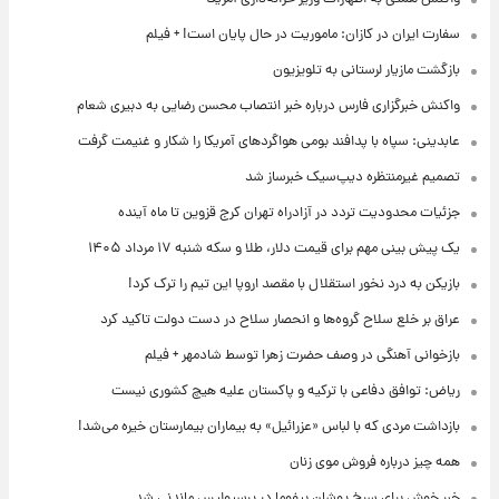
سفارت ایران در کازان: ماموریت در حال پایان است! + فیلم
بازگشت مازیار لرستانی به تلویزیون
واکنش خبرگزاری فارس درباره خبر انتصاب محسن رضایی به دبیری شعام
عابدینی: سپاه با پدافند بومی هواگردهای آمریکا را شکار و غنیمت گرفت
تصمیم غیرمنتظره دیپ‌سیک خبرساز شد
جزئیات محدودیت تردد در آزادراه تهران کرج قزوین تا ماه آینده
یک پیش ‌بینی مهم برای قیمت دلار، طلا و سکه شنبه ۱۷ مرداد ۱۴۰۵
بازیکن به درد نخور استقلال با مقصد اروپا این تیم را ترک کرد!
عراق بر خلع سلاح گروه‌ها و انحصار سلاح در دست دولت تاکید کرد
بازخوانی آهنگی در وصف حضرت زهرا توسط شادمهر + فیلم
ریاض: توافق دفاعی با ترکیه و پاکستان علیه هیچ کشوری نیست
بازداشت مردی که با لباس «عزرائیل» به بیماران بیمارستان خیره می‌شد!
همه چیز درباره فروش موی زنان
خبر خوش برای سرخ پوشان بیفوما در پرسپولیس ماندنی شد