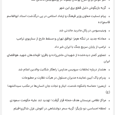
گربه بازیگوش دلیل قطع برق این شهر
پیام تسلیت معاون وزیر فرهنگ و ارشاد اسلامی در پی درگذشت استاد ابوالقاسم
قاسم‌زاده
وینیسیوس در رئال مادرید ماندنی شد
معادله جدید در تنگه هرمز؛ توافق تهران و مسقط خارج از سناریوی ترامپ
ترامپ از پایان سریع جنگ با ایران خبر داد
تصاویر کمتر دیده‌شده از شهیدان حاجی‌زاده و باقری؛ فرماندهان شهید هوافضای
ایران
هشدار درباره تخلفات سرویس مدارس؛ راهکار شکایت والدین اعلام شد
پدرام پاک آیین نماینده مدیران مسئول در هیأت نظارت بر مطبوعات
اربعین؛ حماسه باشکوه خدمت، ایثار و نجات جان انسان‌ها در مکتب سیدالشهدا
(ع)
مراکز نظامی عربستان هدف حمله قرار گرفت؛ تهدید تند علیه حکومت سعودی
لحظه احساسی دو بازیگر؛ گریه سحر دولتشاهی در آغوش غزل شاکری+فیلم