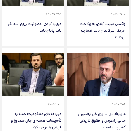
۱۴۰۵/۳/۸
۱۴۰۵/۳/۱۷
واکنش غریب آبادی به وقاحت
غریب آبادی: مصونیت رژیم اشغالگر
آمریکا: شرکایتان باید خسارت
باید پایان یابد
بپردازند
۱۴۰۵/۳/۲
۱۴۰۵/۳/۵
غریب‌آبادی: دریای خزر بخشی از
غرب به‌جای محکومیت حمله به
منافع راهبردی و حقوق تاریخی
تأسیسات هسته‌ای جای متجاوز و
کشورمان است
قربانی را عوض کرد