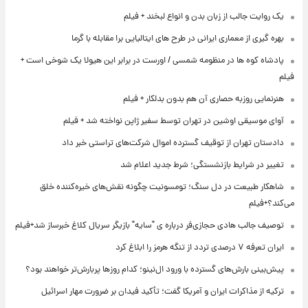
یک روایت جالب از زبان بدن و انواع لبخند + فیلم
بهره گیری از معماری ایرانی در طرح های ایتالیایی برا مقابله با گرما
پادشاه کوه ها در منظومه شمسی / اورست در برابر این هیولا یک شوخی است +
فیلم
هنرنمایی روزبه حصاری آن هم بدون بدلکار + فیلم
آوای موسیقی اوشین در تهران توسط سفیر ژاپن نواخته شد + فیلم
دادستان تهران از توقیف گسترده اموال شرکت‌های تراستی خبر داد
تغییر در شرایط بازنشستگی؛ شرط جدید اعلام شد
شاهکار طبیعت در دل سنگ؛ تومسونیت چگونه نقش‌های خیره‌کننده خلق
می‌کند؟+فیلم
توصیف جالب هادی حجازی‌فر درباره ی "سایه" بازیگر سریال کلاغ خبرساز شد+فیلم
ایران تعرفه ۷ درصدی تردد از تنگه هرمز را ابلاغ کرد
پیش‌بینی بارش‌های گسترده با ورود ال‌نینو؛ کدام روزها پربارش‌تر خواهند بود؟
ترکیه از مذاکرات ایران و آمریکا گفت؛ تأکید فیدان بر ضرورت مهار اسرائیل