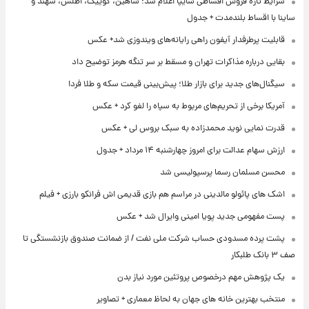
شرایط تازه فروش اقساطی سایپا اعلام شد؛ شاهین، کوییک، اطلس، سهند و
ساینا با اقساط بلندمدت + جدول
قابلیت پرطرفدار آیفون راهی رایانه‌های ویندوزی شد+ عکس
بقایی درباره مذاکرات تهران و مسقط بر سر تنگه هرمز توضیح داد
سیگنال‌های جدید برای بازار طلا؛ پیش‌بینی قیمت سکه و طلا فردا
آمریکا برخی از تحریم‌های مربوط به سپاه را لغو کرد + عکس
قدرت نمایی نوید محمدزاده به سبک بروس لی + عکس
ارزش سهام عدالت برای امروز چهارشنبه ۱۴ مرداد + جدول
محسن مسلمان رسما پرسپولیسی شد
اشک های پائولو مالدینی در مراسم هم بازی قدیمی اش فرانکو بارزی + فیلم
پست مفهومی جدید پویا امینی وایرال شد + عکس
پشت پرده‌ مسدودی حساب شرکت ملی نفت / از ضمانت صندوق بازنشستگی تا
صف ۳ بانک طلبکار
یک پژوهش مهم درخصوص پروتئین مورد نیاز بدن
منتخب بهترین خانه های جهان به لحاظ معماری + تصاویر