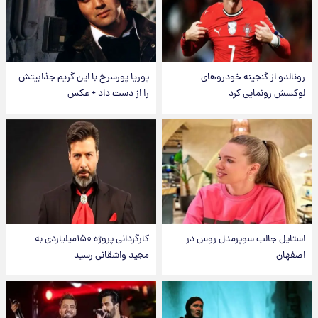
رونالدو از گنجینه خودروهای
پوریا پورسرخ با این گریم جذابیتش
لوکسش رونمایی کرد
را از دست داد + عکس
استایل جالب سوپرمدل روس در
کارگردانی پروژه ۱۵۰میلیاردی به
اصفهان
مجید واشقانی رسید