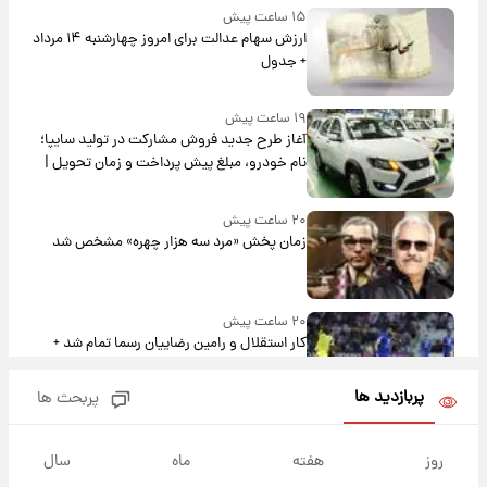
۱۵ ساعت پیش
ارزش سهام عدالت برای امروز چهارشنبه ۱۴ مرداد
+ جدول
۱۹ ساعت پیش
آغاز طرح جدید فروش مشارکت در تولید سایپا؛
نام خودرو، مبلغ پیش پرداخت و زمان تحویل |
سود مشارکت چند درصد است؟
۲۰ ساعت پیش
زمان پخش «مرد سه هزار چهره» مشخص شد
۲۰ ساعت پیش
کار استقلال و رامین رضاییان رسما تمام شد +
عکس / خداحافظی صمیمانه آبی ها با رامین!
پربازدید ها
پربحث ها
۲۱ ساعت پیش
آتش اختلاف در اینستاگرام؛ تمجید از حردانی به
روز
هفته
ماه
سال
مذاق رضاییان خوش نیامد+عکس