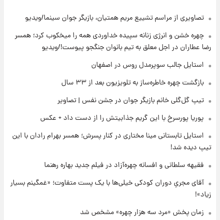
تصاویری از مراسم تشییع مریم همتیان، بازیگر جوان سینما/ویدیو
۲۱ ساعت پیش
پروین اعتصامی در دوران نوجوانی؛ اواخر دهه
چهره خشن و انرژی زنانه سپیده خداوردی همه را میخکوب کرد؛ همسر
۱۲۹۰ شمسی
رضا عطاران در اجل معلق به تیم بانوان جنگجو پیوست!/ویدیو
۲۱ ساعت پیش
استایل جالب سوپرمدل روس در اصفهان
قدرت‌نمایی نظامی چین؛ بمب‌افکن حامل موشک
بازگشت چهره خاطره‌ساز به تلویزیون بعد از ۳۳ سال
هسته‌ای در آسمان ظاهر شد
تیپ گل‌گلی خانم بازیگر جوان در جشن نفس | تصاویر
۲۲ ساعت پیش
پوریا پورسرخ با این گریم جذابیتش را از دست داد + عکس
رونالدو از گنجینه خودروهای لوکسش رونمایی
کرد
استایل تابستانی مینا مختاری در کنار پسرش؛ همسر بهرام رادان با این
تیپ دیده شد!
۲۳ ساعت پیش
فقیهه سلطانی و افسانه چهره‌آزاد در فیلم جدید بهاره رهنما
قیمت دلار در بازار آزاد امروز چهارشنبه ۱۴ مرداد
۱۴۰۵/ نرخ‌ها ثابت ماند؟ +جدول
آقای مجریِ دوران کودکی خیلی‌ها با یک پست متفاوت؛ «غمگینم بسیار
زیاد»!
۲۳ ساعت پیش
علی مطهری: اجرای کامل تفاهم‌نامه اسلام‌آباد،
زمان پخش «مرد سه هزار چهره» مشخص شد