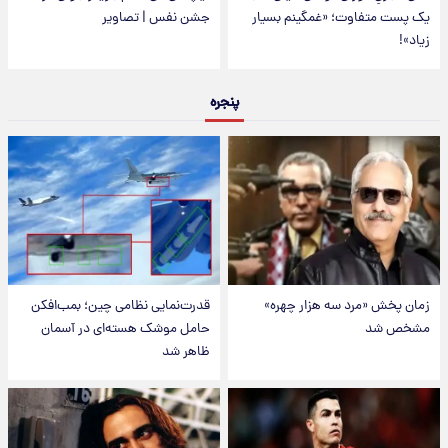
یک پست متفاوت؛ «غمگینم بسیار
جشن نفس | تصاویر
زیاد»!
پنجره
زمان پخش «مرد سه هزار چهره»
قدرت‌نمایی نظامی چین؛ بمب‌افکن
مشخص شد
حامل موشک هسته‌ای در آسمان
ظاهر شد