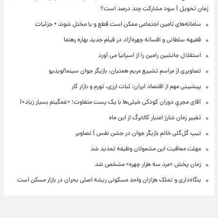
زمان تحویل | سود مشارکت چند درصد است؟
سامانه‌های تامین اجتماعی ممکن است قطع و یا مختل شوند + جزئیات
فقیهه سلطانی و افسانه چهره‌آزاد در فیلم جدید بهاره رهنما
استقلال جانشین رامین را از اسپانیا می آورد
تصاویری از مراسم تشییع مریم همتیان، بازیگر جوان سینما/ویدیو
پیشبینی مهم از اقتصاد ایران: ثبات ارزی، تورم و بازار کار
آقای مجریِ دوران کودکی خیلی‌ها با یک پست متفاوت؛ «غمگینم بسیار زیاد»!
تغییر زمان شارژ اعتبار کالابرگ از این ماه
تیپ گل‌گلی خانم بازیگر جوان در جشن نفس | تصاویر
مهلت معافیت این مشمولان وظیفه تمدید شد
زمان پخش «مرد سه هزار چهره» مشخص شد
بنگاه‌داری و تملک هزاران واحد مسکونی ریشه اصلی بحران در بازار مسکن است