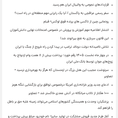
قراردادهای نجومی به والیبال ایران هم رسید
سفر رسمی عراقچی به پاکستان / آیا یک رایزنی مهم منطقه‌ای در راه است؟
رونمایی چین از تاکسی های پرنده فوق لوکس+ فیلم
انتشار اطلاعیه مهم آموزش و پرورش در خصوص امتحانات نهایی دانش‌آموزان
این قانون سربازی به نفع بیرانوند شد!
تلاش ناامیدانه‌ دولت دونالد ترامپ در پیدا کردن راه خروج از جنگ با ایران
در چهار ماه نخست ۱۴۰۵ رقم خورد؛ پرداخت بیش از ۸ همت وام ازدواج به
زوج‌های جوان توسط بانک ملی ایران
سرنوشت عجیب این هتل بزرگ در ارمنستان که هرگز به بهره‌برداری نرسید +
تصاویر
ادعای جدید وزیر خزانه‌داری آمریکا درخصوص توافق برای بازگشایی تنگه هرمز
۱۰۰ هکتار از تالاب میانکاله در آتش عمدی خاکستر شد + تصاویر
پزشکیان: وحدت و همبستگی کشورهای اسلامی می‌تواند زمینه غلبه حق بر باطل
را فراهم کند
آغاز طرح جدید فروش مشارکت در تولید سایپا؛ نام خودرو، مبلغ پیش پرداخت و