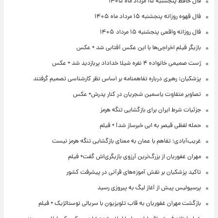
فال حافظ پنجشنبه ۱۵ مرداد ماه ۱۴۰۵
فال قهوه روزانه پنجشنبه ۱۵ مرداد ماه ۱۴۰۵
فال روزانه واقعی پنجشنبه ۱۵ مرداد ۱۴۰۵
بازیگر فیلم اخراجی‌ها با این عکس آفتابی شد + عکس
ژست صمیمی خانواده ۴ نفره شیلا خداداد پربازدید شد + عکس
پزشکیان: رهبری درباره تفاهمنامه بر اساس نظر کارشناسی تصمیم گرفتند
تصاویر متفاوت یاسمین شجریان در کنار پدرش+ عکس
جزئیات شرط ایران برای بازگشایی تنگه هرمز
حمله لفظی قیصر به ابی خبرساز شد! + فیلم
غریب‌آبادی: تفاهم با عمان به معنای بازگشایی تنگه هرمز نیست
مهران غفوریان از بزرگ‌ترین آرزوی بازیگری‌اش گفت+ فیلم
تاکید پزشکیان بر نقش آموزه‌های قرآنی در پیشرفت کشور
پرسپولیس پیش از آغاز لیگ به پیروزی رسید
بازگشت مهران غفوریان به قاب تلویزیون با سریالی نوستالژیک + فیلم