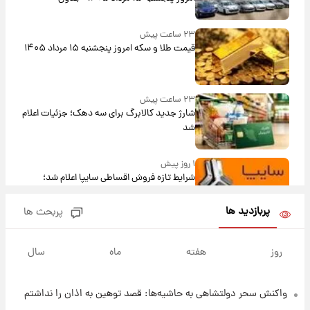
۲۳ ساعت پیش
قیمت طلا و سکه امروز پنجشنبه ۱۵ مرداد ۱۴۰۵
۲۳ ساعت پیش
شارژ جدید کالابرگ برای سه دهک؛ جزئیات اعلام
شد
۱ روز پیش
شرایط تازه فروش اقساطی سایپا اعلام شد؛
شاهین، کوییک، اطلس، سهند و ساینا با اقساط
بلندمدت + جدول
پربازدید ها
پربحث ها
۱ روز پیش
سیگنال‌های جدید برای بازار طلا؛ پیش‌بینی
روز
هفته
ماه
سال
قیمت سکه و طلا فردا
واکنش سحر دولتشاهی به حاشیه‌ها: قصد توهین به اذان را نداشتم
۱ روز پیش
فال حافظ پنجشنبه ۱۵ مرداد ماه ۱۴۰۵