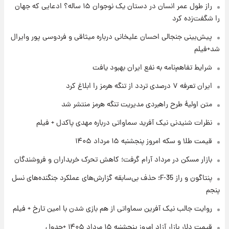
راز طول عمر انسان در دستان یک نوجوان ۱۵ ساله؟ ادعایی که جهان
را شگفت‌زده کرد
۱ روز پیش
پیش‌بینی جنجالی احسان علیخانی درباره میثاقی و فردوسی پور وایرال
فال قهوه روزانه پنجشنبه ۱۵ مرداد ماه ۱۴۰۵
شد+فیلم
شرایط تفاهم‌نامه به نفع ایران بهبود یافت
۱ روز پیش
ایران تعرفه ۷ درصدی تردد از تنگه هرمز را ابلاغ کرد
فال روزانه واقعی پنجشنبه ۱۵ مرداد ۱۴۰۵
متن اولیۀ طرح راهبردی مدیریت تنگه هرمز منتشر شد
نظرات شنیدنی نیک آفرید سماواتی درباره مهدی پاکدل + فیلم
۱ روز پیش
قیمت طلا و سکه امروز پنجشنبه ۱۵ مرداد ۱۴۰۵
ارزش سهام عدالت برای امروز چهارشنبه ۱۴ مرداد
+ جدول
بازار مسکن در مرداد آرام گرفت؛ کاهش تحرک خریداران و فروشندگان
پنتاگون و راز F-35؛ حذف بی‌سابقه گزارش‌های عملکرد جنگنده‌های نسل
۱ روز پیش
آغاز طرح جدید فروش مشارکت در تولید سایپا؛
پنجم
نام خودرو، مبلغ پیش پرداخت و زمان تحویل |
روایت جالب نیک آفرین سماواتی از هم بازی شدن با امین تارخ + فیلم
سود مشارکت چند درصد است؟
قیمت دلار بازار آزاد امروز پنجشنبه ۱۵ مرداد ۱۴۰۵ +جدول