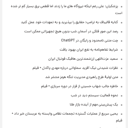
پزشکیان: علی رغم اینکه نیروگاه های ما را زدند اما قطعی برق بسیار کم تر شده
است
کنایه قالیباف به ترامپ: حقایق را بپذیرید و به تعهدات خود عمل کنید
رصد این صور فلکی در آسمان شب بدون هیچ تجهیزاتی ممکن است
چت متنی نامحدود و رایگان در ChatGPT
شرایط تفاهم‌نامه به نفع ایران بهبود یافت
سعید عزت‌اللهی ارزشمندترین هافبک فوتبال ایران
نظرات شنیدنی نیک آفرید سماواتی درباره مهدی پاکدل + فیلم
متن اولیۀ طرح راهبردی مدیریت تنگه هرمز منتشر شد
خاطره جالب شهاب حسینی از فرار در دوره سربازی + فیلم
نحوه فعالیت سیستم دید در شب
یک پیش‌بینی مهم از آینده بازار طلا
یحیی سریع از عملیات گسترده تجمعات نظامی وابسته به عربستان خبر داد +
فیلم