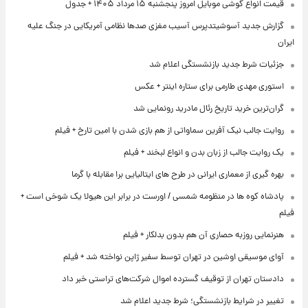
قیمت انواع گوشی موبایل امروز پنجشنبه ۱۵ مرداد ۱۴۰۵ + جدول
گزارش جدید آسوشیتدپرس آسیب مغزی صدها نظامی آمریکایی در جنگ علیه
ایران
جزئیات شرط جدید بازنشستگی اعلام شد
استوری مهدی طارمی برای ستاره اینتر + عکس
گران‌ترین خرید تاریخ رئال مادرید رونمایی شد
روایت جالب نیک آفرین سماواتی از هم بازی شدن با امین تارخ + فیلم
یک روایت جالب از زبان بدن و انواع لبخند + فیلم
بهره گیری از معماری ایرانی در طرح های ایتالیایی برا مقابله با گرما
پادشاه کوه ها در منظومه شمسی / اورست در برابر این هیولا یک شوخی است +
فیلم
هنرنمایی روزبه حصاری آن هم بدون بدلکار + فیلم
آوای موسیقی اوشین در تهران توسط سفیر ژاپن نواخته شد + فیلم
دادستان تهران از توقیف گسترده اموال شرکت‌های تراستی خبر داد
تغییر در شرایط بازنشستگی؛ شرط جدید اعلام شد