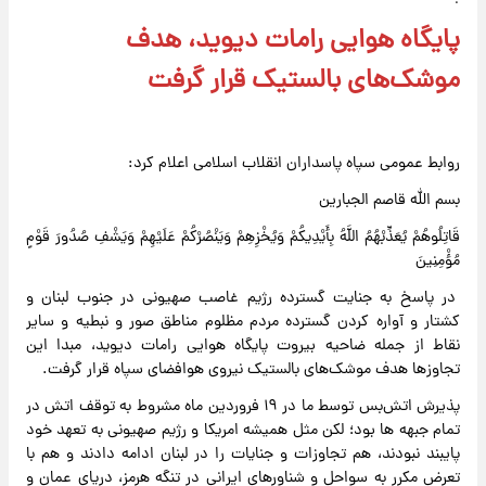
پایگاه هوایی رامات دیوید، هدف
موشک‌های بالستیک قرار گرفت
روابط عمومی سپاه پاسداران انقلاب اسلامی اعلام کرد:
بسم الله قاصم الجبارین
قَاتِلُوهُمْ یُعَذِّبْهُمُ اللَّهُ بِأَیْدِیکُمْ وَیُخْزِهِمْ وَیَنْصُرْکُمْ عَلَیْهِمْ وَیَشْفِ صُدُورَ قَوْمٍ
مُؤْمِنِینَ
در پاسخ به جنایت گسترده رژیم غاصب صهیونی در جنوب لبنان و
کشتار و آواره کردن گسترده مردم مظلوم مناطق صور و نبطیه و سایر
نقاط از جمله ضاحیه بیروت پایگاه هوایی رامات دیوید، مبدا این
تجاوزها هدف موشک‌های بالستیک نیروی هوافضای سپاه قرار گرفت.
پذیرش اتش‌بس توسط ما در ۱۹ فروردین ماه مشروط به توقف اتش در
تمام جبهه ها بود؛ لکن مثل همیشه امریکا و رژیم صهیونی به تعهد خود
پایبند نبودند، هم تجاوزات و جنایات را در لبنان ادامه دادند و هم با
تعرض مکرر به سواحل و شناورهای ایرانی در تنگه هرمز، دریای عمان و