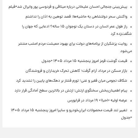
پیش‌بینی جنجالی احسان علیخانی درباره میثاقی و فردوسی پور وایرال شد+فیلم
واکنش سحر دولتشاهی به حاشیه‌ها: قصد توهین به اذان را نداشتم
راز طول عمر انسان در دستان یک نوجوان ۱۵ ساله؟ ادعایی که جهان را
شگفت‌زده کرد
روایت پزشکیان از برنامه‌های دولت برای بهبود معیشت مردم امشب منتشر
می‌شود
قیمت گوشت قرمز امروز پنجشنبه ۱۵ مرداد ۱۴۰۵ +جدول
بازار مسکن در مرداد آرام گرفت؛ کاهش تحرک خریداران و فروشندگان
شکاف نجومی میان فقیر و غنی؛ تورم فشار بر دهک‌های پایین را تشدید کرد
پیام اطمینان‌بخش سخنگوی ارتش: ارتش در بالاترین سطح آمادگی قرار دارد
عرضه اولیه «احیا۱» ۱۹ مرداد در فرابورس
تغییر تند قیمت محصولات ایران‌خودرو و سایپا امروز پنجشنبه ۱۵ مرداد ۱۴۰۵
+جدول