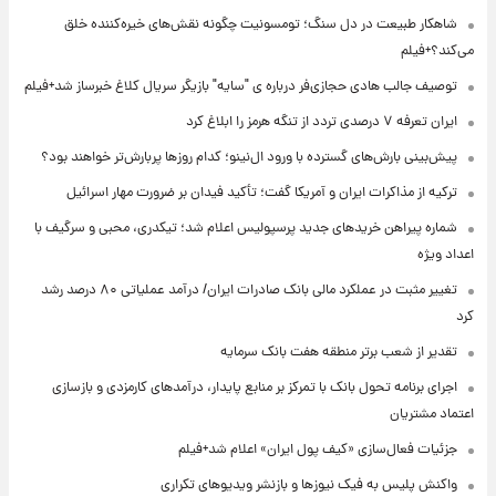
شاهکار طبیعت در دل سنگ؛ تومسونیت چگونه نقش‌های خیره‌کننده خلق
می‌کند؟+فیلم
توصیف جالب هادی حجازی‌فر درباره ی "سایه" بازیگر سریال کلاغ خبرساز شد+فیلم
ایران تعرفه ۷ درصدی تردد از تنگه هرمز را ابلاغ کرد
پیش‌بینی بارش‌های گسترده با ورود ال‌نینو؛ کدام روزها پربارش‌تر خواهند بود؟
ترکیه از مذاکرات ایران و آمریکا گفت؛ تأکید فیدان بر ضرورت مهار اسرائیل
شماره پیراهن خریدهای جدید پرسپولیس اعلام شد؛ تیکدری، محبی و سرگیف با
اعداد ویژه
تغییر مثبت در عملکرد مالی بانک صادرات ایران/ درآمد عملیاتی ۸۰ درصد رشد
کرد
تقدیر از شعب برتر منطقه هفت بانک سرمایه
اجرای برنامه تحول بانک با تمرکز بر منابع پایدار، درآمدهای کارمزدی و بازسازی
اعتماد مشتریان
جزئیات فعال‌سازی «کیف پول ایران» اعلام شد+فیلم
واکنش پلیس به فیک نیوزها و بازنشر ویدیوهای تکراری