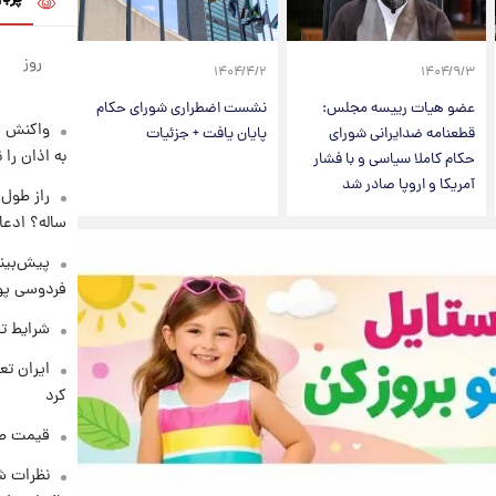
روز
۱۴۰۴/۴/۲
۱۴۰۴/۹/۳
عضو هیات رییسه مجلس:
نشست اضطراری شورای حکام
واکنش س
قطعنامه ضدایرانی شورای
پایان یافت + جزئیات
به اذان را 
حکام کاملا سیاسی و با فشار
آمریکا و اروپا صادر شد
ساله؟ ادعا
پیش‌بینی
فردوسی پور
شرایط تف
کرد
قیمت طلا و 
نظرات شن