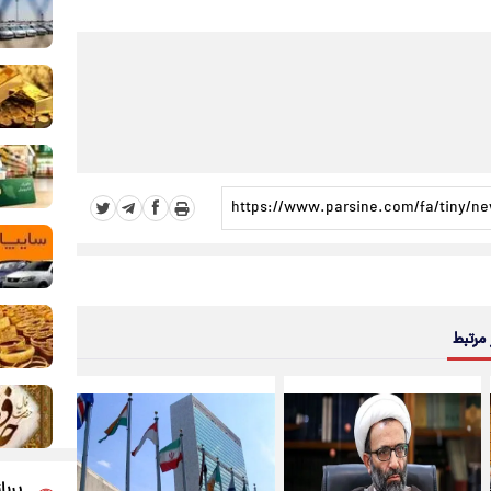
 مرتبط
پربا