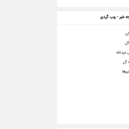
 خبر - وب گردی
ان
آل
مردانه
 آل
برها