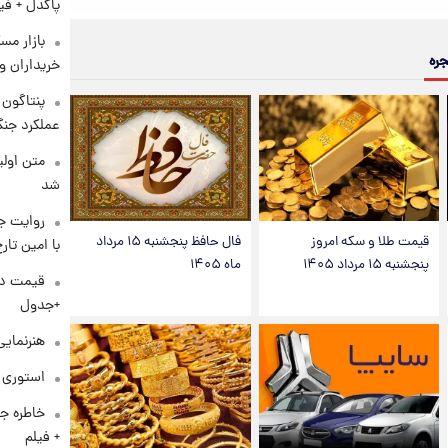
پاکدل + فی
بازار مس
جره
خریداران و
عملکرد جنگ
متن اولی
شد
روایت ج
قیمت طلا و سکه امروز
فال حافظ پنجشنبه ۱۵ مرداد
با امین تار
پنجشنبه ۱۵ مرداد ۱۴۰۵
ماه ۱۴۰۵
+جدول
هنرنمایی
استوری م
خاطره جا
+ فیلم