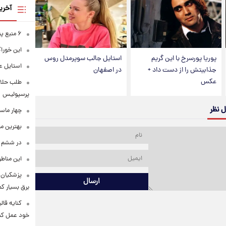
آخری
۶ منبع پنهان ویتامین C
این خوراک
پوریا پورسرخ با این گریم
استایل جالب سوپرمدل روس
استایل ع
جذابیتش را از دست داد +
در اصفهان
عکس
طلب حلالی
پرسپولیس
ل نظر
چهار ماس
بهترین م
در ششم ا
این مناطق
پزشکیان: 
ارسال
برق بسیار ک
کنایه قال
خود عمل کن