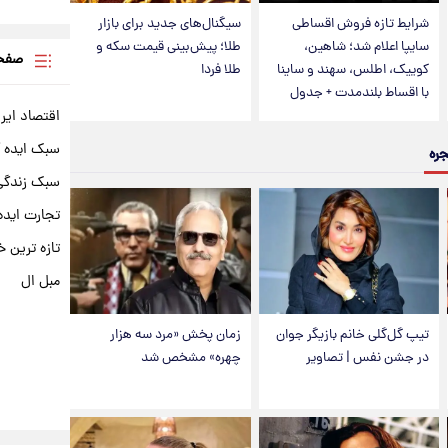
شرایط تازه فروش اقساطی
سیگنال‌های جدید برای بازار
سایپا اعلام شد؛ شاهین،
طلا؛ پیش‌بینی قیمت سکه و
صفحه
کوییک، اطلس، سهند و ساینا
طلا فردا
با اقساط بلندمدت + جدول
اقتصاد ایر
سبک ایده 
جره
سبک زندگی 
تجارت ایده
تازه ترین خ
مبل ال
تیپ گل‌گلی خانم بازیگر جوان
زمان پخش «مرد سه هزار
در جشن نفس | تصاویر
چهره» مشخص شد