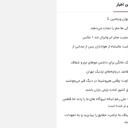
ن اخبار
ی ها مغز را نجات می‌دهند
جیب صابر ابر وایرال شد + عکس
ت عالیشاه از هواداران پس از جدایی از
ک خانگی برای داشتن موهای نرم و شفاف
قاصد دریاچه‌های نزدیک تهران
وت؛ وقتی هیروشیما در دیگ قیر می‌جوشید
 کشور آماده بارش باران باشند
علی رغم اینکه نیروگاه های ما را زدند اما قطعی
م تر شده است
یباف به ترامپ: حقایق را بپذیرید و به تعهدات
ید