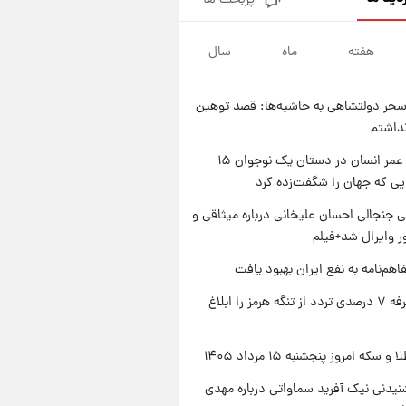
پربحث ها
فال قهوه روزانه پنجشنبه ۱۵ مرداد
ماه ۱۴۰۵
هفته
ماه
سال
۱ روز پیش
فال روزانه واقعی پنجشنبه ۱۵
مرداد ۱۴۰۵
حر دولتشاهی به حاشیه‌ها: قصد توهین
۱ روز پیش
نداشتم
ارزش سهام عدالت برای امروز
چهارشنبه ۱۴ مرداد + جدول
راز طول عمر انسان در دستان یک نوجوان ۱۵
یی که جهان را شگفت‌زده کرد
۱ روز پیش
آغاز طرح جدید فروش مشارکت در
 جنجالی احسان علیخانی درباره میثاقی و
تولید سایپا؛ نام خودرو، مبلغ پیش
 وایرال شد+فیلم
پرداخت و زمان تحویل | سود
مشارکت چند درصد است؟
اهم‌نامه به نفع ایران بهبود یافت
ایران تعرفه ۷ درصدی تردد از تنگه هرمز را ابلاغ
سکه امروز پنجشنبه ۱۵ مرداد ۱۴۰۵
یدنی نیک آفرید سماواتی درباره مهدی