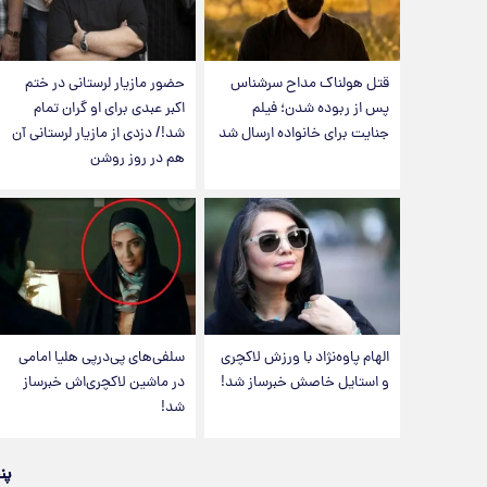
قتل هولناک مداح سرشناس
حضور مازیار لرستانی در ختم
پس از ربوده شدن؛ فیلم
اکبر عبدی برای او گران تمام
جنایت برای خانواده ارسال شد
شد!/ دزدی از مازیار لرستانی آن
هم در روز روشن
الهام پاوه‌نژاد با ورزش لاکچری
سلفی‌های پی‌درپی هلیا امامی
و استایل خاصش خبرساز شد!
در ماشین لاکچری‌اش خبرساز
شد!
پن