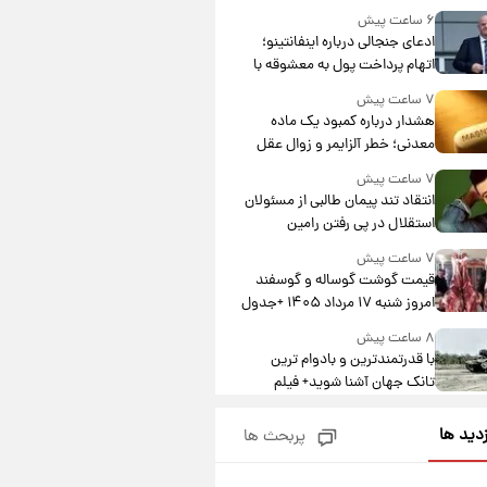
۶ ساعت پیش
ادعای جنجالی درباره اینفانتینو؛
اتهام پرداخت پول به معشوقه با
درآمد یوفا
۷ ساعت پیش
هشدار درباره کمبود یک ماده
معدنی؛ خطر آلزایمر و زوال عقل
افزایش می‌یابد؟
۷ ساعت پیش
انتقاد تند پیمان طالبی از مسئولان
استقلال در پی رفتن رامین
رضاییان+ عکس
۷ ساعت پیش
قیمت گوشت گوساله و گوسفند
امروز شنبه ۱۷ مرداد ۱۴۰۵ +جدول
۸ ساعت پیش
با قدرتمندترین و بادوام ترین
تانک جهان آشنا شوید+ فیلم
۹ ساعت پیش
زدید ها
پربحث ها
قیمت طلا ۱۸عیار امروز شنبه ۱۷
مرداد ۱۴۰۵ +جدول