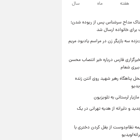
۹ ساعت پیش
هفته
ماه
سال
قیمت محصولات ایران‌خودرو و
سایپا امروز شنبه ۱۷ مرداد ۱۴۰۵
ناک مداح سرشناس پس از ربوده شدن؛
۲۳ ساعت پیش
 برای خانواده ارسال شد
یک پیش ‌بینی مهم برای قیمت
دلار، طلا و سکه شنبه ۱۷ مرداد
‌زده سه بازیگر زن در مراسم یادبود مریم
۱۴۰۵
۲۳ ساعت پیش
بازیکن به درد نخور استقلال با
برگزاری فارس درباره خبر انتصاب محسن
مقصد اروپا این تیم را ترک کرد!
بیری شعام
ل پناهگاه‌ رهبر شهید روی آنتن زنده
یدیو
ازیار لرستانی به تلویزیون
دید و دلبرانه از هدیه تهرانی در یک
ه نظام‌دوست از بغل کردن دختری با
انه/ویدیو