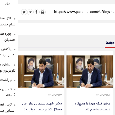
روز
قتل هول
فیلم جنایت
چهره بهت
همتیان
 مرتبط
واکنش خ
رضایی به د
افشای مح
تلویزیون/و
بازگشت م
تصاویر ج
گلخانه
۱۴۰۵/۲/۱۶
۱۴۰۵/۲/۱۸
مخبر: تنگه هرمز را هیچ‌گاه از
مخبر: شهید سلیمانی برای حل
ترس نعیم
دست نخواهیم داد
مسائل کشور بسیار موثر بود
استایل پسر