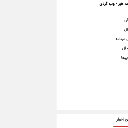
 خبر - وب گردی
ان
آل
مردانه
 آل
برها
ن اخبار