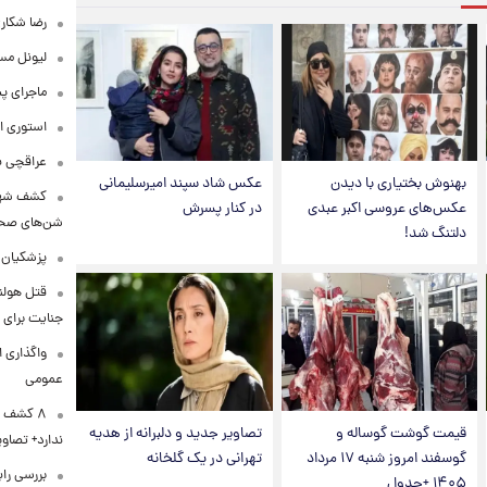
رضا شکار
لیونل مس
ماجرای پ
استوری ا
عراقچی به ادعای سهم 
بهنوش بختیاری با دیدن
عکس شاد سپند امیرسلیمانی
کشف شهره
عکس‌های عروسی اکبر عبدی
در کنار پسرش
شن‌های صحرا
دلتنگ شد!
پزشکیان:
قتل هولن
جنایت برای 
واگذاری ا
عمومی
۸ کشف ب
قیمت گوشت گوساله و
تصاویر جدید و دلبرانه از هدیه
ندارد+ تصاوی
گوسفند امروز شنبه ۱۷ مرداد
تهرانی در یک گلخانه
بررسی راب
۱۴۰۵ +جدول