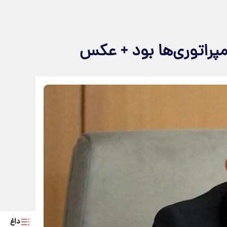
 امپراتوری‌ها بود + عکس
داغ