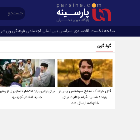
صفحه نخست
اقتصادی
سیاسی
بین‌الملل
اجتماعی
فرهنگی
ورزشی
گوناگون
قتل هولناک مداح سرشناس پس از
برای اولین بار؛ انتشار تصاویری از رهبر
ربوده شدن؛ فیلم جنایت برای
جدید انقلاب/ویدیو
خانواده ارسال شد