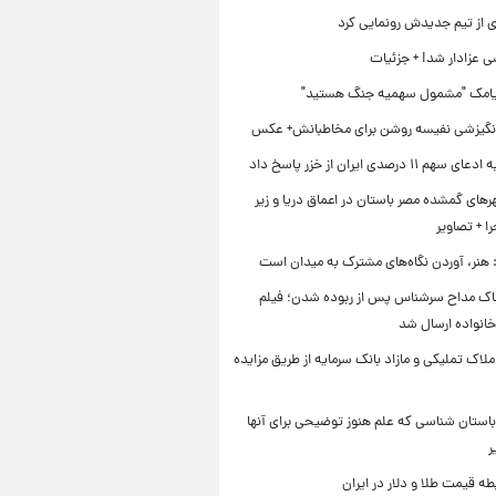
ی از تیم جدیدش رونمایی کرد
ی عزادار شد! + جزئیات
یامک "مشمول سهمیه جنگ هستید"
نگیزشی نفیسه روشن برای مخاطبانش+ عکس
۱۱ درصدی ایران از خزر پاسخ داد
ای گمشده مصر باستان در اعماق دریا و زیر
 + تصاویر
 هنر، آوردن نگاه‌های مشترک به میدان است
اک مداح سرشناس پس از ربوده شدن؛ فیلم
خانواده ارسال شد
ملاک تملیکی و مازاد بانک سرمایه از طریق مزایده
استان شناسی که علم هنوز توضیحی برای آنها
ر
طه قیمت طلا و دلار در ایران