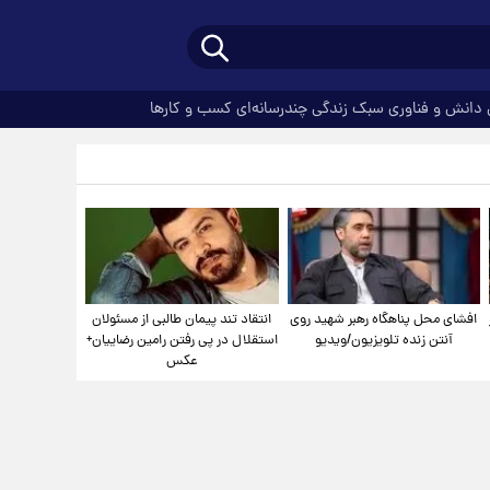
دانش و فناوری
سبک زندگی
چندرسانه‌ای
کسب و کارها
افشای محل پناهگاه‌ رهبر شهید روی
انتقاد تند پیمان طالبی از مسئولان
آنتن زنده تلویزیون/ویدیو
استقلال در پی رفتن رامین رضاییان+
عکس