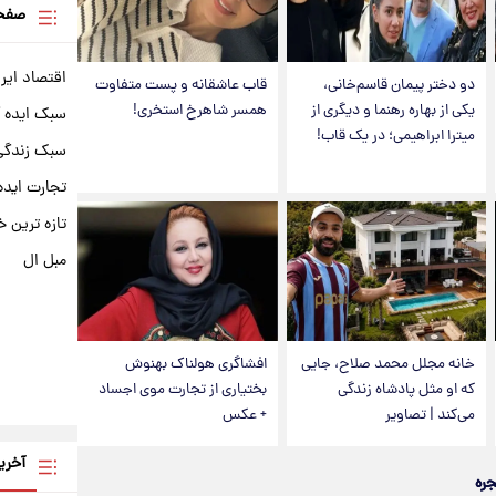
صفحه
اقتصاد ایر
دو دختر پیمان قاسم‌خانی،
قاب عاشقانه و پست متفاوت
یکی از بهاره رهنما و دیگری از
همسر شاهرخ استخری!
سبک ایده 
میترا ابراهیمی؛ در یک قاب!
سبک زندگی 
تجارت ایده
تازه ترین خ
مبل ال
خانه مجلل محمد صلاح، جایی
افشاگری هولناک بهنوش
که او مثل پادشاه زندگی
بختیاری از تجارت موی اجساد
می‌کند | تصاویر
+ عکس
آخری
جره