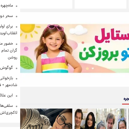
ماه‌چهره
سحر دول
برای اولی
انقلاب/وید
حضور ماز
گران تمام ش
روشن
گوگوش در
بازخوان
شادمهر + ف
این علائ
جره
سلفی‌های
لاکچری‌اش 