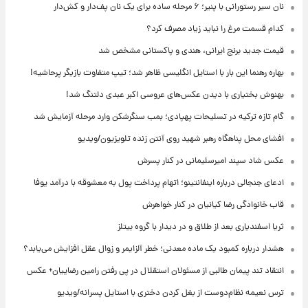
نان سیر رستورانی با پنیر؛ ۶ مرحله ساده برای یک نان پف‌دار و کش‌دار
کدام قسمت مرغ را نباید زیاد مصرف کرد؟
قیمت جدید برنج ایرانی، هندی و پاکستانی مشخص شد
بهاره رهنما این بار با استایل انگلیسی ظاهر شد؛ تیپ متفاوت بازیگر پرحاشیه!
بهنوش بختیاری با دیدن عکس‌های عروسی اکبر عبدی دلتنگ شد!
گام تازه ترکیه در تسلیحات پهپادی؛ بمب سنگرشکن وارد مرحله آزمایش شد
افشای محل پناهگاه‌ رهبر شهید روی آنتن زنده تلویزیون/ویدیو
عکس شاد سپند امیرسلیمانی در کنار پسرش
ادعای جنجالی درباره اینفانتینو؛ اتهام پرداخت پول به معشوقه با درآمد یوفا
قاب خانوادگی رضا کیانیان در کنار خواهرش
ثریا اسفندیاری بعد از طلاق و در دیدار با گروه بیتلز
هشدار درباره کمبود یک ماده معدنی؛ خطر آلزایمر و زوال عقل افزایش می‌یابد؟
انتقاد تند پیمان طالبی از مسئولان استقلال در پی رفتن رامین رضاییان+ عکس
ترس نعیمه نظام‌دوست از بغل کردن دختری با استایل پسرانه/ویدیو