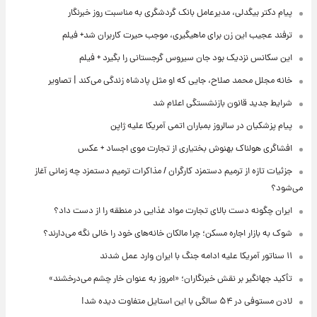
پیام دکتر بیگدلی، مدیرعامل بانک گردشگری به مناسبت روز خبرنگار
ترفند عجیب این زن برای ماهیگیری، موجب حیرت کاربران شد+ فیلم
این سکانس نزدیک بود جان سیروس گرجستانی را بگیرد + فیلم
خانه مجلل محمد صلاح، جایی که او مثل پادشاه زندگی می‌کند | تصاویر
شرایط جدید قانون بازنشستگی اعلام شد
پیام پزشکیان در سالروز بمباران اتمی آمریکا علیه ژاپن
افشاگری هولناک بهنوش بختیاری از تجارت موی اجساد + عکس
جزئیات تازه از ترمیم دستمزد کارگران / مذاکرات ترمیم دستمزد چه زمانی آغاز
می‌شود؟
ایران چگونه دست بالای تجارت مواد غذایی در منطقه را از دست داد؟
شوک به بازار اجاره مسکن؛ چرا مالکان خانه‌های خود را خالی نگه می‌دارند؟
۱۱ سناتور آمریکا علیه ادامه جنگ با ایران وارد عمل شدند
تأکید جهانگیر بر نقش خبرنگاران؛ «امروز به عنوان خار چشم می‌درخشند»
لادن مستوفی در ۵۴ سالگی با این استایل متفاوت دیده شد!