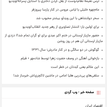
ترس نعیمه نظام‌دوست از بغل کردن دختری با استایل پسرانه/ویدیو
۲۳ ساعت پیش
ماه‌چهره خلیلی با لباس عروس در کنار پارسا پیروزفر
یک پیش ‌بینی مهم برای قیمت دلار، طلا و سکه
شنبه ۱۷ مرداد ۱۴۰۵
سحر دولتشاهی با این ویدئو بیشتر محبوب شد
برای اولین بار؛ انتشار تصاویری از رهبر جدید انقلاب/ویدیو
۲۳ ساعت پیش
بازیکن به درد نخور استقلال با مقصد اروپا این
حضور مازیار لرستانی در ختم اکبر عبدی برای او گران تمام شد!/ دزدی از
تیم را ترک کرد!
مازیار لرستانی آن هم در روز روشن
گوگوش در دو سالگی و در کنار مادرش؛ سال ۱۳۳۱
بازخوانی آهنگی در وصف حضرت زهرا توسط شادمهر + فیلم
این علائم یعنی کبدتان در خطر است
سلفی‌های پی‌درپی هلیا امامی در ماشین لاکچری‌اش خبرساز شد!
صفحه خبر - وب گردی
اقتصاد ایران