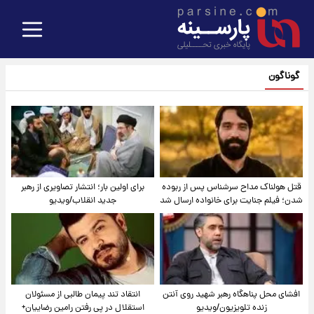
گوناگون
قتل هولناک مداح سرشناس پس از ربوده
برای اولین بار؛ انتشار تصاویری از رهبر
شدن؛ فیلم جنایت برای خانواده ارسال شد
جدید انقلاب/ویدیو
افشای محل پناهگاه‌ رهبر شهید روی آنتن
انتقاد تند پیمان طالبی از مسئولان
زنده تلویزیون/ویدیو
استقلال در پی رفتن رامین رضاییان+