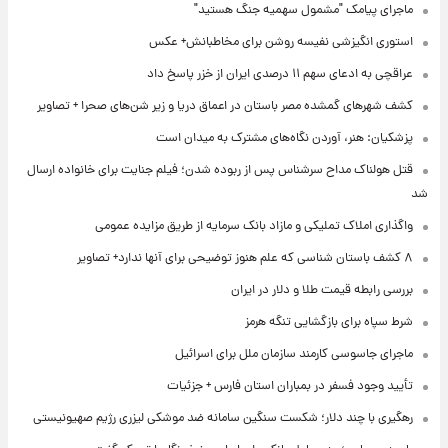
ماجرای پیامک "مشمول سهمیه جنگ هستید"
استوری انگیزشی نفیسه روشن برای مخاطبانش+ عکس
عراقچی به ادعای سهم ۱۱ درصدی ایران از خزر پاسخ داد
کشف شهرهای گمشده مصر باستان در اعماق دریا و زیر شن‌های صحرا + تصاویر
پزشکیان: هنر، آوردن نگاه‌های مشترک به میدان است
قتل هولناک مداح سرشناس پس از ربوده شدن؛ فیلم جنایت برای خانواده ارسال
شد
واگذاری املاک تملیکی و مازاد بانک سرمایه از طریق مزایده عمومی
۸ کشف باستان شناسی که علم هنوز توضیحی برای آنها ندارد+ تصاویر
بررسی رابطه قیمت طلا و دلار در ایران
شرط سپاه برای بازگشایی تنگه هرمز
ماجرای جاسوسی کارمند سازمان ملل برای اسرائیل
تأیید وجود فسفر در بمباران استان فارس + جزئیات
رهگیری با چند دلار؛ شکست سنگین سامانه ضد موشکی لیزری رژیم صهیونیستی