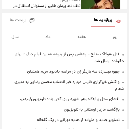
۷ ساعت پیش
انتقاد تند پیمان طالبی از مسئولان استقلال در
پی رفتن رامین رضاییان+ عکس
پربازدید ها
پربحث ها
۷ ساعت پیش
قیمت گوشت گوساله و گوسفند امروز شنبه ۱۷
روز
هفته
ماه
سال
مرداد ۱۴۰۵ +جدول
قتل هولناک مداح سرشناس پس از ربوده شدن؛ فیلم جنایت برای
۸ ساعت پیش
با قدرتمندترین و بادوام ترین تانک جهان آشنا
خانواده ارسال شد
شوید+ فیلم
چهره بهت‌زده سه بازیگر زن در مراسم یادبود مریم همتیان
۹ ساعت پیش
واکنش خبرگزاری فارس درباره خبر انتصاب محسن رضایی به دبیری
قیمت طلا ۱۸عیار امروز شنبه ۱۷ مرداد ۱۴۰۵
شعام
+جدول
افشای محل پناهگاه‌ رهبر شهید روی آنتن زنده تلویزیون/ویدیو
۹ ساعت پیش
بازگشت مازیار لرستانی به تلویزیون
قیمت محصولات ایران‌خودرو و سایپا امروز شنبه
۱۷ مرداد ۱۴۰۵
تصاویر جدید و دلبرانه از هدیه تهرانی در یک گلخانه