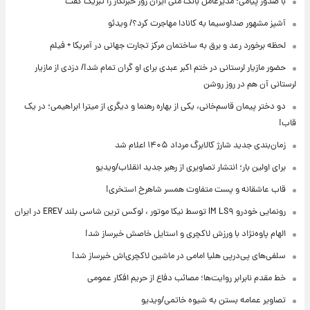
با صدور پیامی؛ مدیرعامل بانک ملی ایران روز خبرنگار را تبریک گفت
آشپز مشهور صداوسیما به کانادا مهاجرت کرد؟/ ویدئو
لحظه برخورد رعد و برق به ساختمان مرکز تجارت جهانی در آمریکا + فیلم
حضور مازیار لرستانی در ختم اکبر عبدی برای او گران تمام شد!/ دزدی از مازیار
لرستانی آن هم در روز روشن
دو دختر پیمان قاسم‌خانی، یکی از بهاره رهنما و دیگری از میترا ابراهیمی؛ در یک
قاب!
زمان‌بندی جدید شارژ کالابرگ مرداد ۱۴۰۵ اعلام شد
برای اولین بار؛ انتشار تصاویری از رهبر جدید انقلاب/ویدیو
قاب عاشقانه و پست متفاوت همسر شاهرخ استخری!
رونمایی خودرو IM LS۹ توسط نیکا موتور ، لوکس ترین شاسی بلند EREV در ایران
الهام پاوه‌نژاد با ورزش لاکچری و استایل خاصش خبرساز شد!
سلفی‌های پی‌درپی هلیا امامی در ماشین لاکچری‌اش خبرساز شد!
خط مقدم نابرابر روایت‌ها؛ مصائب دفاع از حریم افکار عمومی
تصاویر عمامه بستن به شیوه خاتمی/ویدیو