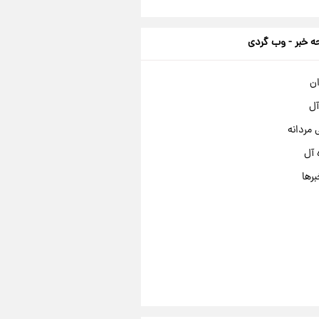
 خبر - وب گردی
ان
آل
مردانه
 آل
برها