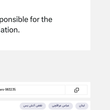
لبنان
عباس عراقچی
نقض آتش بس