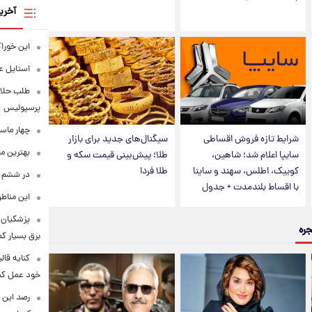
آخری
این خوراک
استایل ع
طلب حلالی
پرسپولیس
چهار ماس
شرایط تازه فروش اقساطی
سیگنال‌های جدید برای بازار
بهترین م
سایپا اعلام شد؛ شاهین،
طلا؛ پیش‌بینی قیمت سکه و
کوییک، اطلس، سهند و ساینا
طلا فردا
در ششم ا
با اقساط بلندمدت + جدول
این مناطق
پزشکیان: 
جره
برق بسیار ک
کنایه قال
خود عمل کن
رصد این 