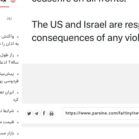
روز
واکنش س
به اذان را 
ساله؟ ادعا
پیش‌بینی
فردوسی پور
کرد
شرایط تف
قیمت طلا و 
بازار مس