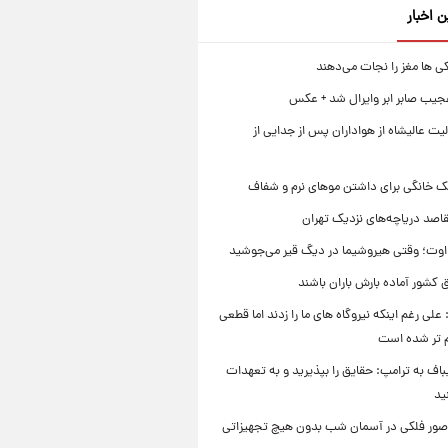
ن اخبار
ی ها مغز را نجات می‌دهند
جیب صابر ابر وایرال شد + عکس
ت عالیشاه از هواداران پس از جدایی از
ک خانگی برای داشتن موهای نرم و شفاف
قاصد دریاچه‌های نزدیک تهران
وت؛ وقتی هیروشیما در دیگ قیر می‌جوشید
 کشور آماده بارش باران باشند
علی رغم اینکه نیروگاه های ما را زدند اما قطعی
م تر شده است
یباف به ترامپ: حقایق را بپذیرید و به تعهدات
ید
صور فلکی در آسمان شب بدون هیچ تجهیزاتی