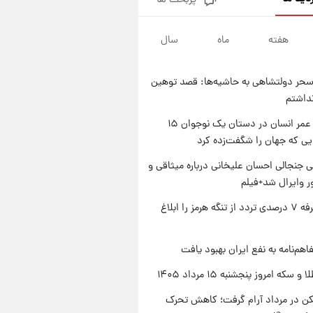
پربحث ها
فال قهوه روزانه پنجشنبه ۱۵ مرداد
ماه ۱۴۰۵
هفته
ماه
سال
۱ روز پیش
فال روزانه واقعی پنجشنبه ۱۵
مرداد ۱۴۰۵
حر دولتشاهی به حاشیه‌ها: قصد توهین
۱ روز پیش
نداشتم
ارزش سهام عدالت برای امروز
چهارشنبه ۱۴ مرداد + جدول
راز طول عمر انسان در دستان یک نوجوان ۱۵
یی که جهان را شگفت‌زده کرد
۱ روز پیش
آغاز طرح جدید فروش مشارکت در
 جنجالی احسان علیخانی درباره میثاقی و
تولید سایپا؛ نام خودرو، مبلغ پیش
 وایرال شد+فیلم
پرداخت و زمان تحویل | سود
مشارکت چند درصد است؟
ایران تعرفه ۷ درصدی تردد از تنگه هرمز را ابلاغ
اهم‌نامه به نفع ایران بهبود یافت
سکه امروز پنجشنبه ۱۵ مرداد ۱۴۰۵
کن در مرداد آرام گرفت؛ کاهش تحرک