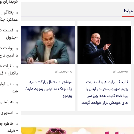
خریداران و
 مرتبط
عملکرد جنگ
+جدول
روایت ج
با امین تار
نظرات شن
۱۴۰۵/۲/۲۵
۱۴۰۵/۳/۱۱
پاکدل + فی
قالیباف: باید هزینهٔ جنایات
عراقچی: احتمال بازگشت به
متن اولی
رژیم صهیونیستی در لبنان را
یک جنگ تمام‌عیار وجود دارد/
شد
پرداخت کنید، همه چیز سر
ویدیو
هنرنمایی
جای خودش قرار خواهد گرفت
استوری م
خاطره جا
+ فیلم