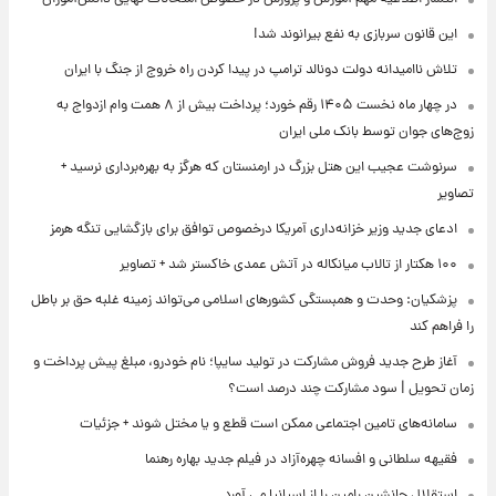
این قانون سربازی به نفع بیرانوند شد!
تلاش ناامیدانه‌ دولت دونالد ترامپ در پیدا کردن راه خروج از جنگ با ایران
در چهار ماه نخست ۱۴۰۵ رقم خورد؛ پرداخت بیش از ۸ همت وام ازدواج به
زوج‌های جوان توسط بانک ملی ایران
سرنوشت عجیب این هتل بزرگ در ارمنستان که هرگز به بهره‌برداری نرسید +
تصاویر
ادعای جدید وزیر خزانه‌داری آمریکا درخصوص توافق برای بازگشایی تنگه هرمز
۱۰۰ هکتار از تالاب میانکاله در آتش عمدی خاکستر شد + تصاویر
پزشکیان: وحدت و همبستگی کشورهای اسلامی می‌تواند زمینه غلبه حق بر باطل
را فراهم کند
آغاز طرح جدید فروش مشارکت در تولید سایپا؛ نام خودرو، مبلغ پیش پرداخت و
زمان تحویل | سود مشارکت چند درصد است؟
سامانه‌های تامین اجتماعی ممکن است قطع و یا مختل شوند + جزئیات
فقیهه سلطانی و افسانه چهره‌آزاد در فیلم جدید بهاره رهنما
استقلال جانشین رامین را از اسپانیا می آورد