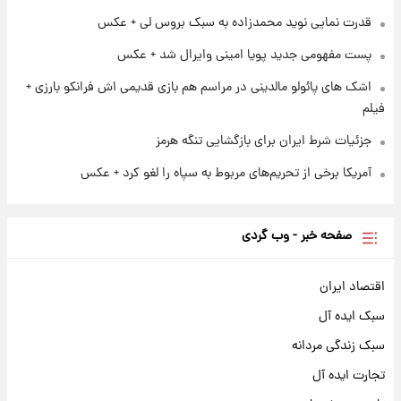
قدرت‌نمایی نظامی چین؛ بمب‌افکن حامل موشک
قدرت نمایی نوید محمدزاده به سبک بروس لی + عکس
هسته‌ای در آسمان ظاهر شد
پست مفهومی جدید پویا امینی وایرال شد + عکس
اشک های پائولو مالدینی در مراسم هم بازی قدیمی اش فرانکو بارزی +
فیلم
جزئیات شرط ایران برای بازگشایی تنگه هرمز
آمریکا برخی از تحریم‌های مربوط به سپاه را لغو کرد + عکس
صفحه خبر - وب گردی
اقتصاد ایران
سبک ایده آل
سبک زندگی مردانه
تجارت ایده آل