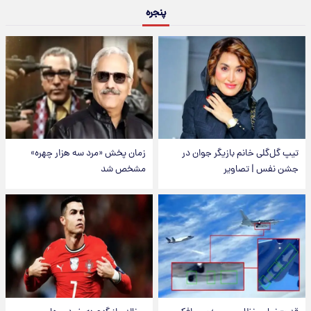
پنجره
تیپ گل‌گلی خانم بازیگر جوان در
زمان پخش «مرد سه هزار چهره»
جشن نفس | تصاویر
مشخص شد