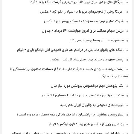
سیگنال‌های جدید برای بازار طلا؛ پیش‌بینی قیمت سکه و طلا فردا
آمریکا برخی از تحریم‌های مربوط به سپاه را لغو کرد + عکس
قدرت نمایی نوید محمدزاده به سبک بروس لی + عکس
ارزش سهام عدالت برای امروز چهارشنبه ۱۴ مرداد + جدول
محسن مسلمان رسما پرسپولیسی شد
اشک های پائولو مالدینی در مراسم هم بازی قدیمی اش فرانکو بارزی + فیلم
پست مفهومی جدید پویا امینی وایرال شد + عکس
پشت پرده‌ مسدودی حساب شرکت ملی نفت / از ضمانت صندوق بازنشستگی تا
صف ۳ بانک طلبکار
یک پژوهش مهم درخصوص پروتئین مورد نیاز بدن
منتخب بهترین خانه های جهان به لحاظ معماری + تصاویر
قراردادهای نجومی به والیبال ایران هم رسید
سفر رسمی عراقچی به پاکستان / آیا یک رایزنی مهم منطقه‌ای در راه است؟
رونمایی چین از تاکسی های پرنده فوق لوکس+ فیلم
انتشار اطلاعیه مهم آموزش و پرورش در خصوص امتحانات نهایی دانش‌آموزان