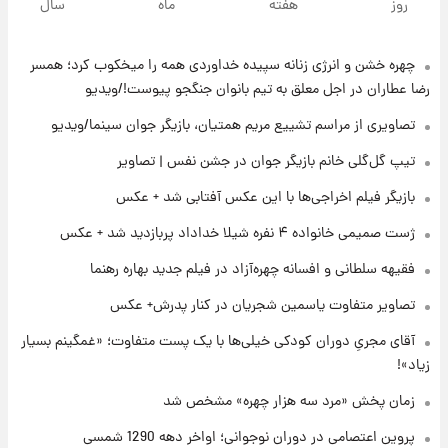
روز
هفته
ماه
سال
نام خودرو، مبلغ پیش پرداخت و زمان تحویل |
سود مشارکت چند درصد است؟
چهره خشن و انرژی زنانه سپیده خداوردی همه را میخکوب کرد؛ همسر
۲۲ ساعت پیش
زمان پخش «مرد سه هزار چهره» مشخص شد
رضا عطاران در اجل معلق به تیم بانوان جنگجو پیوست!/ویدیو
تصاویری از مراسم تشییع مریم همتیان، بازیگر جوان سینما/ویدیو
۲۳ ساعت پیش
تیپ گل‌گلی خانم بازیگر جوان در جشن نفس | تصاویر
کار استقلال و رامین رضاییان رسما تمام شد +
بازیگر فیلم اخراجی‌ها با این عکس آفتابی شد + عکس
عکس / خداحافظی صمیمانه آبی ها با رامین!
ژست صمیمی خانواده ۴ نفره شیلا خداداد پربازدید شد + عکس
۲۳ ساعت پیش
فقیهه سلطانی و افسانه چهره‌آزاد در فیلم جدید بهاره رهنما
آتش اختلاف در اینستاگرام؛ تمجید از حردانی به
مذاق رضاییان خوش نیامد+عکس
تصاویر متفاوت یاسمین شجریان در کنار پدرش+ عکس
آقای مجریِ دوران کودکی خیلی‌ها با یک پست متفاوت؛ «غمگینم بسیار
۱ روز پیش
زیاد»!
پروین اعتصامی در دوران نوجوانی؛ اواخر دهه
۱۲۹۰ شمسی
زمان پخش «مرد سه هزار چهره» مشخص شد
پروین اعتصامی در دوران نوجوانی؛ اواخر دهه 1290 شمسی
۲۳ ساعت پیش