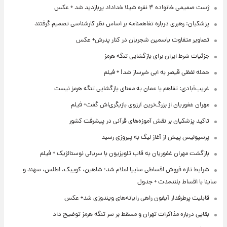
ژست صمیمی خانواده ۴ نفره شیلا خداداد پربازدید شد + عکس
پزشکیان: رهبری درباره تفاهمنامه بر اساس نظر کارشناسی تصمیم گرفتند
تصاویر متفاوت یاسمین شجریان در کنار پدرش+ عکس
جزئیات شرط ایران برای بازگشایی تنگه هرمز
حمله لفظی قیصر به ابی خبرساز شد! + فیلم
غریب‌آبادی: تفاهم با عمان به معنای بازگشایی تنگه هرمز نیست
مهران غفوریان از بزرگ‌ترین آرزوی بازیگری‌اش گفت+ فیلم
تاکید پزشکیان بر نقش آموزه‌های قرآنی در پیشرفت کشور
پرسپولیس پیش از آغاز لیگ به پیروزی رسید
بازگشت مهران غفوریان به قاب تلویزیون با سریالی نوستالژیک + فیلم
شرایط تازه فروش اقساطی سایپا اعلام شد؛ شاهین، کوییک، اطلس، سهند و
ساینا با اقساط بلندمدت + جدول
قابلیت پرطرفدار آیفون راهی رایانه‌های ویندوزی شد+ عکس
بقایی درباره مذاکرات تهران و مسقط بر سر تنگه هرمز توضیح داد