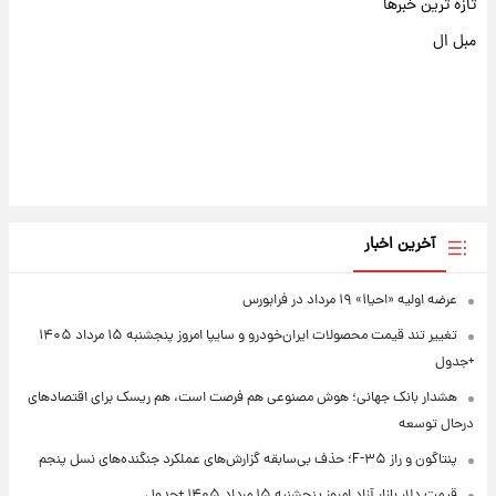
تازه ترین خبرها
مبل ال
آخرین اخبار
عرضه اولیه «احیا۱» ۱۹ مرداد در فرابورس
تغییر تند قیمت محصولات ایران‌خودرو و سایپا امروز پنجشنبه ۱۵ مرداد ۱۴۰۵
+جدول
هشدار بانک جهانی؛ هوش مصنوعی هم فرصت است، هم ریسک برای اقتصادهای
درحال توسعه
پنتاگون و راز F-۳۵؛ حذف بی‌سابقه گزارش‌های عملکرد جنگنده‌های نسل پنجم
قیمت دلار بازار آزاد امروز پنجشنبه ۱۵ مرداد ۱۴۰۵ +جدول