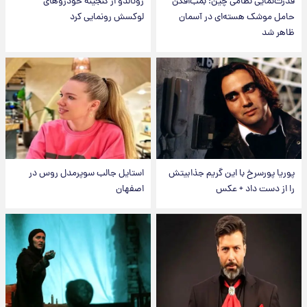
قدرت‌نمایی نظامی چین؛ بمب‌افکن
رونالدو از گنجینه خودروهای
حامل موشک هسته‌ای در آسمان
لوکسش رونمایی کرد
ظاهر شد
پوریا پورسرخ با این گریم جذابیتش
استایل جالب سوپرمدل روس در
را از دست داد + عکس
اصفهان