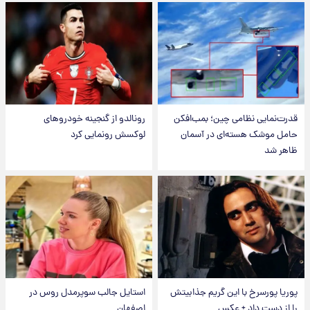
قدرت‌نمایی نظامی چین؛ بمب‌افکن
رونالدو از گنجینه خودروهای
حامل موشک هسته‌ای در آسمان
لوکسش رونمایی کرد
ظاهر شد
پوریا پورسرخ با این گریم جذابیتش
استایل جالب سوپرمدل روس در
را از دست داد + عکس
اصفهان