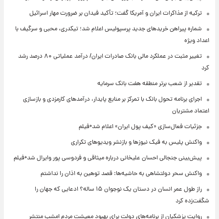
ترکیه از مذاکرات ایران و آمریکا گفت؛ تأکید فیدان بر ضرورت مهار اسرائیل
شماره پیراهن خریدهای جدید پرسپولیس اعلام شد؛ تیکدری، محبی و سرگیف با
اعداد ویژه
تغییر مثبت در عملکرد مالی بانک صادرات ایران/ درآمد عملیاتی ۸۰ درصد رشد
کرد
تقدیر از شعب برتر منطقه هفت بانک سرمایه
اجرای برنامه تحول بانک با تمرکز بر منابع پایدار، درآمدهای کارمزدی و بازسازی
اعتماد مشتریان
جزئیات فعال‌سازی «کیف پول ایران» اعلام شد+فیلم
واکنش پلیس به فیک نیوزها و بازنشر ویدیوهای تکراری
پیش‌بینی جنجالی احسان علیخانی درباره میثاقی و فردوسی پور وایرال شد+فیلم
واکنش سحر دولتشاهی به حاشیه‌ها: قصد توهین به اذان را نداشتم
راز طول عمر انسان در دستان یک نوجوان ۱۵ ساله؟ ادعایی که جهان را
شگفت‌زده کرد
روایت پزشکیان از برنامه‌های دولت برای بهبود معیشت مردم امشب منتشر