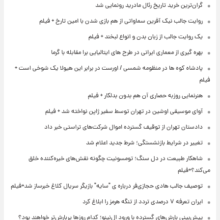
گران‌ترین خرید تاریخ رئال مادرید رونمایی شد
روایت جالب نیک آفرین سماواتی از هم بازی شدن با امین تارخ + فیلم
یک روایت جالب از زبان بدن و انواع لبخند + فیلم
بهره گیری از معماری ایرانی در طرح های ایتالیایی برا مقابله با گرما
پادشاه کوه ها در منظومه شمسی / اورست در برابر این هیولا یک شوخی است +
فیلم
هنرنمایی روزبه حصاری آن هم بدون بدلکار + فیلم
آوای موسیقی اوشین در تهران توسط سفیر ژاپن نواخته شد + فیلم
دادستان تهران از توقیف گسترده اموال شرکت‌های تراستی خبر داد
تغییر در شرایط بازنشستگی؛ شرط جدید اعلام شد
شاهکار طبیعت در دل سنگ؛ تومسونیت چگونه نقش‌های خیره‌کننده خلق
می‌کند؟+فیلم
توصیف جالب هادی حجازی‌فر درباره ی "سایه" بازیگر سریال کلاغ خبرساز شد+فیلم
ایران تعرفه ۷ درصدی تردد از تنگه هرمز را ابلاغ کرد
پیش‌بینی بارش‌های گسترده با ورود ال‌نینو؛ کدام روزها پربارش‌تر خواهند بود؟