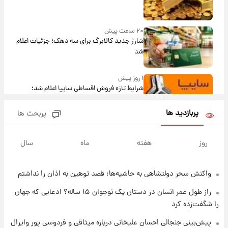
۲۰ ساعت پیش
شارژ جدید کالابرگ برای سه دهک؛ جزئیات اعلام
شد
۱ روز پیش
شرایط تازه فروش اقساطی سایپا اعلام شد؛
شاهین، کوییک، اطلس، سهند و ساینا با اقساط
بلندمدت + جدول
پربازدید ها
پربحث ها
۱ روز پیش
سیگنال‌های جدید برای بازار طلا؛ پیش‌بینی
روز
هفته
ماه
سال
قیمت سکه و طلا فردا
واکنش سحر دولتشاهی به حاشیه‌ها: قصد توهین به اذان را نداشتم
۱ روز پیش
فال حافظ پنجشنبه ۱۵ مرداد ماه ۱۴۰۵
راز طول عمر انسان در دستان یک نوجوان ۱۵ ساله؟ ادعایی که جهان
را شگفت‌زده کرد
۱ روز پیش
پیش‌بینی جنجالی احسان علیخانی درباره میثاقی و فردوسی پور وایرال