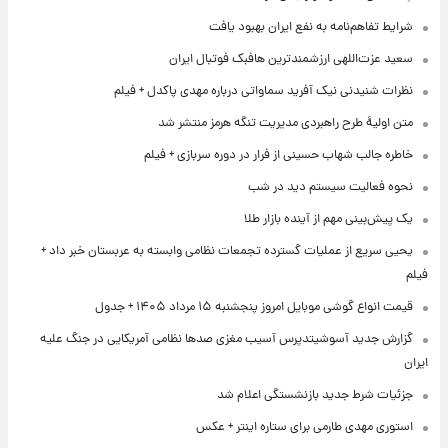
شرایط تفاهم‌نامه به نفع ایران بهبود یافت
سعید عزت‌اللهی ارزشمندترین هافبک فوتبال ایران
نظرات شنیدنی نیک آفرید سماواتی درباره مهدی پاکدل + فیلم
متن اولیۀ طرح راهبردی مدیریت تنگه هرمز منتشر شد
خاطره جالب شهاب حسینی از فرار در دوره سربازی + فیلم
نحوه فعالیت سیستم دید در شب
یک پیش‌بینی مهم از آینده بازار طلا
یحیی سریع از عملیات گسترده تجمعات نظامی وابسته به عربستان خبر داد +
فیلم
قیمت انواع گوشی موبایل امروز پنجشنبه ۱۵ مرداد ۱۴۰۵ + جدول
گزارش جدید آسوشیتدپرس آسیب مغزی صدها نظامی آمریکایی در جنگ علیه
ایران
جزئیات شرط جدید بازنشستگی اعلام شد
استوری مهدی طارمی برای ستاره اینتر + عکس