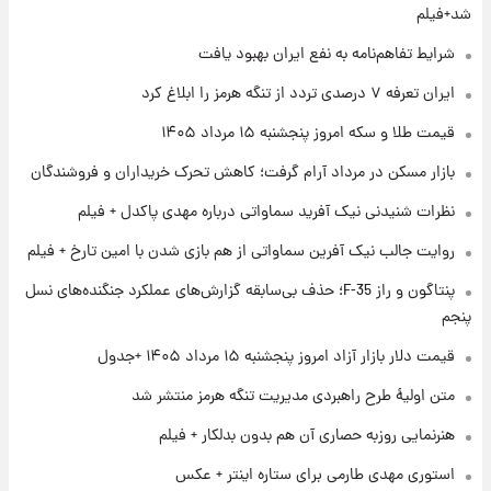
فال قهوه روزانه پنجشنبه ۱۵ مرداد ماه ۱۴۰۵
شد+فیلم
شرایط تفاهم‌نامه به نفع ایران بهبود یافت
۱ روز پیش
ایران تعرفه ۷ درصدی تردد از تنگه هرمز را ابلاغ کرد
فال روزانه واقعی پنجشنبه ۱۵ مرداد ۱۴۰۵
قیمت طلا و سکه امروز پنجشنبه ۱۵ مرداد ۱۴۰۵
بازار مسکن در مرداد آرام گرفت؛ کاهش تحرک خریداران و فروشندگان
۱ روز پیش
نظرات شنیدنی نیک آفرید سماواتی درباره مهدی پاکدل + فیلم
ارزش سهام عدالت برای امروز چهارشنبه ۱۴ مرداد
+ جدول
روایت جالب نیک آفرین سماواتی از هم بازی شدن با امین تارخ + فیلم
پنتاگون و راز F-35؛ حذف بی‌سابقه گزارش‌های عملکرد جنگنده‌های نسل
۱ روز پیش
آغاز طرح جدید فروش مشارکت در تولید سایپا؛
پنجم
نام خودرو، مبلغ پیش پرداخت و زمان تحویل |
قیمت دلار بازار آزاد امروز پنجشنبه ۱۵ مرداد ۱۴۰۵ +جدول
سود مشارکت چند درصد است؟
متن اولیۀ طرح راهبردی مدیریت تنگه هرمز منتشر شد
هنرنمایی روزبه حصاری آن هم بدون بدلکار + فیلم
استوری مهدی طارمی برای ستاره اینتر + عکس