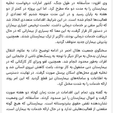
وی افزود: متأسفانه در طول جنگ، کشور امارات درخواست تخلیه
بیمارستان را به مدت دو ماه مطرح کرد. اما این پروژه در کمتر از دو
هفته به پایان رسید و در این مدت متوجه شدیم که تعدادی از
فعالیت‌ها انجام شده است. در این شرایط، اقدامات متعددی اتخاذ شد
که تأثیر منفی بر خدمات درمانی داشت. نخست ترخیص اجباری بیماران
در دستور کار قرار گرفت، به این معنا که بسیاری از بیمارانی که در حال
دریافت خدمات درمانی بودند، ناگزیر از ترک بیمارستان شدند. همچنین،
پذیرش بیماران جدید متوقف گردید.
سخنگوی جمعیت هلال احمر در ادامه توضیح داد: به علاوه، انتقال
بیماران بدحال به مراکز دیگر با توجه به ریسک‌های ناشی از جابجایی این
افراد، به‌طور محدود انجام شد. همچنین، لغو ویزای کار کارکنانی که در
بیمارستان دبی مشغول به کار بودند، باعث کاهش نیروی انسانی شد و
تخلیه فوری محل‌های اسکان پرسنل صورت گرفت. در نهایت، دسترسی
به اطلاعات و سامانه‌های بیمارستان نیز قطع گردید که این امر روند
ارائه خدمات را به شدت مختل کرد.
به گفته وی، تمام این اقدامات در مدت زمان کوتاه دو هفته صورت
گرفت و اموال بیمارستان را نیز مسدود کردند. متأسفانه، این وضعیت
نشان‌دهنده نقض حقوق بشردوستانه است. بیمارستانی که هیچ گونه
منفعتی از فعالیت‌هایش ندارد و در حال ارائه خدمات به بیماران است،