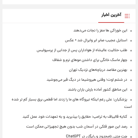
آخرین اخبار
این خوراکی ها مغز را نجات می‌دهند
استایل عجیب صابر ابر وایرال شد + عکس
طلب حلالیت عالیشاه از هواداران پس از جدایی از پرسپولیس
چهار ماسک خانگی برای داشتن موهای نرم و شفاف
بهترین مقاصد دریاچه‌های نزدیک تهران
در ششم اوت؛ وقتی هیروشیما در دیگ قیر می‌جوشید
این مناطق کشور آماده بارش باران باشند
پزشکیان: علی رغم اینکه نیروگاه های ما را زدند اما قطعی برق بسیار کم تر شده
است
کنایه قالیباف به ترامپ: حقایق را بپذیرید و به تعهدات خود عمل کنید
رصد این صور فلکی در آسمان شب بدون هیچ تجهیزاتی ممکن است
چت متنی نامحدود و رایگان در ChatGPT