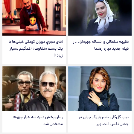
فقیهه سلطانی و افسانه چهره‌آزاد در
آقای مجریِ دوران کودکی خیلی‌ها با
فیلم جدید بهاره رهنما
یک پست متفاوت؛ «غمگینم بسیار
زیاد»!
تیپ گل‌گلی خانم بازیگر جوان در
زمان پخش «مرد سه هزار چهره»
جشن نفس | تصاویر
مشخص شد